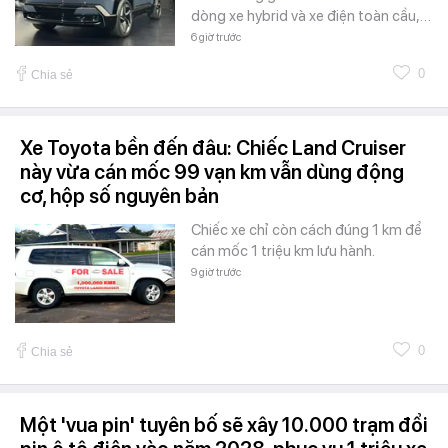
dòng xe hybrid và xe điện toàn cầu,…
6 giờ trước
0
Chia sẻ
Xe Toyota bền đến đâu: Chiếc Land Cruiser
này vừa cán mốc 99 vạn km vẫn dùng động
cơ, hộp số nguyên bản
Chiếc xe chỉ còn cách đúng 1 km để
cán mốc 1 triệu km lưu hành.
9 giờ trước
0
Chia sẻ
Một 'vua pin' tuyên bố sẽ xây 10.000 trạm đổi