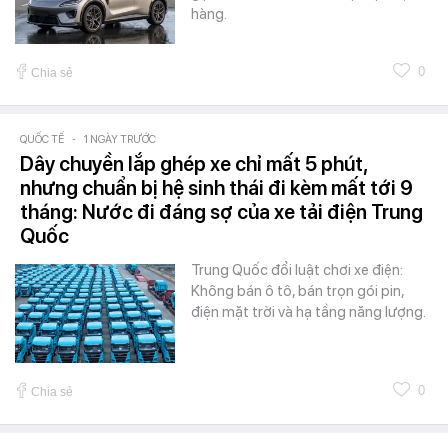
hàng.
0
Chia sẻ
QUỐC TẾ
-
1 NGÀY TRƯỚC
Dây chuyền lắp ghép xe chỉ mất 5 phút,
nhưng chuẩn bị hệ sinh thái đi kèm mất tới 9
tháng: Nước đi đáng sợ của xe tải điện Trung
Quốc
Trung Quốc đổi luật chơi xe điện:
Không bán ô tô, bán trọn gói pin,
điện mặt trời và hạ tầng năng lượng.
0
Chia sẻ