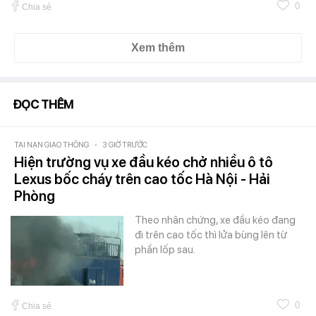
0
Chia sẻ
Xem thêm
ĐỌC THÊM
TAI NẠN GIAO THÔNG
-
3 GIỜ TRƯỚC
Hiện trường vụ xe đầu kéo chở nhiều ô tô
Lexus bốc cháy trên cao tốc Hà Nội - Hải
Phòng
Theo nhân chứng, xe đầu kéo đang
đi trên cao tốc thì lửa bùng lên từ
phần lốp sau.
0
Chia sẻ