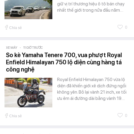
giữ vị trí thương hiệu ô tô bán chạy
nhất thế giới trong nửa đầu năm…
0
Chia sẻ
XE MÁY
-
11 GIỜ TRƯỚC
So kè Yamaha Tenere 700, vua phượt Royal
Enfield Himalayan 750 lộ diện cùng hàng tá
công nghệ
Royal Enfield Himalayan 750 vừa lộ
diện đã khiến giới xê dịch đứng ngồi
không yên. Bỏ lại vành 21 inch, xe tối
ưu êm ái đường dài bằng vành 19…
0
Chia sẻ