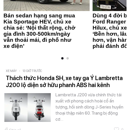
Bán sedan hạng sang mua
Dùng 4 đời bá
Kia Sportage HEV, chủ xe
Ford Ranger 
chia sẻ: ‘Nội thất rộng, chở
Hilux, chủ xe 
gia đình 300-500km/ngày
‘Bền hơn, lâu 
vẫn thoải mái, đi phố như
hơn, vận hàn
xe điện’
phải đánh đổi
XE MÁY
-
13 GIỜ TRƯỚC
Thách thức Honda SH, xe tay ga Ý Lambretta
J200 lộ diện sở hữu phanh ABS hai kênh
Lambretta J200 vừa chính thức tái
xuất với phong cách hoài cổ ấn
tượng, hồi sinh dòng J-Series huyền
thoại thập niên 60. Trang bị động
cơ…
0