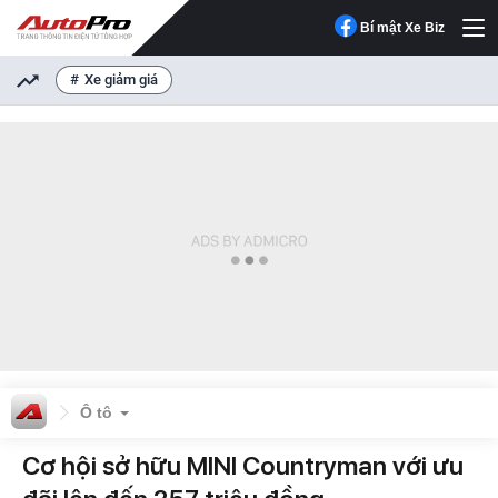
Bí mật Xe Biz
Xe giảm giá
Ô tô
Cơ hội sở hữu MINI Countryman với ưu