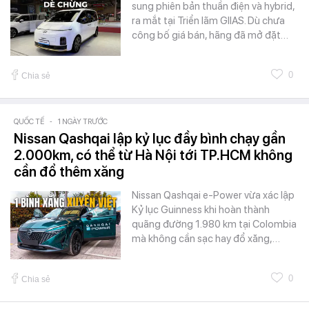
sung phiên bản thuần điện và hybrid,
ra mắt tại Triển lãm GIIAS. Dù chưa
công bố giá bán, hãng đã mở đặt…
0
Chia sẻ
QUỐC TẾ
-
1 NGÀY TRƯỚC
Nissan Qashqai lập kỷ lục đầy bình chạy gần
2.000km, có thể từ Hà Nội tới TP.HCM không
cần đổ thêm xăng
Nissan Qashqai e-Power vừa xác lập
Kỷ lục Guinness khi hoàn thành
quãng đường 1.980 km tại Colombia
mà không cần sạc hay đổ xăng,…
0
Chia sẻ