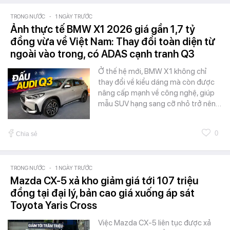
TRONG NƯỚC
-
1 NGÀY TRƯỚC
Ảnh thực tế BMW X1 2026 giá gần 1,7 tỷ
đồng vừa về Việt Nam: Thay đổi toàn diện từ
ngoài vào trong, có ADAS cạnh tranh Q3
Ở thế hệ mới, BMW X1 không chỉ
thay đổi về kiểu dáng mà còn được
nâng cấp mạnh về công nghệ, giúp
mẫu SUV hạng sang cỡ nhỏ trở nên…
0
Chia sẻ
TRONG NƯỚC
-
1 NGÀY TRƯỚC
Mazda CX-5 xả kho giảm giá tới 107 triệu
đồng tại đại lý, bản cao giá xuống áp sát
Toyota Yaris Cross
Việc Mazda CX-5 liên tục được xả