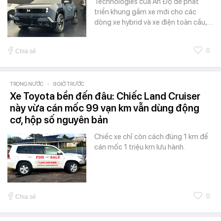
Technologies của Ấn Độ để phát
triển khung gầm xe mới cho các
dòng xe hybrid và xe điện toàn cầu,…
0
Chia sẻ
TRONG NƯỚC
-
9 GIỜ TRƯỚC
Xe Toyota bền đến đâu: Chiếc Land Cruiser
này vừa cán mốc 99 vạn km vẫn dùng động
cơ, hộp số nguyên bản
Chiếc xe chỉ còn cách đúng 1 km để
cán mốc 1 triệu km lưu hành.
0
Chia sẻ