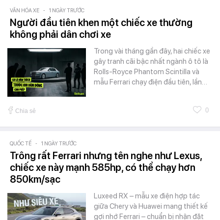
VĂN HÓA XE
-
1 NGÀY TRƯỚC
Người đầu tiên khen một chiếc xe thường
không phải dân chơi xe
Trong vài tháng gần đây, hai chiếc xe
gây tranh cãi bậc nhất ngành ô tô là
Rolls-Royce Phantom Scintilla và
mẫu Ferrari chạy điện đầu tiên, lần…
0
Chia sẻ
QUỐC TẾ
-
1 NGÀY TRƯỚC
Trông rất Ferrari nhưng tên nghe như Lexus,
chiếc xe này mạnh 585hp, có thể chạy hơn
850km/sạc
Luxeed RX – mẫu xe điện hợp tác
giữa Chery và Huawei mang thiết kế
gợi nhớ Ferrari – chuẩn bị nhận đặt