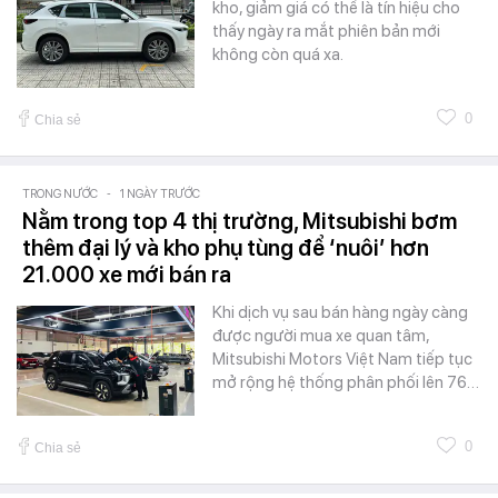
kho, giảm giá có thể là tín hiệu cho
thấy ngày ra mắt phiên bản mới
không còn quá xa.
0
Chia sẻ
TRONG NƯỚC
-
1 NGÀY TRƯỚC
Nằm trong top 4 thị trường, Mitsubishi bơm
thêm đại lý và kho phụ tùng để ‘nuôi’ hơn
21.000 xe mới bán ra
Khi dịch vụ sau bán hàng ngày càng
được người mua xe quan tâm,
Mitsubishi Motors Việt Nam tiếp tục
mở rộng hệ thống phân phối lên 76…
0
Chia sẻ