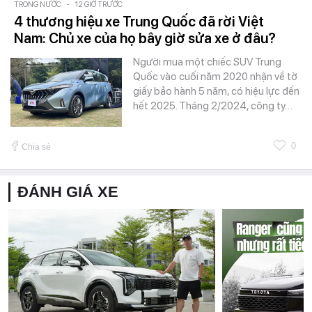
TRONG NƯỚC
-
12 GIỜ TRƯỚC
4 thương hiệu xe Trung Quốc đã rời Việt
Nam: Chủ xe của họ bây giờ sửa xe ở đâu?
Người mua một chiếc SUV Trung
Quốc vào cuối năm 2020 nhận về tờ
giấy bảo hành 5 năm, có hiệu lực đến
hết 2025. Tháng 2/2024, công ty…
0
Chia sẻ
ĐÁNH GIÁ XE