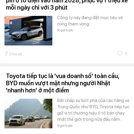
pin ô tô điện vào năm 2028, phục vụ 1 triệu xe
mỗi ngày chỉ với 3 phút
Công ty này đang đặt mục tiêu vô
cùng tham vọng.
10 giờ trước
0
Chia sẻ
Toyota tiếp tục là 'vua doanh số' toàn cầu,
BYD muốn vượt mặt nhưng người Nhật
'nhanh hơn' ở một điểm
Bất chấp sự bứt phá của các hãng xe
Trung Quốc như BYD, Toyota tiếp tục
giữ vị trí thương hiệu ô tô bán chạy
nhất thế giới trong nửa đầu năm…
11 giờ trước