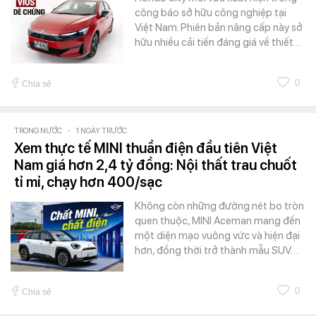
công báo sở hữu công nghiệp tại
Việt Nam. Phiên bản nâng cấp này sở
hữu nhiều cải tiến đáng giá về thiết…
0
Chia sẻ
TRONG NƯỚC
-
1 NGÀY TRƯỚC
Xem thực tế MINI thuần điện đầu tiên Việt
Nam giá hơn 2,4 tỷ đồng: Nội thất trau chuốt
tỉ mỉ, chạy hơn 400/sạc
Không còn những đường nét bo tròn
quen thuộc, MINI Aceman mang đến
một diện mạo vuông vức và hiện đại
hơn, đồng thời trở thành mẫu SUV…
0
Chia sẻ