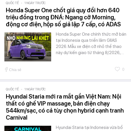
QUỐC TẾ
-
1 NGÀY TRƯỚC
Honda Super One chốt giá quy đổi hơn 640
triệu đồng trong ĐNÁ: Ngang cỡ Morning,
động cơ điện, hộp số giả lập 7 cấp, có ADAS
Honda Super One chính thức mở bán
tại Indonesia qua triển lãm GIIAS
2026. Mẫu xe điện cỡ nhỏ thể thao
này dự kiến giao từ tháng 8/2026,…
0
Chia sẻ
QUỐC TẾ
-
1 NGÀY TRƯỚC
Hyundai Staria mới ra mắt gần Việt Nam: Nội
thất có ghế VIP massage, bản điện chạy
544km/sạc, có cả tùy chọn hybrid cạnh tranh
Carnival
Hyundai Staria tại Indonesia vừa bổ