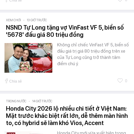
Chia sẻ
XEM CHƠI
-
13 GIỜ TRƯỚC
NSND Tự Long tặng vợ VinFast VF 5, biển số
'5678' đấu giá 80 triệu đồng
Không chỉ chiếc VinFast VF 5, biển số
đấu giá trị giá 80 triệu đồng trên xe
của Tự Long cũng trở thành tâm
điểm chú ý.
0
Chia sẻ
TRONG NƯỚC
-
14 GIỜ TRƯỚC
Honda City 2026 lộ nhiều chi tiết ở Việt Nam:
Mặt trước khác biệt rất lớn, dễ thêm màn hình
to, có hybrid sẽ làm khó Vios, Accent
Honda City mới vừa xuất hiện trong