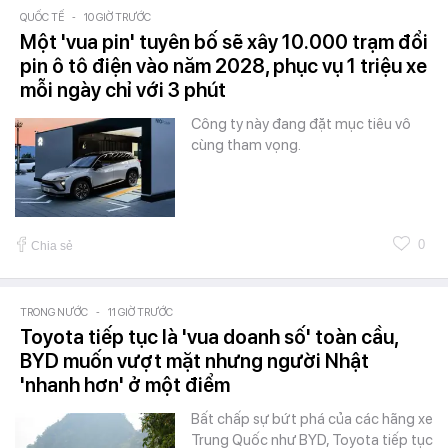
QUỐC TẾ
-
10 GIỜ TRƯỚC
Một 'vua pin' tuyên bố sẽ xây 10.000 trạm đổi
pin ô tô điện vào năm 2028, phục vụ 1 triệu xe
mỗi ngày chỉ với 3 phút
Công ty này đang đặt mục tiêu vô
cùng tham vọng.
0
Chia sẻ
TRONG NƯỚC
-
11 GIỜ TRƯỚC
Toyota tiếp tục là 'vua doanh số' toàn cầu,
BYD muốn vượt mặt nhưng người Nhật
'nhanh hơn' ở một điểm
Bất chấp sự bứt phá của các hãng xe
Trung Quốc như BYD, Toyota tiếp tục