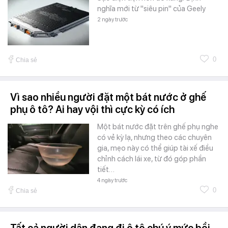
nghĩa mới từ "siêu pin" của Geely
2 ngày trước
0
Chia sẻ
Vì sao nhiều người đặt một bát nước ở ghế
phụ ô tô? Ai hay vội thì cực kỳ có ích
Một bát nước đặt trên ghế phụ nghe
có vẻ kỳ lạ, nhưng theo các chuyên
gia, mẹo này có thể giúp tài xế điều
chỉnh cách lái xe, từ đó góp phần
tiết…
4 ngày trước
0
Chia sẻ
Tất cả người dân đang đi ô tô chú ý mức bồi