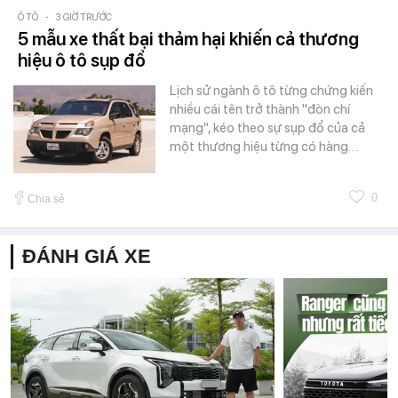
Ô TÔ
-
3 GIỜ TRƯỚC
5 mẫu xe thất bại thảm hại khiến cả thương
hiệu ô tô sụp đổ
Lịch sử ngành ô tô từng chứng kiến
nhiều cái tên trở thành "đòn chí
mạng", kéo theo sự sụp đổ của cả
một thương hiệu từng có hàng…
0
Chia sẻ
ĐÁNH GIÁ XE