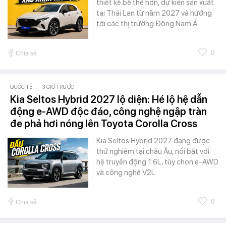
thiết kế bề thế hơn, dự kiến sản xuất
tại Thái Lan từ năm 2027 và hướng
tới các thị trường Đông Nam Á.
0
Chia sẻ
QUỐC TẾ
-
3 GIỜ TRƯỚC
Kia Seltos Hybrid 2027 lộ diện: Hé lộ hệ dẫn
động e-AWD độc đáo, công nghệ ngập tràn
đe phả hơi nóng lên Toyota Corolla Cross
Kia Seltos Hybrid 2027 đang được
thử nghiệm tại châu Âu, nổi bật với
hệ truyền động 1.6L, tùy chọn e-AWD
và công nghệ V2L.
0
Chia sẻ