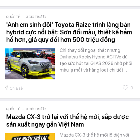
QUỐC TẾ
-
3 GIỜ TRƯỚC
'Anh em sinh đôi' Toyota Raize trình làng bản
hybrid cực nổi bật: Sơn đổi màu, thiết kế hầm
hố hơn, giá quy đổi hơn 500 triệu đồng
Chỉ thay đổi ngoại thất nhưng
Daihatsu Rocky Hybrid ACTIVe đủ
tạo sức hút tại GIIAS 2026 nhờ phối
màu lạ mắt và hàng loạt chi tiết…
0
Chia sẻ
QUỐC TẾ
-
3 GIỜ TRƯỚC
Mazda CX-3 trở lại với thế hệ mới, sắp được
sản xuất ngay gần Việt Nam
Mazda CX-3 thế hệ mới lộ diện với