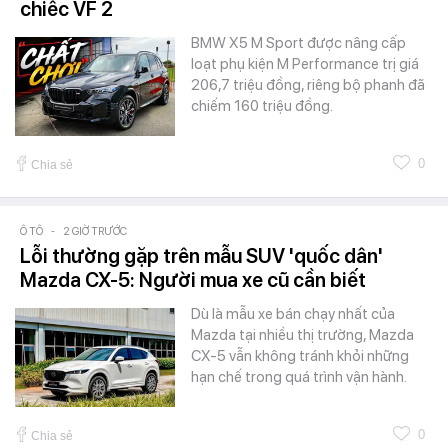
chiếc VF 2
BMW X5 M Sport được nâng cấp
loạt phụ kiện M Performance trị giá
206,7 triệu đồng, riêng bộ phanh đã
chiếm 160 triệu đồng.
0
Chia sẻ
Ô TÔ
-
2 GIỜ TRƯỚC
Lỗi thường gặp trên mẫu SUV 'quốc dân'
Mazda CX-5: Người mua xe cũ cần biết
Dù là mẫu xe bán chạy nhất của
Mazda tại nhiều thị trường, Mazda
CX-5 vẫn không tránh khỏi những
hạn chế trong quá trình vận hành.
0
Chia sẻ