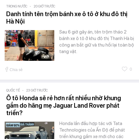
TRONG NƯỚC
-
20 GIỜ TRƯỚC
Danh tính tên trộm bánh xe ô tô ở khu đô thị
Hà Nội
Sau 6 giờ gây án, tên trộm tháo 2
bánh xe ô tô ở khu đô thị Thanh Hà bị
công an bắt giữ và thu hồi lại toàn bộ
tang vật.
0
Chia sẻ
QUỐC TẾ
-
23 GIỜ TRƯỚC
Ô tô Honda sẽ rẻ hơn rất nhiều nhờ khung
gầm do hãng mẹ Jaguar Land Rover phát
triển?
Honda lần đầu hợp tác với Tata
Technologies của Ấn Độ để phát
triển khung gầm xe mới cho các