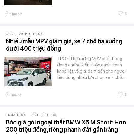
0
Chia sẻ
Ô TÔ
-
29 PHÚT TRƯỚC
Nhiều mẫu MPV giảm giá, xe 7 chỗ hạ xuống
dưới 400 triệu đồng
TPO - Thị trường MPV phổ thông
đang chứng kiến cuộc cạnh tranh
khốc liệt về giá, đem đến cho người
tiêu dùng nhiều lựa chọn xe 7 chỗ…
0
Chia sẻ
TRONG NƯỚC
-
22 PHÚT TRƯỚC
Bóc giá gói ngoại thất BMW X5 M Sport: Hơn
200 triệu đồng, riêng phanh đắt gần bằng