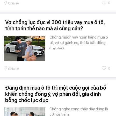
0
Chia sẻ
Vợ chồng lục đục vì 300 triệu vay mua ô tô,
tính toán thế nào mà ai cũng cản?
Chồng muốn vay ngân hàng mua ô
tô, vợ sợ gánh nợ, thế là bất đồng.
6 ngày trước
0
Chia sẻ
Đang định mua ô tô thì một cuộc gọi của bố
khiến chồng đồng ý, vợ phản đối, gia đình
bỗng chốc lục đục
Chồng nghe xong thấy đây đúng là
cơ hội hiếm.