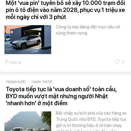
Một 'vua pin' tuyên bố sẽ xây 10.000 trạm đổi
pin ô tô điện vào năm 2028, phục vụ 1 triệu xe
mỗi ngày chỉ với 3 phút
Công ty này đang đặt mục tiêu vô
cùng tham vọng.
0
Chia sẻ
TRONG NƯỚC
-
1 NGÀY TRƯỚC
Toyota tiếp tục là 'vua doanh số' toàn cầu,
BYD muốn vượt mặt nhưng người Nhật
'nhanh hơn' ở một điểm
Bất chấp sự bứt phá của các hãng xe
Trung Quốc như BYD, Toyota tiếp tục
giữ vị trí thương hiệu ô tô bán chạy