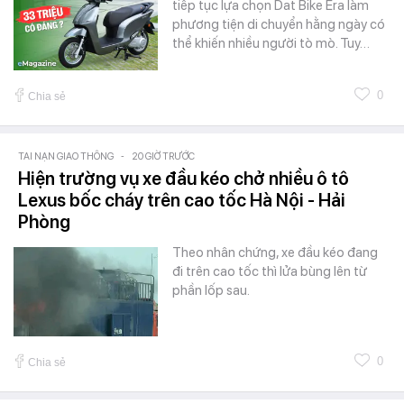
tiếp tục lựa chọn Dat Bike Era làm
phương tiện di chuyển hằng ngày có
thể khiến nhiều người tò mò. Tuy…
0
Chia sẻ
TAI NẠN GIAO THÔNG
-
20 GIỜ TRƯỚC
Hiện trường vụ xe đầu kéo chở nhiều ô tô
Lexus bốc cháy trên cao tốc Hà Nội - Hải
Phòng
Theo nhân chứng, xe đầu kéo đang
đi trên cao tốc thì lửa bùng lên từ
phần lốp sau.
0
Chia sẻ