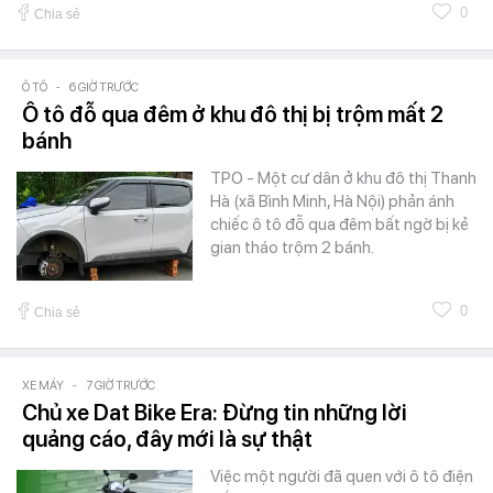
0
Chia sẻ
Ô TÔ
-
6 GIỜ TRƯỚC
Ô tô đỗ qua đêm ở khu đô thị bị trộm mất 2
bánh
TPO - Một cư dân ở khu đô thị Thanh
Hà (xã Bình Minh, Hà Nội) phản ánh
chiếc ô tô đỗ qua đêm bất ngờ bị kẻ
gian tháo trộm 2 bánh.
0
Chia sẻ
XE MÁY
-
7 GIỜ TRƯỚC
Chủ xe Dat Bike Era: Đừng tin những lời
quảng cáo, đây mới là sự thật
Việc một người đã quen với ô tô điện