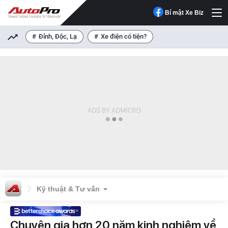
Bí mật Xe Biz
Đỉnh, Độc, Lạ
Xe điện có tiện?
Kỹ thuật & Tư vấn
Chuyên gia hơn 20 năm kinh nghiệm về