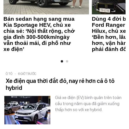
Bán sedan hạng sang mua
Dùng 4 đời bá
Kia Sportage HEV, chủ xe
Ford Ranger 
chia sẻ: ‘Nội thất rộng, chở
Hilux, chủ xe 
gia đình 300-500km/ngày
‘Bền hơn, lâu 
vẫn thoải mái, đi phố như
hơn, vận hàn
xe điện’
phải đánh đổi
Ô TÔ
-
6 GIỜ TRƯỚC
Xe điện qua thời đắt đỏ, nay rẻ hơn cả ô tô
hybrid
Giá xe điện (EV) bình quân trên toàn
cầu trong năm qua đã giảm xuống
thấp hơn so với xe hybrid.