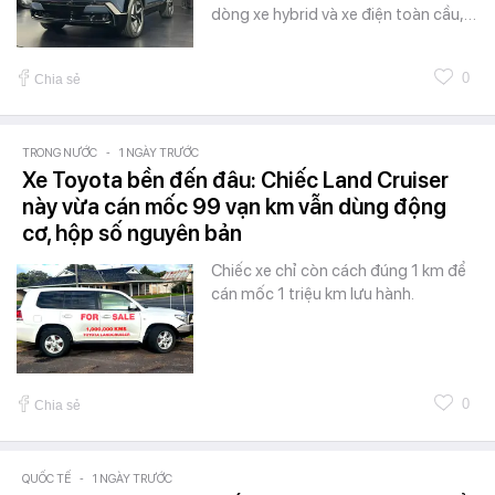
dòng xe hybrid và xe điện toàn cầu,…
0
Chia sẻ
TRONG NƯỚC
-
1 NGÀY TRƯỚC
Xe Toyota bền đến đâu: Chiếc Land Cruiser
này vừa cán mốc 99 vạn km vẫn dùng động
cơ, hộp số nguyên bản
Chiếc xe chỉ còn cách đúng 1 km để
cán mốc 1 triệu km lưu hành.
0
Chia sẻ
QUỐC TẾ
-
1 NGÀY TRƯỚC