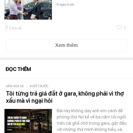
6 ngày trước
0
Chia sẻ
Xem thêm
ĐỌC THÊM
VĂN HÓA XE
-
4 GIỜ TRƯỚC
Tôi từng trả giá đắt ở gara, không phải vì thợ
xấu mà vì ngại hỏi
Bài này không dạy anh em cách đề
phòng thợ. Nó kể về ba năm tôi ngồi
trên cái ghế chờ trong gara, gật đầu
với những thứ mình không hiểu, và…