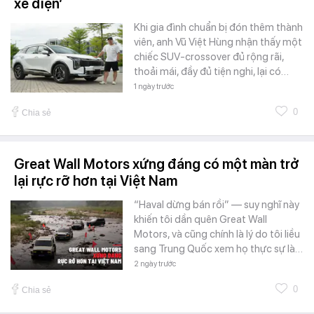
xe điện’
Khi gia đình chuẩn bị đón thêm thành
viên, anh Vũ Việt Hùng nhận thấy một
chiếc SUV-crossover đủ rộng rãi,
thoải mái, đầy đủ tiện nghi, lại có…
1 ngày trước
0
Chia sẻ
Great Wall Motors xứng đáng có một màn trở
lại rực rỡ hơn tại Việt Nam
“Haval dừng bán rồi” — suy nghĩ này
khiến tôi dần quên Great Wall
Motors, và cũng chính là lý do tôi liều
sang Trung Quốc xem họ thực sự là…
2 ngày trước
0
Chia sẻ