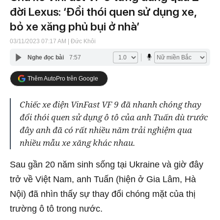
đời Lexus: ‘Đổi thói quen sử dụng xe,
bỏ xe xăng phủ bụi ở nhà’
03/11/2023 07:17 AM
| Đức Khôi
Nghe đọc bài
7:57
Thêm AutoPro trên Google
Chiếc xe điện VinFast VF 9 đã nhanh chóng thay
đổi thói quen sử dụng ô tô của anh Tuấn dù trước
đây anh đã có rất nhiều năm trải nghiệm qua
nhiều mẫu xe xăng khác nhau.
Sau gần 20 năm sinh sống tại Ukraine và giờ đây
trở về Việt Nam, anh Tuấn (hiện ở Gia Lâm, Hà
Nội) đã nhìn thấy sự thay đổi chóng mặt của thị
trường ô tô trong nước.