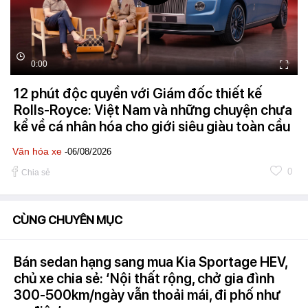
0:00
12 phút độc quyền với Giám đốc thiết kế
Rolls-Royce: Việt Nam và những chuyện chưa
kể về cá nhân hóa cho giới siêu giàu toàn cầu
Văn hóa xe
-06/08/2026
0
Chia sẻ
CÙNG CHUYÊN MỤC
Bán sedan hạng sang mua Kia Sportage HEV,
chủ xe chia sẻ: ‘Nội thất rộng, chở gia đình
300-500km/ngày vẫn thoải mái, đi phố như