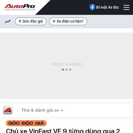
Bí mật Xe Biz
Góc độc giả
Xe điện có tiện?
Thử & đánh giá xe
Chủ xe VinFast VF 9 từng dùng qua 2