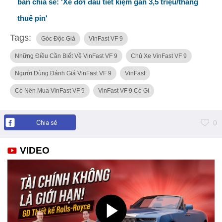
bán chia sẻ: 'Xe đời đầu tiết kiệm gần 3,5 triệu/tháng
thuê pin'
Tags:
Góc Độc Giả
VinFast VF 9
Những Điều Cần Biết Về VinFast VF 9
Chủ Xe VinFast VF 9
Người Dùng Đánh Giá VinFast VF 9
VinFast
Có Nên Mua VinFast VF 9
VinFast VF 9 Có Gì
Chia sẻ
0
VIDEO