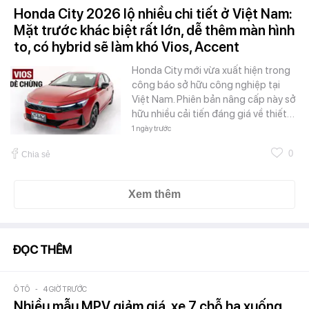
Honda City 2026 lộ nhiều chi tiết ở Việt Nam:
Mặt trước khác biệt rất lớn, dễ thêm màn hình
to, có hybrid sẽ làm khó Vios, Accent
Honda City mới vừa xuất hiện trong
công báo sở hữu công nghiệp tại
Việt Nam. Phiên bản nâng cấp này sở
hữu nhiều cải tiến đáng giá về thiết…
1 ngày trước
0
Chia sẻ
Xem thêm
ĐỌC THÊM
Ô TÔ
-
4 GIỜ TRƯỚC
Nhiều mẫu MPV giảm giá, xe 7 chỗ hạ xuống