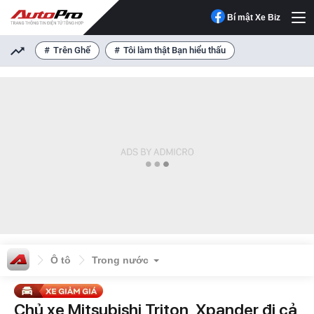
Bí mật Xe Biz
Trên Ghế
Tôi làm thật Bạn hiểu thấu
Ô tô
Trong nước
Chủ xe Mitsubishi Triton, Xpander đi cả