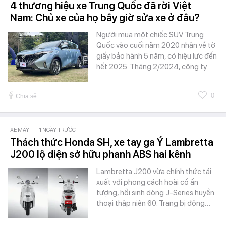
4 thương hiệu xe Trung Quốc đã rời Việt
Nam: Chủ xe của họ bây giờ sửa xe ở đâu?
Người mua một chiếc SUV Trung
Quốc vào cuối năm 2020 nhận về tờ
giấy bảo hành 5 năm, có hiệu lực đến
hết 2025. Tháng 2/2024, công ty…
0
Chia sẻ
XE MÁY
-
1 NGÀY TRƯỚC
Thách thức Honda SH, xe tay ga Ý Lambretta
J200 lộ diện sở hữu phanh ABS hai kênh
Lambretta J200 vừa chính thức tái
xuất với phong cách hoài cổ ấn
tượng, hồi sinh dòng J-Series huyền
thoại thập niên 60. Trang bị động…