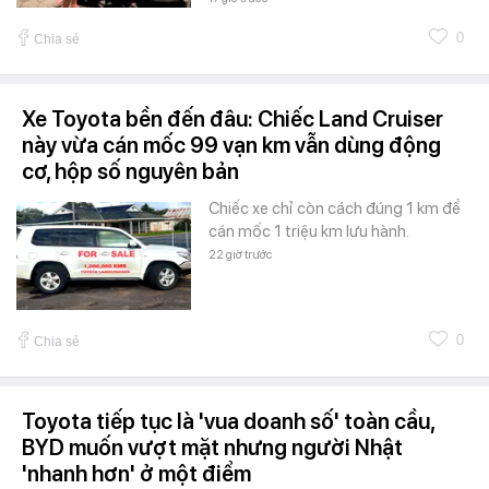
0
Chia sẻ
Xe Toyota bền đến đâu: Chiếc Land Cruiser
này vừa cán mốc 99 vạn km vẫn dùng động
cơ, hộp số nguyên bản
Chiếc xe chỉ còn cách đúng 1 km để
cán mốc 1 triệu km lưu hành.
22 giờ trước
0
Chia sẻ
Toyota tiếp tục là 'vua doanh số' toàn cầu,
BYD muốn vượt mặt nhưng người Nhật
'nhanh hơn' ở một điểm