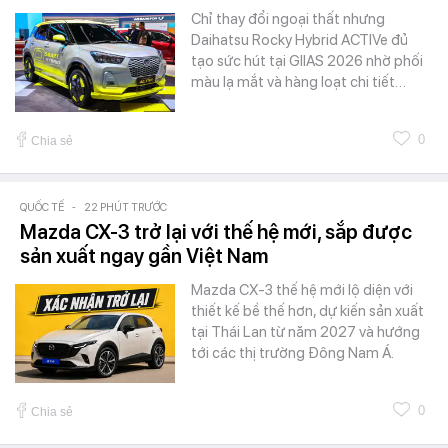
Chỉ thay đổi ngoại thất nhưng
Daihatsu Rocky Hybrid ACTIVe đủ
tạo sức hút tại GIIAS 2026 nhờ phối
màu lạ mắt và hàng loạt chi tiết…
0
Chia sẻ
QUỐC TẾ
-
22 PHÚT TRƯỚC
Mazda CX-3 trở lại với thế hệ mới, sắp được
sản xuất ngay gần Việt Nam
Mazda CX-3 thế hệ mới lộ diện với
thiết kế bề thế hơn, dự kiến sản xuất
tại Thái Lan từ năm 2027 và hướng
tới các thị trường Đông Nam Á.
0
Chia sẻ