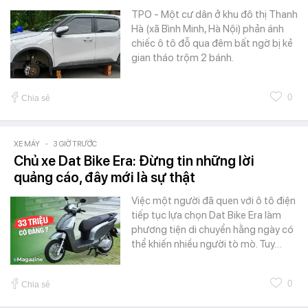
TPO - Một cư dân ở khu đô thị Thanh
Hà (xã Bình Minh, Hà Nội) phản ánh
chiếc ô tô đỗ qua đêm bất ngờ bị kẻ
gian tháo trộm 2 bánh.
0
Chia sẻ
XE MÁY
-
3 GIỜ TRƯỚC
Chủ xe Dat Bike Era: Đừng tin những lời
quảng cáo, đây mới là sự thật
Việc một người đã quen với ô tô điện
tiếp tục lựa chọn Dat Bike Era làm
phương tiện di chuyển hằng ngày có
thể khiến nhiều người tò mò. Tuy…
0
Chia sẻ