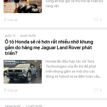
công an bắt giữ và thu hồi lại toàn bộ
tang vật.
0
Chia sẻ
QUỐC TẾ
-
19 GIỜ TRƯỚC
Ô tô Honda sẽ rẻ hơn rất nhiều nhờ khung
gầm do hãng mẹ Jaguar Land Rover phát
triển?
Honda lần đầu hợp tác với Tata
Technologies của Ấn Độ để phát
triển khung gầm xe mới cho các
dòng xe hybrid và xe điện toàn cầu,…
0
Chia sẻ
TRONG NƯỚC
-
22 GIỜ TRƯỚC