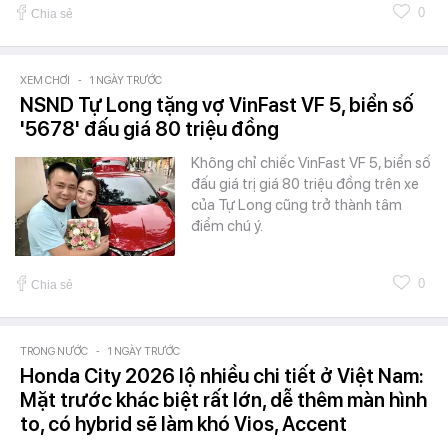
0
Chia sẻ
XEM CHƠI
-
1 NGÀY TRƯỚC
NSND Tự Long tặng vợ VinFast VF 5, biển số
'5678' đấu giá 80 triệu đồng
Không chỉ chiếc VinFast VF 5, biển số
đấu giá trị giá 80 triệu đồng trên xe
của Tự Long cũng trở thành tâm
điểm chú ý.
0
Chia sẻ
TRONG NƯỚC
-
1 NGÀY TRƯỚC
Honda City 2026 lộ nhiều chi tiết ở Việt Nam:
Mặt trước khác biệt rất lớn, dễ thêm màn hình
to, có hybrid sẽ làm khó Vios, Accent