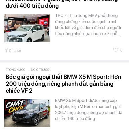
dưới 400 triệu đồng
TPO - Thị trường MPV phổ thông
đang chứng kiến cuộc cạnh tranh
khốc liệt về giá, đem đến cho người
tiêu dùng nhiều lựa chọn xe 7 chỗ…
0
Chia sẻ
TRONG NƯỚC
-
3 GIỜ TRƯỚC
Bóc giá gói ngoại thất BMW X5 M Sport: Hơn
200 triệu đồng, riêng phanh đắt gần bằng
chiếc VF 2
BMW X5 M Sport được nâng cấp
loạt phụ kiện M Performance trị giá
206,7 triệu đồng, riêng bộ phanh đã
chiếm 160 triệu đồng.