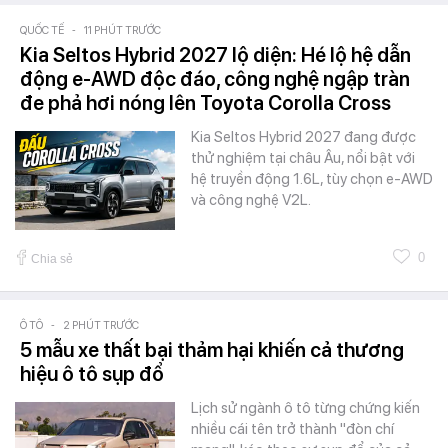
QUỐC TẾ
-
11 PHÚT TRƯỚC
Kia Seltos Hybrid 2027 lộ diện: Hé lộ hệ dẫn
động e-AWD độc đáo, công nghệ ngập tràn
đe phả hơi nóng lên Toyota Corolla Cross
Kia Seltos Hybrid 2027 đang được
thử nghiệm tại châu Âu, nổi bật với
hệ truyền động 1.6L, tùy chọn e-AWD
và công nghệ V2L.
0
Chia sẻ
Ô TÔ
-
2 PHÚT TRƯỚC
5 mẫu xe thất bại thảm hại khiến cả thương
hiệu ô tô sụp đổ
Lịch sử ngành ô tô từng chứng kiến
nhiều cái tên trở thành "đòn chí