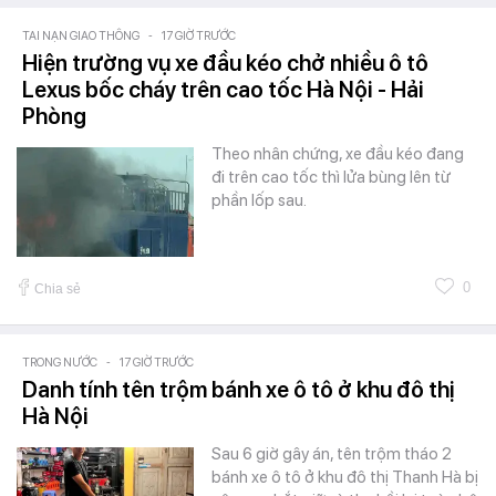
TAI NẠN GIAO THÔNG
-
17 GIỜ TRƯỚC
Hiện trường vụ xe đầu kéo chở nhiều ô tô
Lexus bốc cháy trên cao tốc Hà Nội - Hải
Phòng
Theo nhân chứng, xe đầu kéo đang
đi trên cao tốc thì lửa bùng lên từ
phần lốp sau.
0
Chia sẻ
TRONG NƯỚC
-
17 GIỜ TRƯỚC
Danh tính tên trộm bánh xe ô tô ở khu đô thị
Hà Nội
Sau 6 giờ gây án, tên trộm tháo 2
bánh xe ô tô ở khu đô thị Thanh Hà bị