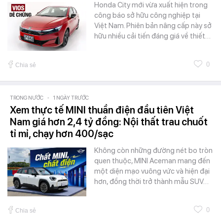
Honda City mới vừa xuất hiện trong
công báo sở hữu công nghiệp tại
Việt Nam. Phiên bản nâng cấp này sở
hữu nhiều cải tiến đáng giá về thiết…
0
Chia sẻ
TRONG NƯỚC
-
1 NGÀY TRƯỚC
Xem thực tế MINI thuần điện đầu tiên Việt
Nam giá hơn 2,4 tỷ đồng: Nội thất trau chuốt
tỉ mỉ, chạy hơn 400/sạc
Không còn những đường nét bo tròn
quen thuộc, MINI Aceman mang đến
một diện mạo vuông vức và hiện đại
hơn, đồng thời trở thành mẫu SUV…
0
Chia sẻ