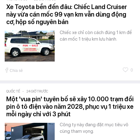
Xe Toyota bền đến đâu: Chiếc Land Cruiser
này vừa cán mốc 99 vạn km vẫn dùng động
cơ, hộp số nguyên bản
Chiếc xe chỉ còn cách đúng 1 km để
cán mốc 1 triệu km lưu hành.
0
Chia sẻ
QUỐC TẾ
-
24 GIỜ TRƯỚC
Một 'vua pin' tuyên bố sẽ xây 10.000 trạm đổi
pin ô tô điện vào năm 2028, phục vụ 1 triệu xe
mỗi ngày chỉ với 3 phút
Công ty này đang đặt mục tiêu vô
cùng tham vọng.