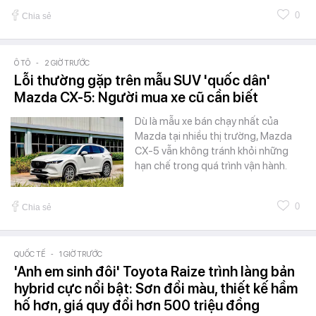
0
Chia sẻ
Ô TÔ
-
2 GIỜ TRƯỚC
Lỗi thường gặp trên mẫu SUV 'quốc dân'
Mazda CX-5: Người mua xe cũ cần biết
Dù là mẫu xe bán chạy nhất của
Mazda tại nhiều thị trường, Mazda
CX-5 vẫn không tránh khỏi những
hạn chế trong quá trình vận hành.
0
Chia sẻ
QUỐC TẾ
-
1 GIỜ TRƯỚC
'Anh em sinh đôi' Toyota Raize trình làng bản
hybrid cực nổi bật: Sơn đổi màu, thiết kế hầm
hố hơn, giá quy đổi hơn 500 triệu đồng