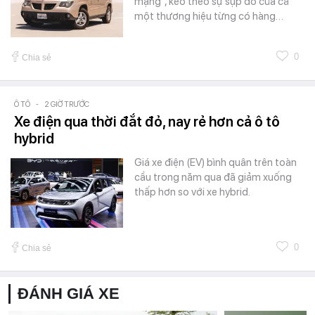
mạng", kéo theo sự sụp đổ của cả
một thương hiệu từng có hàng…
0
Chia sẻ
Ô TÔ
-
2 GIỜ TRƯỚC
Xe điện qua thời đắt đỏ, nay rẻ hơn cả ô tô
hybrid
Giá xe điện (EV) bình quân trên toàn
cầu trong năm qua đã giảm xuống
thấp hơn so với xe hybrid.
0
Chia sẻ
ĐÁNH GIÁ XE