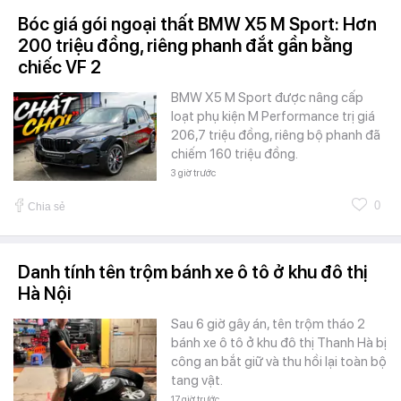
Bóc giá gói ngoại thất BMW X5 M Sport: Hơn
200 triệu đồng, riêng phanh đắt gần bằng
chiếc VF 2
BMW X5 M Sport được nâng cấp
loạt phụ kiện M Performance trị giá
206,7 triệu đồng, riêng bộ phanh đã
chiếm 160 triệu đồng.
3 giờ trước
0
Chia sẻ
Danh tính tên trộm bánh xe ô tô ở khu đô thị
Hà Nội
Sau 6 giờ gây án, tên trộm tháo 2
bánh xe ô tô ở khu đô thị Thanh Hà bị
công an bắt giữ và thu hồi lại toàn bộ
tang vật.
17 giờ trước