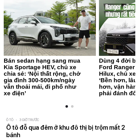
Bán sedan hạng sang mua
Dùng 4 đời bá
Kia Sportage HEV, chủ xe
Ford Ranger 
chia sẻ: ‘Nội thất rộng, chở
Hilux, chủ xe 
gia đình 300-500km/ngày
‘Bền hơn, lâu 
vẫn thoải mái, đi phố như
hơn, vận hàn
xe điện’
phải đánh đổi
Ô TÔ
-
3 GIỜ TRƯỚC
Ô tô đỗ qua đêm ở khu đô thị bị trộm mất 2
bánh