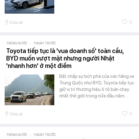
0
Chia sẻ
TRONG NƯỚC
-
1 NGÀY TRƯỚC
Toyota tiếp tục là 'vua doanh số' toàn cầu,
BYD muốn vượt mặt nhưng người Nhật
'nhanh hơn' ở một điểm
Bất chấp sự bứt phá của các hãng xe
Trung Quốc như BYD, Toyota tiếp tục
giữ vị trí thương hiệu ô tô bán chạy
nhất thế giới trong nửa đầu năm…
0
Chia sẻ
TRONG NƯỚC
-
1 NGÀY TRƯỚC