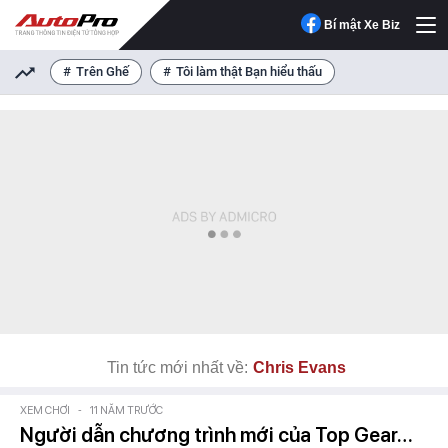
Bí mật Xe Biz
Trên Ghế
Tôi làm thật Bạn hiểu thấu
Tin tức mới nhất về:
Chris Evans
XEM CHƠI
-
11 NĂM TRƯỚC
Người dẫn chương trình mới của Top Gear…