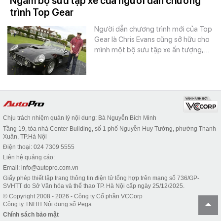
Ngắm bộ sưu tập xe của người dẫn chương
trình Top Gear
Người dẫn chương trình mới của Top
Gear là Chris Evans cũng sở hữu cho
mình một bộ sưu tập xe ấn tượng,…
Chịu trách nhiệm quản lý nội dung: Bà Nguyễn Bích Minh
Tầng 19, tòa nhà Center Building, số 1 phố Nguyễn Huy Tưởng, phường Thanh
Xuân, TP.Hà Nội
Điện thoại: 024 7309 5555
Liên hệ quảng cáo:
Email: info@autopro.com.vn
Giấy phép thiết lập trang thông tin điện tử tổng hợp trên mạng số 736/GP-
SVHTT do Sở Văn hóa và thể thao TP. Hà Nội cấp ngày 25/12/2025.
© Copyright 2008 - 2026 - Công ty Cổ phần VCCorp
Công ty TNHH Nội dung số Pega
Chính sách bảo mật