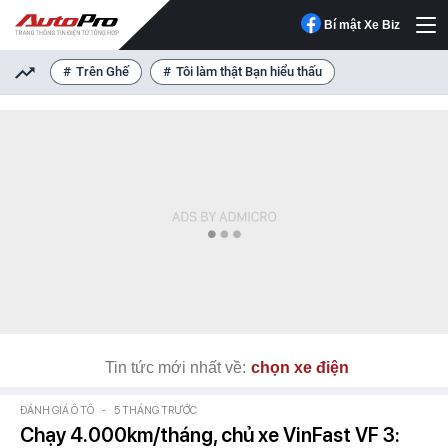
Bí mật Xe Biz
Trên Ghế
Tôi làm thật Bạn hiểu thấu
Tin tức mới nhất về:
chọn xe điện
ĐÁNH GIÁ Ô TÔ
-
5 THÁNG TRƯỚC
Chạy 4.000km/tháng, chủ xe VinFast VF 3: