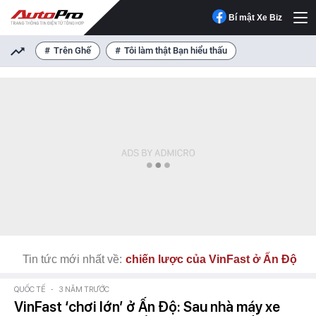
Bí mật Xe Biz
Trên Ghế
Tôi làm thật Bạn hiểu thấu
Tin tức mới nhất về:
chiến lược của VinFast ở Ấn Độ
QUỐC TẾ
-
3 NĂM TRƯỚC
VinFast ‘chơi lớn’ ở Ấn Độ: Sau nhà máy xe