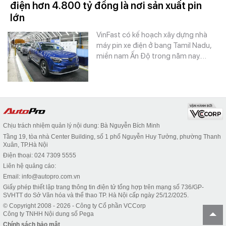
điện hơn 4.800 tỷ đồng là nơi sản xuất pin
lớn
VinFast có kế hoạch xây dựng nhà
máy pin xe điện ở bang Tamil Nadu,
miền nam Ấn Độ trong năm nay.…
Chịu trách nhiệm quản lý nội dung: Bà Nguyễn Bích Minh
Tầng 19, tòa nhà Center Building, số 1 phố Nguyễn Huy Tưởng, phường Thanh
Xuân, TP.Hà Nội
Điện thoại: 024 7309 5555
Liên hệ quảng cáo:
Email: info@autopro.com.vn
Giấy phép thiết lập trang thông tin điện tử tổng hợp trên mạng số 736/GP-
SVHTT do Sở Văn hóa và thể thao TP. Hà Nội cấp ngày 25/12/2025.
© Copyright 2008 - 2026 - Công ty Cổ phần VCCorp
Công ty TNHH Nội dung số Pega
Chính sách bảo mật