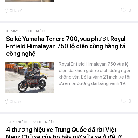
0
Chia sẻ
XE MÁY
-
12 GIỜ TRƯỚC
So kè Yamaha Tenere 700, vua phượt Royal
Enfield Himalayan 750 lộ diện cùng hàng tá
công nghệ
Royal Enfield Himalayan 750 vừa lộ
diện đã khiến giới xê dịch đứng ngồi
không yên. Bỏ lại vành 21 inch, xe tối
ưu êm ái đường dài bằng vành 19…
0
Chia sẻ
TRONG NƯỚC
-
13 GIỜ TRƯỚC
4 thương hiệu xe Trung Quốc đã rời Việt
Nam: Chủ xe của họ bây giờ sửa xe ở đâu?