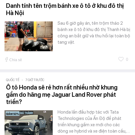
Danh tính tên trộm bánh xe ô tô ở khu đô thị
Hà Nội
Sau 6 giờ gây án, tên trộm tháo 2
bánh xe ô tô ở khu đô thị Thanh Hà bị
công an bắt giữ và thu hồi lại toàn bộ
tang vật.
0
Chia sẻ
QUỐC TẾ
-
7 GIỜ TRƯỚC
Ô tô Honda sẽ rẻ hơn rất nhiều nhờ khung
gầm do hãng mẹ Jaguar Land Rover phát
triển?
Honda lần đầu hợp tác với Tata
Technologies của Ấn Độ để phát
triển khung gầm xe mới cho các
dòng xe hybrid và xe điện toàn cầu,…