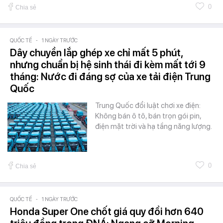
0
Chia sẻ
QUỐC TẾ
-
1 NGÀY TRƯỚC
Dây chuyền lắp ghép xe chỉ mất 5 phút,
nhưng chuẩn bị hệ sinh thái đi kèm mất tới 9
tháng: Nước đi đáng sợ của xe tải điện Trung
Quốc
Trung Quốc đổi luật chơi xe điện:
Không bán ô tô, bán trọn gói pin,
điện mặt trời và hạ tầng năng lượng.
0
Chia sẻ
QUỐC TẾ
-
1 NGÀY TRƯỚC
Honda Super One chốt giá quy đổi hơn 640