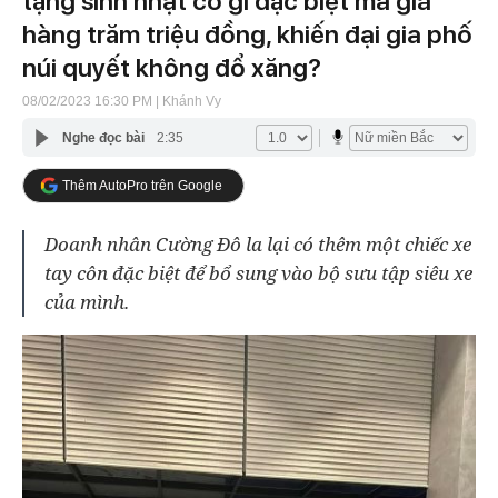
tặng sinh nhật có gì đặc biệt mà giá
hàng trăm triệu đồng, khiến đại gia phố
núi quyết không đổ xăng?
08/02/2023 16:30 PM
| Khánh Vy
Nghe đọc bài
2:35
Thêm AutoPro trên Google
Doanh nhân Cường Đô la lại có thêm một chiếc xe
tay côn đặc biệt để bổ sung vào bộ sưu tập siêu xe
của mình.