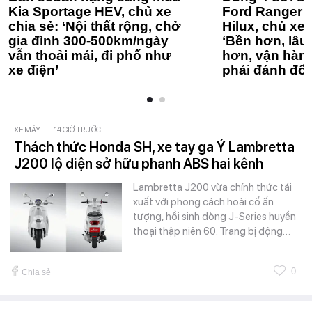
Kia Sportage HEV, chủ xe
Ford Ranger 
chia sẻ: ‘Nội thất rộng, chở
Hilux, chủ xe 
gia đình 300-500km/ngày
‘Bền hơn, lâu 
vẫn thoải mái, đi phố như
hơn, vận hàn
xe điện’
phải đánh đổi
XE MÁY
-
14 GIỜ TRƯỚC
Thách thức Honda SH, xe tay ga Ý Lambretta
J200 lộ diện sở hữu phanh ABS hai kênh
Lambretta J200 vừa chính thức tái
xuất với phong cách hoài cổ ấn
tượng, hồi sinh dòng J-Series huyền
thoại thập niên 60. Trang bị động…
0
Chia sẻ