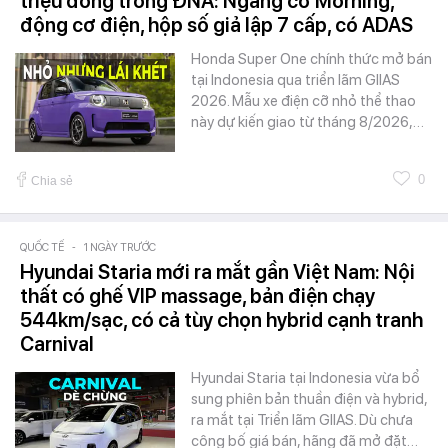
triệu đồng trong ĐNÁ: Ngang cỡ Morning,
động cơ điện, hộp số giả lập 7 cấp, có ADAS
Honda Super One chính thức mở bán
tại Indonesia qua triển lãm GIIAS
2026. Mẫu xe điện cỡ nhỏ thể thao
này dự kiến giao từ tháng 8/2026,…
0
Chia sẻ
QUỐC TẾ
-
1 NGÀY TRƯỚC
Hyundai Staria mới ra mắt gần Việt Nam: Nội
thất có ghế VIP massage, bản điện chạy
544km/sạc, có cả tùy chọn hybrid cạnh tranh
Carnival
Hyundai Staria tại Indonesia vừa bổ
sung phiên bản thuần điện và hybrid,
ra mắt tại Triển lãm GIIAS. Dù chưa
công bố giá bán, hãng đã mở đặt…