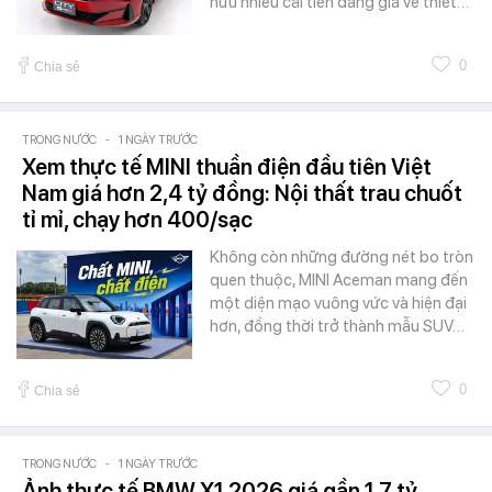
hữu nhiều cải tiến đáng giá về thiết…
0
Chia sẻ
TRONG NƯỚC
-
1 NGÀY TRƯỚC
Xem thực tế MINI thuần điện đầu tiên Việt
Nam giá hơn 2,4 tỷ đồng: Nội thất trau chuốt
tỉ mỉ, chạy hơn 400/sạc
Không còn những đường nét bo tròn
quen thuộc, MINI Aceman mang đến
một diện mạo vuông vức và hiện đại
hơn, đồng thời trở thành mẫu SUV…
0
Chia sẻ
TRONG NƯỚC
-
1 NGÀY TRƯỚC
Ảnh thực tế BMW X1 2026 giá gần 1,7 tỷ