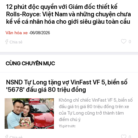
12 phút độc quyền với Giám đốc thiết kế
Rolls-Royce: Việt Nam và những chuyện chưa
kể về cá nhân hóa cho giới siêu giàu toàn cầu
Văn hóa xe
-06/08/2026
0
Chia sẻ
CÙNG CHUYÊN MỤC
NSND Tự Long tặng vợ VinFast VF 5, biển số
'5678' đấu giá 80 triệu đồng
Không chỉ chiếc VinFast VF 5, biển số
đấu giá trị giá 80 triệu đồng trên xe
của Tự Long cũng trở thành tâm
điểm chú ý.
15 giờ trước
0
Chia sẻ