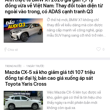
đồng vừa về Việt Nam: Thay đổi toàn diện từ
ngoài vào trong, có ADAS cạnh tranh Q3
Ở thế hệ mới, BMW X1 không chỉ
thay đổi về kiểu dáng mà còn được
nâng cấp mạnh về công nghệ, giúp
mẫu SUV hạng sang cỡ nhỏ trở nên…
0
Chia sẻ
TRONG NƯỚC
-
1 NGÀY TRƯỚC
Mazda CX-5 xả kho giảm giá tới 107 triệu
đồng tại đại lý, bản cao giá xuống áp sát
Toyota Yaris Cross
Việc Mazda CX-5 liên tục được xả
kho, giảm giá có thể là tín hiệu cho
thấy ngày ra mắt phiên bản mới
không còn quá xa.