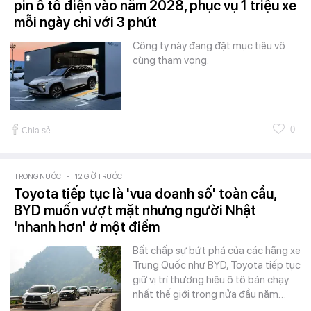
pin ô tô điện vào năm 2028, phục vụ 1 triệu xe
mỗi ngày chỉ với 3 phút
Công ty này đang đặt mục tiêu vô
cùng tham vọng.
0
Chia sẻ
TRONG NƯỚC
-
12 GIỜ TRƯỚC
Toyota tiếp tục là 'vua doanh số' toàn cầu,
BYD muốn vượt mặt nhưng người Nhật
'nhanh hơn' ở một điểm
Bất chấp sự bứt phá của các hãng xe
Trung Quốc như BYD, Toyota tiếp tục
giữ vị trí thương hiệu ô tô bán chạy
nhất thế giới trong nửa đầu năm…