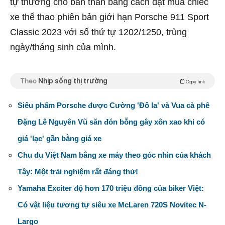
tự thưởng cho bản thân bằng cách đặt mua chiếc
xe thể thao phiên bản giới hạn Porsche 911 Sport
Classic 2023 với số thứ tự 1202/1250, trùng
ngày/tháng sinh của mình.
Theo
Nhịp sống thị trường
Copy link
Siêu phẩm Porsche được Cường 'Đô la' và Vua cà phê
Đặng Lê Nguyên Vũ săn đón bỗng gây xôn xao khi có
giá 'lạc' gần bằng giá xe
Chu du Việt Nam bằng xe máy theo góc nhìn của khách
Tây: Một trải nghiệm rất đáng thử!
Yamaha Exciter độ hơn 170 triệu đồng của biker Việt:
Có vật liệu tương tự siêu xe McLaren 720S Novitec N-
Largo