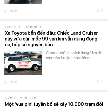
0
Chia sẻ
TRONG NƯỚC
-
10 GIỜ TRƯỚC
Xe Toyota bền đến đâu: Chiếc Land Cruiser
này vừa cán mốc 99 vạn km vẫn dùng động
cơ, hộp số nguyên bản
Chiếc xe chỉ còn cách đúng 1 km để
cán mốc 1 triệu km lưu hành.
0
Chia sẻ
QUỐC TẾ
-
11 GIỜ TRƯỚC
Một 'vua pin' tuyên bố sẽ xây 10.000 trạm đổi