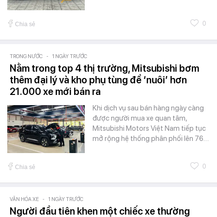
0
Chia sẻ
TRONG NƯỚC
-
1 NGÀY TRƯỚC
Nằm trong top 4 thị trường, Mitsubishi bơm
thêm đại lý và kho phụ tùng để ‘nuôi’ hơn
21.000 xe mới bán ra
Khi dịch vụ sau bán hàng ngày càng
được người mua xe quan tâm,
Mitsubishi Motors Việt Nam tiếp tục
mở rộng hệ thống phân phối lên 76…
0
Chia sẻ
VĂN HÓA XE
-
1 NGÀY TRƯỚC
Người đầu tiên khen một chiếc xe thường