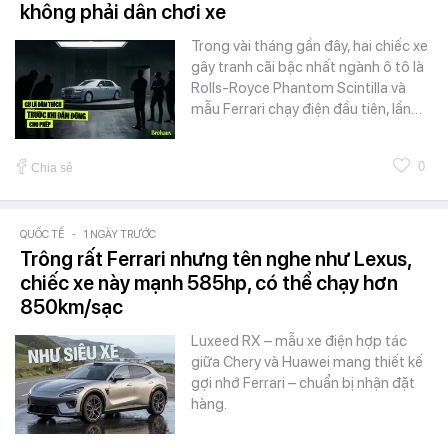
không phải dân chơi xe
Trong vài tháng gần đây, hai chiếc xe
gây tranh cãi bậc nhất ngành ô tô là
Rolls-Royce Phantom Scintilla và
mẫu Ferrari chạy điện đầu tiên, lần…
0
Chia sẻ
QUỐC TẾ
-
1 NGÀY TRƯỚC
Trông rất Ferrari nhưng tên nghe như Lexus,
chiếc xe này mạnh 585hp, có thể chạy hơn
850km/sạc
Luxeed RX – mẫu xe điện hợp tác
giữa Chery và Huawei mang thiết kế
gợi nhớ Ferrari – chuẩn bị nhận đặt
hàng.