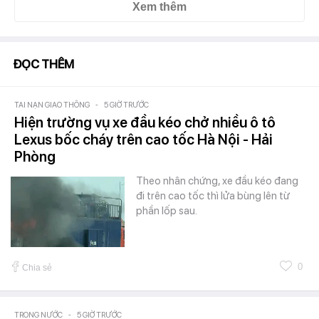
Xem thêm
ĐỌC THÊM
TAI NẠN GIAO THÔNG
-
5 GIỜ TRƯỚC
Hiện trường vụ xe đầu kéo chở nhiều ô tô
Lexus bốc cháy trên cao tốc Hà Nội - Hải
Phòng
Theo nhân chứng, xe đầu kéo đang
đi trên cao tốc thì lửa bùng lên từ
phần lốp sau.
0
Chia sẻ
TRONG NƯỚC
-
5 GIỜ TRƯỚC