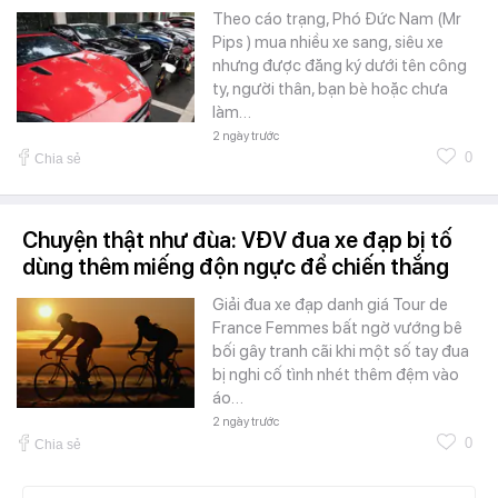
Theo cáo trạng, Phó Đức Nam (Mr
Pips ) mua nhiều xe sang, siêu xe
nhưng được đăng ký dưới tên công
ty, người thân, bạn bè hoặc chưa
làm…
2 ngày trước
0
Chia sẻ
Chuyện thật như đùa: VĐV đua xe đạp bị tố
dùng thêm miếng độn ngực để chiến thắng
Giải đua xe đạp danh giá Tour de
France Femmes bất ngờ vướng bê
bối gây tranh cãi khi một số tay đua
bị nghi cố tình nhét thêm đệm vào
áo…
2 ngày trước
0
Chia sẻ