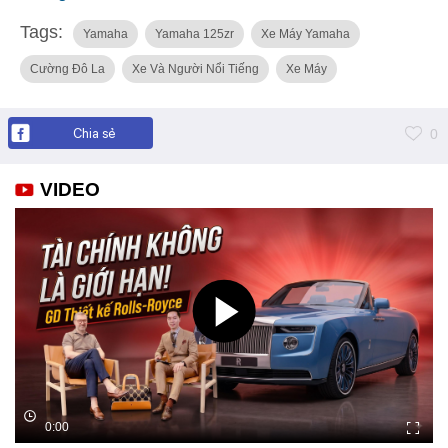
Tags:
Yamaha
Yamaha 125zr
Xe Máy Yamaha
Cường Đô La
Xe Và Người Nổi Tiếng
Xe Máy
Chia sẻ
0
VIDEO
0:00