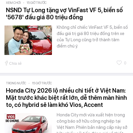
XEM CHƠI
-
15 GIỜ TRƯỚC
NSND Tự Long tặng vợ VinFast VF 5, biển số
'5678' đấu giá 80 triệu đồng
Không chỉ chiếc VinFast VF 5, biển số
đấu giá trị giá 80 triệu đồng trên xe
của Tự Long cũng trở thành tâm
điểm chú ý.
0
Chia sẻ
TRONG NƯỚC
-
15 GIỜ TRƯỚC
Honda City 2026 lộ nhiều chi tiết ở Việt Nam:
Mặt trước khác biệt rất lớn, dễ thêm màn hình
to, có hybrid sẽ làm khó Vios, Accent
Honda City mới vừa xuất hiện trong
công báo sở hữu công nghiệp tại
Việt Nam. Phiên bản nâng cấp này sở