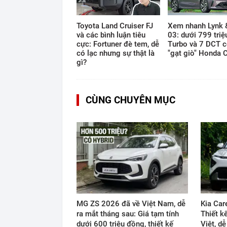
Toyota Land Cruiser FJ
Xem nhanh Lynk 
và các bình luận tiêu
03: dưới 799 triệ
cực: Fortuner đè tem, dễ
Turbo và 7 DCT c
có lạc nhưng sự thật là
"gạt giò" Honda C
gì?
CÙNG CHUYÊN MỤC
MG ZS 2026 đã về Việt Nam, dễ
Kia Car
ra mắt tháng sau: Giá tạm tính
Thiết k
dưới 600 triệu đồng, thiết kế
Việt, d