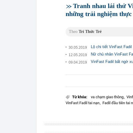
Tranh nhau lái thử Vi
những trải nghiệm thực 
Theo
Trí Thức Trẻ
Lộ chi tiết VinFast Fadi
30.05.2019
Nữ chủ nhân VinFast Fadi
12.05.2019
VinFast Fadil bất ngờ x
09.04.2019
Từ khóa:
va chạm giao thông
Vin
VinFast Fadil tai nạn
Fadil đầu tiên tai