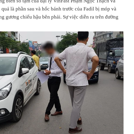
ang biển số tạm của đại lý VinFast Phạm Ngọc Thạch va
 quả là phần sau và hốc bánh trước của Fadil bị móp và
ỏng gương chiếu hậu bên phải. Sự việc diễn ra trên đường