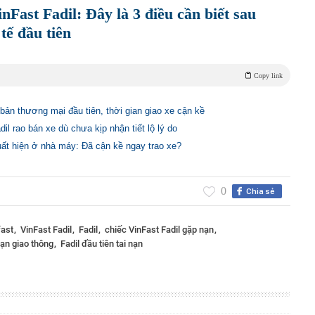
nFast Fadil: Đây là 3 điều cần biết sau
tế đầu tiên
Copy link
l bản thương mại đầu tiên, thời gian giao xe cận kề
l rao bán xe dù chưa kịp nhận tiết lộ lý do
uất hiện ở nhà máy: Đã cận kề ngay trao xe?
0
Chia sẻ
fast
VinFast Fadil
Fadil
chiếc VinFast Fadil gặp nạn
 nạn giao thông
Fadil đầu tiên tai nạn