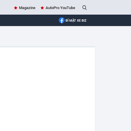
Magazine
AutoPro YouTube
BÍ MẬT XE BIZ