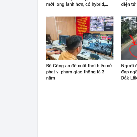
mới long lanh hơn, có hybrid,…
điện tử
Bộ Công an đề xuất thời hiệu xử
Người đ
phạt vi phạm giao thông là 3
đạp ngã
năm
Đắk Lắ