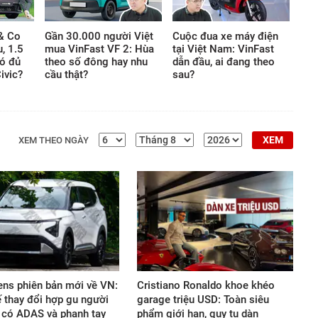
& Co
Gần 30.000 người Việt
Cuộc đua xe máy điện
u, 1.5
mua VinFast VF 2: Hùa
tại Việt Nam: VinFast
ó đủ
theo số đông hay nhu
dẫn đầu, ai đang theo
ivic?
cầu thật?
sau?
XEM
XEM THEO NGÀY
ens phiên bản mới về VN:
Cristiano Ronaldo khoe khéo
ế thay đổi hợp gu người
garage triệu USD: Toàn siêu
ễ có ADAS và phanh tay
phẩm giới hạn, quy tụ dàn