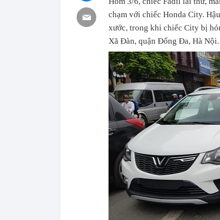
Hôm 3/6, chiếc Fadil lái thử, m
chạm với chiếc Honda City. Hậu
xước, trong khi chiếc City bị h
Xã Đàn, quận Đống Đa, Hà Nội.