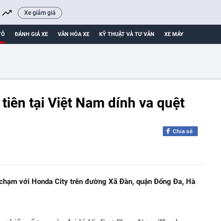
Xe giảm giá
TÔ
ĐÁNH GIÁ XE
VĂN HÓA XE
KỸ THUẬT VÀ TƯ VẤN
XE MÁY
 tiên tại Việt Nam dính va quệt
Chia sẻ
 chạm với Honda City trên đường Xã Đàn, quận Đống Đa, Hà