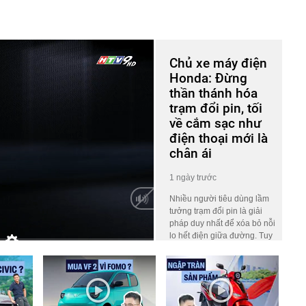
Chủ xe máy điện
Honda: Đừng
thần thánh hóa
trạm đổi pin, tối
về cắm sạc như
điện thoại mới là
chân ái
1 ngày trước
Nhiều người tiêu dùng lầm
tưởng trạm đổi pin là giải
pháp duy nhất để xóa bỏ nỗi
lo hết điện giữa đường. Tuy
nhiên, nhà báo Nguyễn
HD
Auto
Thúc Hoàng Linh – người
đang sở hữu nhiều mẫu xe
máy điện của Honda lại có
góc nhìn khác biệt.