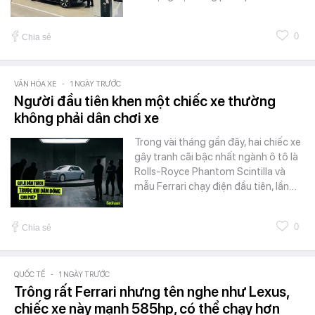
0
Chia sẻ
VĂN HÓA XE
-
1 NGÀY TRƯỚC
Người đầu tiên khen một chiếc xe thường
không phải dân chơi xe
Trong vài tháng gần đây, hai chiếc xe
gây tranh cãi bậc nhất ngành ô tô là
Rolls-Royce Phantom Scintilla và
mẫu Ferrari chạy điện đầu tiên, lần…
0
Chia sẻ
QUỐC TẾ
-
1 NGÀY TRƯỚC
Trông rất Ferrari nhưng tên nghe như Lexus,
chiếc xe này mạnh 585hp, có thể chạy hơn