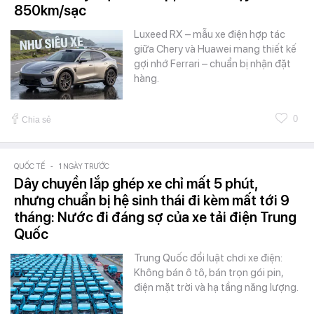
850km/sạc
Luxeed RX – mẫu xe điện hợp tác
giữa Chery và Huawei mang thiết kế
gợi nhớ Ferrari – chuẩn bị nhận đặt
hàng.
0
Chia sẻ
QUỐC TẾ
-
1 NGÀY TRƯỚC
Dây chuyền lắp ghép xe chỉ mất 5 phút,
nhưng chuẩn bị hệ sinh thái đi kèm mất tới 9
tháng: Nước đi đáng sợ của xe tải điện Trung
Quốc
Trung Quốc đổi luật chơi xe điện:
Không bán ô tô, bán trọn gói pin,
điện mặt trời và hạ tầng năng lượng.