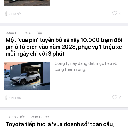
0
Chia sẻ
QUỐC TẾ
-
7 GIỜ TRƯỚC
Một 'vua pin' tuyên bố sẽ xây 10.000 trạm đổi
pin ô tô điện vào năm 2028, phục vụ 1 triệu xe
mỗi ngày chỉ với 3 phút
Công ty này đang đặt mục tiêu vô
cùng tham vọng.
0
Chia sẻ
TRONG NƯỚC
-
7 GIỜ TRƯỚC
Toyota tiếp tục là 'vua doanh số' toàn cầu,