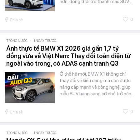
hơn, đồng thời trở thành mẫu SUV…
0
Chia sẻ
TRONG NƯỚC
-
1 NGÀY TRƯỚC
Ảnh thực tế BMW X1 2026 giá gần 1,7 tỷ
đồng vừa về Việt Nam: Thay đổi toàn diện từ
ngoài vào trong, có ADAS cạnh tranh Q3
Ở thế hệ mới, BMW X1 không chỉ
thay đổi về kiểu dáng mà còn được
nâng cấp mạnh về công nghệ, giúp
mẫu SUV hạng sang cỡ nhỏ trở nên…
0
Chia sẻ
TRONG NƯỚC
-
1 NGÀY TRƯỚC