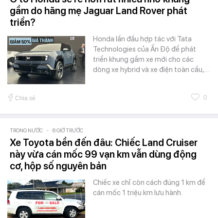
gầm do hãng mẹ Jaguar Land Rover phát
triển?
Honda lần đầu hợp tác với Tata
Technologies của Ấn Độ để phát
triển khung gầm xe mới cho các
dòng xe hybrid và xe điện toàn cầu,…
0
Chia sẻ
TRONG NƯỚC
-
6 GIỜ TRƯỚC
Xe Toyota bền đến đâu: Chiếc Land Cruiser
này vừa cán mốc 99 vạn km vẫn dùng động
cơ, hộp số nguyên bản
Chiếc xe chỉ còn cách đúng 1 km để
cán mốc 1 triệu km lưu hành.