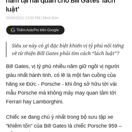
năm tại hải quan chờ Bill Gates 'lách
luật'
05/05/2021 13:00 PM
| Minh Đức
Thêm AutoPro trên Google
Siêu xe này có gì đặc biệt khiến vị tỷ phú nổi tiếng
về từ thiện Bill Gates phải tìm cách “lách luật”?
Bill Gates, vị tỷ phú nhiều năm giữ ngôi vị người
giàu nhất hành tinh, có lẽ là một fan cuồng của
hãng xe Đức - Porsche - khi ông sở hữu tới vài
mẫu Porsche mà không mảy may quan tâm tới
Ferrari hay Lamborghini.
Chiếc xe đang chú ý nhất trong bộ sưu tập xe
"khiêm tốn" của Bill Gates là chiếc Porsche 959 –