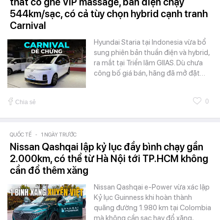
thất có ghế VIP massage, bản điện chạy
544km/sạc, có cả tùy chọn hybrid cạnh tranh
Carnival
Hyundai Staria tại Indonesia vừa bổ
sung phiên bản thuần điện và hybrid,
ra mắt tại Triển lãm GIIAS. Dù chưa
công bố giá bán, hãng đã mở đặt…
0
Chia sẻ
QUỐC TẾ
-
1 NGÀY TRƯỚC
Nissan Qashqai lập kỷ lục đầy bình chạy gần
2.000km, có thể từ Hà Nội tới TP.HCM không
cần đổ thêm xăng
Nissan Qashqai e-Power vừa xác lập
Kỷ lục Guinness khi hoàn thành
quãng đường 1.980 km tại Colombia
mà không cần sạc hay đổ xăng,…