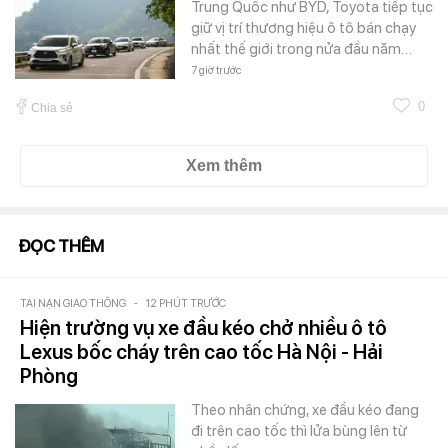
Trung Quốc như BYD, Toyota tiếp tục
giữ vị trí thương hiệu ô tô bán chạy
nhất thế giới trong nửa đầu năm…
7 giờ trước
0
Chia sẻ
Xem thêm
ĐỌC THÊM
TAI NẠN GIAO THÔNG
-
12 PHÚT TRƯỚC
Hiện trường vụ xe đầu kéo chở nhiều ô tô
Lexus bốc cháy trên cao tốc Hà Nội - Hải
Phòng
Theo nhân chứng, xe đầu kéo đang
đi trên cao tốc thì lửa bùng lên từ