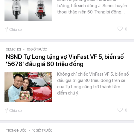
tượng, hồi sinh dòng J-Series huyền
thoại thập niên 60. Trang bị động…
0
Chia sẻ
XEM CHƠI
-
10 GIỜ TRƯỚC
NSND Tự Long tặng vợ VinFast VF 5, biển số
'5678' đấu giá 80 triệu đồng
Không chỉ chiếc VinFast VF 5, biển số
đấu giá trị giá 80 triệu đồng trên xe
của Tự Long cũng trở thành tâm
điểm chú ý.
0
Chia sẻ
TRONG NƯỚC
-
10 GIỜ TRƯỚC