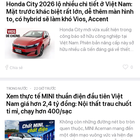
Honda City 2026 lộ nhiều chi tiết ở Việt Nam:
Mặt trước khác biệt rất lớn, dễ thêm màn hình
to, có hybrid sẽ làm khó Vios, Accent
Honda City mới vừa xuất hiện trong
công báo sở hữu công nghiệp tại
Việt Nam. Phiên bản nâng cấp này sở
hữu nhiều cải tiến đáng giá về thiết…
0
Chia sẻ
TRONG NƯỚC
-
22 GIỜ TRƯỚC
Xem thực tế MINI thuần điện đầu tiên Việt
Nam giá hơn 2,4 tỷ đồng: Nội thất trau chuốt
tỉ mỉ, chạy hơn 400/sạc
Không còn những đường nét bo tròn
quen thuộc, MINI Aceman mang đến
một diện mạo vuông vức và hiện đại