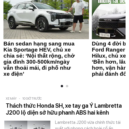
Bán sedan hạng sang mua
Dùng 4 đời bá
Kia Sportage HEV, chủ xe
Ford Ranger 
chia sẻ: ‘Nội thất rộng, chở
Hilux, chủ xe 
gia đình 300-500km/ngày
‘Bền hơn, lâu 
vẫn thoải mái, đi phố như
hơn, vận hàn
xe điện’
phải đánh đổi
XE MÁY
-
10 GIỜ TRƯỚC
Thách thức Honda SH, xe tay ga Ý Lambretta
J200 lộ diện sở hữu phanh ABS hai kênh
Lambretta J200 vừa chính thức tái
xuất với phong cách hoài cổ ấn