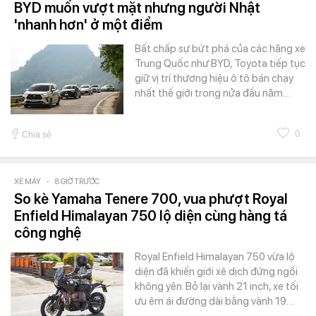
BYD muốn vượt mặt nhưng người Nhật
'nhanh hơn' ở một điểm
Bất chấp sự bứt phá của các hãng xe
Trung Quốc như BYD, Toyota tiếp tục
giữ vị trí thương hiệu ô tô bán chạy
nhất thế giới trong nửa đầu năm…
0
Chia sẻ
XE MÁY
-
8 GIỜ TRƯỚC
So kè Yamaha Tenere 700, vua phượt Royal
Enfield Himalayan 750 lộ diện cùng hàng tá
công nghệ
Royal Enfield Himalayan 750 vừa lộ
diện đã khiến giới xê dịch đứng ngồi
không yên. Bỏ lại vành 21 inch, xe tối
ưu êm ái đường dài bằng vành 19…