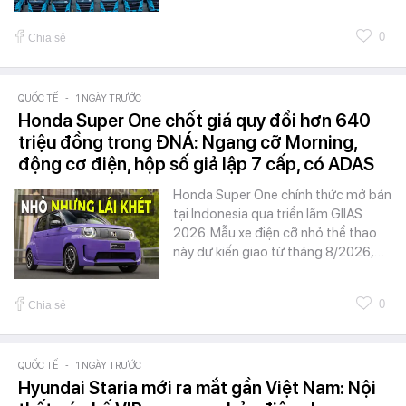
0
Chia sẻ
QUỐC TẾ
-
1 NGÀY TRƯỚC
Honda Super One chốt giá quy đổi hơn 640
triệu đồng trong ĐNÁ: Ngang cỡ Morning,
động cơ điện, hộp số giả lập 7 cấp, có ADAS
Honda Super One chính thức mở bán
tại Indonesia qua triển lãm GIIAS
2026. Mẫu xe điện cỡ nhỏ thể thao
này dự kiến giao từ tháng 8/2026,…
0
Chia sẻ
QUỐC TẾ
-
1 NGÀY TRƯỚC
Hyundai Staria mới ra mắt gần Việt Nam: Nội