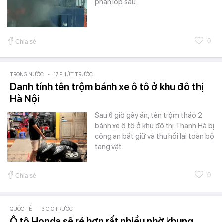
phần lốp sau.
0
Chia sẻ
TRONG NƯỚC
-
17 PHÚT TRƯỚC
Danh tính tên trộm bánh xe ô tô ở khu đô thị
Hà Nội
Sau 6 giờ gây án, tên trộm tháo 2
bánh xe ô tô ở khu đô thị Thanh Hà bị
công an bắt giữ và thu hồi lại toàn bộ
tang vật.
0
Chia sẻ
QUỐC TẾ
-
3 GIỜ TRƯỚC
Ô tô Honda sẽ rẻ hơn rất nhiều nhờ khung