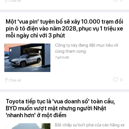
0
Chia sẻ
Một 'vua pin' tuyên bố sẽ xây 10.000 trạm đổi
pin ô tô điện vào năm 2028, phục vụ 1 triệu xe
mỗi ngày chỉ với 3 phút
Công ty này đang đặt mục tiêu vô
cùng tham vọng.
7 giờ trước
0
Chia sẻ
Toyota tiếp tục là 'vua doanh số' toàn cầu,
BYD muốn vượt mặt nhưng người Nhật
'nhanh hơn' ở một điểm
Bất chấp sự bứt phá của các hãng xe