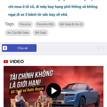
chỉ mua ô tô cũ, đi máy bay hạng phổ thông và không
ngại đi xe 3 bánh từ sân bay về nhà
Tags:
Porsche
Porsche 959
Bill Gate Đi Xe Gì
Xe Của Bill Gate
Bill Gate
Chia sẻ
0
VIDEO