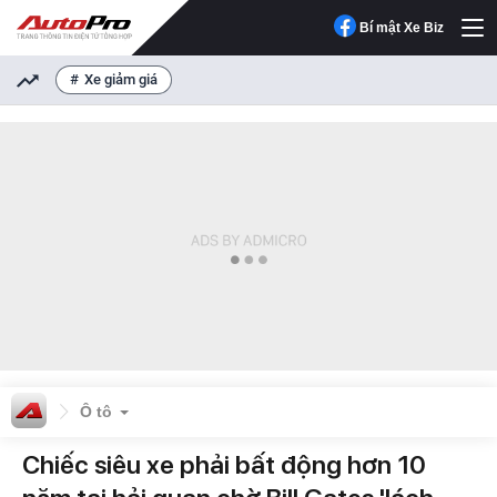
Bí mật Xe Biz
Xe giảm giá
Ô tô
Chiếc siêu xe phải bất động hơn 10