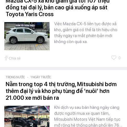
Mazda CX-5 xả kho giảm giá tới 107 triệu
đồng tại đại lý, bản cao giá xuống áp sát
Toyota Yaris Cross
Việc Mazda CX-5 liên tục được xả
kho, giảm giá có thể là tín hiệu cho
thấy ngày ra mắt phiên bản mới
không còn quá xa.
0
Chia sẻ
TRONG NƯỚC
-
1 NGÀY TRƯỚC
Nằm trong top 4 thị trường, Mitsubishi bơm
thêm đại lý và kho phụ tùng để ‘nuôi’ hơn
21.000 xe mới bán ra
Khi dịch vụ sau bán hàng ngày càng
được người mua xe quan tâm,
Mitsubishi Motors Việt Nam tiếp tục
mở rộng hệ thống phân phối lên 76…