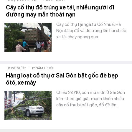
TAI NẠN GIAO THÔNG
-
11 NĂM TRƯỚC
Cây cổ thụ đổ trúng xe tải, nhiều người đi
đường may mắn thoát nạn
Cây cổ thụ tại ngã tư Cổ Nhuế, Hà
Nội đã bị đổ và đè trúng lên hai chiếc
xe tải chạy ngang qua.
TRONG NƯỚC
-
12 NĂM TRƯỚC
Hàng loạt cổ thụ ở Sài Gòn bật gốc đè bẹp
ôtô, xe máy
Chiều 24/10, cơn mưa lớn ở Sài Gòn
kèm theo gió giật mạnh khiến nhiều
cây cổ thụ bị bật gốc, đổ đè lên…