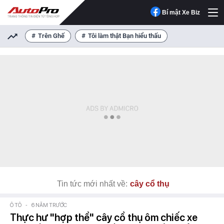
Bí mật Xe Biz
Trên Ghế
Tôi làm thật Bạn hiểu thấu
Tin tức mới nhất về:
cây cổ thụ
Ô TÔ
-
6 NĂM TRƯỚC
Thực hư "hợp thể" cây cổ thụ ôm chiếc xe