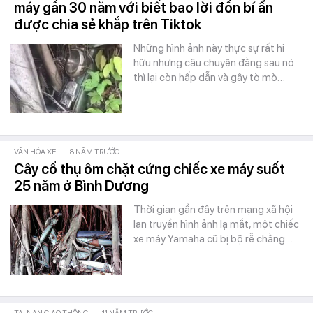
máy gần 30 năm với biết bao lời đồn bí ẩn
được chia sẻ khắp trên Tiktok
Những hình ảnh này thực sự rất hi
hữu nhưng câu chuyện đằng sau nó
thì lại còn hấp dẫn và gây tò mò…
VĂN HÓA XE
-
8 NĂM TRƯỚC
Cây cổ thụ ôm chặt cứng chiếc xe máy suốt
25 năm ở Bình Dương
Thời gian gần đây trên mạng xã hội
lan truyền hình ảnh lạ mắt, một chiếc
xe máy Yamaha cũ bị bộ rễ chằng…