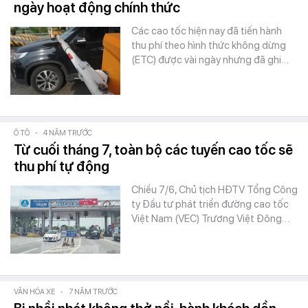
ngày hoạt động chính thức
Các cao tốc hiện nay đã tiến hành
thu phí theo hình thức không dừng
(ETC) được vài ngày nhưng đã ghi…
Ô TÔ
-
4 NĂM TRƯỚC
Từ cuối tháng 7, toàn bộ các tuyến cao tốc sẽ
thu phí tự động
Chiều 7/6, Chủ tịch HĐTV Tổng Công
ty Đầu tư phát triển đường cao tốc
Việt Nam (VEC) Trương Việt Đông…
VĂN HÓA XE
-
7 NĂM TRƯỚC