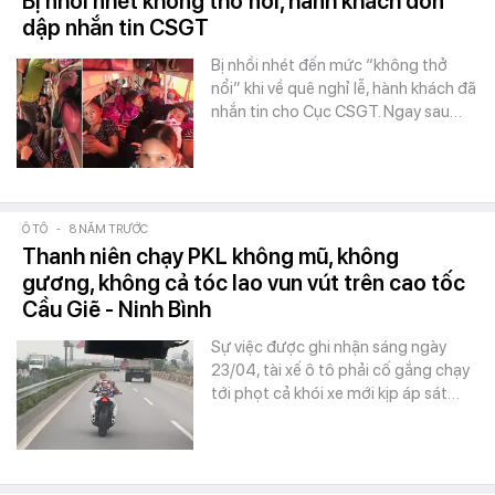
Bị nhồi nhét không thở nổi, hành khách dồn
dập nhắn tin CSGT
Bị nhồi nhét đến mức “không thở
nổi” khi về quê nghỉ lễ, hành khách đã
nhắn tin cho Cục CSGT. Ngay sau…
Ô TÔ
-
8 NĂM TRƯỚC
Thanh niên chạy PKL không mũ, không
gương, không cả tóc lao vun vút trên cao tốc
Cầu Giẽ - Ninh Bình
Sự việc được ghi nhận sáng ngày
23/04, tài xế ô tô phải cố gắng chạy
tới phọt cả khói xe mới kịp áp sát…