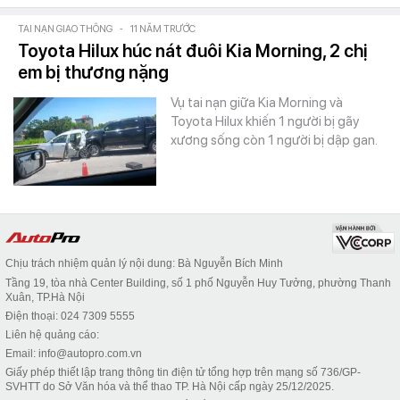
TAI NẠN GIAO THÔNG
-
11 NĂM TRƯỚC
Toyota Hilux húc nát đuôi Kia Morning, 2 chị
em bị thương nặng
Vụ tai nạn giữa Kia Morning và
Toyota Hilux khiến 1 người bị gãy
xương sống còn 1 người bị dập gan.
Chịu trách nhiệm quản lý nội dung: Bà Nguyễn Bích Minh
Tầng 19, tòa nhà Center Building, số 1 phố Nguyễn Huy Tưởng, phường Thanh
Xuân, TP.Hà Nội
Điện thoại: 024 7309 5555
Liên hệ quảng cáo:
Email: info@autopro.com.vn
Giấy phép thiết lập trang thông tin điện tử tổng hợp trên mạng số 736/GP-
SVHTT do Sở Văn hóa và thể thao TP. Hà Nội cấp ngày 25/12/2025.