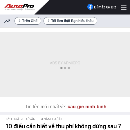
Bí mật Xe Biz
Trên Ghế
Tôi làm thật Bạn hiểu thấu
Tin tức mới nhất về:
cau-gie-ninh-binh
KỸ THUẬT & TƯ VẤN
-
4 NĂM TRƯỚC
10 điều cần biết về thu phí không dừng sau 7