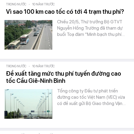
TRONG NƯỚC
-
10 NĂM TRƯỚC
Vì sao 100 km cao tốc có tới 4 trạm thu phí?
Chiều 20/5, Thứ trưởng Bộ GTVT
Nguyễn Hồng Trường đã tham dự
buổi Toạ đàm “Minh bạch thu phí…
TRONG NƯỚC
-
10 NĂM TRƯỚC
Đề xuất tăng mức thu phí tuyến đường cao
tốc Cầu Giẽ-Ninh Bình
Tổng công ty Đầu tư phát triển
đường cao tốc Việt Nam (VEC) vừa
có đề xuất gửi Bộ Giao thông Vận…