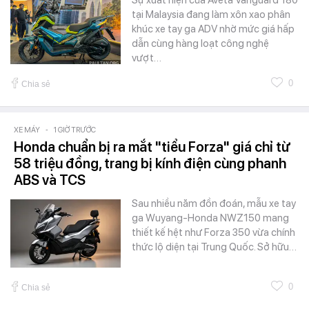
tại Malaysia đang làm xôn xao phân
khúc xe tay ga ADV nhờ mức giá hấp
dẫn cùng hàng loạt công nghệ
vượt…
0
Chia sẻ
XE MÁY
-
1 GIỜ TRƯỚC
Honda chuẩn bị ra mắt "tiểu Forza" giá chỉ từ
58 triệu đồng, trang bị kính điện cùng phanh
ABS và TCS
Sau nhiều năm đồn đoán, mẫu xe tay
ga Wuyang-Honda NWZ150 mang
thiết kế hệt như Forza 350 vừa chính
thức lộ diện tại Trung Quốc. Sở hữu…
0
Chia sẻ