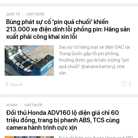
QUỐC TẾ
-
1 GIỜ TRƯỚC
Bùng phát sự cố 'pin quả chuối' khiến
213.000 xe điện dính lỗi phồng pin: Hãng sản
xuất phải công khai xin lỗi
Sau sự cố hàng loạt xe điện GAC tại
Trung Quốc gặp lỗi pin phồng,
thường được gọi là hiện tượng "pin
quả chuối" (banana battery), nhà
sản…
0
Chia sẻ
XE MÁY
-
1 GIỜ TRƯỚC
Đối thủ Honda ADV160 lộ diện giá chỉ 60
triệu đồng, trang bị phanh ABS, TCS cùng
camera hành trình cực xịn
Sự xuất hiện của Aveta Vanguard 180