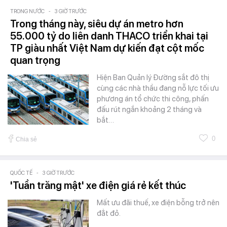
TRONG NƯỚC
-
3 GIỜ TRƯỚC
Trong tháng này, siêu dự án metro hơn
55.000 tỷ do liên danh THACO triển khai tại
TP giàu nhất Việt Nam dự kiến đạt cột mốc
quan trọng
Hiện Ban Quản lý Đường sắt đô thị
cùng các nhà thầu đang nỗ lực tối ưu
phương án tổ chức thi công, phấn
đấu rút ngắn khoảng 2 tháng và
bắt…
0
Chia sẻ
QUỐC TẾ
-
3 GIỜ TRƯỚC
'Tuần trăng mật' xe điện giá rẻ kết thúc
Mất ưu đãi thuế, xe điện bỗng trở nên
đẳt đỏ.