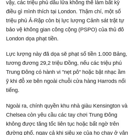
vậy, các triệu phú dầu lửa không thể làm bất kỳ
điều gì mình thích tại London. Thậm chí, một số
triệu phú Ả-Rập còn bị lực lượng Cảnh sát trật tự
bảo vệ không gian công cộng (PSPO) của thủ đô
London dọa phạt tiền.
Lực lượng này đã dọa sẽ phạt số tiền 1.000 Bảng,
tương đương 29,2 triệu Đồng, nếu các triệu phú
Trung Đông có hành vi "nẹt pô" hoặc bật nhạc ầm
ỹ khi đỗ xe bên ngoài chuỗi cửa hàng Harrods nổi
tiếng.
Ngoài ra, chính quyền khu nhà giàu Kensington và
Chelsea còn yêu cầu các tay chơi Trung Đông
không được tăng tốc liên tục hoặc bất ngờ trên
đường phố, ngay cả khi siêu xe của họ chạy ở vận