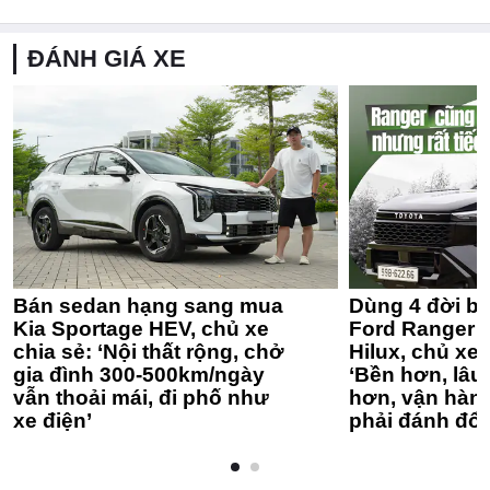
ĐÁNH GIÁ XE
Bán sedan hạng sang mua
Dùng 4 đời bá
Kia Sportage HEV, chủ xe
Ford Ranger 
chia sẻ: ‘Nội thất rộng, chở
Hilux, chủ xe 
gia đình 300-500km/ngày
‘Bền hơn, lâu 
vẫn thoải mái, đi phố như
hơn, vận hàn
xe điện’
phải đánh đổi