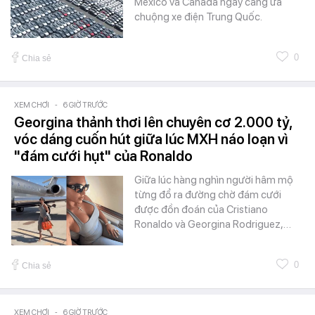
Mexico và Canada ngày càng ưa
chuộng xe điện Trung Quốc.
0
Chia sẻ
XEM CHƠI
-
6 GIỜ TRƯỚC
Georgina thảnh thơi lên chuyên cơ 2.000 tỷ,
vóc dáng cuốn hút giữa lúc MXH náo loạn vì
"đám cưới hụt" của Ronaldo
Giữa lúc hàng nghìn người hâm mộ
từng đổ ra đường chờ đám cưới
được đồn đoán của Cristiano
Ronaldo và Georgina Rodriguez,…
0
Chia sẻ
XEM CHƠI
-
6 GIỜ TRƯỚC