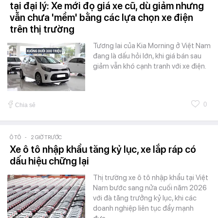
tại đại lý: Xe mới đọ giá xe cũ, dù giảm nhưng
vẫn chưa 'mềm' bằng các lựa chọn xe điện
trên thị trường
Tương lai của Kia Morning ở Việt Nam
đang là dấu hỏi lớn, khi giá bán sau
giảm vẫn khó cạnh tranh với xe điện.
0
Chia sẻ
Ô TÔ
-
2 GIỜ TRƯỚC
Xe ô tô nhập khẩu tăng kỷ lục, xe lắp ráp có
dấu hiệu chững lại
Thị trường xe ô tô nhập khẩu tại Việt
Nam bước sang nửa cuối năm 2026
với đà tăng trưởng kỷ lục, khi các
doanh nghiệp liên tục đẩy mạnh