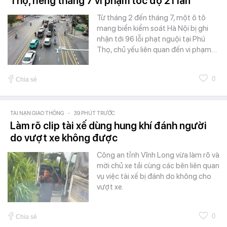
Thọ, riêng tháng 7 vi phạm tốc độ 21 lần
Từ tháng 2 đến tháng 7, một ô tô
mang biển kiểm soát Hà Nội bị ghi
nhận tới 96 lỗi phạt nguội tại Phú
Thọ, chủ yếu liên quan đến vi phạm…
0
Chia sẻ
TAI NẠN GIAO THÔNG
-
39 PHÚT TRƯỚC
Làm rõ clip tài xế dùng hung khí đánh người
do vượt xe không được
Công an tỉnh Vĩnh Long vừa làm rõ và
mời chủ xe tải cùng các bên liên quan
vụ việc tài xế bị đánh do không cho
vượt xe.
0
Chia sẻ