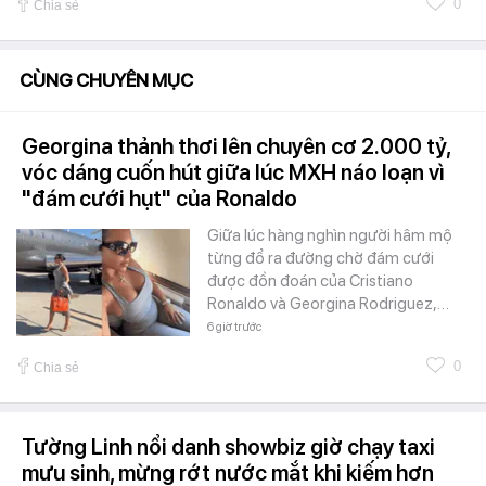
0
Chia sẻ
CÙNG CHUYÊN MỤC
Georgina thảnh thơi lên chuyên cơ 2.000 tỷ,
vóc dáng cuốn hút giữa lúc MXH náo loạn vì
"đám cưới hụt" của Ronaldo
Giữa lúc hàng nghìn người hâm mộ
từng đổ ra đường chờ đám cưới
được đồn đoán của Cristiano
Ronaldo và Georgina Rodriguez,…
6 giờ trước
0
Chia sẻ
Tường Linh nổi danh showbiz giờ chạy taxi
mưu sinh, mừng rớt nước mắt khi kiếm hơn