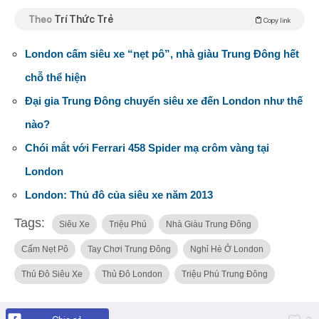
Theo
Trí Thức Trẻ
Copy link
London cấm siêu xe “nẹt pô”, nhà giàu Trung Đông hết
chỗ thể hiện
Đại gia Trung Đông chuyển siêu xe đến London như thế
nào?
Chói mắt với Ferrari 458 Spider mạ crôm vàng tại
London
London: Thủ đô của siêu xe năm 2013
Tags:
Siêu Xe
Triệu Phú
Nhà Giàu Trung Đông
Cấm Nẹt Pô
Tay Chơi Trung Đông
Nghỉ Hè Ở London
Thủ Đô Siêu Xe
Thủ Đô London
Triệu Phú Trung Đông