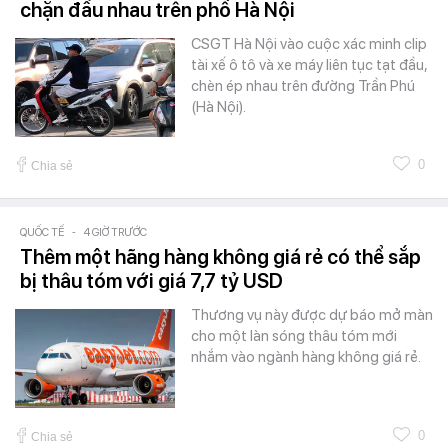
chặn đầu nhau trên phố Hà Nội
CSGT Hà Nội vào cuộc xác minh clip
tài xế ô tô và xe máy liên tục tạt đầu,
chèn ép nhau trên đường Trần Phú
(Hà Nội).
0
Chia sẻ
QUỐC TẾ
-
4 GIỜ TRƯỚC
Thêm một hãng hàng không giá rẻ có thể sắp
bị thâu tóm với giá 7,7 tỷ USD
Thương vụ này được dự báo mở màn
cho một làn sóng thâu tóm mới
nhắm vào ngành hàng không giá rẻ.
0
Chia sẻ