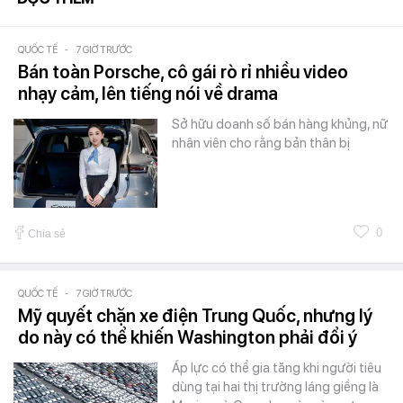
QUỐC TẾ
-
7 GIỜ TRƯỚC
Bán toàn Porsche, cô gái rò rỉ nhiều video
nhạy cảm, lên tiếng nói về drama
Sở hữu doanh số bán hàng khủng, nữ
nhân viên cho rằng bản thân bị
0
Chia sẻ
QUỐC TẾ
-
7 GIỜ TRƯỚC
Mỹ quyết chặn xe điện Trung Quốc, nhưng lý
do này có thể khiến Washington phải đổi ý
Áp lực có thể gia tăng khi người tiêu
dùng tại hai thị trường láng giềng là