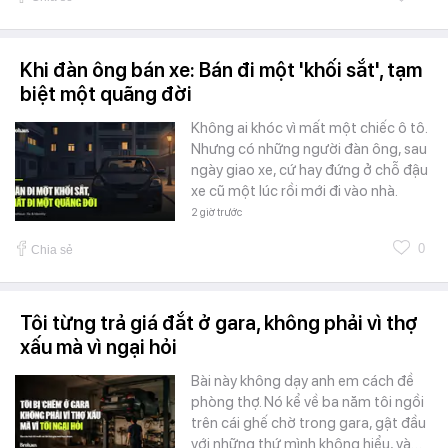
Khi đàn ông bán xe: Bán đi một 'khối sắt', tạm
biệt một quãng đời
Không ai khóc vì mất một chiếc ô tô.
Nhưng có những người đàn ông, sau
ngày giao xe, cứ hay đứng ở chỗ đậu
xe cũ một lúc rồi mới đi vào nhà.
2 giờ trước
0
Chia sẻ
Tôi từng trả giá đắt ở gara, không phải vì thợ
xấu mà vì ngại hỏi
Bài này không dạy anh em cách đề
phòng thợ. Nó kể về ba năm tôi ngồi
trên cái ghế chờ trong gara, gật đầu
với những thứ mình không hiểu, và…