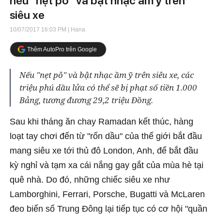
nếu "nẹt pô" và bật nhạc ầm ỹ trên
siêu xe
10/07/2017 16:03 PM
| Hana
Thêm AutoPro trên Google
Nếu "nẹt pô" và bật nhạc ầm ỹ trên siêu xe, các
triệu phú dầu lửa có thể sẽ bị phạt số tiền 1.000
Bảng, tương đương 29,2 triệu Đồng.
Sau khi tháng ăn chay Ramadan kết thúc, hàng
loạt tay chơi đến từ "rốn dầu" của thế giới bắt đầu
mang siêu xe tới thủ đô London, Anh, để bắt đầu
kỳ nghỉ và tạm xa cái nắng gay gắt của mùa hè tại
quê nhà. Do đó, những chiếc siêu xe như
Lamborghini, Ferrari, Porsche, Bugatti và McLaren
đeo biển số Trung Đông lại tiếp tục có cơ hội "quần