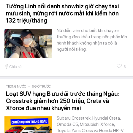
Tường Linh nổi danh showbiz giờ chạy taxi
mưu sinh, mừng rớt nước mắt khi kiếm hơn
132 triệu/tháng
Nữ diễn viên cho biết khi chạy xe
thường đeo khẩu trang nên phần lớn
hành khách không nhận ra cô là
người nổi tiếng.
0
Chia sẻ
TRONG NƯỚC
-
6 GIỜ TRƯỚC
Loạt SUV hạng B ưu đãi trước tháng Ngâu:
Crosstrek giảm hơn 250 triệu, Creta và
Xforce đua nhau khuyến mại
Subaru Crosstrek, Hyundai Creta,
Omoda C5, Mitsubishi Xforce,
Toyota Yaris Cross và Honda HR-V