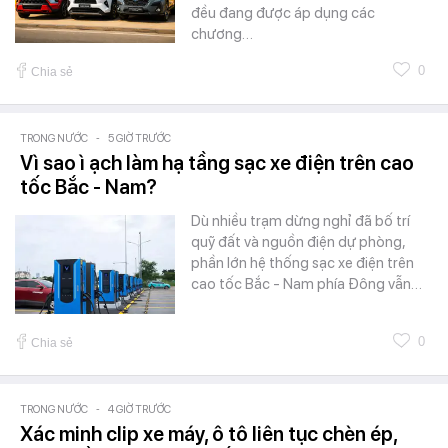
đều đang được áp dụng các
chương…
0
Chia sẻ
TRONG NƯỚC
-
5 GIỜ TRƯỚC
Vì sao ì ạch làm hạ tầng sạc xe điện trên cao
tốc Bắc - Nam?
Dù nhiều trạm dừng nghỉ đã bố trí
quỹ đất và nguồn điện dự phòng,
phần lớn hệ thống sạc xe điện trên
cao tốc Bắc - Nam phía Đông vẫn…
0
Chia sẻ
TRONG NƯỚC
-
4 GIỜ TRƯỚC
Xác minh clip xe máy, ô tô liên tục chèn ép,