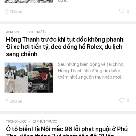
đưa…
0
Chia sẻ
XEM CHƠI
-
1 GIỜ TRƯỚC
Hồng Thanh trước khi tụt dốc không phanh:
Đi xe hơi tiền tỷ, đeo đồng hồ Rolex, du lịch
sang chảnh
Sau những biến động về tài chính,
Hồng Thanh chủ động tìm kiếm
thêm nhiều nguồn thu nhập mới.
0
Chia sẻ
TRONG NƯỚC
-
21 PHÚT TRƯỚC
Ô tô biển Hà Nội mắc 96 lỗi phạt nguội ở Phú