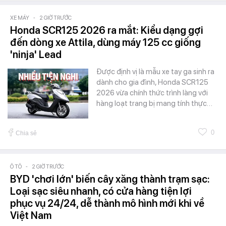
XE MÁY
-
2 GIỜ TRƯỚC
Honda SCR125 2026 ra mắt: Kiểu dạng gợi
đến dòng xe Attila, dùng máy 125 cc giống
'ninja' Lead
Được định vị là mẫu xe tay ga sinh ra
dành cho gia đình, Honda SCR125
2026 vừa chính thức trình làng với
hàng loạt trang bị mang tính thực…
0
Chia sẻ
Ô TÔ
-
2 GIỜ TRƯỚC
BYD 'chơi lớn' biến cây xăng thành trạm sạc:
Loại sạc siêu nhanh, có cửa hàng tiện lợi
phục vụ 24/24, dễ thành mô hình mới khi về
Việt Nam