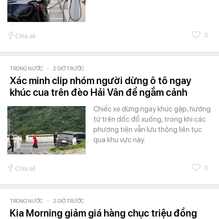
0
Chia sẻ
TRONG NƯỚC
-
2 GIỜ TRƯỚC
Xác minh clip nhóm người dừng ô tô ngay
khúc cua trên đèo Hải Vân để ngắm cảnh
Chiếc xe dừng ngay khúc gập, hướng
từ trên dốc đổ xuống, trong khi các
phương tiện vẫn lưu thông liên tục
qua khu vực này.
0
Chia sẻ
TRONG NƯỚC
-
2 GIỜ TRƯỚC
Kia Morning giảm giá hàng chục triệu đồng