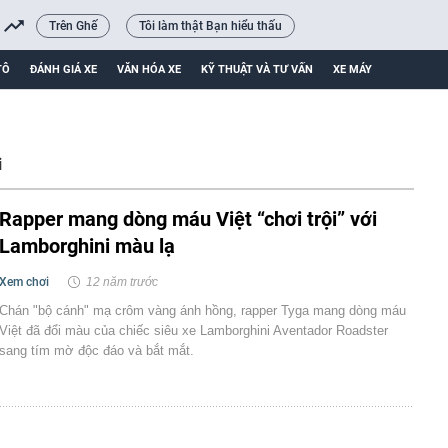
Trên Ghế
Tôi làm thật Bạn hiểu thấu
TÔ
ĐÁNH GIÁ XE
VĂN HÓA XE
KỸ THUẬT VÀ TƯ VẤN
XE MÁY
i
Rapper mang dòng máu Việt “chơi trội” với
Lamborghini màu lạ
Xem chơi
12 năm trước
Chán "bộ cánh" mạ crôm vàng ánh hồng, rapper Tyga mang dòng máu
Việt đã đổi màu của chiếc siêu xe Lamborghini Aventador Roadster
sang tím mờ độc đáo và bắt mắt.