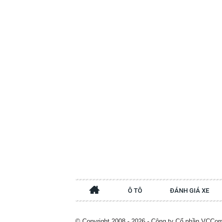
Ô TÔ
ĐÁNH GIÁ XE
© Copyright 2008 - 2026 - Công ty Cổ phần VCCor