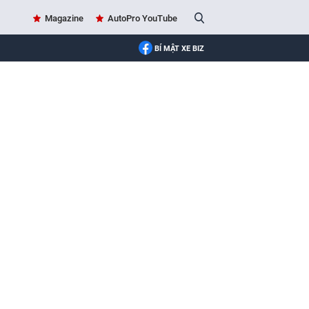
Magazine
AutoPro YouTube
BÍ MẬT XE BIZ