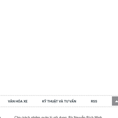
VĂN HÓA XE
KỸ THUẬT VÀ TƯ VẤN
RSS
p.
Chịu trách nhiệm quản lý nội dung: Bà Nguyễn Bích Minh