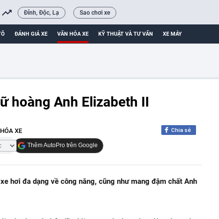
Đỉnh, Độc, Lạ
Sao chơi xe
TÔ
ĐÁNH GIÁ XE
VĂN HÓA XE
KỸ THUẬT VÀ TƯ VẤN
XE MÁY
ữ hoàng Anh Elizabeth II
Chia sẻ
 HÓA XE
Thêm AutoPro trên Google
xe hơi đa dạng về công năng, cũng như mang đậm chất Anh