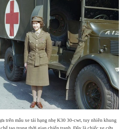
ựa trên mẫu xe tải hạng nhẹ K30 30-cwt, tuy nhiên khung
chế tạo trong thời gian chiến tranh. Đây là chiếc xe cứu