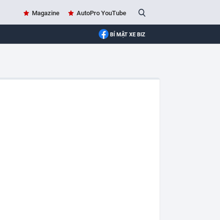
Magazine
AutoPro YouTube
BÍ MẬT XE BIZ