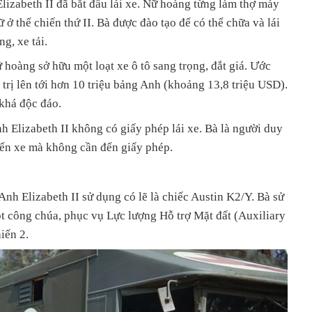
izabeth II đã bắt đầu lái xe. Nữ hoàng từng làm thợ máy
 ở thế chiến thứ II. Bà được đào tạo để có thể chữa và lái
g, xe tải.
 hoàng sở hữu một loạt xe ô tô sang trọng, đắt giá. Ước
á trị lên tới hơn 10 triệu bảng Anh (khoảng 13,8 triệu USD).
 khá độc đáo.
h Elizabeth II không có giấy phép lái xe. Bà là người duy
iển xe mà không cần đến giấy phép.
nh Elizabeth II sử dụng có lẽ là chiếc Austin K2/Y. Bà sử
t công chúa, phục vụ Lực lượng Hỗ trợ Mặt đất (Auxiliary
iến 2.