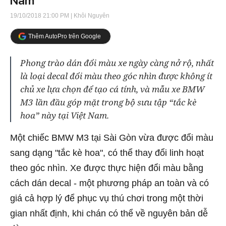
Nam
19/10/2018 21:00 PM
| Khôi Nguyên
Thêm AutoPro trên Google
Phong trào dán đổi màu xe ngày càng nở rộ, nhất
là loại decal đổi màu theo góc nhìn được không ít
chủ xe lựa chọn để tạo cá tính, và mẫu xe BMW
M3 lần đầu góp mặt trong bộ sưu tập “tắc kè
hoa” này tại Việt Nam.
Một chiếc BMW M3 tại Sài Gòn vừa được đổi màu
sang dạng "tắc kè hoa", có thể thay đổi linh hoạt
theo góc nhìn. Xe được thực hiện đổi màu bằng
cách dán decal - một phương pháp an toàn và có
giá cả hợp lý để phục vụ thú chơi trong một thời
gian nhất định, khi chán có thể về nguyên bản dễ