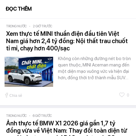
ĐỌC THÊM
TRONG NƯỚC
-
2 GIỜ TRƯỚC
Xem thực tế MINI thuần điện đầu tiên Việt
Nam giá hơn 2,4 tỷ đồng: Nội thất trau chuốt
tỉ mỉ, chạy hơn 400/sạc
Không còn những đường nét bo tròn
quen thuộc, MINI Aceman mang đến
một diện mạo vuông vức và hiện đại
hơn, đồng thời trở thành mẫu SUV…
0
Chia sẻ
TRONG NƯỚC
-
6 GIỜ TRƯỚC
Ảnh thực tế BMW X1 2026 giá gần 1,7 tỷ
đồng vừa về Việt Nam: Thay đổi toàn diện từ