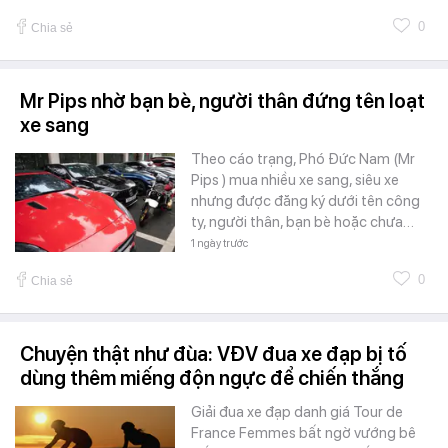
0
Chia sẻ
Mr Pips nhờ bạn bè, người thân đứng tên loạt
xe sang
Theo cáo trạng, Phó Đức Nam (Mr
Pips ) mua nhiều xe sang, siêu xe
nhưng được đăng ký dưới tên công
ty, người thân, bạn bè hoặc chưa…
1 ngày trước
0
Chia sẻ
Chuyện thật như đùa: VĐV đua xe đạp bị tố
dùng thêm miếng độn ngực để chiến thắng
Giải đua xe đạp danh giá Tour de
France Femmes bất ngờ vướng bê