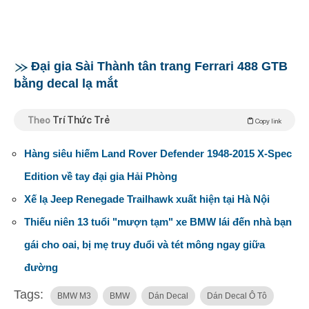
Đại gia Sài Thành tân trang Ferrari 488 GTB
bằng decal lạ mắt
Theo
Trí Thức Trẻ
Copy link
Hàng siêu hiếm Land Rover Defender 1948-2015 X-Spec
Edition về tay đại gia Hải Phòng
Xế lạ Jeep Renegade Trailhawk xuất hiện tại Hà Nội
Thiếu niên 13 tuổi "mượn tạm" xe BMW lái đến nhà bạn
gái cho oai, bị mẹ truy đuổi và tét mông ngay giữa
đường
Tags:
BMW M3
BMW
Dán Decal
Dán Decal Ô Tô