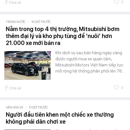
0
Chia sẻ
TRONG NƯỚC
-
10 GIỜ TRƯỚC
Nằm trong top 4 thị trường, Mitsubishi bơm
thêm đại lý và kho phụ tùng để ‘nuôi’ hơn
21.000 xe mới bán ra
Khi dịch vụ sau bán hàng ngày càng
được người mua xe quan tâm,
Mitsubishi Motors Việt Nam tiếp tục
mở rộng hệ thống phân phối lên 76…
0
Chia sẻ
VĂN HÓA XE
-
11 GIỜ TRƯỚC
Người đầu tiên khen một chiếc xe thường
không phải dân chơi xe