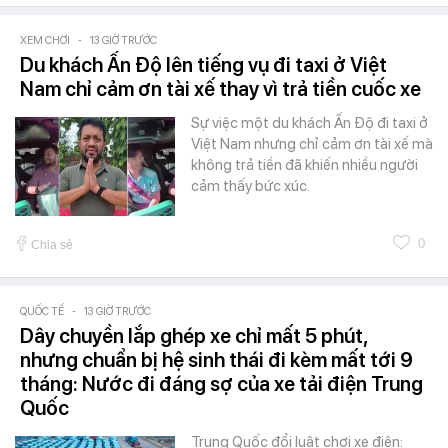
XEM CHƠI
-
13 GIỜ TRƯỚC
Du khách Ấn Độ lên tiếng vụ đi taxi ở Việt
Nam chỉ cảm ơn tài xế thay vì trả tiền cuốc xe
Sự việc một du khách Ấn Độ đi taxi ở
Việt Nam nhưng chỉ cảm ơn tài xế mà
không trả tiền đã khiến nhiều người
cảm thấy bức xúc.
0
Chia sẻ
QUỐC TẾ
-
13 GIỜ TRƯỚC
Dây chuyền lắp ghép xe chỉ mất 5 phút,
nhưng chuẩn bị hệ sinh thái đi kèm mất tới 9
tháng: Nước đi đáng sợ của xe tải điện Trung
Quốc
Trung Quốc đổi luật chơi xe điện: