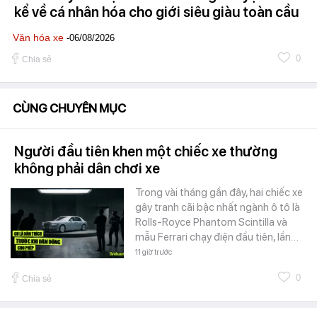
kể về cá nhân hóa cho giới siêu giàu toàn cầu
Văn hóa xe
-06/08/2026
0
Chia sẻ
CÙNG CHUYÊN MỤC
Người đầu tiên khen một chiếc xe thường
không phải dân chơi xe
Trong vài tháng gần đây, hai chiếc xe
gây tranh cãi bậc nhất ngành ô tô là
Rolls-Royce Phantom Scintilla và
mẫu Ferrari chạy điện đầu tiên, lần…
11 giờ trước
0
Chia sẻ