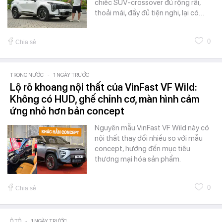
chiếc SUV-crossover đủ rộng rãi,
thoải mái, đầy đủ tiện nghi, lại có…
0
Chia sẻ
TRONG NƯỚC
-
1 NGÀY TRƯỚC
Lộ rõ khoang nội thất của VinFast VF Wild:
Không có HUD, ghế chỉnh cơ, màn hình cảm
ứng nhỏ hơn bản concept
Nguyên mẫu VinFast VF Wild này có
nội thất thay đổi nhiều so với mẫu
concept, hướng đến mục tiêu
thương mại hóa sản phẩm.
0
Chia sẻ
Ô TÔ
-
1 NGÀY TRƯỚC