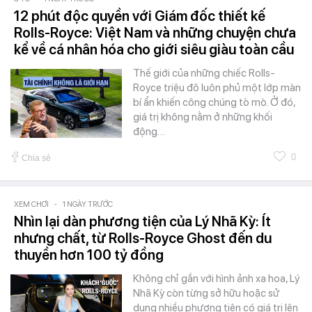
12 phút độc quyền với Giám đốc thiết kế
Rolls-Royce: Việt Nam và những chuyện chưa
kể về cá nhân hóa cho giới siêu giàu toàn cầu
Thế giới của những chiếc Rolls-
Royce triệu đô luôn phủ một lớp màn
bí ẩn khiến công chúng tò mò. Ở đó,
giá trị không nằm ở những khối
động…
0
Chia sẻ
XEM CHƠI
-
1 NGÀY TRƯỚC
Nhìn lại dàn phương tiện của Lý Nhã Kỳ: Ít
nhưng chất, từ Rolls-Royce Ghost đến du
thuyền hơn 100 tỷ đồng
Không chỉ gắn với hình ảnh xa hoa, Lý
Nhã Kỳ còn từng sở hữu hoặc sử
dụng nhiều phương tiện có giá trị lên