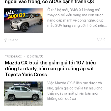
ngoài vào trong, có ADAS cạnh tranh Q3
Ở thế hệ mới, BMW X1 không chỉ
thay đổi về kiểu dáng mà còn được
nâng cấp mạnh về công nghệ, giúp
mẫu SUV hạng sang cỡ nhỏ trở nên…
0
Chia sẻ
TRONG NƯỚC
-
10 GIỜ TRƯỚC
Mazda CX-5 xả kho giảm giá tới 107 triệu
đồng tại đại lý, bản cao giá xuống áp sát
Toyota Yaris Cross
Việc Mazda CX-5 liên tục được xả
kho, giảm giá có thể là tín hiệu cho
thấy ngày ra mắt phiên bản mới
không còn quá xa.