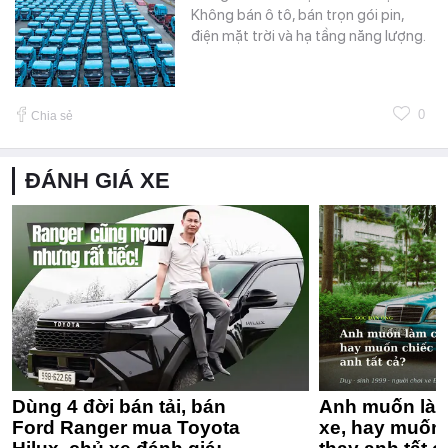
Không bán ô tô, bán trọn gói pin,
điện mặt trời và hạ tầng năng lượng.
0
Chia sẻ
ĐÁNH GIÁ XE
Dùng 4 đời bán tải, bán
Anh muốn làm
Ford Ranger mua Toyota
xe, hay muốn 