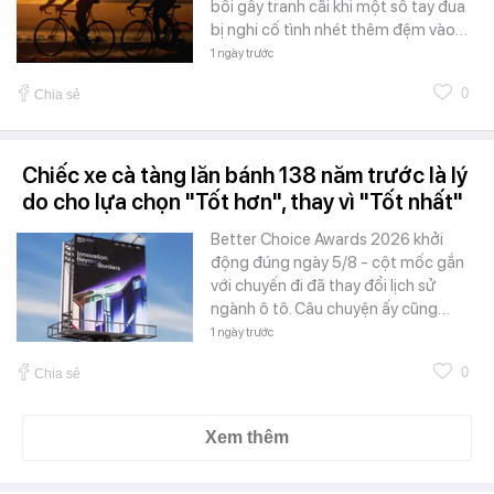
bối gây tranh cãi khi một số tay đua
bị nghi cố tình nhét thêm đệm vào…
1 ngày trước
0
Chia sẻ
Chiếc xe cà tàng lăn bánh 138 năm trước là lý
do cho lựa chọn "Tốt hơn", thay vì "Tốt nhất"
Better Choice Awards 2026 khởi
động đúng ngày 5/8 - cột mốc gắn
với chuyến đi đã thay đổi lịch sử
ngành ô tô. Câu chuyện ấy cũng…
1 ngày trước
0
Chia sẻ
Xem thêm