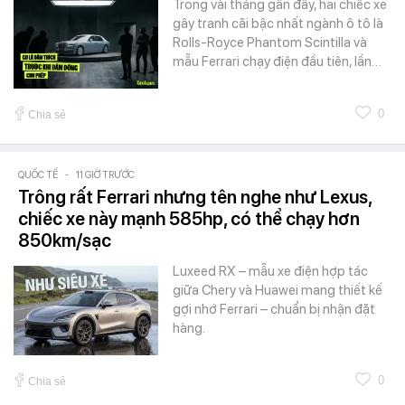
Trong vài tháng gần đây, hai chiếc xe
gây tranh cãi bậc nhất ngành ô tô là
Rolls-Royce Phantom Scintilla và
mẫu Ferrari chạy điện đầu tiên, lần…
0
Chia sẻ
QUỐC TẾ
-
11 GIỜ TRƯỚC
Trông rất Ferrari nhưng tên nghe như Lexus,
chiếc xe này mạnh 585hp, có thể chạy hơn
850km/sạc
Luxeed RX – mẫu xe điện hợp tác
giữa Chery và Huawei mang thiết kế
gợi nhớ Ferrari – chuẩn bị nhận đặt
hàng.
0
Chia sẻ