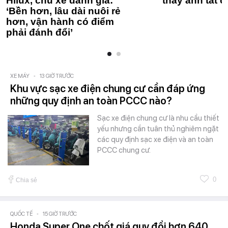
Hilux, chủ xe đánh giá:
thay anh tất c
‘Bền hơn, lâu dài nuôi rẻ
hơn, vận hành có điểm
phải đánh đổi’
XE MÁY
-
13 GIỜ TRƯỚC
Khu vực sạc xe điện chung cư cần đáp ứng
những quy định an toàn PCCC nào?
Sạc xe điện chung cư là nhu cầu thiết
yếu nhưng cần tuân thủ nghiêm ngặt
các quy định sạc xe điện và an toàn
PCCC chung cư.
0
Chia sẻ
QUỐC TẾ
-
15 GIỜ TRƯỚC
Honda Super One chốt giá quy đổi hơn 640