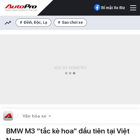
Bí mật Xe Biz
Đỉnh, Độc, Lạ
Sao chơi xe
Văn hóa xe
BMW M3 “tắc kè hoa” đầu tiên tại Việt