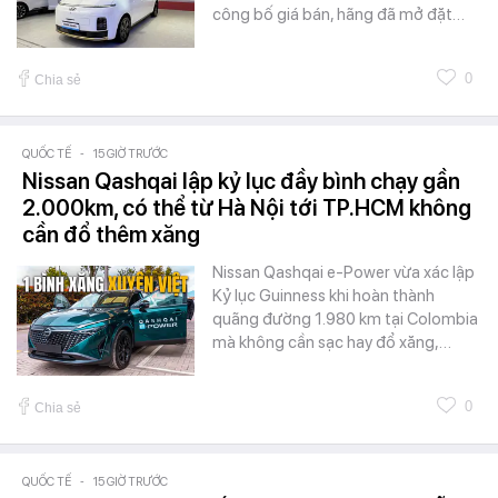
công bố giá bán, hãng đã mở đặt…
0
Chia sẻ
QUỐC TẾ
-
15 GIỜ TRƯỚC
Nissan Qashqai lập kỷ lục đầy bình chạy gần
2.000km, có thể từ Hà Nội tới TP.HCM không
cần đổ thêm xăng
Nissan Qashqai e-Power vừa xác lập
Kỷ lục Guinness khi hoàn thành
quãng đường 1.980 km tại Colombia
mà không cần sạc hay đổ xăng,…
0
Chia sẻ
QUỐC TẾ
-
15 GIỜ TRƯỚC