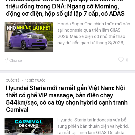
triệu đồng trong ĐNÁ: Ngang cỡ Morning,
động cơ điện, hộp số giả lập 7 cấp, có ADAS
Honda Super One chính thức mở bán
tại Indonesia qua triển lãm GIIAS
2026. Mẫu xe điện cỡ nhỏ thể thao
này dự kiến giao từ tháng 8/2026,…
0
Chia sẻ
QUỐC TẾ
-
15 GIỜ TRƯỚC
Hyundai Staria mới ra mắt gần Việt Nam: Nội
thất có ghế VIP massage, bản điện chạy
544km/sạc, có cả tùy chọn hybrid cạnh tranh
Carnival
Hyundai Staria tại Indonesia vừa bổ
sung phiên bản thuần điện và hybrid,
ra mắt tại Triển lãm GIIAS. Dù chưa