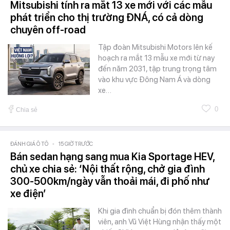
Mitsubishi tính ra mắt 13 xe mới với các mẫu
phát triển cho thị trường ĐNÁ, có cả dòng
chuyên off-road
Tập đoàn Mitsubishi Motors lên kế
hoạch ra mắt 13 mẫu xe mới từ nay
đến năm 2031, tập trung trọng tâm
vào khu vực Đông Nam Á và dòng
xe…
0
Chia sẻ
ĐÁNH GIÁ Ô TÔ
-
15 GIỜ TRƯỚC
Bán sedan hạng sang mua Kia Sportage HEV,
chủ xe chia sẻ: ‘Nội thất rộng, chở gia đình
300-500km/ngày vẫn thoải mái, đi phố như
xe điện’
Khi gia đình chuẩn bị đón thêm thành
viên, anh Vũ Việt Hùng nhận thấy một