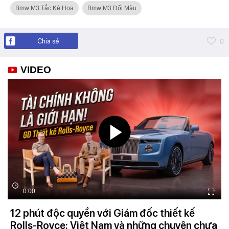
Bmw M3 Tắc Kè Hoa
Bmw M3 Đổi Màu
Chia sẻ
0
VIDEO
0:00
12 phút độc quyền với Giám đốc thiết kế
Rolls-Royce: Việt Nam và những chuyện chưa