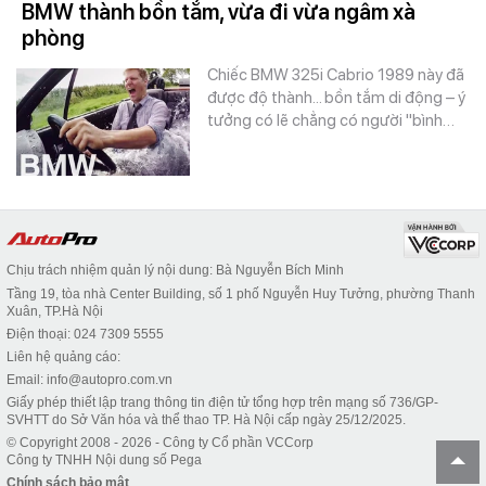
BMW thành bồn tắm, vừa đi vừa ngâm xà
phòng
Chiếc BMW 325i Cabrio 1989 này đã
được độ thành... bồn tắm di động – ý
tưởng có lẽ chẳng có người "bình…
Chịu trách nhiệm quản lý nội dung: Bà Nguyễn Bích Minh
Tầng 19, tòa nhà Center Building, số 1 phố Nguyễn Huy Tưởng, phường Thanh
Xuân, TP.Hà Nội
Điện thoại: 024 7309 5555
Liên hệ quảng cáo:
Email: info@autopro.com.vn
Giấy phép thiết lập trang thông tin điện tử tổng hợp trên mạng số 736/GP-
SVHTT do Sở Văn hóa và thể thao TP. Hà Nội cấp ngày 25/12/2025.
© Copyright 2008 - 2026 - Công ty Cổ phần VCCorp
Công ty TNHH Nội dung số Pega
Chính sách bảo mật