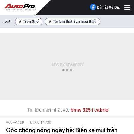
Bí mật Xe Biz
Trên Ghế
Tôi làm thật Bạn hiểu thấu
Tin tức mới nhất về:
bmw 325 i cabrio
VĂN HÓA XE
-
8 NĂM TRƯỚC
Góc chống nóng ngày hè: Biến xe mui trần