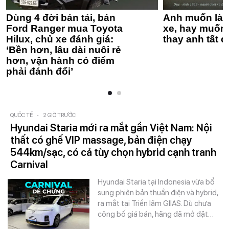
Dùng 4 đời bán tải, bán
Anh muốn làm
Ford Ranger mua Toyota
xe, hay muốn 
Hilux, chủ xe đánh giá:
thay anh tất c
‘Bền hơn, lâu dài nuôi rẻ
hơn, vận hành có điểm
phải đánh đổi’
QUỐC TẾ
-
2 GIỜ TRƯỚC
Hyundai Staria mới ra mắt gần Việt Nam: Nội
thất có ghế VIP massage, bản điện chạy
544km/sạc, có cả tùy chọn hybrid cạnh tranh
Carnival
Hyundai Staria tại Indonesia vừa bổ
sung phiên bản thuần điện và hybrid,
ra mắt tại Triển lãm GIIAS. Dù chưa
công bố giá bán, hãng đã mở đặt…