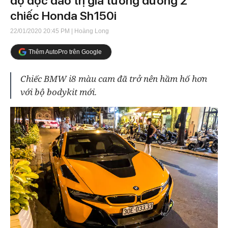
độ độc đáo trị giá tương đương 2
chiếc Honda Sh150i
22/01/2020 20:45 PM
| Hoàng Long
Thêm AutoPro trên Google
Chiếc BMW i8 màu cam đã trở nên hầm hố hơn
với bộ bodykit mới.