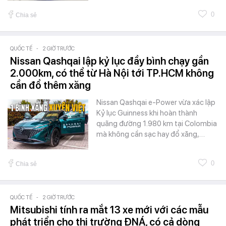
0
Chia sẻ
QUỐC TẾ
-
2 GIỜ TRƯỚC
Nissan Qashqai lập kỷ lục đầy bình chạy gần
2.000km, có thể từ Hà Nội tới TP.HCM không
cần đổ thêm xăng
Nissan Qashqai e-Power vừa xác lập
Kỷ lục Guinness khi hoàn thành
quãng đường 1.980 km tại Colombia
mà không cần sạc hay đổ xăng,…
0
Chia sẻ
QUỐC TẾ
-
2 GIỜ TRƯỚC
Mitsubishi tính ra mắt 13 xe mới với các mẫu
phát triển cho thị trường ĐNÁ, có cả dòng