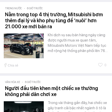
TRONG NƯỚC
-
6 GIỜ TRƯỚC
Nằm trong top 4 thị trường, Mitsubishi bơm
thêm đại lý và kho phụ tùng để ‘nuôi’ hơn
21.000 xe mới bán ra
Khi dịch vụ sau bán hàng ngày càng
được người mua xe quan tâm,
Mitsubishi Motors Việt Nam tiếp tục
mở rộng hệ thống phân phối lên 76…
0
Chia sẻ
VĂN HÓA XE
-
6 GIỜ TRƯỚC
Người đầu tiên khen một chiếc xe thường
không phải dân chơi xe
Trong vài tháng gần đây, hai chiếc xe
gây tranh cãi bậc nhất ngành ô tô là