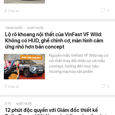
0
Chia sẻ
TRONG NƯỚC
-
8 GIỜ TRƯỚC
Lộ rõ khoang nội thất của VinFast VF Wild:
Không có HUD, ghế chỉnh cơ, màn hình cảm
ứng nhỏ hơn bản concept
Nguyên mẫu VinFast VF Wild này có
nội thất thay đổi nhiều so với mẫu
concept, hướng đến mục tiêu
thương mại hóa sản phẩm.
0
Chia sẻ
Ô TÔ
-
9 GIỜ TRƯỚC
12 phút độc quyền với Giám đốc thiết kế