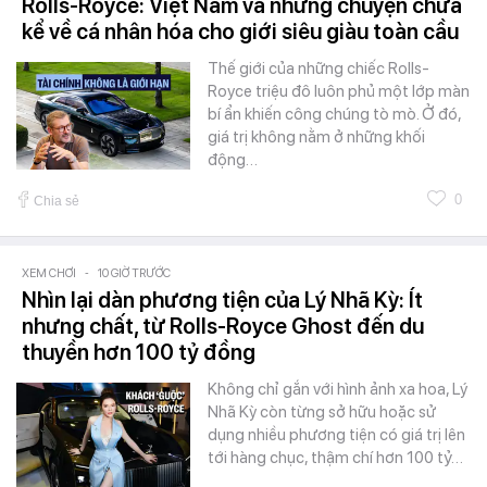
Rolls-Royce: Việt Nam và những chuyện chưa
kể về cá nhân hóa cho giới siêu giàu toàn cầu
Thế giới của những chiếc Rolls-
Royce triệu đô luôn phủ một lớp màn
bí ẩn khiến công chúng tò mò. Ở đó,
giá trị không nằm ở những khối
động…
0
Chia sẻ
XEM CHƠI
-
10 GIỜ TRƯỚC
Nhìn lại dàn phương tiện của Lý Nhã Kỳ: Ít
nhưng chất, từ Rolls-Royce Ghost đến du
thuyền hơn 100 tỷ đồng
Không chỉ gắn với hình ảnh xa hoa, Lý
Nhã Kỳ còn từng sở hữu hoặc sử
dụng nhiều phương tiện có giá trị lên
tới hàng chục, thậm chí hơn 100 tỷ…