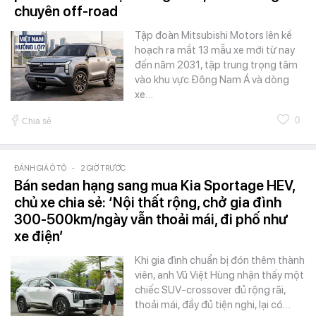
chuyên off-road
Tập đoàn Mitsubishi Motors lên kế
hoạch ra mắt 13 mẫu xe mới từ nay
đến năm 2031, tập trung trọng tâm
vào khu vực Đông Nam Á và dòng
xe…
0
Chia sẻ
ĐÁNH GIÁ Ô TÔ
-
2 GIỜ TRƯỚC
Bán sedan hạng sang mua Kia Sportage HEV,
chủ xe chia sẻ: ‘Nội thất rộng, chở gia đình
300-500km/ngày vẫn thoải mái, đi phố như
xe điện’
Khi gia đình chuẩn bị đón thêm thành
viên, anh Vũ Việt Hùng nhận thấy một
chiếc SUV-crossover đủ rộng rãi,
thoải mái, đầy đủ tiện nghi, lại có…