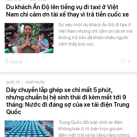
Du khách Ấn Độ lên tiếng vụ đi taxi ở Việt
Nam chỉ cảm ơn tài xế thay vì trả tiền cuốc xe
Sự việc một du khách Ấn Độ đi taxi ở
Việt Nam nhưng chỉ cảm ơn tài xế mà
không trả tiền đã khiến nhiều người
cảm thấy bức xúc.
0
Chia sẻ
QUỐC TẾ
-
4 GIỜ TRƯỚC
Dây chuyền lắp ghép xe chỉ mất 5 phút,
nhưng chuẩn bị hệ sinh thái đi kèm mất tới 9
tháng: Nước đi đáng sợ của xe tải điện Trung
Quốc
Trung Quốc đổi luật chơi xe điện:
Không bán ô tô, bán trọn gói pin,
điện mặt trời và hạ tầng năng lượng.