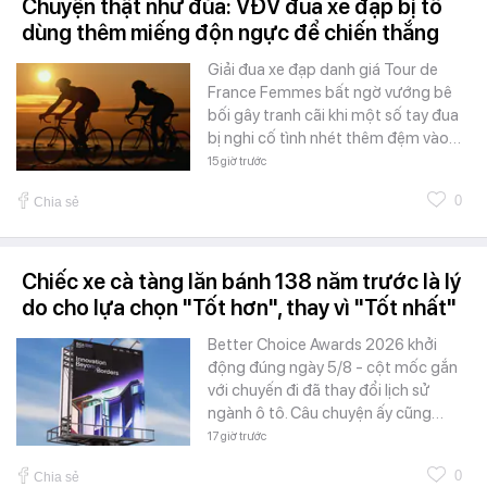
Chuyện thật như đùa: VĐV đua xe đạp bị tố
dùng thêm miếng độn ngực để chiến thắng
Giải đua xe đạp danh giá Tour de
France Femmes bất ngờ vướng bê
bối gây tranh cãi khi một số tay đua
bị nghi cố tình nhét thêm đệm vào…
15 giờ trước
0
Chia sẻ
Chiếc xe cà tàng lăn bánh 138 năm trước là lý
do cho lựa chọn "Tốt hơn", thay vì "Tốt nhất"
Better Choice Awards 2026 khởi
động đúng ngày 5/8 - cột mốc gắn
với chuyến đi đã thay đổi lịch sử
ngành ô tô. Câu chuyện ấy cũng…
17 giờ trước
0
Chia sẻ