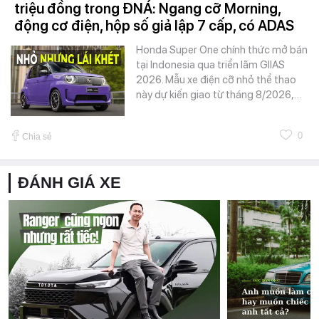
triệu đồng trong ĐNÁ: Ngang cỡ Morning,
động cơ điện, hộp số giả lập 7 cấp, có ADAS
Honda Super One chính thức mở bán
tại Indonesia qua triển lãm GIIAS
2026. Mẫu xe điện cỡ nhỏ thể thao
này dự kiến giao từ tháng 8/2026,…
0
Chia sẻ
ĐÁNH GIÁ XE