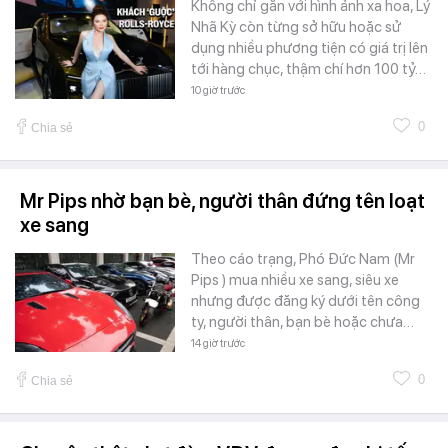
Không chỉ gắn với hình ảnh xa hoa, Lý
Nhã Kỳ còn từng sở hữu hoặc sử
dụng nhiều phương tiện có giá trị lên
tới hàng chục, thậm chí hơn 100 tỷ…
10 giờ trước
0
Chia sẻ
Mr Pips nhờ bạn bè, người thân đứng tên loạt
xe sang
Theo cáo trạng, Phó Đức Nam (Mr
Pips ) mua nhiều xe sang, siêu xe
nhưng được đăng ký dưới tên công
ty, người thân, bạn bè hoặc chưa…
14 giờ trước
0
Chia sẻ