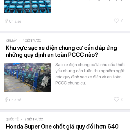
0
Chia sẻ
XE MÁY
-
4 GIỜ TRƯỚC
Khu vực sạc xe điện chung cư cần đáp ứng
những quy định an toàn PCCC nào?
Sạc xe điện chung cư là nhu cầu thiết
yếu nhưng cần tuân thủ nghiêm ngặt
các quy định sạc xe điện và an toàn
PCCC chung cư.
0
Chia sẻ
QUỐC TẾ
-
2 GIỜ TRƯỚC
Honda Super One chốt giá quy đổi hơn 640