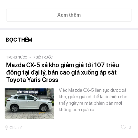
Xem thêm
ĐỌC THÊM
TRONG NƯỚC
-
7 GIỜ TRƯỚC
Mazda CX-5 xả kho giảm giá tới 107 triệu
đồng tại đại lý, bản cao giá xuống áp sát
Toyota Yaris Cross
Việc Mazda CX-5 liên tục được xả
kho, giảm giá có thể là tín hiệu cho
thấy ngày ra mắt phiên bản mới
không còn quá xa.
0
Chia sẻ