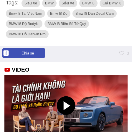
Tags:
Sieu Xe
BMW
Siêu Xe
BMW I8
Giá BMW I8
Bmw I8 Tại Việt Nam
Bmw I8 Độ
Bmw I8 Dán Decal Cam
BMW I8 Độ Bodykit
BMW I8 Biển Số Tứ Quý
BMW I8 Độ Darwin Pro
Chia sẻ
0
VIDEO