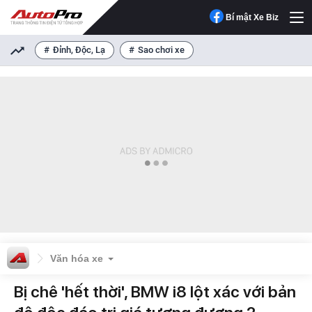
Bí mật Xe Biz
Đỉnh, Độc, Lạ
Sao chơi xe
Văn hóa xe
Bị chê 'hết thời', BMW i8 lột xác với bản