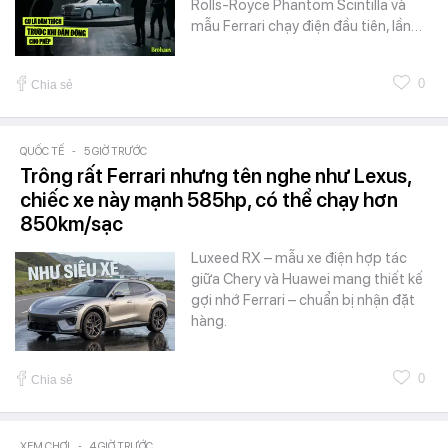
Rolls-Royce Phantom Scintilla và
mẫu Ferrari chạy điện đầu tiên, lần…
0
Chia sẻ
QUỐC TẾ
-
5 GIỜ TRƯỚC
Trông rất Ferrari nhưng tên nghe như Lexus,
chiếc xe này mạnh 585hp, có thể chạy hơn
850km/sạc
Luxeed RX – mẫu xe điện hợp tác
giữa Chery và Huawei mang thiết kế
gợi nhớ Ferrari – chuẩn bị nhận đặt
hàng.
0
Chia sẻ
XEM CHƠI
-
4 GIỜ TRƯỚC