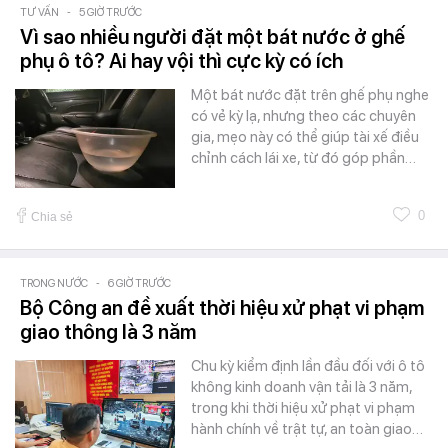
TƯ VẤN
-
5 GIỜ TRƯỚC
Vì sao nhiều người đặt một bát nước ở ghế
phụ ô tô? Ai hay vội thì cực kỳ có ích
Một bát nước đặt trên ghế phụ nghe
có vẻ kỳ lạ, nhưng theo các chuyên
gia, mẹo này có thể giúp tài xế điều
chỉnh cách lái xe, từ đó góp phần…
0
Chia sẻ
TRONG NƯỚC
-
6 GIỜ TRƯỚC
Bộ Công an đề xuất thời hiệu xử phạt vi phạm
giao thông là 3 năm
Chu kỳ kiểm định lần đầu đối với ô tô
không kinh doanh vận tải là 3 năm,
trong khi thời hiệu xử phạt vi phạm
hành chính về trật tự, an toàn giao…