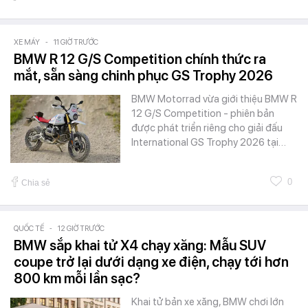
XE MÁY
-
11 GIỜ TRƯỚC
BMW R 12 G/S Competition chính thức ra
mắt, sẵn sàng chinh phục GS Trophy 2026
BMW Motorrad vừa giới thiệu BMW R
12 G/S Competition - phiên bản
được phát triển riêng cho giải đấu
International GS Trophy 2026 tại…
0
Chia sẻ
QUỐC TẾ
-
12 GIỜ TRƯỚC
BMW sắp khai tử X4 chạy xăng: Mẫu SUV
coupe trở lại dưới dạng xe điện, chạy tới hơn
800 km mỗi lần sạc?
Khai tử bản xe xăng, BMW chơi lớn