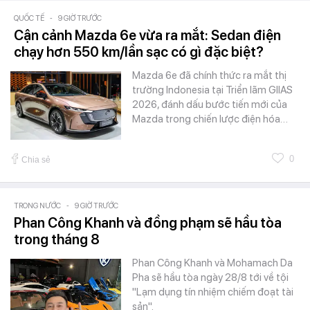
QUỐC TẾ
-
9 GIỜ TRƯỚC
Cận cảnh Mazda 6e vừa ra mắt: Sedan điện
chạy hơn 550 km/lần sạc có gì đặc biệt?
Mazda 6e đã chính thức ra mắt thị
trường Indonesia tại Triển lãm GIIAS
2026, đánh dấu bước tiến mới của
Mazda trong chiến lược điện hóa…
0
Chia sẻ
TRONG NƯỚC
-
9 GIỜ TRƯỚC
Phan Công Khanh và đồng phạm sẽ hầu tòa
trong tháng 8
Phan Công Khanh và Mohamach Da
Pha sẽ hầu tòa ngày 28/8 tới về tội
"Lạm dụng tín nhiệm chiếm đoạt tài
sản".