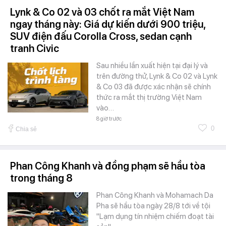
Lynk & Co 02 và 03 chốt ra mắt Việt Nam
ngay tháng này: Giá dự kiến dưới 900 triệu,
SUV điện đấu Corolla Cross, sedan cạnh
tranh Civic
Sau nhiều lần xuất hiện tại đại lý và
trên đường thử, Lynk & Co 02 và Lynk
& Co 03 đã được xác nhận sẽ chính
thức ra mắt thị trường Việt Nam
vào…
8 giờ trước
0
Chia sẻ
Phan Công Khanh và đồng phạm sẽ hầu tòa
trong tháng 8
Phan Công Khanh và Mohamach Da
Pha sẽ hầu tòa ngày 28/8 tới về tội
"Lạm dụng tín nhiệm chiếm đoạt tài