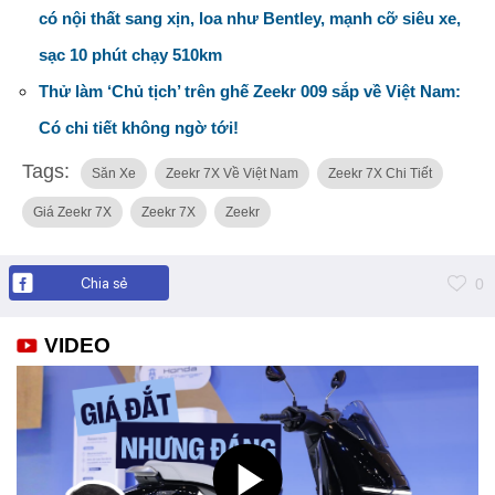
có nội thất sang xịn, loa như Bentley, mạnh cỡ siêu xe,
sạc 10 phút chạy 510km
Thử làm ‘Chủ tịch’ trên ghế Zeekr 009 sắp về Việt Nam:
Có chi tiết không ngờ tới!
Tags:
Săn Xe
Zeekr 7X Về Việt Nam
Zeekr 7X Chi Tiết
Giá Zeekr 7X
Zeekr 7X
Zeekr
Chia sẻ
0
VIDEO