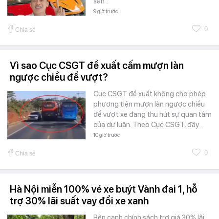
sản".
9 giờ trước
0
Chia sẻ
Vì sao Cục CSGT đề xuất cấm mượn làn
ngược chiều để vượt?
Cục CSGT đề xuất không cho phép
phương tiện mượn làn ngược chiều
để vượt xe đang thu hút sự quan tâm
của dư luận. Theo Cục CSGT, đây…
10 giờ trước
0
Chia sẻ
Hà Nội miễn 100% vé xe buýt Vành đai 1, hỗ
trợ 30% lãi suất vay đổi xe xanh
Bên cạnh chính sách trợ giá 30% lãi