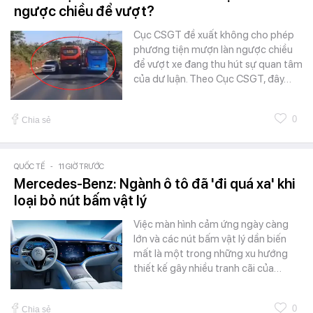
ngược chiều để vượt?
Cục CSGT đề xuất không cho phép
phương tiện mượn làn ngược chiều
để vượt xe đang thu hút sự quan tâm
của dư luận. Theo Cục CSGT, đây…
0
Chia sẻ
QUỐC TẾ
-
11 GIỜ TRƯỚC
Mercedes-Benz: Ngành ô tô đã 'đi quá xa' khi
loại bỏ nút bấm vật lý
Việc màn hình cảm ứng ngày càng
lớn và các nút bấm vật lý dần biến
mất là một trong những xu hướng
thiết kế gây nhiều tranh cãi của…
0
Chia sẻ