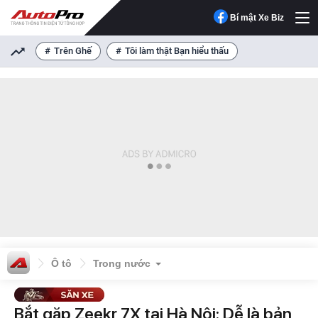
Bí mật Xe Biz
Trên Ghế
Tôi làm thật Bạn hiểu thấu
Ô tô
Trong nước
Bắt gặp Zeekr 7X tại Hà Nội: Dễ là bản