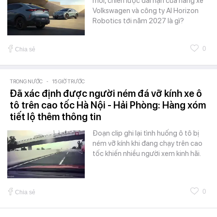
mới, chiến lược dài hạn của hãng xe
Volkswagen và công ty AI Horizon
Robotics tới năm 2027 là gì?
0
Chia sẻ
TRONG NƯỚC
-
15 GIỜ TRƯỚC
Đã xác định được người ném đá vỡ kính xe ô
tô trên cao tốc Hà Nội - Hải Phòng: Hàng xóm
tiết lộ thêm thông tin
Đoạn clip ghi lại tình huống ô tô bị
ném vỡ kính khi đang chạy trên cao
tốc khiến nhiều người xem kinh hãi.
0
Chia sẻ