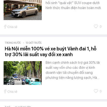
hồi sinh “quái vật” SUV coupe dưới
hình thức thuần điện hoàn toàn mới.
0
Chia sẻ
TRONG NƯỚC
-
13 GIỜ TRƯỚC
Hà Nội miễn 100% vé xe buýt Vành đai 1, hỗ
trợ 30% lãi suất vay đổi xe xanh
Bên cạnh chính sách trợ giá 30% lãi
suất vay vốn cho các đơn vị kinh
doanh vận tải chuyển đổi sang
phương tiện năng lượng sạch, Hà…
0
Chia sẻ