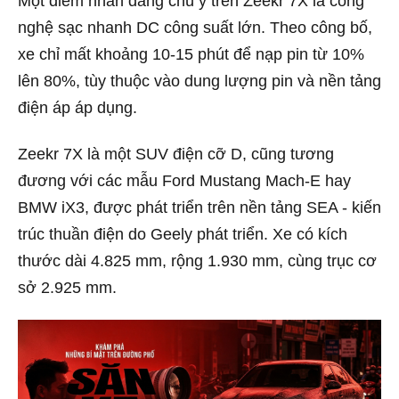
Một điểm nhấn đáng chú ý trên Zeekr 7X là công
nghệ sạc nhanh DC công suất lớn. Theo công bố,
xe chỉ mất khoảng 10-15 phút để nạp pin từ 10%
lên 80%, tùy thuộc vào dung lượng pin và nền tảng
điện áp áp dụng.
Zeekr 7X là một SUV điện cỡ D, cũng tương
đương với các mẫu Ford Mustang Mach-E hay
BMW iX3, được phát triển trên nền tảng SEA - kiến
trúc thuần điện do Geely phát triển. Xe có kích
thước dài 4.825 mm, rộng 1.930 mm, cùng trục cơ
sở 2.925 mm.