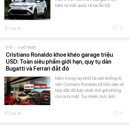
năm ra mắt quốc tế tại Ấn Độ.
0
Chia sẻ
Ô TÔ
-
3 GIỜ TRƯỚC
Cristiano Ronaldo khoe khéo garage triệu
USD: Toàn siêu phẩm giới hạn, quy tụ dàn
Bugatti và Ferrari đắt đỏ
Nắm trong tay khối tài sản khổng lồ,
việc Cristiano Ronaldo sở hữu dàn xế
hộp đắt đỏ bậc nhất thế giới không
còn là bí mật. Tuy nhiên, bức ảnh…
0
Chia sẻ