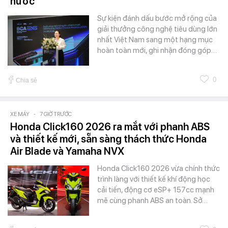
nước
Sự kiện đánh dấu bước mở rộng của
giải thưởng công nghệ tiêu dùng lớn
nhất Việt Nam sang một hạng mục
hoàn toàn mới, ghi nhận đóng góp…
0
Chia sẻ
XE MÁY
-
7 GIỜ TRƯỚC
Honda Click160 2026 ra mắt với phanh ABS
và thiết kế mới, sẵn sàng thách thức Honda
Air Blade và Yamaha NVX
Honda Click160 2026 vừa chính thức
trình làng với thiết kế khí động học
cải tiến, động cơ eSP+ 157cc mạnh
mẽ cùng phanh ABS an toàn. Sở…