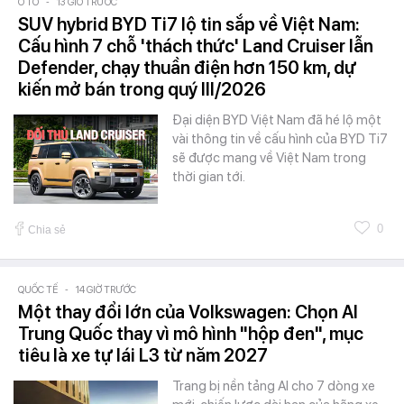
Ô TÔ
-
13 GIỜ TRƯỚC
SUV hybrid BYD Ti7 lộ tin sắp về Việt Nam:
Cấu hình 7 chỗ 'thách thức' Land Cruiser lẫn
Defender, chạy thuần điện hơn 150 km, dự
kiến mở bán trong quý III/2026
Đại diện BYD Việt Nam đã hé lộ một
vài thông tin về cấu hình của BYD Ti7
sẽ được mang về Việt Nam trong
thời gian tới.
0
Chia sẻ
QUỐC TẾ
-
14 GIỜ TRƯỚC
Một thay đổi lớn của Volkswagen: Chọn AI
Trung Quốc thay vì mô hình "hộp đen", mục
tiêu là xe tự lái L3 từ năm 2027
Trang bị nền tảng AI cho 7 dòng xe