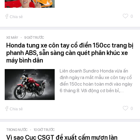
0
Chia sẻ
XE MÁY
-
9 GIỜ TRƯỚC
Honda tung xe côn tay cổ điển 150cc trang bị
phanh ABS, sẵn sàng càn quét phân khúc xe
máy bình dân
Liên doanh Sundiro Honda vừa ấn
định ngày ra mắt mẫu xe côn tay cổ
điển 150cc hoàn toàn mới vào ngày
6 tháng 8. Với động cơ bền bỉ,…
0
Chia sẻ
TRONG NƯỚC
-
10 GIỜ TRƯỚC
Vì sao Cục CSGT đề xuất cấm mượn làn