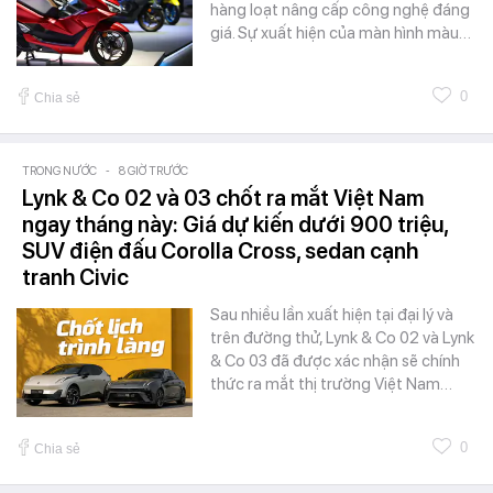
hàng loạt nâng cấp công nghệ đáng
giá. Sự xuất hiện của màn hình màu…
0
Chia sẻ
TRONG NƯỚC
-
8 GIỜ TRƯỚC
Lynk & Co 02 và 03 chốt ra mắt Việt Nam
ngay tháng này: Giá dự kiến dưới 900 triệu,
SUV điện đấu Corolla Cross, sedan cạnh
tranh Civic
Sau nhiều lần xuất hiện tại đại lý và
trên đường thử, Lynk & Co 02 và Lynk
& Co 03 đã được xác nhận sẽ chính
thức ra mắt thị trường Việt Nam…
0
Chia sẻ