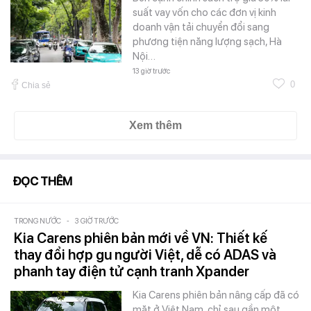
suất vay vốn cho các đơn vị kinh
doanh vận tải chuyển đổi sang
phương tiện năng lượng sạch, Hà
Nội…
13 giờ trước
0
Chia sẻ
Xem thêm
ĐỌC THÊM
TRONG NƯỚC
-
3 GIỜ TRƯỚC
Kia Carens phiên bản mới về VN: Thiết kế
thay đổi hợp gu người Việt, dễ có ADAS và
phanh tay điện tử cạnh tranh Xpander
Kia Carens phiên bản nâng cấp đã có
mặt ở Việt Nam, chỉ sau gần một