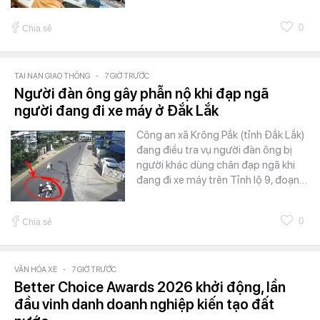
0
Chia sẻ
TAI NẠN GIAO THÔNG
-
7 GIỜ TRƯỚC
Người đàn ông gây phẫn nộ khi đạp ngã
người đang đi xe máy ở Đắk Lắk
Công an xã Krông Pắk (tỉnh Đắk Lắk)
đang điều tra vụ người đàn ông bị
người khác dùng chân đạp ngã khi
đang đi xe máy trên Tỉnh lộ 9, đoạn…
0
Chia sẻ
VĂN HÓA XE
-
7 GIỜ TRƯỚC
Better Choice Awards 2026 khởi động, lần
đầu vinh danh doanh nghiệp kiến tạo đất