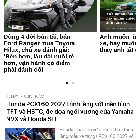
Dùng 4 đời bán tải, bán
Anh muốn làm
Ford Ranger mua Toyota
xe, hay muốn 
Hilux, chủ xe đánh giá:
thay anh tất c
‘Bền hơn, lâu dài nuôi rẻ
hơn, vận hành có điểm
phải đánh đổi’
XE MÁY
-
8 GIỜ TRƯỚC
Honda PCX160 2027 trình làng với màn hình
TFT và HSTC, đe dọa ngôi vương của Yamaha
NVX và Honda SH
Honda Thái Lan vừa chính thức trình
làng mẫu xe tay ga PCX160 2027 với