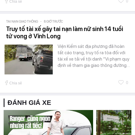
0
Chia sẻ
TAI NẠN GIAO THÔNG
-
8 GIỜ TRƯỚC
Truy tố tài xế gây tai nạn làm nữ sinh 14 tuổi
tử vong ở Vĩnh Long
Viện Kiểm sát địa phương đã hoàn
tất cáo trạng, truy tố ra tòa đối với
tài xế xe tải về tội danh “Vi phạm quy
định về tham gia giao thông đường…
0
Chia sẻ
ĐÁNH GIÁ XE