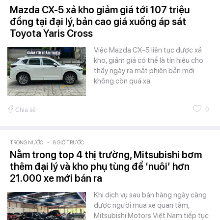
Mazda CX-5 xả kho giảm giá tới 107 triệu
đồng tại đại lý, bản cao giá xuống áp sát
Toyota Yaris Cross
Việc Mazda CX-5 liên tục được xả
kho, giảm giá có thể là tín hiệu cho
thấy ngày ra mắt phiên bản mới
không còn quá xa.
0
Chia sẻ
TRONG NƯỚC
-
8 GIỜ TRƯỚC
Nằm trong top 4 thị trường, Mitsubishi bơm
thêm đại lý và kho phụ tùng để ‘nuôi’ hơn
21.000 xe mới bán ra
Khi dịch vụ sau bán hàng ngày càng
được người mua xe quan tâm,
Mitsubishi Motors Việt Nam tiếp tục