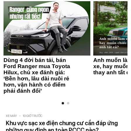
Dùng 4 đời bán tải, bán
Anh muốn làm
Ford Ranger mua Toyota
xe, hay muốn 
Hilux, chủ xe đánh giá:
thay anh tất c
‘Bền hơn, lâu dài nuôi rẻ
hơn, vận hành có điểm
phải đánh đổi’
XE MÁY
-
10 GIỜ TRƯỚC
Khu vực sạc xe điện chung cư cần đáp ứng
những quy định an toàn PCCC nào?