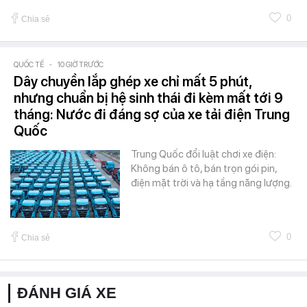
0
Chia sẻ
QUỐC TẾ
-
10 GIỜ TRƯỚC
Dây chuyền lắp ghép xe chỉ mất 5 phút,
nhưng chuẩn bị hệ sinh thái đi kèm mất tới 9
tháng: Nước đi đáng sợ của xe tải điện Trung
Quốc
Trung Quốc đổi luật chơi xe điện:
Không bán ô tô, bán trọn gói pin,
điện mặt trời và hạ tầng năng lượng.
0
Chia sẻ
ĐÁNH GIÁ XE