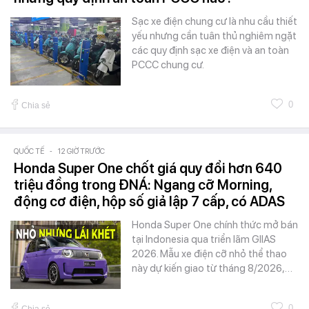
Sạc xe điện chung cư là nhu cầu thiết
yếu nhưng cần tuân thủ nghiêm ngặt
các quy định sạc xe điện và an toàn
PCCC chung cư.
0
Chia sẻ
QUỐC TẾ
-
12 GIỜ TRƯỚC
Honda Super One chốt giá quy đổi hơn 640
triệu đồng trong ĐNÁ: Ngang cỡ Morning,
động cơ điện, hộp số giả lập 7 cấp, có ADAS
Honda Super One chính thức mở bán
tại Indonesia qua triển lãm GIIAS
2026. Mẫu xe điện cỡ nhỏ thể thao
này dự kiến giao từ tháng 8/2026,…
0
Chia sẻ