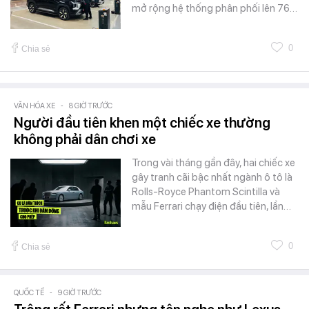
mở rộng hệ thống phân phối lên 76…
0
Chia sẻ
VĂN HÓA XE
-
8 GIỜ TRƯỚC
Người đầu tiên khen một chiếc xe thường
không phải dân chơi xe
Trong vài tháng gần đây, hai chiếc xe
gây tranh cãi bậc nhất ngành ô tô là
Rolls-Royce Phantom Scintilla và
mẫu Ferrari chạy điện đầu tiên, lần…
0
Chia sẻ
QUỐC TẾ
-
9 GIỜ TRƯỚC