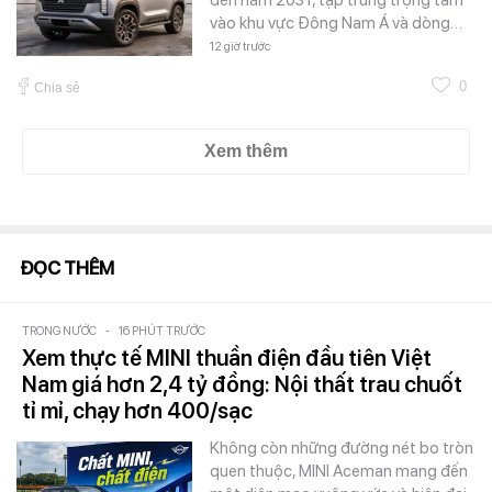
đến năm 2031, tập trung trọng tâm
vào khu vực Đông Nam Á và dòng…
12 giờ trước
0
Chia sẻ
Xem thêm
ĐỌC THÊM
TRONG NƯỚC
-
16 PHÚT TRƯỚC
Xem thực tế MINI thuần điện đầu tiên Việt
Nam giá hơn 2,4 tỷ đồng: Nội thất trau chuốt
tỉ mỉ, chạy hơn 400/sạc
Không còn những đường nét bo tròn
quen thuộc, MINI Aceman mang đến