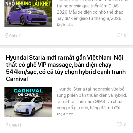
tại Indonesia qua triển lãm GIIAS
2026. Mẫu xe điện cỡ nhỏ thể thao
này dự kiến giao từ tháng 8/2026,…
12 giờ trước
0
Chia sẻ
Hyundai Staria mới ra mắt gần Việt Nam: Nội
thất có ghế VIP massage, bản điện chạy
544km/sạc, có cả tùy chọn hybrid cạnh tranh
Carnival
Hyundai Staria tại Indonesia vừa bổ
sung phiên bản thuần điện và hybrid,
ra mắt tại Triển lãm GIIAS. Dù chưa
công bố giá bán, hãng đã mở đặt…
12 giờ trước
0
Chia sẻ