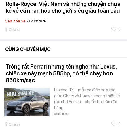
Rolls-Royce: Việt Nam và những chuyện chưa
kể về cá nhân hóa cho giới siêu giàu toàn cầu
Văn hóa xe
-06/08/2026
0
Chia sẻ
CÙNG CHUYÊN MỤC
Trông rất Ferrari nhưng tên nghe như Lexus,
chiếc xe này mạnh 585hp, có thể chạy hơn
850km/sạc
Luxeed RX – mẫu xe điện hợp tác
giữa Chery và Huawei mang thiết kế
gợi nhớ Ferrari – chuẩn bị nhận đặt
hàng.
9 giờ trước
0
Chia sẻ