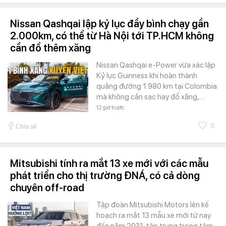
Nissan Qashqai lập kỷ lục đầy bình chạy gần
2.000km, có thể từ Hà Nội tới TP.HCM không
cần đổ thêm xăng
Nissan Qashqai e-Power vừa xác lập
Kỷ lục Guinness khi hoàn thành
quãng đường 1.980 km tại Colombia
mà không cần sạc hay đổ xăng,…
12 giờ trước
0
Chia sẻ
Mitsubishi tính ra mắt 13 xe mới với các mẫu
phát triển cho thị trường ĐNÁ, có cả dòng
chuyên off-road
Tập đoàn Mitsubishi Motors lên kế
hoạch ra mắt 13 mẫu xe mới từ nay