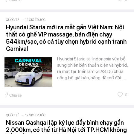
QUỐC TẾ
-
12 GIỜ TRƯỚC
Hyundai Staria mới ra mắt gần Việt Nam: Nội
thất có ghế VIP massage, bản điện chạy
544km/sạc, có cả tùy chọn hybrid cạnh tranh
Carnival
Hyundai Staria tại Indonesia vừa bổ
sung phiên bản thuần điện và hybrid,
ra mắt tại Triển lãm GIIAS. Dù chưa
công bố giá bán, hãng đã mở đặt…
0
Chia sẻ
QUỐC TẾ
-
12 GIỜ TRƯỚC
Nissan Qashqai lập kỷ lục đầy bình chạy gần
2.000km, có thể từ Hà Nội tới TP.HCM không