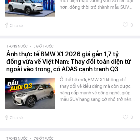
một diện mạo vuông vức và hiện đại
hơn, đồng thời trở thành mẫu SUV…
0
Chia sẻ
TRONG NƯỚC
-
3 GIỜ TRƯỚC
Ảnh thực tế BMW X1 2026 giá gần 1,7 tỷ
đồng vừa về Việt Nam: Thay đổi toàn diện từ
ngoài vào trong, có ADAS cạnh tranh Q3
Ở thế hệ mới, BMW X1 không chỉ
thay đổi về kiểu dáng mà còn được
nâng cấp mạnh về công nghệ, giúp
mẫu SUV hạng sang cỡ nhỏ trở nên…
0
Chia sẻ
TRONG NƯỚC
-
7 GIỜ TRƯỚC