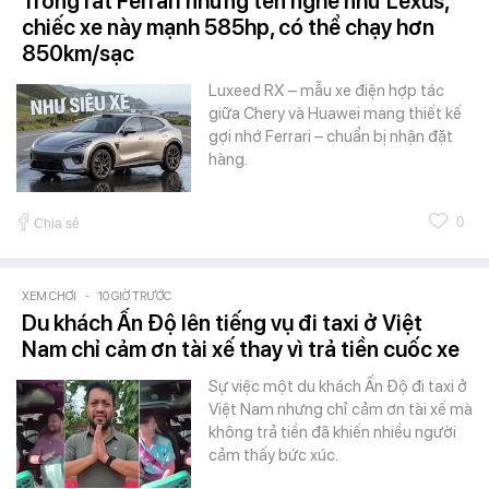
Trông rất Ferrari nhưng tên nghe như Lexus,
chiếc xe này mạnh 585hp, có thể chạy hơn
850km/sạc
Luxeed RX – mẫu xe điện hợp tác
giữa Chery và Huawei mang thiết kế
gợi nhớ Ferrari – chuẩn bị nhận đặt
hàng.
0
Chia sẻ
XEM CHƠI
-
10 GIỜ TRƯỚC
Du khách Ấn Độ lên tiếng vụ đi taxi ở Việt
Nam chỉ cảm ơn tài xế thay vì trả tiền cuốc xe
Sự việc một du khách Ấn Độ đi taxi ở
Việt Nam nhưng chỉ cảm ơn tài xế mà
không trả tiền đã khiến nhiều người
cảm thấy bức xúc.