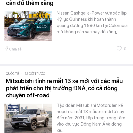
cần đổ thêm xăng
Nissan Qashqai e-Power vừa xác lập
Kỷ lục Guinness khi hoàn thành
quãng đường 1.980 km tại Colombia
mà không cần sạc hay đổ xăng,…
0
Chia sẻ
QUỐC TẾ
-
12 GIỜ TRƯỚC
Mitsubishi tính ra mắt 13 xe mới với các mẫu
phát triển cho thị trường ĐNÁ, có cả dòng
chuyên off-road
Tập đoàn Mitsubishi Motors lên kế
hoạch ra mắt 13 mẫu xe mới từ nay
đến năm 2031, tập trung trọng tâm
vào khu vực Đông Nam Á và dòng
xe…