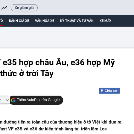
Xe giảm giá
TÔ
ĐÁNH GIÁ XE
VĂN HÓA XE
KỸ THUẬT VÀ TƯ VẤN
XE MÁY
F e35 hợp châu Âu, e36 hợp Mỹ
hức ở trời Tây
Chia sẻ
Thêm AutoPro trên Google
n đường tiến ra toàn cầu của thương hiệu ô tô Việt khi đưa ra
ast VF e35 và e36 dự kiến trình làng tại triển lãm Los