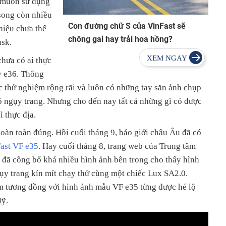
t muốn sử dụng
 song còn nhiều
Con đường chữ S của VinFast sẽ
hiệu chưa thể
chông gai hay trải hoa hồng?
usk.
chưa có ai thực
y e36. Thông
 thử nghiệm rộng rãi và luôn có những tay săn ảnh chụp
ỏ ngụy trang. Nhưng cho đến nay tất cả những gì có được
ì thực địa.
oàn toàn đúng. Hồi cuối tháng 9, báo giới châu Âu đã có
Fast VF e35
. Hay cuối tháng 8, trang web của Trung tâm
 đã công bố khá nhiều hình ảnh bên trong cho thấy hình
ụy trang kín mít chạy thử cùng một chiếc Lux SA2.0.
m tương đồng với hình ảnh mẫu VF e35 từng được hé lộ
Mỹ.