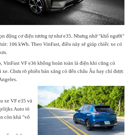
họn động cơ điện tương tự như e35. Nhưng nhờ "khổ người"
hút: 106 kWh. Theo VinFast, điều này sẽ giúp chiếc xe có
km.
o, VinFast VF e36 không hoàn toàn là điện khi cũng có
i xe. Chưa rõ phiên bản xăng có đến châu Âu hay chỉ được
 Angeles.
ẫu xe VF e35 và
lijks Auto tỏ
ẫn còn khá "vô