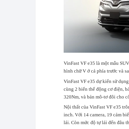
VinFast VF e35 là một mẫu SUV h
hình chữ V ở cả phía trước và sa
VinFast VF e35 dự kiến sử dụn
cùng 2 biến thể động cơ điện, 
320Nm, và bản mô-tơ đôi cho c
Nội thất của VinFast VF e35 tr
inch. Với 14 camera, 19 cảm biế
lái. Còn mức độ tự lái đến đâu t