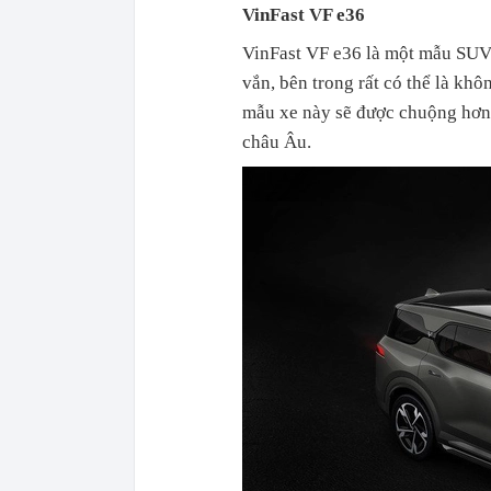
VinFast VF e36
VinFast VF e36 là một mẫu SUV 
vắn, bên trong rất có thể là khô
mẫu xe này sẽ được chuộng hơn 
châu Âu.