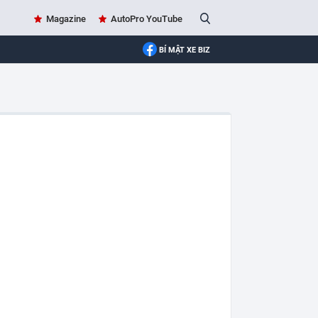
Magazine
AutoPro YouTube
BÍ MẬT XE BIZ