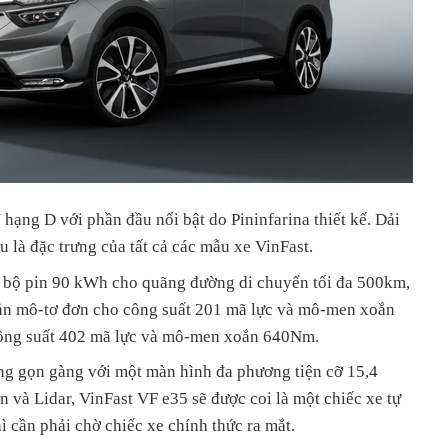
ạng D với phần đầu nổi bật do Pininfarina thiết kế. Dải
u là đặc trưng của tất cả các mẫu xe VinFast.
g bộ pin 90 kWh cho quãng đường di chuyển tối đa 500km,
bản mô-tơ đơn cho công suất 201 mã lực và mô-men xoắn
ông suất 402 mã lực và mô-men xoắn 640Nm.
ông gọn gàng với một màn hình đa phương tiện cỡ 15,4
n và Lidar, VinFast VF e35 sẽ được coi là một chiếc xe tự
hì cần phải chờ chiếc xe chính thức ra mắt.