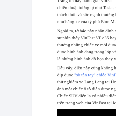
Trang tin này đánh giá: VinFas
chiến thuật tương tự như Tesla,
thách thức và sức mạnh thương 
như hãng xe của tỷ phú Elon M
Ngoài ra, tờ báo này nhận định 
sự nhìn thấy VinFast VF e35 ha
thường những chiếc xe mới được
được hình ảnh đang trong lớp v
là những hình ảnh đồ họa thay v
Dẫu vậy, điều này cũng không h
dịp được
"sờ tận tay" chiếc Vin
thử nghiệm xe Lang Lang tại Úc
ảnh một chiếc ô tô điện được ng
Chiếc SUV điện lạ có nhiều điể
trên trang web của VinFast tại 