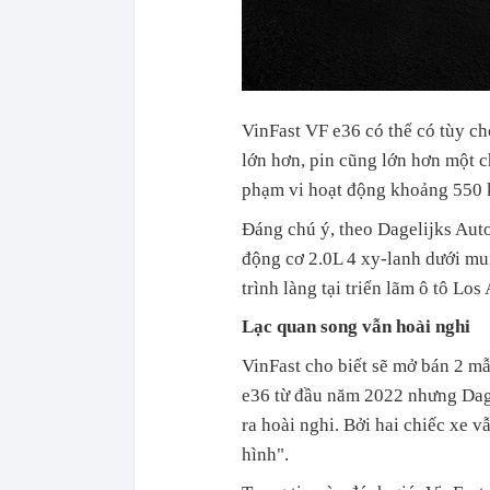
VinFast VF e36 có thể có tùy c
lớn hơn, pin cũng lớn hơn một c
phạm vi hoạt động khoảng 550 
Đáng chú ý, theo Dagelijks Aut
động cơ 2.0L 4 xy-lanh dưới mu
trình làng tại triển lãm ô tô Los
Lạc quan song vẫn hoài nghi
VinFast cho biết sẽ mở bán 2 m
e36 từ đầu năm 2022 nhưng Dage
ra hoài nghi. Bởi hai chiếc xe v
hình".