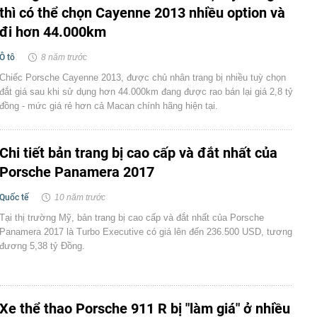
thì có thể chọn Cayenne 2013 nhiều option và
đi hơn 44.000km
Ô tô
8 năm trước
Chiếc Porsche Cayenne 2013, được chủ nhân trang bị nhiều tuỳ chọn
đắt giá sau khi sử dụng hơn 44.000km đang được rao bán lại giá 2,8 tỷ
đồng - mức giá rẻ hơn cả Macan chính hãng hiện tại.
Chi tiết bản trang bị cao cấp và đắt nhất của
Porsche Panamera 2017
Quốc tế
10 năm trước
Tại thị trường Mỹ, bản trang bị cao cấp và đắt nhất của Porsche
Panamera 2017 là Turbo Executive có giá lên đến 236.500 USD, tương
đương 5,38 tỷ Đồng.
Xe thể thao Porsche 911 R bị "làm giá" ở nhiều