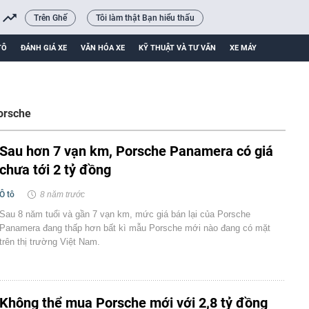
Trên Ghế
Tôi làm thật Bạn hiểu thấu
TÔ
ĐÁNH GIÁ XE
VĂN HÓA XE
KỸ THUẬT VÀ TƯ VẤN
XE MÁY
orsche
Sau hơn 7 vạn km, Porsche Panamera có giá
chưa tới 2 tỷ đồng
Ô tô
8 năm trước
Sau 8 năm tuổi và gần 7 vạn km, mức giá bán lại của Porsche
Panamera đang thấp hơn bất kì mẫu Porsche mới nào đang có mặt
trên thị trường Việt Nam.
Không thể mua Porsche mới với 2,8 tỷ đồng