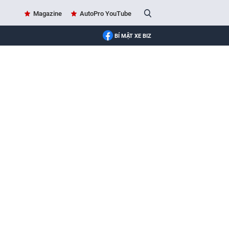
Magazine
AutoPro YouTube
BÍ MẬT XE BIZ