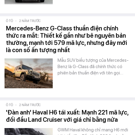
Ô TÔ
-
2 NĂM TRƯỚC
Mercedes-Benz G-Class thuần điện chính
thức ra mắt: Thiết kế gần như bê nguyên bản
thường, mạnh tới 579 mã lực, nhưng đây mới
là con số ấn tượng nhất
Mẫu SUV biểu tượng của Mercedes-
Benz là G-Class đã chính thức có
phiên bản thuần điện với tên gọi…
Ô TÔ
-
2 NĂM TRƯỚC
'Đàn anh' Haval H6 tái xuất: Mạnh 221 mã lực,
đối đầu Land Cruiser với giá chỉ bằng nửa
GWM Haval không chỉ mang H6 mới