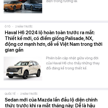
điện trong tương lai.
Ô TÔ
-
2 NĂM TRƯỚC
Haval H6 2024 lộ hoàn toàn trước ra mắt:
Thiết kế mới, có điểm giống Palisade, NX,
động cơ mạnh hơn, dễ về Việt Nam trong thời
gian gần
Phiên bản cập nhật giữa vòng đời
của Haval H6 cho thấy những thay
đổi đáng kể trong thiết kế.
QUỐC TẾ
-
2 NĂM TRƯỚC
Sedan mới của Mazda lần đầu lộ diện chính
thức trước khi ra mắt tháng này: Dễ là hậu