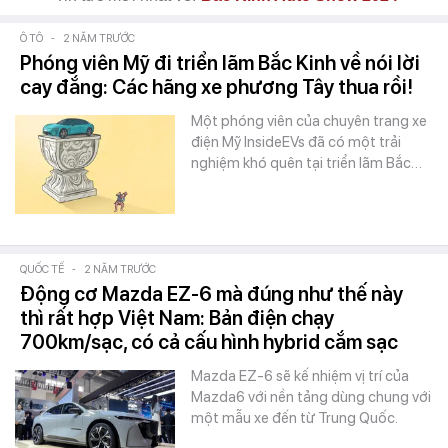
Ô TÔ
-
2 NĂM TRƯỚC
Phóng viên Mỹ đi triển lãm Bắc Kinh về nói lời
cay đắng: Các hãng xe phương Tây thua rồi!
Một phóng viên của chuyên trang xe
điện Mỹ InsideEVs đã có một trải
nghiệm khó quên tại triển lãm Bắc…
QUỐC TẾ
-
2 NĂM TRƯỚC
Động cơ Mazda EZ-6 mà đúng như thế này
thì rất hợp Việt Nam: Bản điện chạy
700km/sạc, có cả cấu hình hybrid cắm sạc
Mazda EZ-6 sẽ kế nhiệm vị trí của
Mazda6 với nền tảng dùng chung với
một mẫu xe đến từ Trung Quốc.