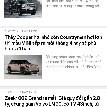
tới triển lãm Bắc Kinh 2024 mà cả
đàn anh H9 cũng sẽ được công bố…
QUỐC TẾ
-
2 NĂM TRƯỚC
Thấy Cooper hơi nhỏ còn Countryman hơi lớn
thì mẫu MINI sắp ra mắt tháng 4 này sẽ phù
hợp với bạn
Bổ sung hoàn toàn mới ở phân khúc
xe thuần điện của MINI là Aceman sẽ
ra mắt hoàn chỉnh tại triển lãm Bắc…
QUỐC TẾ
-
2 NĂM TRƯỚC
Zeekr 009 Grand ra mắt: Giá quy đổi gần 2,8
tỷ, chung gầm Volvo EM90, có TV 43inch, tủ