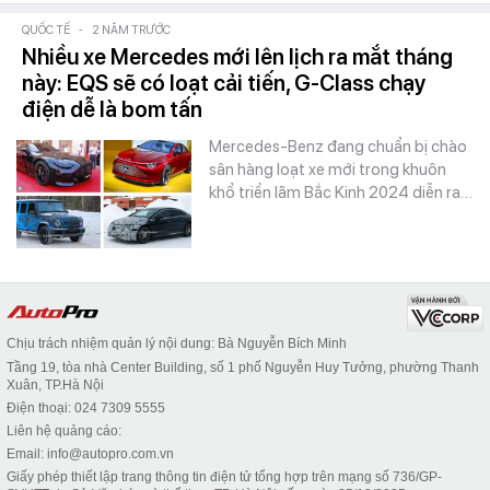
QUỐC TẾ
-
2 NĂM TRƯỚC
Nhiều xe Mercedes mới lên lịch ra mắt tháng
này: EQS sẽ có loạt cải tiến, G-Class chạy
điện dễ là bom tấn
Mercedes-Benz đang chuẩn bị chào
sân hàng loạt xe mới trong khuôn
khổ triển lãm Bắc Kinh 2024 diễn ra…
Chịu trách nhiệm quản lý nội dung: Bà Nguyễn Bích Minh
Tầng 19, tòa nhà Center Building, số 1 phố Nguyễn Huy Tưởng, phường Thanh
Xuân, TP.Hà Nội
Điện thoại: 024 7309 5555
Liên hệ quảng cáo:
Email: info@autopro.com.vn
Giấy phép thiết lập trang thông tin điện tử tổng hợp trên mạng số 736/GP-