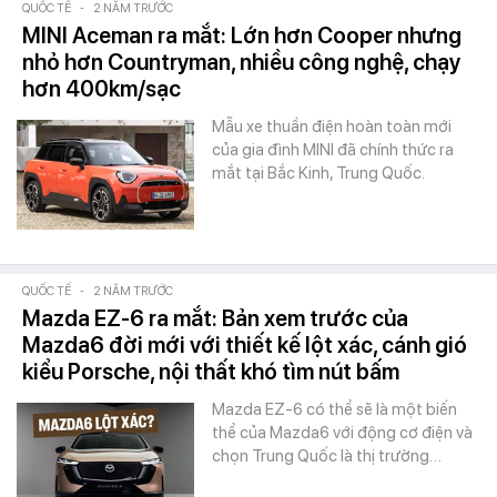
QUỐC TẾ
-
2 NĂM TRƯỚC
MINI Aceman ra mắt: Lớn hơn Cooper nhưng
nhỏ hơn Countryman, nhiều công nghệ, chạy
hơn 400km/sạc
Mẫu xe thuần điện hoàn toàn mới
của gia đình MINI đã chính thức ra
mắt tại Bắc Kinh, Trung Quốc.
QUỐC TẾ
-
2 NĂM TRƯỚC
Mazda EZ-6 ra mắt: Bản xem trước của
Mazda6 đời mới với thiết kế lột xác, cánh gió
kiểu Porsche, nội thất khó tìm nút bấm
Mazda EZ-6 có thể sẽ là một biến
thể của Mazda6 với động cơ điện và
chọn Trung Quốc là thị trường…