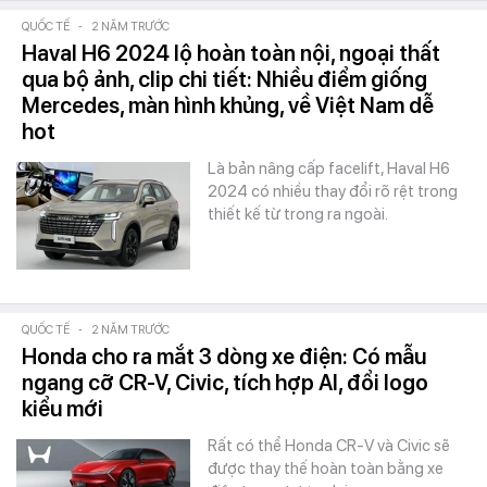
QUỐC TẾ
-
2 NĂM TRƯỚC
Haval H6 2024 lộ hoàn toàn nội, ngoại thất
qua bộ ảnh, clip chi tiết: Nhiều điểm giống
Mercedes, màn hình khủng, về Việt Nam dễ
hot
Là bản nâng cấp facelift, Haval H6
2024 có nhiều thay đổi rõ rệt trong
thiết kế từ trong ra ngoài.
QUỐC TẾ
-
2 NĂM TRƯỚC
Honda cho ra mắt 3 dòng xe điện: Có mẫu
ngang cỡ CR-V, Civic, tích hợp AI, đổi logo
kiểu mới
Rất có thể Honda CR-V và Civic sẽ
được thay thế hoàn toàn bằng xe