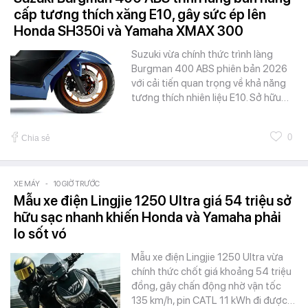
cấp tương thích xăng E10, gây sức ép lên
Honda SH350i và Yamaha XMAX 300
Suzuki vừa chính thức trình làng
Burgman 400 ABS phiên bản 2026
với cải tiến quan trọng về khả năng
tương thích nhiên liệu E10. Sở hữu…
0
Chia sẻ
XE MÁY
-
10 GIỜ TRƯỚC
Mẫu xe điện Lingjie 1250 Ultra giá 54 triệu sở
hữu sạc nhanh khiến Honda và Yamaha phải
lo sốt vó
Mẫu xe điện Lingjie 1250 Ultra vừa
chính thức chốt giá khoảng 54 triệu
đồng, gây chấn động nhờ vận tốc
135 km/h, pin CATL 11 kWh đi được…