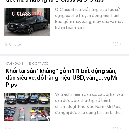
C-Class nhiều khả năng tiếp tục sử
dụng các hệ truyền động hiện hành.
Bao gồm máy xăng, máy dầu và máy
hybrid cắm sạc.
0
Chia sẻ
VĂN HÓA XE
-
13 GIỜ TRƯỚC
Khối tài sản "khủng" gồm 111 bất động sản,
dàn siêu xe, đồ hàng hiệu, USD, vàng... vụ Mr
Pips
Về trách nhiệm dân sự, các bị hại yêu
cầu được bồi thường số tiền bị
chiếm đoạt. Phó Đức Nam (Mr Pips)
đề nghị được sử dụng tài sản bị thu…