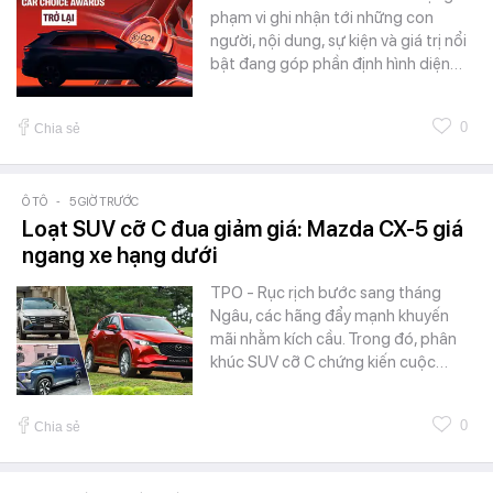
phạm vi ghi nhận tới những con
người, nội dung, sự kiện và giá trị nổi
bật đang góp phần định hình diện…
0
Chia sẻ
Ô TÔ
-
5 GIỜ TRƯỚC
Loạt SUV cỡ C đua giảm giá: Mazda CX-5 giá
ngang xe hạng dưới
TPO - Rục rịch bước sang tháng
Ngâu, các hãng đẩy mạnh khuyến
mãi nhằm kích cầu. Trong đó, phân
khúc SUV cỡ C chứng kiến cuộc…
0
Chia sẻ