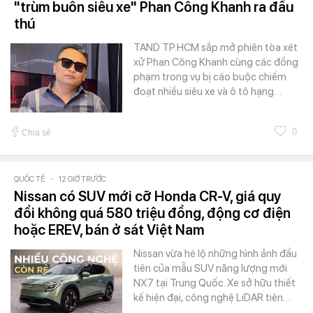
"trùm buôn siêu xe" Phan Công Khanh ra đầu
thú
TAND TP.HCM sắp mở phiên tòa xét
xử Phan Công Khanh cùng các đồng
phạm trong vụ bị cáo buộc chiếm
đoạt nhiều siêu xe và ô tô hạng…
0
Chia sẻ
QUỐC TẾ
-
12 GIỜ TRƯỚC
Nissan có SUV mới cỡ Honda CR-V, giá quy
đổi không quá 580 triệu đồng, động cơ điện
hoặc EREV, bán ở sát Việt Nam
Nissan vừa hé lộ những hình ảnh đầu
tiên của mẫu SUV năng lượng mới
NX7 tại Trung Quốc. Xe sở hữu thiết
kế hiện đại, công nghệ LiDAR tiên…