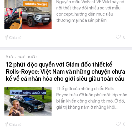
Nguyên mẫu VinFast VF Wild này có
nội thất thay đổi nhiều so với mẫu
concept, hướng đến mục tiêu
thương mại hóa sản phẩm.
0
Chia sẻ
Ô TÔ
-
1 GIỜ TRƯỚC
12 phút độc quyền với Giám đốc thiết kế
Rolls-Royce: Việt Nam và những chuyện chưa
kể về cá nhân hóa cho giới siêu giàu toàn cầu
Thế giới của những chiếc Rolls-
Royce triệu đô luôn phủ một lớp màn
bí ẩn khiến công chúng tò mò. Ở đó,
giá trị không nằm ở những khối…
0
Chia sẻ