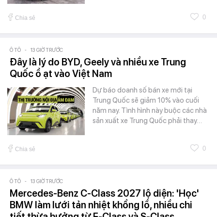
0
Chia sẻ
Ô TÔ
-
13 GIỜ TRƯỚC
Đây là lý do BYD, Geely và nhiều xe Trung
Quốc ồ ạt vào Việt Nam
Dự báo doanh số bán xe mới tại
Trung Quốc sẽ giảm 10% vào cuối
năm nay. Tình hình này buộc các nhà
sản xuất xe Trung Quốc phải thay…
0
Chia sẻ
Ô TÔ
-
13 GIỜ TRƯỚC
Mercedes-Benz C-Class 2027 lộ diện: 'Học'
BMW làm lưới tản nhiệt khổng lồ, nhiều chi
tiết thừa hưởng từ E-Class và S-Class