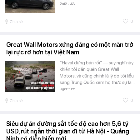
5 giờ trước
0
Chia sẻ
Great Wall Motors xứng đáng có một màn trở
lại rực rỡ hơn tại Việt Nam
“Haval dừng bán rồi” — suy nghĩ này
khiến tôi dần quên Great Wall
Motors, và cũng chính là lý do tôi liều
sang Trung Quốc xem họ thực sự là…
9 giờ trước
0
Chia sẻ
Siêu dự án đường sắt tốc độ cao hơn 5,6 tỷ
USD, rút ngắn thời gian đi từ Hà Nội - Quảng
Ninh có diễn biến mới