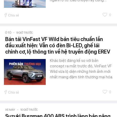
ngành ô tô. Câu chuyện ấy cũng…
0
Chia sẻ
Ô TÔ
-
9 GIỜ TRƯỚC
Bán tải VinFast VF Wild bản tiêu chuẩn lần
đầu xuất hiện: Vẫn có đèn Bi-LED, ghế lái
chỉnh cơ, lộ thông tin về hệ truyền động EREV
Khác biệt đáng kể so với bản
concept ra mắt trước đó, VinFast VF
Wild vừa lộ diện những hình ảnh mới
nhất mang đậm tính thương mại hóa.
0
Chia sẻ
XE MÁY
-
10 GIỜ TRƯỚC
Suzuki Burgman 400 ABS trình làng bản nâng