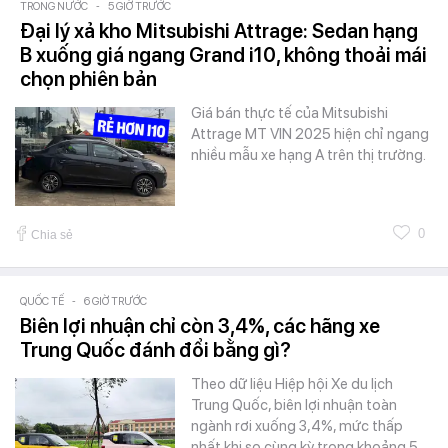
TRONG NƯỚC
-
5 GIỜ TRƯỚC
Đại lý xả kho Mitsubishi Attrage: Sedan hạng
B xuống giá ngang Grand i10, không thoải mái
chọn phiên bản
Giá bán thực tế của Mitsubishi
Attrage MT VIN 2025 hiện chỉ ngang
nhiều mẫu xe hạng A trên thị trường.
0
Chia sẻ
QUỐC TẾ
-
6 GIỜ TRƯỚC
Biên lợi nhuận chỉ còn 3,4%, các hãng xe
Trung Quốc đánh đổi bằng gì?
Theo dữ liệu Hiệp hội Xe du lịch
Trung Quốc, biên lợi nhuận toàn
ngành rơi xuống 3,4%, mức thấp
nhất khi so cùng kỳ trong khoảng 5…