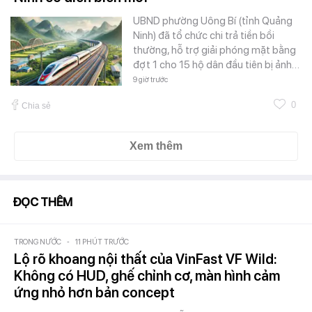
UBND phường Uông Bí (tỉnh Quảng
Ninh) đã tổ chức chi trả tiền bồi
thường, hỗ trợ giải phóng mặt bằng
đợt 1 cho 15 hộ dân đầu tiên bị ảnh…
9 giờ trước
0
Chia sẻ
Xem thêm
ĐỌC THÊM
TRONG NƯỚC
-
11 PHÚT TRƯỚC
Lộ rõ khoang nội thất của VinFast VF Wild:
Không có HUD, ghế chỉnh cơ, màn hình cảm
ứng nhỏ hơn bản concept