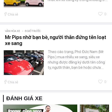
0
Chia sẻ
VĂN HÓA XE
-
6 GIỜ TRƯỚC
Mr Pips nhờ bạn bè, người thân đứng tên loạt
xe sang
Theo cáo trạng, Phó Đức Nam (Mr
Pips ) mua nhiều xe sang, siêu xe
nhưng được đăng ký dưới tên công
ty, người thân, bạn bè hoặc chưa…
0
Chia sẻ
ĐÁNH GIÁ XE