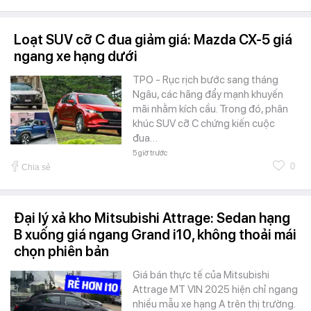
Loạt SUV cỡ C đua giảm giá: Mazda CX-5 giá
ngang xe hạng dưới
TPO - Rục rịch bước sang tháng
Ngâu, các hãng đẩy mạnh khuyến
mãi nhằm kích cầu. Trong đó, phân
khúc SUV cỡ C chứng kiến cuộc
đua…
5 giờ trước
0
Chia sẻ
Đại lý xả kho Mitsubishi Attrage: Sedan hạng
B xuống giá ngang Grand i10, không thoải mái
chọn phiên bản
Giá bán thực tế của Mitsubishi
Attrage MT VIN 2025 hiện chỉ ngang
nhiều mẫu xe hạng A trên thị trường.