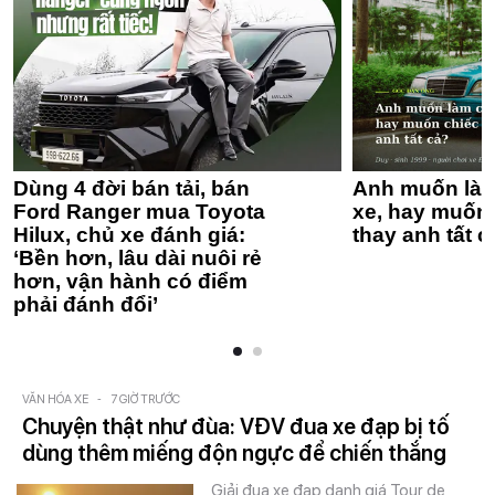
Dùng 4 đời bán tải, bán
Anh muốn làm
Ford Ranger mua Toyota
xe, hay muốn 
Hilux, chủ xe đánh giá:
thay anh tất c
‘Bền hơn, lâu dài nuôi rẻ
hơn, vận hành có điểm
phải đánh đổi’
VĂN HÓA XE
-
7 GIỜ TRƯỚC
Chuyện thật như đùa: VĐV đua xe đạp bị tố
dùng thêm miếng độn ngực để chiến thắng
Giải đua xe đạp danh giá Tour de