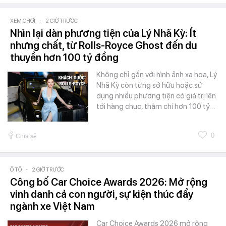
XEM CHƠI
-
2 GIỜ TRƯỚC
Nhìn lại dàn phương tiện của Lý Nhã Kỳ: Ít
nhưng chất, từ Rolls-Royce Ghost đến du
thuyền hơn 100 tỷ đồng
Không chỉ gắn với hình ảnh xa hoa, Lý
Nhã Kỳ còn từng sở hữu hoặc sử
dụng nhiều phương tiện có giá trị lên
tới hàng chục, thậm chí hơn 100 tỷ…
0
Chia sẻ
Ô TÔ
-
2 GIỜ TRƯỚC
Công bố Car Choice Awards 2026: Mở rộng
vinh danh cả con người, sự kiện thúc đẩy
ngành xe Việt Nam
Car Choice Awards 2026 mở rộng