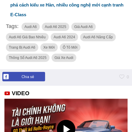
phá cách kiểu xe Hàn, nhiều công nghệ mới cạnh tranh
E-Class
Tags:
Audi A6
Audi A6 2025
Giá Audi A6
Audi A6 Giá Bao Nhiêu
Audi A6 2024
Audi A6 Nâng Cấp
Trang Bị Audi A6
Xe Mới
Ô Tô Mới
Thông Số Audi A6 2025
Giá Xe Audi
Chia sẻ
0
VIDEO