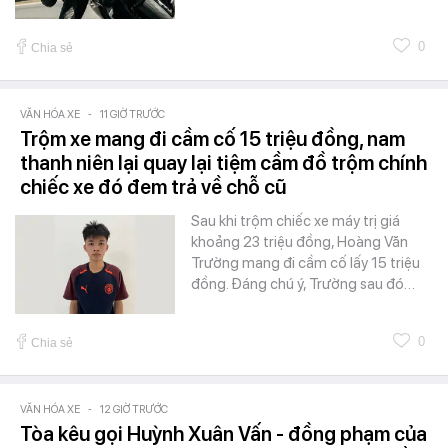
0
Chia sẻ
VĂN HÓA XE
-
11 GIỜ TRƯỚC
Trộm xe mang đi cầm cố 15 triệu đồng, nam
thanh niên lại quay lại tiệm cầm đồ trộm chính
chiếc xe đó đem trả về chỗ cũ
Sau khi trộm chiếc xe máy trị giá
khoảng 23 triệu đồng, Hoàng Văn
Trường mang đi cầm cố lấy 15 triệu
đồng. Đáng chú ý, Trường sau đó…
0
Chia sẻ
VĂN HÓA XE
-
12 GIỜ TRƯỚC
Tòa kêu gọi Huỳnh Xuân Vấn - đồng phạm của