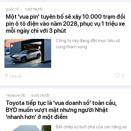
QUỐC TẾ
-
7 GIỜ TRƯỚC
Một 'vua pin' tuyên bố sẽ xây 10.000 trạm đổi
pin ô tô điện vào năm 2028, phục vụ 1 triệu xe
mỗi ngày chỉ với 3 phút
Công ty này đang đặt mục tiêu vô
cùng tham vọng.
0
Chia sẻ
TRONG NƯỚC
-
8 GIỜ TRƯỚC
Toyota tiếp tục là 'vua doanh số' toàn cầu,
BYD muốn vượt mặt nhưng người Nhật
'nhanh hơn' ở một điểm
Bất chấp sự bứt phá của các hãng xe