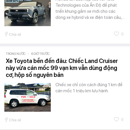
Technologies của Ấn Độ để phát
triển khung gầm xe mới cho các
dòng xe hybrid và xe điện toàn cầu,…
0
Chia sẻ
TRONG NƯỚC
-
6 GIỜ TRƯỚC
Xe Toyota bền đến đâu: Chiếc Land Cruiser
này vừa cán mốc 99 vạn km vẫn dùng động
cơ, hộp số nguyên bản
Chiếc xe chỉ còn cách đúng 1 km để
cán mốc 1 triệu km lưu hành.
0
Chia sẻ