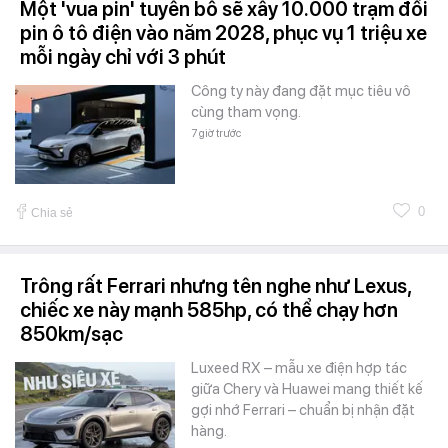
Một 'vua pin' tuyên bố sẽ xây 10.000 trạm đổi
pin ô tô điện vào năm 2028, phục vụ 1 triệu xe
mỗi ngày chỉ với 3 phút
Công ty này đang đặt mục tiêu vô
cùng tham vọng.
7 giờ trước
0
Chia sẻ
Trông rất Ferrari nhưng tên nghe như Lexus,
chiếc xe này mạnh 585hp, có thể chạy hơn
850km/sạc
Luxeed RX – mẫu xe điện hợp tác
giữa Chery và Huawei mang thiết kế
gợi nhớ Ferrari – chuẩn bị nhận đặt
hàng.