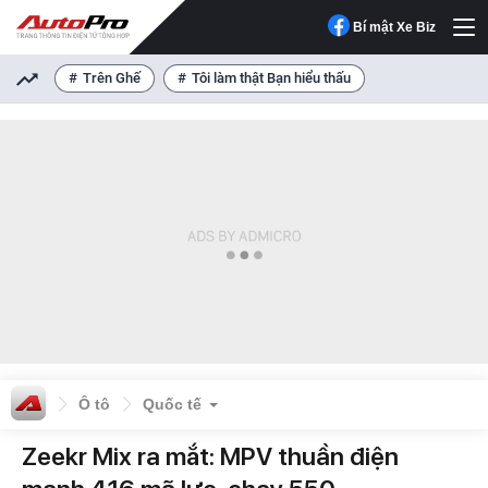
Bí mật Xe Biz
Trên Ghế
Tôi làm thật Bạn hiểu thấu
Ô tô
Quốc tế
Zeekr Mix ra mắt: MPV thuần điện