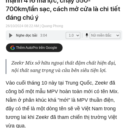
mạnh 416 mã lực, chạy 550-
700km/lần sạc, cách mở cửa là chi tiết
đáng chú ý
26/10/2024 08:22 AM
| Quang Phong
Nghe đọc bài
3:04
Thêm AutoPro trên Google
Zeekr Mix sở hữu ngoại thất đậm chất hiện đại,
nội thất sang trọng và cửa bên siêu tiện lợi.
Vào cuối tháng 10 này tại Trung Quốc, Zeekr đã
công bố một mẫu MPV hoàn toàn mới có tên Mix.
Nằm ở phân khúc khá "mới" là MPV thuần điện,
đây có thể là một dòng tên sẽ về Việt Nam trong
tương lai khi Zeekr đã tham chiến thị trường Việt
vừa qua.