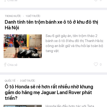
Chia sẻ
TRONG NƯỚC
-
1 GIỜ TRƯỚC
Danh tính tên trộm bánh xe ô tô ở khu đô thị
Hà Nội
Sau 6 giờ gây án, tên trộm tháo 2
bánh xe ô tô ở khu đô thị Thanh Hà bị
công an bắt giữ và thu hồi lại toàn bộ
tang vật.
0
Chia sẻ
QUỐC TẾ
-
3 GIỜ TRƯỚC
Ô tô Honda sẽ rẻ hơn rất nhiều nhờ khung
gầm do hãng mẹ Jaguar Land Rover phát
triển?
Honda lần đầu hợp tác với Tata