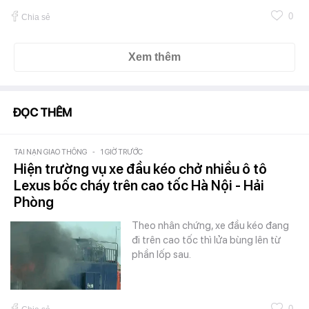
0
Chia sẻ
Xem thêm
ĐỌC THÊM
TAI NẠN GIAO THÔNG
-
1 GIỜ TRƯỚC
Hiện trường vụ xe đầu kéo chở nhiều ô tô
Lexus bốc cháy trên cao tốc Hà Nội - Hải
Phòng
Theo nhân chứng, xe đầu kéo đang
đi trên cao tốc thì lửa bùng lên từ
phần lốp sau.
0