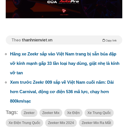
Theo
thanhnienviet.vn
Copy link
Hãng xe Zeekr sắp vào Việt Nam trang bị sẵn búa đập
vỡ kính mạnh gấp 33 lần loại hay dùng, giật nhẹ là kính
vỡ tan
Xem trước Zeekr 009 sắp về Việt Nam cuối năm: Dài
hơn Carnival, động cơ điện 536 mã lực, chạy hơn
800km/sạc
Tags:
Zeeker
Zeeker Mix
Xe Điện
Xe Trung Quốc
Xe Điện Trung Quốc
Zeeker Mix 2024
Zeeker Mix Ra Mắt