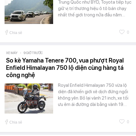
Trung Quốc như BYD, Toyota tiếp tục
giữ vị trí thương hiệu ô tô bán chạy
nhất thế giới trong nửa đầu năm…
0
Chia sẻ
XE MÁY
-
9 GIỜ TRƯỚC
So kè Yamaha Tenere 700, vua phượt Royal
Enfield Himalayan 750 lộ diện cùng hàng tá
công nghệ
Royal Enfield Himalayan 750 vừa lộ
diện đã khiến giới xê dịch đứng ngồi
không yên. Bỏ lại vành 21 inch, xe tối
ưu êm ái đường dài bằng vành 19…
0
Chia sẻ