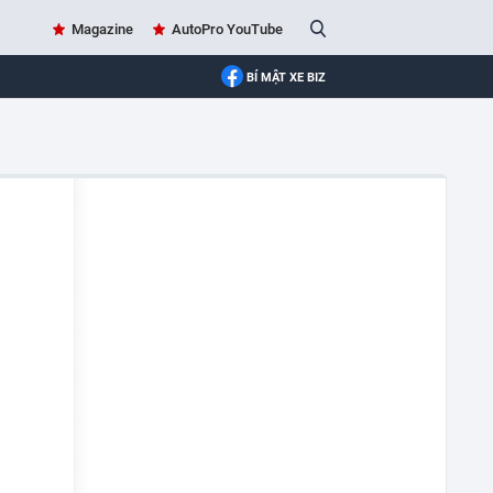
Magazine
AutoPro YouTube
BÍ MẬT XE BIZ