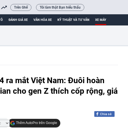
Trên Ghế
Tôi làm thật Bạn hiểu thấu
TÔ
ĐÁNH GIÁ XE
VĂN HÓA XE
KỸ THUẬT VÀ TƯ VẤN
XE MÁY
 ra mắt Việt Nam: Đuôi hoàn
an cho gen Z thích cốp rộng, giá
Chia sẻ
Thêm AutoPro trên Google