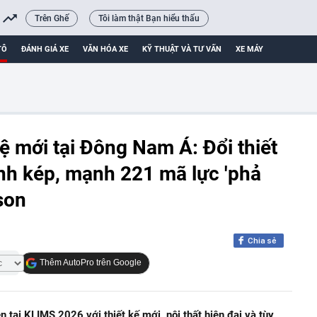
Trên Ghế
Tôi làm thật Bạn hiểu thấu
TÔ
ĐÁNH GIÁ XE
VĂN HÓA XE
KỸ THUẬT VÀ TƯ VẤN
XE MÁY
 mới tại Đông Nam Á: Đổi thiết
nh kép, mạnh 221 mã lực 'phả
son
Chia sẻ
Thêm AutoPro trên Google
 tại KLIMS 2026 với thiết kế mới, nội thất hiện đại và tùy