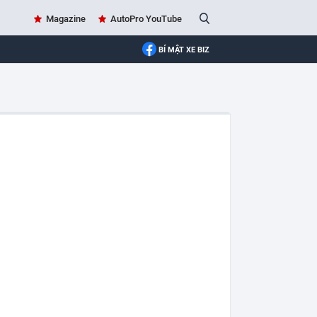
Magazine
AutoPro YouTube
BÍ MẬT XE BIZ