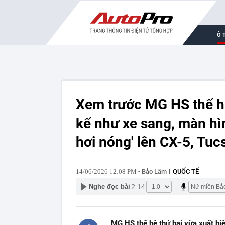
Ô 
Xem trước MG HS thế hệ
kế như xe sang, màn hì
hơi nóng' lên CX-5, Tuc
14/06/2026 12:08 PM
- Bảo Lâm
QUỐC TẾ
2:14
Nghe đọc bài
MG HS thế hệ thứ hai vừa xuất hiện