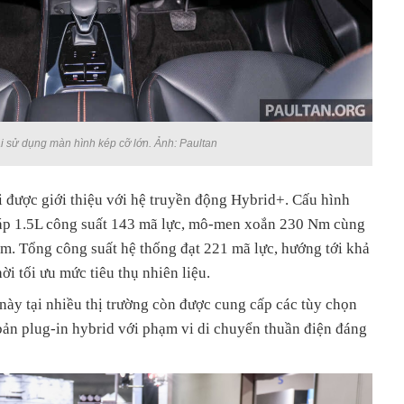
i sử dụng màn hình kép cỡ lớn. Ảnh: Paultan
 được giới thiệu với hệ truyền động Hybrid+. Cấu hình
 áp 1.5L công suất 143 mã lực, mô-men xoắn 230 Nm cùng
m. Tổng công suất hệ thống đạt 221 mã lực, hướng tới khả
 tối ưu mức tiêu thụ nhiên liệu.
ày tại nhiều thị trường còn được cung cấp các tùy chọn
bản plug-in hybrid với phạm vi di chuyển thuần điện đáng