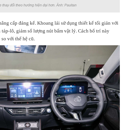
e thay đổi theo hướng hiện đại hơn. Ảnh: Paultan
âng cấp đáng kể. Khoang lái sử dụng thiết kế tối giản với
 táp-lô, giảm số lượng nút bấm vật lý. Cách bố trí này
so với thế hệ cũ.