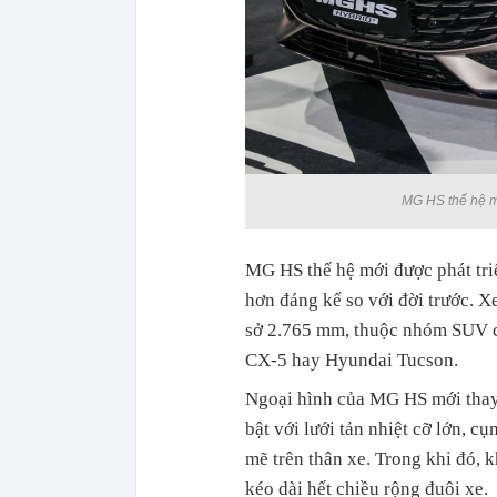
MG HS thế hệ mớ
MG HS thế hệ mới được phát triể
hơn đáng kể so với đời trước. X
sở 2.765 mm, thuộc nhóm SUV c
CX-5 hay Hyundai Tucson.
Ngoại hình của MG HS mới thay 
bật với lưới tản nhiệt cỡ lớn,
mẽ trên thân xe. Trong khi đó, 
kéo dài hết chiều rộng đuôi xe.