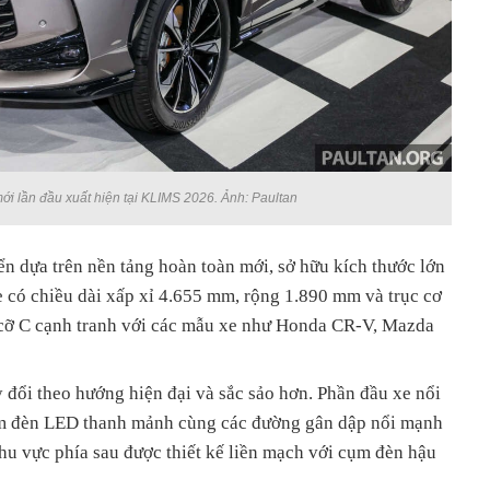
i lần đầu xuất hiện tại KLIMS 2026. Ảnh: Paultan
n dựa trên nền tảng hoàn toàn mới, sở hữu kích thước lớn
e có chiều dài xấp xỉ 4.655 mm, rộng 1.890 mm và trục cơ
ỡ C cạnh tranh với các mẫu xe như Honda CR-V, Mazda
đổi theo hướng hiện đại và sắc sảo hơn. Phần đầu xe nổi
 cụm đèn LED thanh mảnh cùng các đường gân dập nổi mạnh
khu vực phía sau được thiết kế liền mạch với cụm đèn hậu