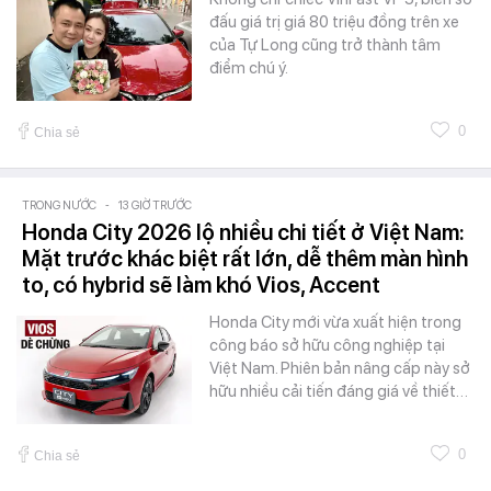
đấu giá trị giá 80 triệu đồng trên xe
của Tự Long cũng trở thành tâm
điểm chú ý.
0
Chia sẻ
TRONG NƯỚC
-
13 GIỜ TRƯỚC
Honda City 2026 lộ nhiều chi tiết ở Việt Nam:
Mặt trước khác biệt rất lớn, dễ thêm màn hình
to, có hybrid sẽ làm khó Vios, Accent
Honda City mới vừa xuất hiện trong
công báo sở hữu công nghiệp tại
Việt Nam. Phiên bản nâng cấp này sở
hữu nhiều cải tiến đáng giá về thiết…
0
Chia sẻ