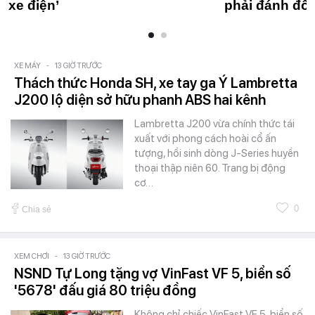
xe điện’
phải đánh đổi
XE MÁY
-
13 GIỜ TRƯỚC
Thách thức Honda SH, xe tay ga Ý Lambretta
J200 lộ diện sở hữu phanh ABS hai kênh
Lambretta J200 vừa chính thức tái
xuất với phong cách hoài cổ ấn
tượng, hồi sinh dòng J-Series huyền
thoại thập niên 60. Trang bị động
cơ…
0
Chia sẻ
XEM CHƠI
-
13 GIỜ TRƯỚC
NSND Tự Long tặng vợ VinFast VF 5, biển số
'5678' đấu giá 80 triệu đồng
Không chỉ chiếc VinFast VF 5, biển số