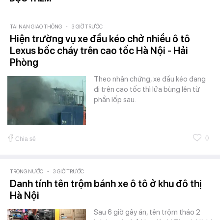
TAI NẠN GIAO THÔNG
-
3 GIỜ TRƯỚC
Hiện trường vụ xe đầu kéo chở nhiều ô tô
Lexus bốc cháy trên cao tốc Hà Nội - Hải
Phòng
Theo nhân chứng, xe đầu kéo đang
đi trên cao tốc thì lửa bùng lên từ
phần lốp sau.
0
Chia sẻ
TRONG NƯỚC
-
3 GIỜ TRƯỚC
Danh tính tên trộm bánh xe ô tô ở khu đô thị
Hà Nội
Sau 6 giờ gây án, tên trộm tháo 2