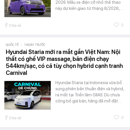
2026. Mẫu xe điện cỡ nhỏ thể thao
này dự kiến giao từ tháng 8/2026,…
0
Chia sẻ
QUỐC TẾ
-
1 NGÀY TRƯỚC
Hyundai Staria mới ra mắt gần Việt Nam: Nội
thất có ghế VIP massage, bản điện chạy
544km/sạc, có cả tùy chọn hybrid cạnh tranh
Carnival
Hyundai Staria tại Indonesia vừa bổ
sung phiên bản thuần điện và hybrid,
ra mắt tại Triển lãm GIIAS. Dù chưa
công bố giá bán, hãng đã mở đặt…
0
Chia sẻ