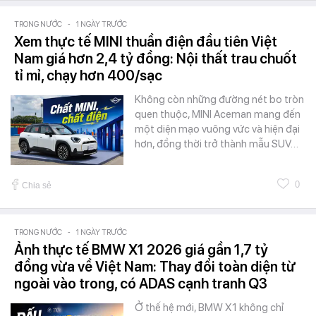
TRONG NƯỚC
-
1 NGÀY TRƯỚC
Xem thực tế MINI thuần điện đầu tiên Việt
Nam giá hơn 2,4 tỷ đồng: Nội thất trau chuốt
tỉ mỉ, chạy hơn 400/sạc
Không còn những đường nét bo tròn
quen thuộc, MINI Aceman mang đến
một diện mạo vuông vức và hiện đại
hơn, đồng thời trở thành mẫu SUV…
0
Chia sẻ
TRONG NƯỚC
-
1 NGÀY TRƯỚC
Ảnh thực tế BMW X1 2026 giá gần 1,7 tỷ
đồng vừa về Việt Nam: Thay đổi toàn diện từ
ngoài vào trong, có ADAS cạnh tranh Q3
Ở thế hệ mới, BMW X1 không chỉ