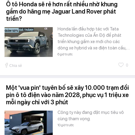
Ô tô Honda sẽ rẻ hơn rất nhiều nhờ khung
gầm do hãng mẹ Jaguar Land Rover phát
triển?
Honda lần đầu hợp tác với Tata
Technologies của Ấn Độ để phát
triển khung gầm xe mới cho các
dòng xe hybrid và xe điện toàn cầu,…
6 giờ trước
0
Chia sẻ
Một 'vua pin' tuyên bố sẽ xây 10.000 trạm đổi
pin ô tô điện vào năm 2028, phục vụ 1 triệu xe
mỗi ngày chỉ với 3 phút
Công ty này đang đặt mục tiêu vô
cùng tham vọng.
10 giờ trước