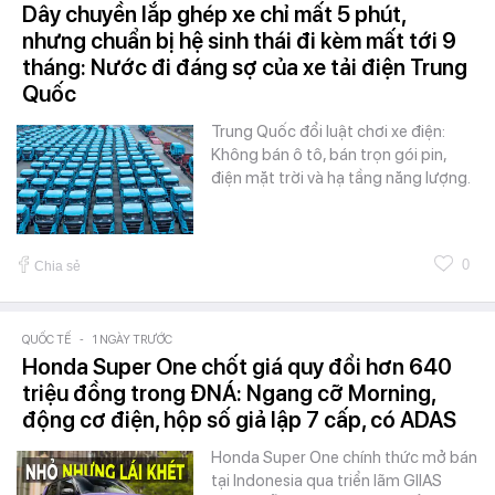
Dây chuyền lắp ghép xe chỉ mất 5 phút,
nhưng chuẩn bị hệ sinh thái đi kèm mất tới 9
tháng: Nước đi đáng sợ của xe tải điện Trung
Quốc
Trung Quốc đổi luật chơi xe điện:
Không bán ô tô, bán trọn gói pin,
điện mặt trời và hạ tầng năng lượng.
0
Chia sẻ
QUỐC TẾ
-
1 NGÀY TRƯỚC
Honda Super One chốt giá quy đổi hơn 640
triệu đồng trong ĐNÁ: Ngang cỡ Morning,
động cơ điện, hộp số giả lập 7 cấp, có ADAS
Honda Super One chính thức mở bán
tại Indonesia qua triển lãm GIIAS