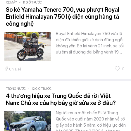
XE MÁY
-
11 GIỜ TRƯỚC
So kè Yamaha Tenere 700, vua phượt Royal
Enfield Himalayan 750 lộ diện cùng hàng tá
công nghệ
Royal Enfield Himalayan 750 vừa lộ
diện đã khiến giới xê dịch đứng ngồi
không yên. Bỏ lại vành 21 inch, xe tối
ưu êm ái đường dài bằng vành 19…
0
Chia sẻ
TRONG NƯỚC
-
12 GIỜ TRƯỚC
4 thương hiệu xe Trung Quốc đã rời Việt
Nam: Chủ xe của họ bây giờ sửa xe ở đâu?
Người mua một chiếc SUV Trung
Quốc vào cuối năm 2020 nhận về tờ
giấy bảo hành 5 năm, có hiệu lực đến