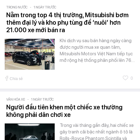
TRONG NƯỚC
-
1 NGÀY TRƯỚC
Nằm trong top 4 thị trường, Mitsubishi bơm
thêm đại lý và kho phụ tùng để ‘nuôi’ hơn
21.000 xe mới bán ra
Khi dịch vụ sau bán hàng ngày càng
được người mua xe quan tâm,
Mitsubishi Motors Việt Nam tiếp tục
mở rộng hệ thống phân phối lên 76…
0
Chia sẻ
VĂN HÓA XE
-
1 NGÀY TRƯỚC
Người đầu tiên khen một chiếc xe thường
không phải dân chơi xe
Trong vài tháng gần đây, hai chiếc xe
gây tranh cãi bậc nhất ngành ô tô là
Rolls-Royce Phantom Scintilla và