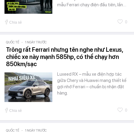
mẫu Ferrari chạy điện đầu tiên, lần…
0
Chia sẻ
QUỐC TẾ
-
1 NGÀY TRƯỚC
Trông rất Ferrari nhưng tên nghe như Lexus,
chiếc xe này mạnh 585hp, có thể chạy hơn
850km/sạc
Luxeed RX – mẫu xe điện hợp tác
giữa Chery và Huawei mang thiết kế
gợi nhớ Ferrari – chuẩn bị nhận đặt
hàng.
0
Chia sẻ
QUỐC TẾ
-
1 NGÀY TRƯỚC