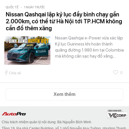
QUỐC TẾ
-
1 NGÀY TRƯỚC
Nissan Qashqai lập kỷ lục đầy bình chạy gần
2.000km, có thể từ Hà Nội tới TP.HCM không
cần đổ thêm xăng
Nissan Qashqai e-Power vừa xác lập
Kỷ lục Guinness khi hoàn thành
quãng đường 1.980 km tại Colombia
mà không cần sạc hay đổ xăng,…
0
Chia sẻ
Xem thêm
Chịu trách nhiệm quản lý nội dung: Bà Nguyễn Bích Minh
Tầng 19, tòa nhà Center Building, số 1 phố Nguyễn Huy Tưởng, phường Thanh