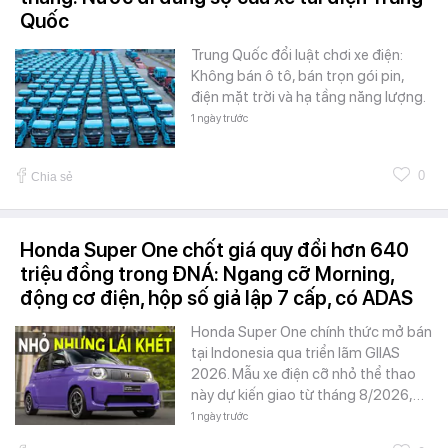
Quốc
Trung Quốc đổi luật chơi xe điện:
Không bán ô tô, bán trọn gói pin,
điện mặt trời và hạ tầng năng lượng.
1 ngày trước
0
Chia sẻ
Honda Super One chốt giá quy đổi hơn 640
triệu đồng trong ĐNÁ: Ngang cỡ Morning,
động cơ điện, hộp số giả lập 7 cấp, có ADAS
Honda Super One chính thức mở bán
tại Indonesia qua triển lãm GIIAS
2026. Mẫu xe điện cỡ nhỏ thể thao
này dự kiến giao từ tháng 8/2026,…
1 ngày trước