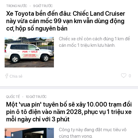
TRONG NƯỚC
-
9 GIỜ TRƯỚC
Xe Toyota bền đến đâu: Chiếc Land Cruiser
này vừa cán mốc 99 vạn km vẫn dùng động
cơ, hộp số nguyên bản
Chiếc xe chỉ còn cách đúng 1 km để
cán mốc 1 triệu km lưu hành.
0
Chia sẻ
QUỐC TẾ
-
10 GIỜ TRƯỚC
Một 'vua pin' tuyên bố sẽ xây 10.000 trạm đổi
pin ô tô điện vào năm 2028, phục vụ 1 triệu xe
mỗi ngày chỉ với 3 phút
Công ty này đang đặt mục tiêu vô
cùng tham vọng.