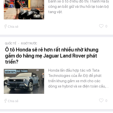
bánh xe ô tô ở khu đô thị Thanh Hà bị
công an bắt giữ và thu hồi lại toàn bộ
tang vật.
0
Chia sẻ
QUỐC TẾ
-
6 GIỜ TRƯỚC
Ô tô Honda sẽ rẻ hơn rất nhiều nhờ khung
gầm do hãng mẹ Jaguar Land Rover phát
triển?
Honda lần đầu hợp tác với Tata
Technologies của Ấn Độ để phát
triển khung gầm xe mới cho các
dòng xe hybrid và xe điện toàn cầu,…
0
Chia sẻ