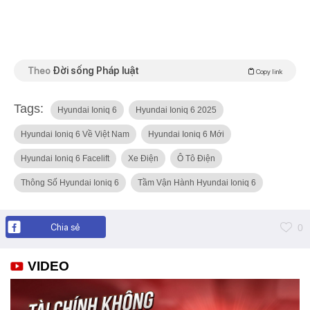
Theo
Đời sống Pháp luật
Copy link
Tags:
Hyundai Ioniq 6
Hyundai Ioniq 6 2025
Hyundai Ioniq 6 Về Việt Nam
Hyundai Ioniq 6 Mới
Hyundai Ioniq 6 Facelift
Xe Điện
Ô Tô Điện
Thông Số Hyundai Ioniq 6
Tầm Vận Hành Hyundai Ioniq 6
Chia sẻ
0
VIDEO