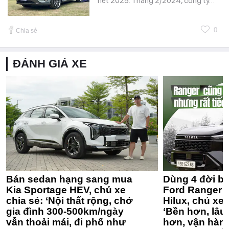
hết 2025. Tháng 2/2024, công ty…
0
Chia sẻ
ĐÁNH GIÁ XE
Bán sedan hạng sang mua
Dùng 4 đời bá
Kia Sportage HEV, chủ xe
Ford Ranger 
chia sẻ: ‘Nội thất rộng, chở
Hilux, chủ xe 
gia đình 300-500km/ngày
‘Bền hơn, lâu 
vẫn thoải mái, đi phố như
hơn, vận hàn