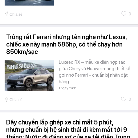
0
Chia sẻ
Trông rất Ferrari nhưng tên nghe như Lexus,
chiếc xe này mạnh 585hp, có thể chạy hơn
850km/sạc
Luxeed RX – mẫu xe điện hợp tác
giữa Chery và Huawei mang thiết kế
gợi nhớ Ferrari – chuẩn bị nhận đặt
hàng.
1 ngày trước
0
Chia sẻ
Dây chuyền lắp ghép xe chỉ mất 5 phút,
nhưng chuẩn bị hệ sinh thái đi kèm mất tới 9
tháng: Nước đi đáng sợ của xe tải điện Trung