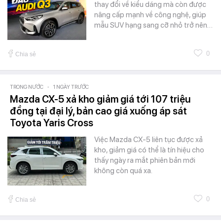
thay đổi về kiểu dáng mà còn được
nâng cấp mạnh về công nghệ, giúp
mẫu SUV hạng sang cỡ nhỏ trở nên…
0
Chia sẻ
TRONG NƯỚC
-
1 NGÀY TRƯỚC
Mazda CX-5 xả kho giảm giá tới 107 triệu
đồng tại đại lý, bản cao giá xuống áp sát
Toyota Yaris Cross
Việc Mazda CX-5 liên tục được xả
kho, giảm giá có thể là tín hiệu cho
thấy ngày ra mắt phiên bản mới
không còn quá xa.
0
Chia sẻ