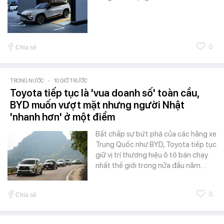
0
Chia sẻ
TRONG NƯỚC
-
10 GIỜ TRƯỚC
Toyota tiếp tục là 'vua doanh số' toàn cầu,
BYD muốn vượt mặt nhưng người Nhật
'nhanh hơn' ở một điểm
Bất chấp sự bứt phá của các hãng xe
Trung Quốc như BYD, Toyota tiếp tục
giữ vị trí thương hiệu ô tô bán chạy
nhất thế giới trong nửa đầu năm…
0
Chia sẻ