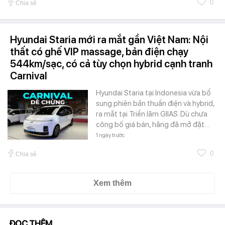
0
Chia sẻ
Hyundai Staria mới ra mắt gần Việt Nam: Nội
thất có ghế VIP massage, bản điện chạy
544km/sạc, có cả tùy chọn hybrid cạnh tranh
Carnival
Hyundai Staria tại Indonesia vừa bổ
sung phiên bản thuần điện và hybrid,
ra mắt tại Triển lãm GIIAS. Dù chưa
công bố giá bán, hãng đã mở đặt…
1 ngày trước
0
Chia sẻ
Xem thêm
ĐỌC THÊM