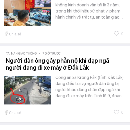
không kinh doanh vận tải là 3 năm,
trong khi thời hiệu xử phạt vi phạm
hành chính về trật tự, an toàn giao…
0
Chia sẻ
TAI NẠN GIAO THÔNG
-
7 GIỜ TRƯỚC
Người đàn ông gây phẫn nộ khi đạp ngã
người đang đi xe máy ở Đắk Lắk
Công an xã Krông Pắk (tỉnh Đắk Lắk)
đang điều tra vụ người đàn ông bị
người khác dùng chân đạp ngã khi
đang đi xe máy trên Tỉnh lộ 9, đoạn…
0
Chia sẻ