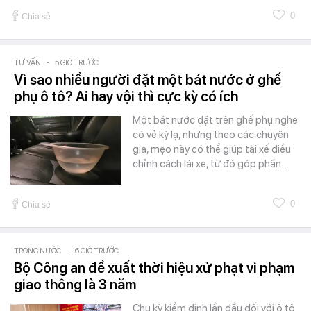
0
Chia sẻ
TƯ VẤN
-
5 GIỜ TRƯỚC
Vì sao nhiều người đặt một bát nước ở ghế
phụ ô tô? Ai hay vội thì cực kỳ có ích
Một bát nước đặt trên ghế phụ nghe
có vẻ kỳ lạ, nhưng theo các chuyên
gia, mẹo này có thể giúp tài xế điều
chỉnh cách lái xe, từ đó góp phần…
0
Chia sẻ
TRONG NƯỚC
-
6 GIỜ TRƯỚC
Bộ Công an đề xuất thời hiệu xử phạt vi phạm
giao thông là 3 năm
Chu kỳ kiểm định lần đầu đối với ô tô