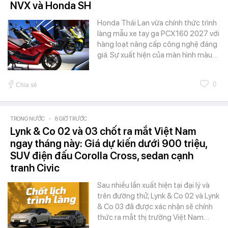
NVX và Honda SH
Honda Thái Lan vừa chính thức trình
làng mẫu xe tay ga PCX160 2027 với
hàng loạt nâng cấp công nghệ đáng
giá. Sự xuất hiện của màn hình màu…
0
Chia sẻ
TRONG NƯỚC
-
8 GIỜ TRƯỚC
Lynk & Co 02 và 03 chốt ra mắt Việt Nam
ngay tháng này: Giá dự kiến dưới 900 triệu,
SUV điện đấu Corolla Cross, sedan cạnh
tranh Civic
Sau nhiều lần xuất hiện tại đại lý và
trên đường thử, Lynk & Co 02 và Lynk
& Co 03 đã được xác nhận sẽ chính
thức ra mắt thị trường Việt Nam…