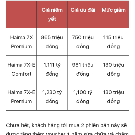
Giá niêm
Giá ưu đãi
Mức giảm
yết
Haima 7X
865 triệu
750 triệu
115 triệu
Premium
đồng
đồng
đồng
Haima 7X-E
1,111 tỷ
981 triệu
130 triệu
Comfort
đồng
đồng
đồng
Haima 7X-E
1,230 tỷ
1,100 tỷ
130 triệu
Premium
đồng
đồng
đồng
Chưa hết, khách hàng tới mua 2 phiên bản này sẽ
được tặng thêm voucher 1 năm sửa chữa và chăm