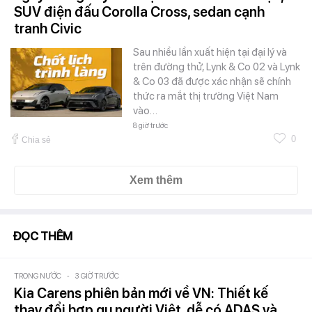
SUV điện đấu Corolla Cross, sedan cạnh
tranh Civic
Sau nhiều lần xuất hiện tại đại lý và
trên đường thử, Lynk & Co 02 và Lynk
& Co 03 đã được xác nhận sẽ chính
thức ra mắt thị trường Việt Nam
vào…
8 giờ trước
0
Chia sẻ
Xem thêm
ĐỌC THÊM
TRONG NƯỚC
-
3 GIỜ TRƯỚC
Kia Carens phiên bản mới về VN: Thiết kế
thay đổi hợp gu người Việt, dễ có ADAS và