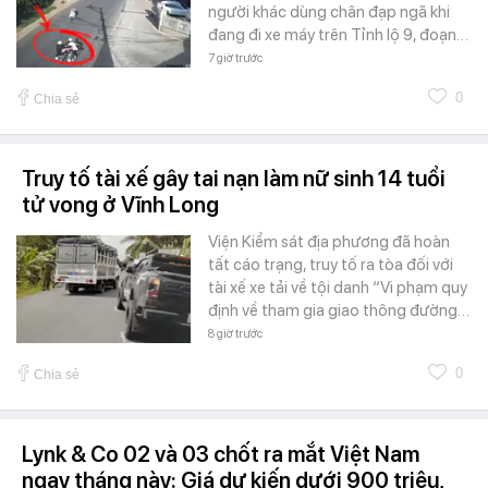
người khác dùng chân đạp ngã khi
đang đi xe máy trên Tỉnh lộ 9, đoạn…
7 giờ trước
0
Chia sẻ
Truy tố tài xế gây tai nạn làm nữ sinh 14 tuổi
tử vong ở Vĩnh Long
Viện Kiểm sát địa phương đã hoàn
tất cáo trạng, truy tố ra tòa đối với
tài xế xe tải về tội danh “Vi phạm quy
định về tham gia giao thông đường…
8 giờ trước
0
Chia sẻ
Lynk & Co 02 và 03 chốt ra mắt Việt Nam
ngay tháng này: Giá dự kiến dưới 900 triệu,