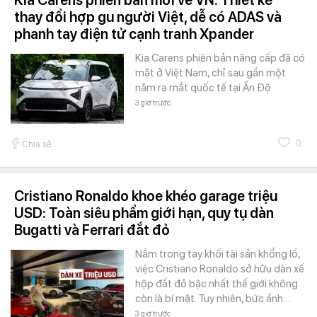
thay đổi hợp gu người Việt, dễ có ADAS và
phanh tay điện tử cạnh tranh Xpander
Kia Carens phiên bản nâng cấp đã có
mặt ở Việt Nam, chỉ sau gần một
năm ra mắt quốc tế tại Ấn Độ.
3 giờ trước
0
Chia sẻ
Cristiano Ronaldo khoe khéo garage triệu
USD: Toàn siêu phẩm giới hạn, quy tụ dàn
Bugatti và Ferrari đắt đỏ
Nắm trong tay khối tài sản khổng lồ,
việc Cristiano Ronaldo sở hữu dàn xế
hộp đắt đỏ bậc nhất thế giới không
còn là bí mật. Tuy nhiên, bức ảnh…
3 giờ trước