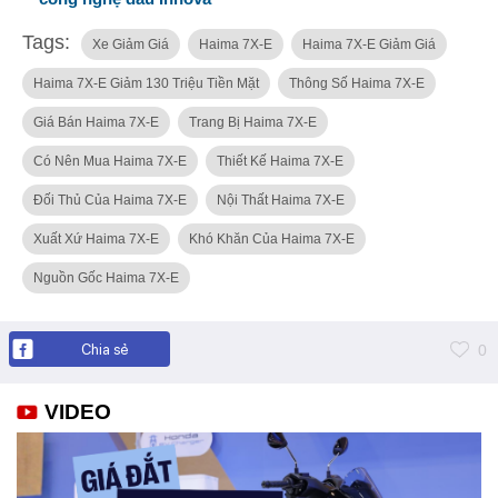
Tags:
Xe Giảm Giá
Haima 7X-E
Haima 7X-E Giảm Giá
Haima 7X-E Giảm 130 Triệu Tiền Mặt
Thông Số Haima 7X-E
Giá Bán Haima 7X-E
Trang Bị Haima 7X-E
Có Nên Mua Haima 7X-E
Thiết Kế Haima 7X-E
Đối Thủ Của Haima 7X-E
Nội Thất Haima 7X-E
Xuất Xứ Haima 7X-E
Khó Khăn Của Haima 7X-E
Nguồn Gốc Haima 7X-E
Chia sẻ
0
VIDEO