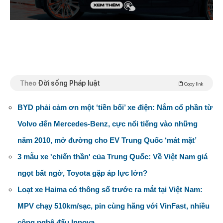
Theo
Đời sống Pháp luật
Copy link
BYD phải cảm ơn một ‘tiền bối’ xe điện: Nắm cổ phần từ
Volvo đến Mercedes-Benz, cực nổi tiếng vào những
năm 2010, mở đường cho EV Trung Quốc ‘mát mặt’
3 mẫu xe 'chiến thần' của Trung Quốc: Về Việt Nam giá
ngọt bất ngờ, Toyota gặp áp lực lớn?
Loạt xe Haima có thông số trước ra mắt tại Việt Nam:
MPV chạy 510km/sạc, pin cùng hãng với VinFast, nhiều
công nghệ đấu Innova