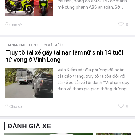
cải tiến, động cơ eSP+ 157cc mạnh
mẽ cùng phanh ABS an toàn. Sở…
0
Chia sẻ
TAI NẠN GIAO THÔNG
-
8 GIỜ TRƯỚC
Truy tố tài xế gây tai nạn làm nữ sinh 14 tuổi
tử vong ở Vĩnh Long
Viện Kiểm sát địa phương đã hoàn
tất cáo trạng, truy tố ra tòa đối với
tài xế xe tải về tội danh “Vi phạm quy
định về tham gia giao thông đường…
0
Chia sẻ
ĐÁNH GIÁ XE