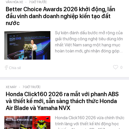
VĂN HÓA XE
-
7 GIỜ TRƯỚC
Better Choice Awards 2026 khởi động, lần
đầu vinh danh doanh nghiệp kiến tạo đất
nước
Sự kiện đánh dấu bước mở rộng của
giải thưởng công nghệ tiêu dùng lớn
nhất Việt Nam sang một hạng mục
hoàn toàn mới, ghi nhận đóng góp…
0
Chia sẻ
XE MÁY
-
7 GIỜ TRƯỚC
Honda Click160 2026 ra mắt với phanh ABS
và thiết kế mới, sẵn sàng thách thức Honda
Air Blade và Yamaha NVX
Honda Click160 2026 vừa chính thức
trình làng với thiết kế khí động học