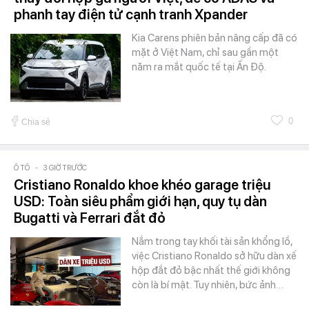
phanh tay điện tử cạnh tranh Xpander
Kia Carens phiên bản nâng cấp đã có
mặt ở Việt Nam, chỉ sau gần một
năm ra mắt quốc tế tại Ấn Độ.
0
Chia sẻ
Ô TÔ
-
3 GIỜ TRƯỚC
Cristiano Ronaldo khoe khéo garage triệu
USD: Toàn siêu phẩm giới hạn, quy tụ dàn
Bugatti và Ferrari đắt đỏ
Nắm trong tay khối tài sản khổng lồ,
việc Cristiano Ronaldo sở hữu dàn xế
hộp đắt đỏ bậc nhất thế giới không
còn là bí mật. Tuy nhiên, bức ảnh…