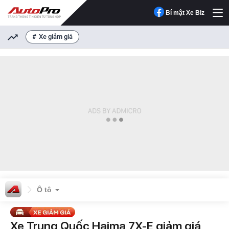
Bí mật Xe Biz
Xe giảm giá
Ô tô
Xe Trung Quốc Haima 7X-E giảm giá