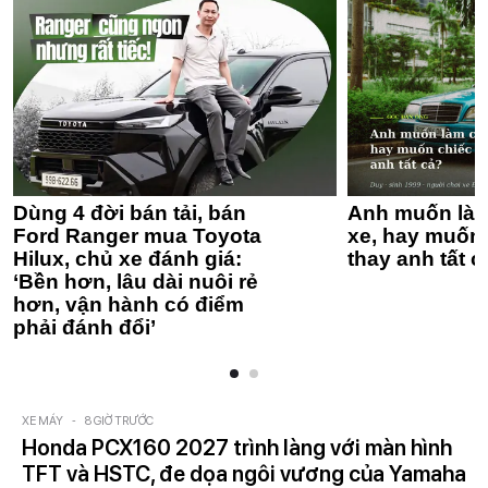
Dùng 4 đời bán tải, bán
Anh muốn làm
Ford Ranger mua Toyota
xe, hay muốn 
Hilux, chủ xe đánh giá:
thay anh tất c
‘Bền hơn, lâu dài nuôi rẻ
hơn, vận hành có điểm
phải đánh đổi’
XE MÁY
-
8 GIỜ TRƯỚC
Honda PCX160 2027 trình làng với màn hình
TFT và HSTC, đe dọa ngôi vương của Yamaha