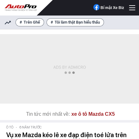
Bí mật Xe Biz
Trên Ghế
Tôi làm thật Bạn hiểu thấu
Tin tức mới nhất về:
xe ô tô Mazda CX5
Ô TÔ
-
6 NĂM TRƯỚC
Vụ xe Mazda kéo lê xe đạp điện toé lửa trên