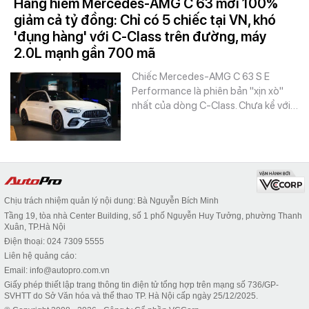
Hàng hiếm Mercedes-AMG C 63 mới 100%
giảm cả tỷ đồng: Chỉ có 5 chiếc tại VN, khó
'đụng hàng' với C-Class trên đường, máy
2.0L mạnh gần 700 mã
Chiếc Mercedes-AMG C 63 S E
Performance là phiên bản "xịn xò"
nhất của dòng C-Class. Chưa kể với…
Chịu trách nhiệm quản lý nội dung: Bà Nguyễn Bích Minh
Tầng 19, tòa nhà Center Building, số 1 phố Nguyễn Huy Tưởng, phường Thanh
Xuân, TP.Hà Nội
Điện thoại: 024 7309 5555
Liên hệ quảng cáo:
Email: info@autopro.com.vn
Giấy phép thiết lập trang thông tin điện tử tổng hợp trên mạng số 736/GP-
SVHTT do Sở Văn hóa và thể thao TP. Hà Nội cấp ngày 25/12/2025.