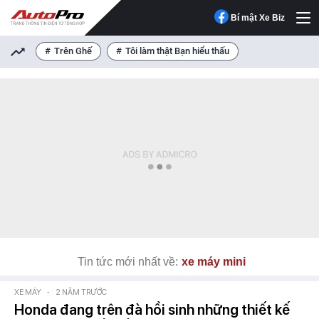
Bí mật Xe Biz
Trên Ghế
Tôi làm thật Bạn hiểu thấu
Tin tức mới nhất về:
xe máy mini
XE MÁY
-
2 NĂM TRƯỚC
Honda đang trên đà hồi sinh những thiết kế