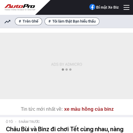
Bí mật Xe Biz
Trên Ghế
Tôi làm thật Bạn hiểu thấu
Tin tức mới nhất về:
xe màu hồng của binz
Ô TÔ
-
5 NĂM TRƯỚC
Châu Bùi và Binz đi chơi Tết cùng nhau, nàng