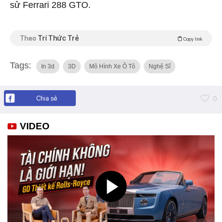
sử Ferrari 288 GTO.
Theo
Trí Thức Trẻ
Copy link
Tags:
In 3d
3D
Mô Hình Xe Ô Tô
Nghệ Sĩ
Chia sẻ
0
VIDEO