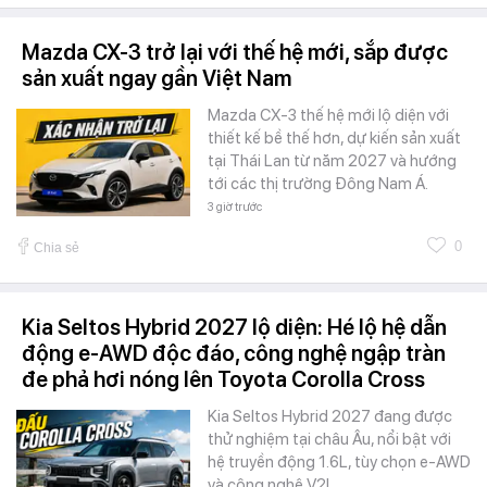
Mazda CX-3 trở lại với thế hệ mới, sắp được
sản xuất ngay gần Việt Nam
Mazda CX-3 thế hệ mới lộ diện với
thiết kế bề thế hơn, dự kiến sản xuất
tại Thái Lan từ năm 2027 và hướng
tới các thị trường Đông Nam Á.
3 giờ trước
0
Chia sẻ
Kia Seltos Hybrid 2027 lộ diện: Hé lộ hệ dẫn
động e-AWD độc đáo, công nghệ ngập tràn
đe phả hơi nóng lên Toyota Corolla Cross
Kia Seltos Hybrid 2027 đang được
thử nghiệm tại châu Âu, nổi bật với
hệ truyền động 1.6L, tùy chọn e-AWD
và công nghệ V2L.