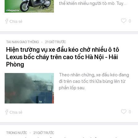
thể khiến nhiều người tò mò. Tuy…
0
Chia sẻ
TAI NẠN GIAO THÔNG
-
21 GIỜ TRƯỚC
Hiện trường vụ xe đầu kéo chở nhiều ô tô
Lexus bốc cháy trên cao tốc Hà Nội - Hải
Phòng
Theo nhân chứng, xe đầu kéo đang
đi trên cao tốc thì lửa bùng lên từ
phần lốp sau.
0
Chia sẻ
TRONG NƯỚC
-
21 GIỜ TRƯỚC