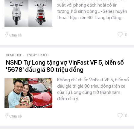
xuất với phong cách hoài cổ ấn
tượng, hồi sinh dòng J-Series huyền
thoại thập niên 60. Trang bị động…
0
Chia sẻ
XEM CHƠI
-
1 NGÀY TRƯỚC
NSND Tự Long tặng vợ VinFast VF 5, biển số
'5678' đấu giá 80 triệu đồng
Không chỉ chiếc VinFast VF 5, biển số
đấu giá trị giá 80 triệu đồng trên xe
của Tự Long cũng trở thành tâm
điểm chú ý.
0
Chia sẻ