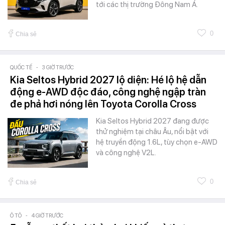
tới các thị trường Đông Nam Á.
0
Chia sẻ
QUỐC TẾ
-
3 GIỜ TRƯỚC
Kia Seltos Hybrid 2027 lộ diện: Hé lộ hệ dẫn
động e-AWD độc đáo, công nghệ ngập tràn
đe phả hơi nóng lên Toyota Corolla Cross
Kia Seltos Hybrid 2027 đang được
thử nghiệm tại châu Âu, nổi bật với
hệ truyền động 1.6L, tùy chọn e-AWD
và công nghệ V2L.
0
Chia sẻ
Ô TÔ
-
4 GIỜ TRƯỚC