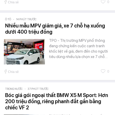
0
Chia sẻ
Ô TÔ
-
14 PHÚT TRƯỚC
Nhiều mẫu MPV giảm giá, xe 7 chỗ hạ xuống
dưới 400 triệu đồng
TPO - Thị trường MPV phổ thông
đang chứng kiến cuộc cạnh tranh
khốc liệt về giá, đem đến cho người
tiêu dùng nhiều lựa chọn xe 7 chỗ…
0
Chia sẻ
TRONG NƯỚC
-
37 PHÚT TRƯỚC
Bóc giá gói ngoại thất BMW X5 M Sport: Hơn
200 triệu đồng, riêng phanh đắt gần bằng
chiếc VF 2