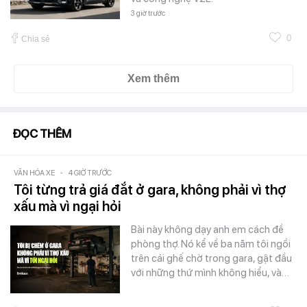
3 giờ trước
0
Chia sẻ
Xem thêm
ĐỌC THÊM
VĂN HÓA XE
-
4 GIỜ TRƯỚC
Tôi từng trả giá đắt ở gara, không phải vì thợ
xấu mà vì ngại hỏi
Bài này không dạy anh em cách đề
phòng thợ. Nó kể về ba năm tôi ngồi
trên cái ghế chờ trong gara, gật đầu
với những thứ mình không hiểu, và…