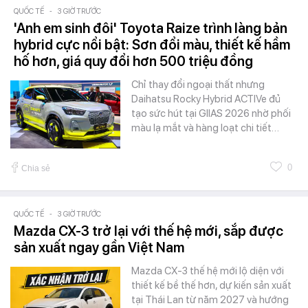
QUỐC TẾ
-
3 GIỜ TRƯỚC
'Anh em sinh đôi' Toyota Raize trình làng bản
hybrid cực nổi bật: Sơn đổi màu, thiết kế hầm
hố hơn, giá quy đổi hơn 500 triệu đồng
Chỉ thay đổi ngoại thất nhưng
Daihatsu Rocky Hybrid ACTIVe đủ
tạo sức hút tại GIIAS 2026 nhờ phối
màu lạ mắt và hàng loạt chi tiết…
0
Chia sẻ
QUỐC TẾ
-
3 GIỜ TRƯỚC
Mazda CX-3 trở lại với thế hệ mới, sắp được
sản xuất ngay gần Việt Nam
Mazda CX-3 thế hệ mới lộ diện với
thiết kế bề thế hơn, dự kiến sản xuất
tại Thái Lan từ năm 2027 và hướng