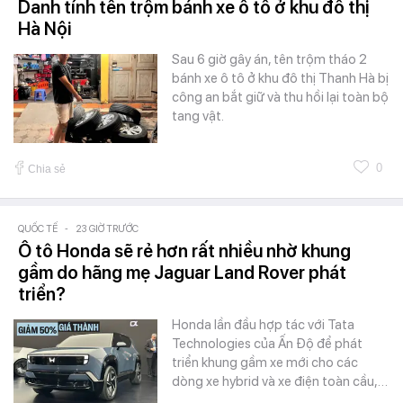
Danh tính tên trộm bánh xe ô tô ở khu đô thị
Hà Nội
Sau 6 giờ gây án, tên trộm tháo 2
bánh xe ô tô ở khu đô thị Thanh Hà bị
công an bắt giữ và thu hồi lại toàn bộ
tang vật.
0
Chia sẻ
QUỐC TẾ
-
23 GIỜ TRƯỚC
Ô tô Honda sẽ rẻ hơn rất nhiều nhờ khung
gầm do hãng mẹ Jaguar Land Rover phát
triển?
Honda lần đầu hợp tác với Tata
Technologies của Ấn Độ để phát
triển khung gầm xe mới cho các
dòng xe hybrid và xe điện toàn cầu,…