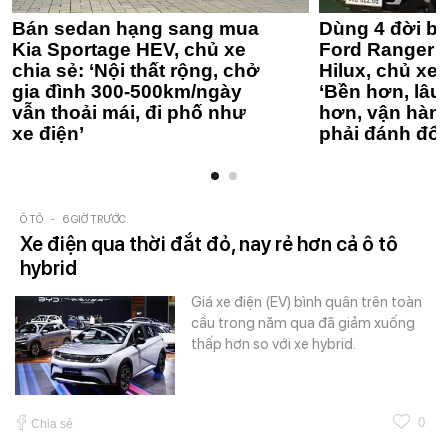
Bán sedan hạng sang mua
Dùng 4 đời bá
Kia Sportage HEV, chủ xe
Ford Ranger 
chia sẻ: ‘Nội thất rộng, chở
Hilux, chủ xe 
gia đình 300-500km/ngày
‘Bền hơn, lâu 
vẫn thoải mái, đi phố như
hơn, vận hàn
xe điện’
phải đánh đổi
Ô TÔ
-
6 GIỜ TRƯỚC
Xe điện qua thời đắt đỏ, nay rẻ hơn cả ô tô
hybrid
Giá xe điện (EV) bình quân trên toàn
cầu trong năm qua đã giảm xuống
thấp hơn so với xe hybrid.
0
Chia sẻ