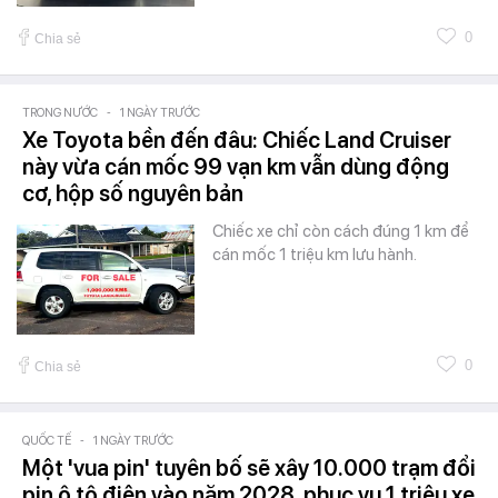
0
Chia sẻ
TRONG NƯỚC
-
1 NGÀY TRƯỚC
Xe Toyota bền đến đâu: Chiếc Land Cruiser
này vừa cán mốc 99 vạn km vẫn dùng động
cơ, hộp số nguyên bản
Chiếc xe chỉ còn cách đúng 1 km để
cán mốc 1 triệu km lưu hành.
0
Chia sẻ
QUỐC TẾ
-
1 NGÀY TRƯỚC
Một 'vua pin' tuyên bố sẽ xây 10.000 trạm đổi
pin ô tô điện vào năm 2028, phục vụ 1 triệu xe