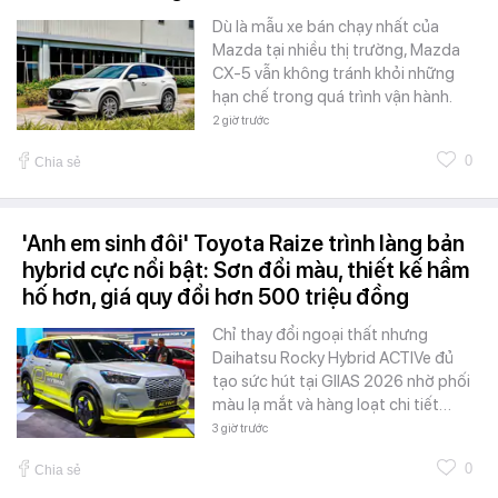
Dù là mẫu xe bán chạy nhất của
Mazda tại nhiều thị trường, Mazda
CX-5 vẫn không tránh khỏi những
hạn chế trong quá trình vận hành.
2 giờ trước
0
Chia sẻ
'Anh em sinh đôi' Toyota Raize trình làng bản
hybrid cực nổi bật: Sơn đổi màu, thiết kế hầm
hố hơn, giá quy đổi hơn 500 triệu đồng
Chỉ thay đổi ngoại thất nhưng
Daihatsu Rocky Hybrid ACTIVe đủ
tạo sức hút tại GIIAS 2026 nhờ phối
màu lạ mắt và hàng loạt chi tiết…
3 giờ trước
0
Chia sẻ