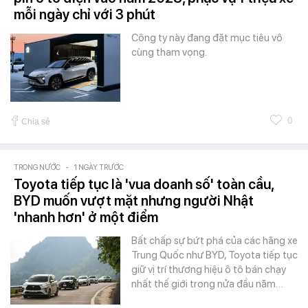
mỗi ngày chỉ với 3 phút
Công ty này đang đặt mục tiêu vô
cùng tham vọng.
0
Chia sẻ
TRONG NƯỚC
-
1 NGÀY TRƯỚC
Toyota tiếp tục là 'vua doanh số' toàn cầu,
BYD muốn vượt mặt nhưng người Nhật
'nhanh hơn' ở một điểm
Bất chấp sự bứt phá của các hãng xe
Trung Quốc như BYD, Toyota tiếp tục
giữ vị trí thương hiệu ô tô bán chạy
nhất thế giới trong nửa đầu năm…