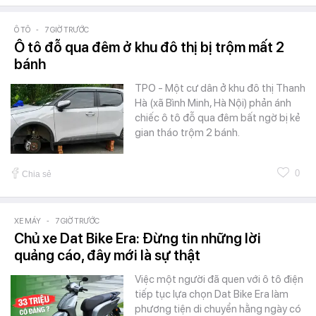
Ô TÔ
-
7 GIỜ TRƯỚC
Ô tô đỗ qua đêm ở khu đô thị bị trộm mất 2
bánh
TPO - Một cư dân ở khu đô thị Thanh
Hà (xã Bình Minh, Hà Nội) phản ánh
chiếc ô tô đỗ qua đêm bất ngờ bị kẻ
gian tháo trộm 2 bánh.
0
Chia sẻ
XE MÁY
-
7 GIỜ TRƯỚC
Chủ xe Dat Bike Era: Đừng tin những lời
quảng cáo, đây mới là sự thật
Việc một người đã quen với ô tô điện
tiếp tục lựa chọn Dat Bike Era làm
phương tiện di chuyển hằng ngày có