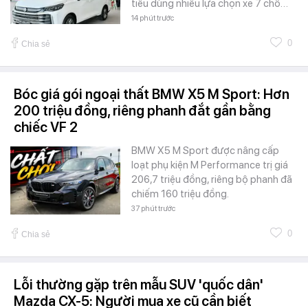
tiêu dùng nhiều lựa chọn xe 7 chỗ…
14 phút trước
0
Chia sẻ
Bóc giá gói ngoại thất BMW X5 M Sport: Hơn
200 triệu đồng, riêng phanh đắt gần bằng
chiếc VF 2
BMW X5 M Sport được nâng cấp
loạt phụ kiện M Performance trị giá
206,7 triệu đồng, riêng bộ phanh đã
chiếm 160 triệu đồng.
37 phút trước
0
Chia sẻ
Lỗi thường gặp trên mẫu SUV 'quốc dân'
Mazda CX-5: Người mua xe cũ cần biết