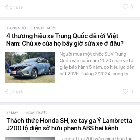
0
Chia sẻ
TRONG NƯỚC
-
1 NGÀY TRƯỚC
4 thương hiệu xe Trung Quốc đã rời Việt
Nam: Chủ xe của họ bây giờ sửa xe ở đâu?
Người mua một chiếc SUV Trung
Quốc vào cuối năm 2020 nhận về tờ
giấy bảo hành 5 năm, có hiệu lực đến
hết 2025. Tháng 2/2024, công ty…
0
Chia sẻ
XE MÁY
-
1 NGÀY TRƯỚC
Thách thức Honda SH, xe tay ga Ý Lambretta
J200 lộ diện sở hữu phanh ABS hai kênh
Lambretta J200 vừa chính thức tái