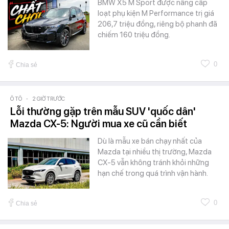
BMW X5 M Sport được nâng cấp
loạt phụ kiện M Performance trị giá
206,7 triệu đồng, riêng bộ phanh đã
chiếm 160 triệu đồng.
0
Chia sẻ
Ô TÔ
-
2 GIỜ TRƯỚC
Lỗi thường gặp trên mẫu SUV 'quốc dân'
Mazda CX-5: Người mua xe cũ cần biết
Dù là mẫu xe bán chạy nhất của
Mazda tại nhiều thị trường, Mazda
CX-5 vẫn không tránh khỏi những
hạn chế trong quá trình vận hành.
0
Chia sẻ