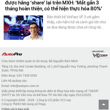
được hãng ‘share’ lại trên MXH: ‘Mất gần 3
tháng hoàn thiện, có thể hiện thực hóa 80%’
Bản thiết kế VinFast VF 3 với gầm
thấp, cản hầm hố và cánh gió lớn như
xe đua đang được chia sẻ rộng rãi…
Chịu trách nhiệm quản lý nội dung: Bà Nguyễn Bích Minh
Tầng 19, tòa nhà Center Building, số 1 phố Nguyễn Huy Tưởng, phường Thanh
Xuân, TP.Hà Nội
Điện thoại: 024 7309 5555
Liên hệ quảng cáo:
Email: info@autopro.com.vn
Giấy phép thiết lập trang thông tin điện tử tổng hợp trên mạng số 736/GP-
SVHTT do Sở Văn hóa và thể thao TP. Hà Nội cấp ngày 25/12/2025.
© Copyright 2008 - 2026 - Công ty Cổ phần VCCorp
Công ty TNHH Nội dung số Pega
Chính sách bảo mật