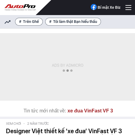
Bí mật Xe Biz
Trên Ghế
Tôi làm thật Bạn hiểu thấu
Tin tức mới nhất về:
xe đua VinFast VF 3
XEM CHƠI
-
2 NĂM TRƯỚC
Designer Việt thiết kế ‘xe đua’ VinFast VF 3