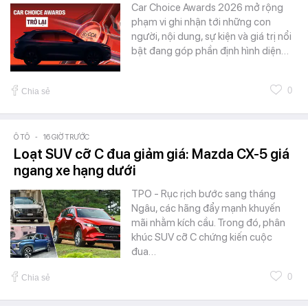
Car Choice Awards 2026 mở rộng
phạm vi ghi nhận tới những con
người, nội dung, sự kiện và giá trị nổi
bật đang góp phần định hình diện…
0
Chia sẻ
Ô TÔ
-
16 GIỜ TRƯỚC
Loạt SUV cỡ C đua giảm giá: Mazda CX-5 giá
ngang xe hạng dưới
TPO - Rục rịch bước sang tháng
Ngâu, các hãng đẩy mạnh khuyến
mãi nhằm kích cầu. Trong đó, phân
khúc SUV cỡ C chứng kiến cuộc
đua…
0
Chia sẻ