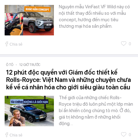
Nguyên mẫu VinFast VF Wild này có
nội thất thay đổi nhiều so với mẫu
concept, hướng đến mục tiêu
thương mại hóa sản phẩm.
0
Chia sẻ
Ô TÔ
-
12 GIỜ TRƯỚC
12 phút độc quyền với Giám đốc thiết kế
Rolls-Royce: Việt Nam và những chuyện chưa
kể về cá nhân hóa cho giới siêu giàu toàn cầu
Thế giới của những chiếc Rolls-
Royce triệu đô luôn phủ một lớp màn
bí ẩn khiến công chúng tò mò. Ở đó,
giá trị không nằm ở những khối
động…
0
Chia sẻ