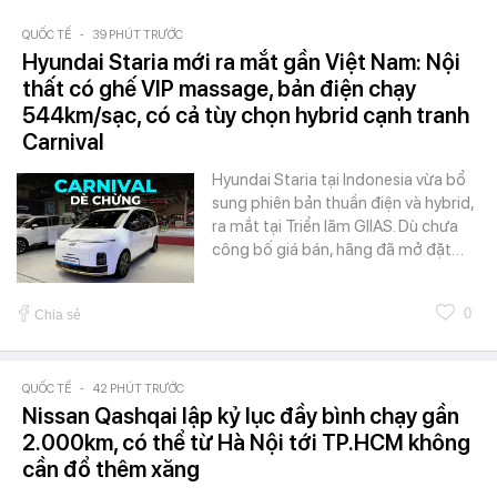
QUỐC TẾ
-
39 PHÚT TRƯỚC
Hyundai Staria mới ra mắt gần Việt Nam: Nội
thất có ghế VIP massage, bản điện chạy
544km/sạc, có cả tùy chọn hybrid cạnh tranh
Carnival
Hyundai Staria tại Indonesia vừa bổ
sung phiên bản thuần điện và hybrid,
ra mắt tại Triển lãm GIIAS. Dù chưa
công bố giá bán, hãng đã mở đặt…
0
Chia sẻ
QUỐC TẾ
-
42 PHÚT TRƯỚC
Nissan Qashqai lập kỷ lục đầy bình chạy gần
2.000km, có thể từ Hà Nội tới TP.HCM không
cần đổ thêm xăng