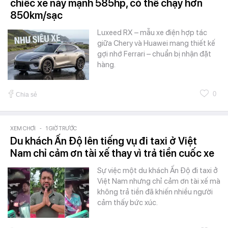
chiếc xe này mạnh 585hp, có thể chạy hơn
850km/sạc
Luxeed RX – mẫu xe điện hợp tác
giữa Chery và Huawei mang thiết kế
gợi nhớ Ferrari – chuẩn bị nhận đặt
hàng.
0
Chia sẻ
XEM CHƠI
-
1 GIỜ TRƯỚC
Du khách Ấn Độ lên tiếng vụ đi taxi ở Việt
Nam chỉ cảm ơn tài xế thay vì trả tiền cuốc xe
Sự việc một du khách Ấn Độ đi taxi ở
Việt Nam nhưng chỉ cảm ơn tài xế mà
không trả tiền đã khiến nhiều người
cảm thấy bức xúc.