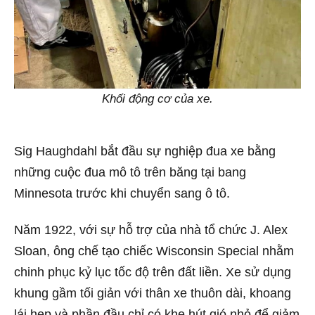
Khối động cơ của xe.
Sig Haughdahl bắt đầu sự nghiệp đua xe bằng
những cuộc đua mô tô trên băng tại bang
Minnesota trước khi chuyển sang ô tô.
Năm 1922, với sự hỗ trợ của nhà tổ chức J. Alex
Sloan, ông chế tạo chiếc Wisconsin Special nhằm
chinh phục kỷ lục tốc độ trên đất liền. Xe sử dụng
khung gầm tối giản với thân xe thuôn dài, khoang
lái hẹp và phần đầu chỉ có khe hút gió nhỏ để giảm