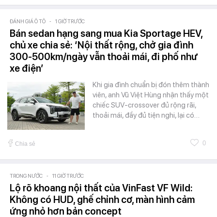
ĐÁNH GIÁ Ô TÔ
-
1 GIỜ TRƯỚC
Bán sedan hạng sang mua Kia Sportage HEV,
chủ xe chia sẻ: ‘Nội thất rộng, chở gia đình
300-500km/ngày vẫn thoải mái, đi phố như
xe điện’
Khi gia đình chuẩn bị đón thêm thành
viên, anh Vũ Việt Hùng nhận thấy một
chiếc SUV-crossover đủ rộng rãi,
thoải mái, đầy đủ tiện nghi, lại có…
0
Chia sẻ
TRONG NƯỚC
-
11 GIỜ TRƯỚC
Lộ rõ khoang nội thất của VinFast VF Wild:
Không có HUD, ghế chỉnh cơ, màn hình cảm
ứng nhỏ hơn bản concept