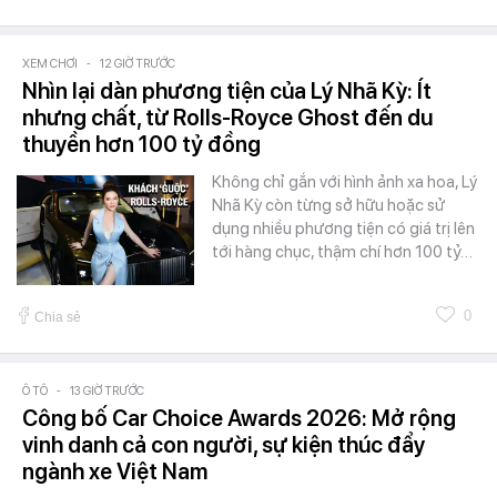
XEM CHƠI
-
12 GIỜ TRƯỚC
Nhìn lại dàn phương tiện của Lý Nhã Kỳ: Ít
nhưng chất, từ Rolls-Royce Ghost đến du
thuyền hơn 100 tỷ đồng
Không chỉ gắn với hình ảnh xa hoa, Lý
Nhã Kỳ còn từng sở hữu hoặc sử
dụng nhiều phương tiện có giá trị lên
tới hàng chục, thậm chí hơn 100 tỷ…
0
Chia sẻ
Ô TÔ
-
13 GIỜ TRƯỚC
Công bố Car Choice Awards 2026: Mở rộng
vinh danh cả con người, sự kiện thúc đẩy
ngành xe Việt Nam