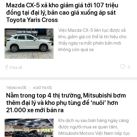
Mazda CX-5 xả kho giảm giá tới 107 triệu
đồng tại đại lý, bản cao giá xuống áp sát
Toyota Yaris Cross
Việc Mazda CX-5 liên tục được xả
kho, giảm giá có thể là tín hiệu cho
thấy ngày ra mắt phiên bản mới
không còn quá xa.
0
Chia sẻ
TRONG NƯỚC
-
4 GIỜ TRƯỚC
Nằm trong top 4 thị trường, Mitsubishi bơm
thêm đại lý và kho phụ tùng để ‘nuôi’ hơn
21.000 xe mới bán ra
Khi dịch vụ sau bán hàng ngày càng
được người mua xe quan tâm,
Mitsubishi Motors Việt Nam tiếp tục