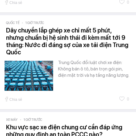
0
Chia sẻ
QUỐC TẾ
-
1 GIỜ TRƯỚC
Dây chuyền lắp ghép xe chỉ mất 5 phút,
nhưng chuẩn bị hệ sinh thái đi kèm mất tới 9
tháng: Nước đi đáng sợ của xe tải điện Trung
Quốc
Trung Quốc đổi luật chơi xe điện:
Không bán ô tô, bán trọn gói pin,
điện mặt trời và hạ tầng năng lượng.
0
Chia sẻ
XE MÁY
-
1 GIỜ TRƯỚC
Khu vực sạc xe điện chung cư cần đáp ứng
những quy định an toàn PCCC nào?