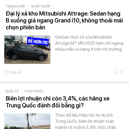
TRONG NƯỚC
-
16 GIỜ TRƯỚC
Đại lý xả kho Mitsubishi Attrage: Sedan hạng
B xuống giá ngang Grand i10, không thoải mái
chọn phiên bản
Giá bán thực tế của Mitsubishi
Attrage MT VIN 2025 hiện chỉ ngang
nhiều mẫu xe hạng A trên thị trường.
0
Chia sẻ
QUỐC TẾ
-
17 GIỜ TRƯỚC
Biên lợi nhuận chỉ còn 3,4%, các hãng xe
Trung Quốc đánh đổi bằng gì?
Theo dữ liệu Hiệp hội Xe du lịch
Trung Quốc, biên lợi nhuận toàn
ngành rơi xuống 3,4%, mức thấp