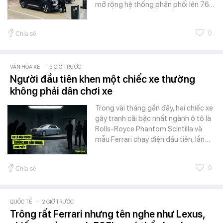
mở rộng hệ thống phân phối lên 76…
0
Chia sẻ
VĂN HÓA XE
-
3 GIỜ TRƯỚC
Người đầu tiên khen một chiếc xe thường
không phải dân chơi xe
Trong vài tháng gần đây, hai chiếc xe
gây tranh cãi bậc nhất ngành ô tô là
Rolls-Royce Phantom Scintilla và
mẫu Ferrari chạy điện đầu tiên, lần…
0
Chia sẻ
QUỐC TẾ
-
2 GIỜ TRƯỚC
Trông rất Ferrari nhưng tên nghe như Lexus,