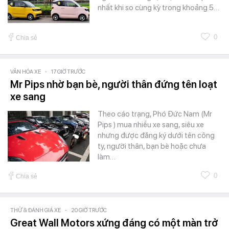
nhất khi so cùng kỳ trong khoảng 5…
0
Chia sẻ
VĂN HÓA XE
-
17 GIỜ TRƯỚC
Mr Pips nhờ bạn bè, người thân đứng tên loạt
xe sang
Theo cáo trạng, Phó Đức Nam (Mr
Pips ) mua nhiều xe sang, siêu xe
nhưng được đăng ký dưới tên công
ty, người thân, bạn bè hoặc chưa
làm…
0
Chia sẻ
THỬ & ĐÁNH GIÁ XE
-
20 GIỜ TRƯỚC
Great Wall Motors xứng đáng có một màn trở