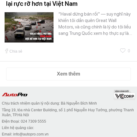
lại rực rỡ hơn tại Việt Nam
“Haval dừng bán rồi” — suy nghĩ này
khiến tôi dần quên Great Wall
Motors, và cũng chính là lý do tôi liều
sang Trung Quốc xem họ thực sự là…
0
Chia sẻ
Xem thêm
Chịu trách nhiệm quản lý nội dung: Bà Nguyễn Bích Minh
Tầng 19, tòa nhà Center Building, số 1 phố Nguyễn Huy Tưởng, phường Thanh
Xuân, TP.Hà Nội
Điện thoại: 024 7309 5555
Liên hệ quảng cáo:
Email: info@autopro.com.vn