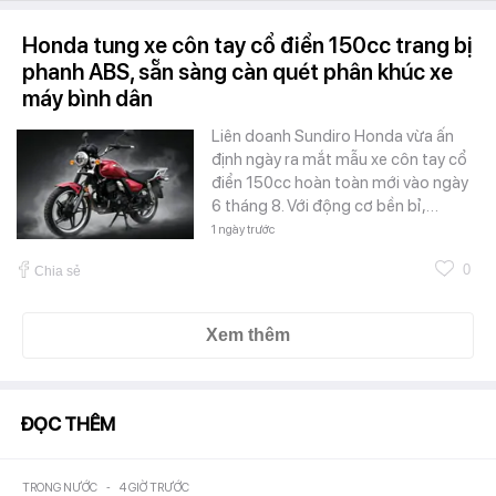
Honda tung xe côn tay cổ điển 150cc trang bị
phanh ABS, sẵn sàng càn quét phân khúc xe
máy bình dân
Liên doanh Sundiro Honda vừa ấn
định ngày ra mắt mẫu xe côn tay cổ
điển 150cc hoàn toàn mới vào ngày
6 tháng 8. Với động cơ bền bỉ,…
1 ngày trước
0
Chia sẻ
Xem thêm
ĐỌC THÊM
TRONG NƯỚC
-
4 GIỜ TRƯỚC