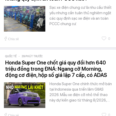
Sạc xe điện chung cư là nhu cầu thiết
yếu nhưng cần tuân thủ nghiêm ngặt
các quy định sạc xe điện và an toàn
PCCC chung cư.
0
Chia sẻ
QUỐC TẾ
-
39 PHÚT TRƯỚC
Honda Super One chốt giá quy đổi hơn 640
triệu đồng trong ĐNÁ: Ngang cỡ Morning,
động cơ điện, hộp số giả lập 7 cấp, có ADAS
Honda Super One chính thức mở bán
tại Indonesia qua triển lãm GIIAS
2026. Mẫu xe điện cỡ nhỏ thể thao
này dự kiến giao từ tháng 8/2026,…
0
Chia sẻ