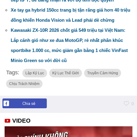
Xe tay ga hybrid 150cc trang bị tận răng giá hơn 40 triệu
đồng khiến Honda Vision và Lead phải dè chừng
Kawasaki ZX-10R 2026 chốt giá 549 triệu tại Việt Nam:
Lắp cánh gió như xe đua MotoGP, rẻ nhất phân khúc
sportbike 1.000 cc, mức giảm gần bằng 1 chiếc VinFast
Minio Green so với đời cũ
Tags:
Lập Kỷ Lục
Kỷ Lục Thế Giới
Truyền Cảm Hứng
Chịu Trách Nhiệm
Chia sẻ
0
VIDEO