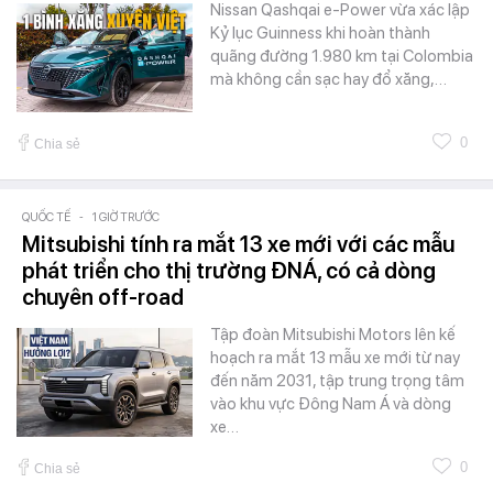
Nissan Qashqai e-Power vừa xác lập
Kỷ lục Guinness khi hoàn thành
quãng đường 1.980 km tại Colombia
mà không cần sạc hay đổ xăng,…
0
Chia sẻ
QUỐC TẾ
-
1 GIỜ TRƯỚC
Mitsubishi tính ra mắt 13 xe mới với các mẫu
phát triển cho thị trường ĐNÁ, có cả dòng
chuyên off-road
Tập đoàn Mitsubishi Motors lên kế
hoạch ra mắt 13 mẫu xe mới từ nay
đến năm 2031, tập trung trọng tâm
vào khu vực Đông Nam Á và dòng
xe…
0
Chia sẻ