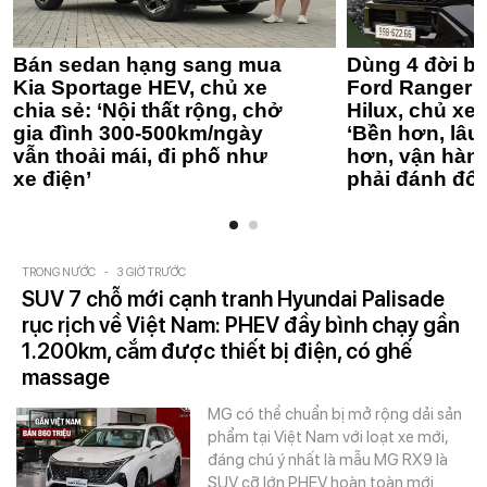
Bán sedan hạng sang mua
Dùng 4 đời bá
Kia Sportage HEV, chủ xe
Ford Ranger 
chia sẻ: ‘Nội thất rộng, chở
Hilux, chủ xe 
gia đình 300-500km/ngày
‘Bền hơn, lâu 
vẫn thoải mái, đi phố như
hơn, vận hàn
xe điện’
phải đánh đổi
TRONG NƯỚC
-
3 GIỜ TRƯỚC
SUV 7 chỗ mới cạnh tranh Hyundai Palisade
rục rịch về Việt Nam: PHEV đầy bình chạy gần
1.200km, cắm được thiết bị điện, có ghế
massage
MG có thể chuẩn bị mở rộng dải sản
phẩm tại Việt Nam với loạt xe mới,
đáng chú ý nhất là mẫu MG RX9 là
SUV cỡ lớn PHEV hoàn toàn mới.