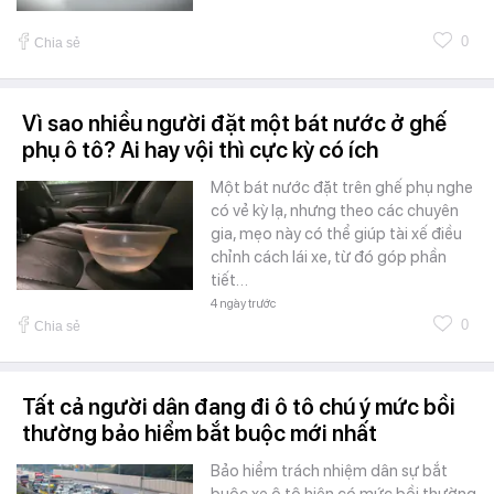
0
Chia sẻ
Vì sao nhiều người đặt một bát nước ở ghế
phụ ô tô? Ai hay vội thì cực kỳ có ích
Một bát nước đặt trên ghế phụ nghe
có vẻ kỳ lạ, nhưng theo các chuyên
gia, mẹo này có thể giúp tài xế điều
chỉnh cách lái xe, từ đó góp phần
tiết…
4 ngày trước
0
Chia sẻ
Tất cả người dân đang đi ô tô chú ý mức bồi
thường bảo hiểm bắt buộc mới nhất
Bảo hiểm trách nhiệm dân sự bắt