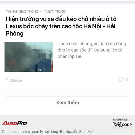
TAI NẠN GIAO THÔNG
-
1 NGÀY TRƯỚC
Hiện trường vụ xe đầu kéo chở nhiều ô tô
Lexus bốc cháy trên cao tốc Hà Nội - Hải
Phòng
Theo nhân chứng, xe đầu kéo đang
đi trên cao tốc thì lửa bùng lên từ
phần lốp sau.
0
Chia sẻ
Xem thêm
Chịu trách nhiệm quản lý nội dung: Bà Nguyễn Bích Minh