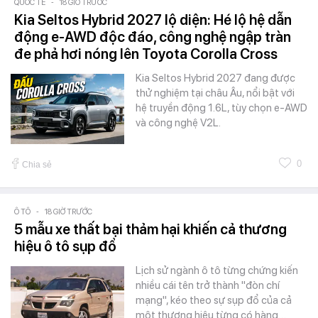
QUỐC TẾ
-
18 GIỜ TRƯỚC
Kia Seltos Hybrid 2027 lộ diện: Hé lộ hệ dẫn
động e-AWD độc đáo, công nghệ ngập tràn
đe phả hơi nóng lên Toyota Corolla Cross
Kia Seltos Hybrid 2027 đang được
thử nghiệm tại châu Âu, nổi bật với
hệ truyền động 1.6L, tùy chọn e-AWD
và công nghệ V2L.
0
Chia sẻ
Ô TÔ
-
18 GIỜ TRƯỚC
5 mẫu xe thất bại thảm hại khiến cả thương
hiệu ô tô sụp đổ
Lịch sử ngành ô tô từng chứng kiến
nhiều cái tên trở thành "đòn chí
mạng", kéo theo sự sụp đổ của cả
một thương hiệu từng có hàng…