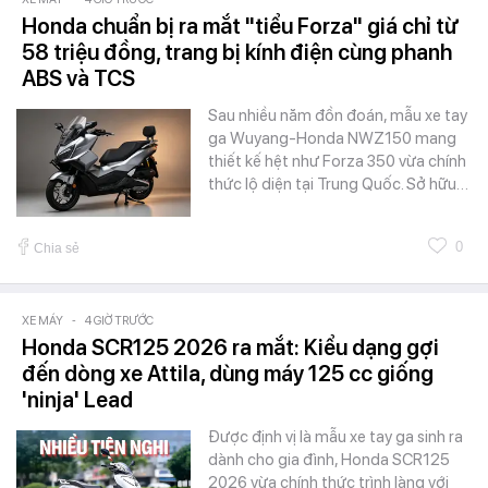
Honda chuẩn bị ra mắt "tiểu Forza" giá chỉ từ
58 triệu đồng, trang bị kính điện cùng phanh
ABS và TCS
Sau nhiều năm đồn đoán, mẫu xe tay
ga Wuyang-Honda NWZ150 mang
thiết kế hệt như Forza 350 vừa chính
thức lộ diện tại Trung Quốc. Sở hữu…
0
Chia sẻ
XE MÁY
-
4 GIỜ TRƯỚC
Honda SCR125 2026 ra mắt: Kiểu dạng gợi
đến dòng xe Attila, dùng máy 125 cc giống
'ninja' Lead
Được định vị là mẫu xe tay ga sinh ra
dành cho gia đình, Honda SCR125
2026 vừa chính thức trình làng với