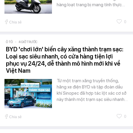
hàng loạt trang bị mang tính thực…
0
Chia sẻ
Ô TÔ
-
4 GIỜ TRƯỚC
BYD 'chơi lớn' biến cây xăng thành trạm sạc:
Loại sạc siêu nhanh, có cửa hàng tiện lợi
phục vụ 24/24, dễ thành mô hình mới khi về
Việt Nam
Từ một trạm xăng truyền thống,
hãng xe điện BYD và tập đoàn dầu
khí Sinopec đã hợp tác lột xác cơ sở
này thành một trạm sạc siêu nhanh…
0
Chia sẻ