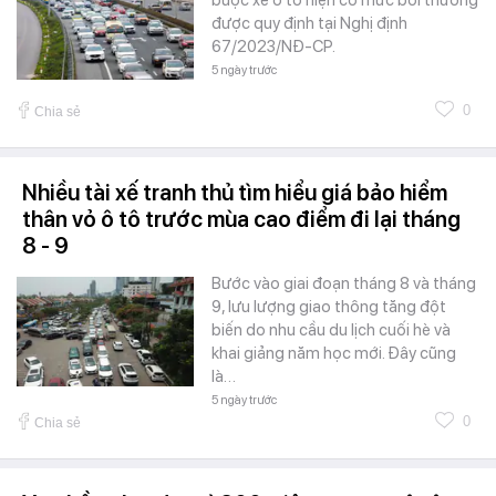
buộc xe ô tô hiện có mức bồi thường
được quy định tại Nghị định
67/2023/NĐ-CP.
5 ngày trước
0
Chia sẻ
Nhiều tài xế tranh thủ tìm hiểu giá bảo hiểm
thân vỏ ô tô trước mùa cao điểm đi lại tháng
8 - 9
Bước vào giai đoạn tháng 8 và tháng
9, lưu lượng giao thông tăng đột
biến do nhu cầu du lịch cuối hè và
khai giảng năm học mới. Đây cũng
là…
5 ngày trước
0
Chia sẻ