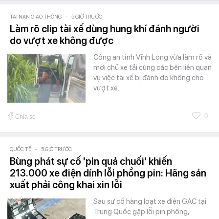
TAI NẠN GIAO THÔNG
-
5 GIỜ TRƯỚC
Làm rõ clip tài xế dùng hung khí đánh người
do vượt xe không được
Công an tỉnh Vĩnh Long vừa làm rõ và
mời chủ xe tải cùng các bên liên quan
vụ việc tài xế bị đánh do không cho
vượt xe.
0
Chia sẻ
QUỐC TẾ
-
5 GIỜ TRƯỚC
Bùng phát sự cố 'pin quả chuối' khiến
213.000 xe điện dính lỗi phồng pin: Hãng sản
xuất phải công khai xin lỗi
Sau sự cố hàng loạt xe điện GAC tại
Trung Quốc gặp lỗi pin phồng,