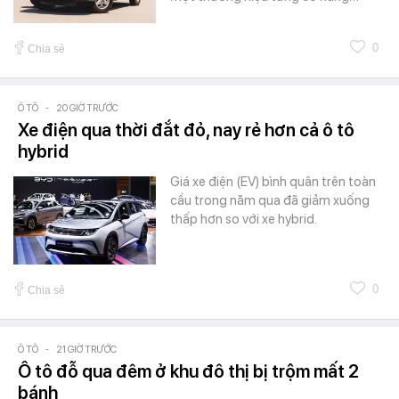
0
Chia sẻ
Ô TÔ
-
20 GIỜ TRƯỚC
Xe điện qua thời đắt đỏ, nay rẻ hơn cả ô tô
hybrid
Giá xe điện (EV) bình quân trên toàn
cầu trong năm qua đã giảm xuống
thấp hơn so với xe hybrid.
0
Chia sẻ
Ô TÔ
-
21 GIỜ TRƯỚC
Ô tô đỗ qua đêm ở khu đô thị bị trộm mất 2
bánh