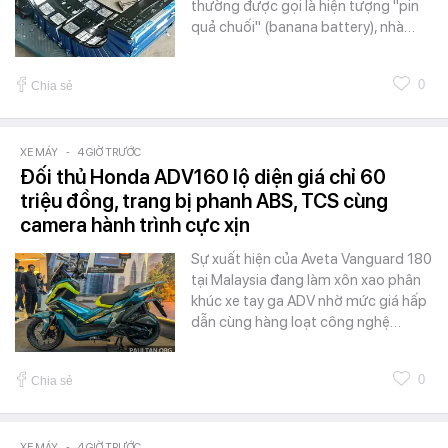
thường được gọi là hiện tượng "pin
quả chuối" (banana battery), nhà…
0
Chia sẻ
XE MÁY
-
4 GIỜ TRƯỚC
Đối thủ Honda ADV160 lộ diện giá chỉ 60
triệu đồng, trang bị phanh ABS, TCS cùng
camera hành trình cực xịn
Sự xuất hiện của Aveta Vanguard 180
tại Malaysia đang làm xôn xao phân
khúc xe tay ga ADV nhờ mức giá hấp
dẫn cùng hàng loạt công nghệ…
0
Chia sẻ
XE MÁY
-
4 GIỜ TRƯỚC