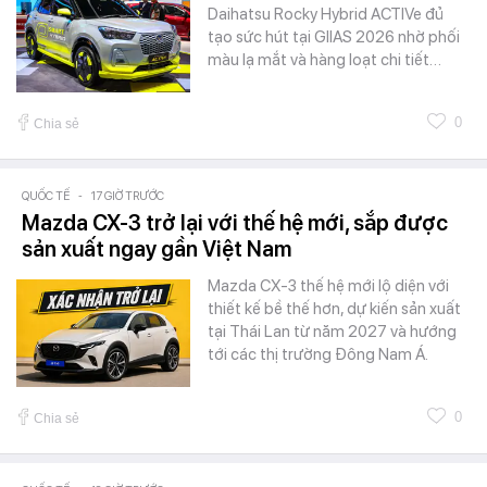
Daihatsu Rocky Hybrid ACTIVe đủ
tạo sức hút tại GIIAS 2026 nhờ phối
màu lạ mắt và hàng loạt chi tiết…
0
Chia sẻ
QUỐC TẾ
-
17 GIỜ TRƯỚC
Mazda CX-3 trở lại với thế hệ mới, sắp được
sản xuất ngay gần Việt Nam
Mazda CX-3 thế hệ mới lộ diện với
thiết kế bề thế hơn, dự kiến sản xuất
tại Thái Lan từ năm 2027 và hướng
tới các thị trường Đông Nam Á.
0
Chia sẻ