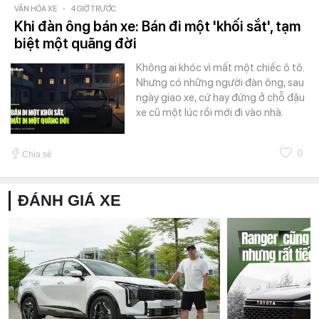
VĂN HÓA XE
-
4 GIỜ TRƯỚC
Khi đàn ông bán xe: Bán đi một 'khối sắt', tạm
biệt một quãng đời
Không ai khóc vì mất một chiếc ô tô.
Nhưng có những người đàn ông, sau
ngày giao xe, cứ hay đứng ở chỗ đậu
xe cũ một lúc rồi mới đi vào nhà.
0
Chia sẻ
ĐÁNH GIÁ XE