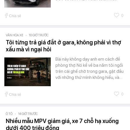
0
Chia sẻ
VĂN HÓA XE
-
10 GIỜ TRƯỚC
Tôi từng trả giá đắt ở gara, không phải vì thợ
xấu mà vì ngại hỏi
Bài này không dạy anh em cách đề
phòng thợ. Nó kể về ba năm tôi ngồi
trên cái ghế chờ trong gara, gật đầu
với những thứ mình không hiểu, và…
0
Chia sẻ
Ô TÔ
-
14 GIỜ TRƯỚC
Nhiều mẫu MPV giảm giá, xe 7 chỗ hạ xuống
dưới 400 triệu đồng