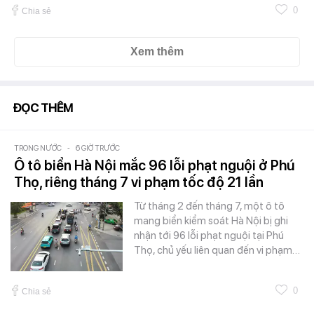
0
Chia sẻ
Xem thêm
ĐỌC THÊM
TRONG NƯỚC
-
6 GIỜ TRƯỚC
Ô tô biển Hà Nội mắc 96 lỗi phạt nguội ở Phú
Thọ, riêng tháng 7 vi phạm tốc độ 21 lần
Từ tháng 2 đến tháng 7, một ô tô
mang biển kiểm soát Hà Nội bị ghi
nhận tới 96 lỗi phạt nguội tại Phú
Thọ, chủ yếu liên quan đến vi phạm…
0
Chia sẻ