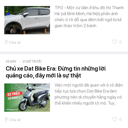
TPO - Một cư dân ở khu đô thị Thanh
Hà (xã Bình Minh, Hà Nội) phản ánh
chiếc ô tô đỗ qua đêm bất ngờ bị kẻ
gian tháo trộm 2 bánh.
0
Chia sẻ
XE MÁY
-
21 GIỜ TRƯỚC
Chủ xe Dat Bike Era: Đừng tin những lời
quảng cáo, đây mới là sự thật
Việc một người đã quen với ô tô điện
tiếp tục lựa chọn Dat Bike Era làm
phương tiện di chuyển hằng ngày có
thể khiến nhiều người tò mò. Tuy…
0
Chia sẻ