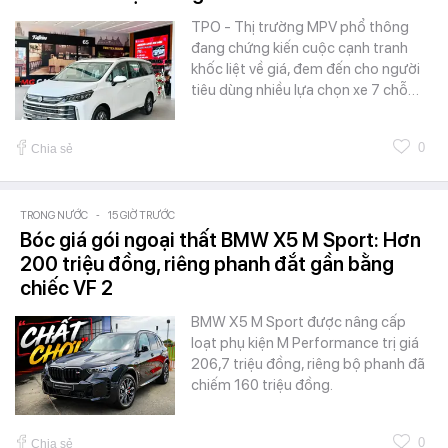
TPO - Thị trường MPV phổ thông
đang chứng kiến cuộc cạnh tranh
khốc liệt về giá, đem đến cho người
tiêu dùng nhiều lựa chọn xe 7 chỗ…
0
Chia sẻ
TRONG NƯỚC
-
15 GIỜ TRƯỚC
Bóc giá gói ngoại thất BMW X5 M Sport: Hơn
200 triệu đồng, riêng phanh đắt gần bằng
chiếc VF 2
BMW X5 M Sport được nâng cấp
loạt phụ kiện M Performance trị giá
206,7 triệu đồng, riêng bộ phanh đã
chiếm 160 triệu đồng.
0
Chia sẻ