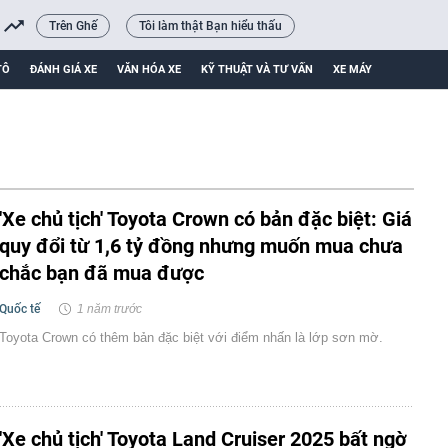
Trên Ghế
Tôi làm thật Bạn hiểu thấu
TÔ
ĐÁNH GIÁ XE
VĂN HÓA XE
KỸ THUẬT VÀ TƯ VẤN
XE MÁY
'Xe chủ tịch' Toyota Crown có bản đặc biệt: Giá
quy đổi từ 1,6 tỷ đồng nhưng muốn mua chưa
chắc bạn đã mua được
Quốc tế
1 năm trước
Toyota Crown có thêm bản đặc biệt với điểm nhấn là lớp sơn mờ.
'Xe chủ tịch' Toyota Land Cruiser 2025 bất ngờ