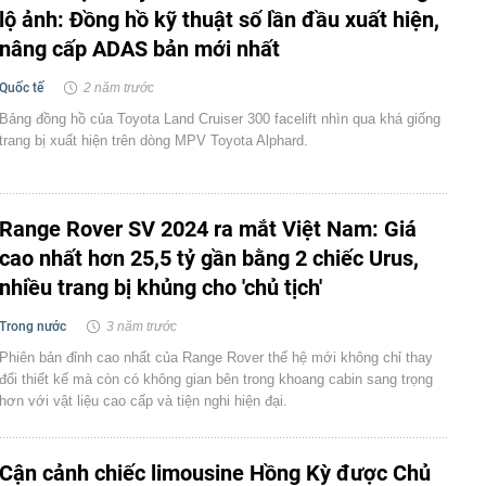
lộ ảnh: Đồng hồ kỹ thuật số lần đầu xuất hiện,
nâng cấp ADAS bản mới nhất
Quốc tế
2 năm trước
Bảng đồng hồ của Toyota Land Cruiser 300 facelift nhìn qua khá giống
trang bị xuất hiện trên dòng MPV Toyota Alphard.
Range Rover SV 2024 ra mắt Việt Nam: Giá
cao nhất hơn 25,5 tỷ gần bằng 2 chiếc Urus,
nhiều trang bị khủng cho 'chủ tịch'
Trong nước
3 năm trước
Phiên bản đỉnh cao nhất của Range Rover thế hệ mới không chỉ thay
đổi thiết kế mà còn có không gian bên trong khoang cabin sang trọng
hơn với vật liệu cao cấp và tiện nghi hiện đại.
Cận cảnh chiếc limousine Hồng Kỳ được Chủ