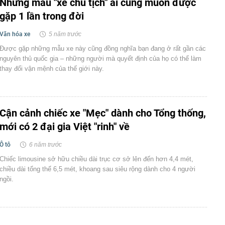
Những mẫu "xe chủ tịch" ai cũng muốn được
gặp 1 lần trong đời
Văn hóa xe
5 năm trước
Được gặp những mẫu xe này cũng đồng nghĩa bạn đang ở rất gần các
nguyên thủ quốc gia – những người mà quyết định của họ có thể làm
thay đổi vận mệnh của thế giới này.
Cận cảnh chiếc xe "Mẹc" dành cho Tổng thống,
mới có 2 đại gia Việt "rinh" về
Ô tô
6 năm trước
Chiếc limousine sở hữu chiều dài trục cơ sở lên đến hơn 4,4 mét,
chiều dài tổng thể 6,5 mét, khoang sau siêu rộng dành cho 4 người
ngồi.