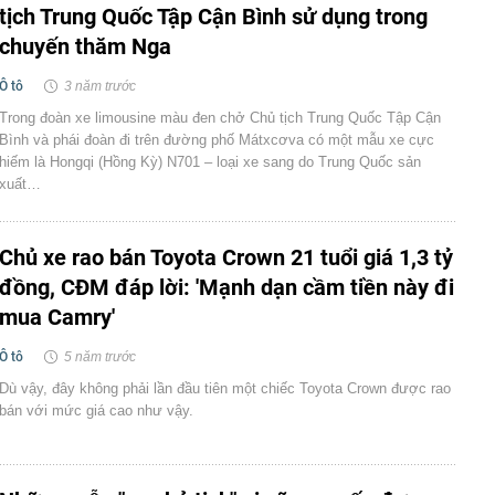
tịch Trung Quốc Tập Cận Bình sử dụng trong
chuyến thăm Nga
Ô tô
3 năm trước
Trong đoàn xe limousine màu đen chở Chủ tịch Trung Quốc Tập Cận
Bình và phái đoàn đi trên đường phố Mátxcơva có một mẫu xe cực
hiếm là Hongqi (Hồng Kỳ) N701 – loại xe sang do Trung Quốc sản
xuất…
Chủ xe rao bán Toyota Crown 21 tuổi giá 1,3 tỷ
đồng, CĐM đáp lời: 'Mạnh dạn cầm tiền này đi
mua Camry'
Ô tô
5 năm trước
Dù vậy, đây không phải lần đầu tiên một chiếc Toyota Crown được rao
bán với mức giá cao như vậy.