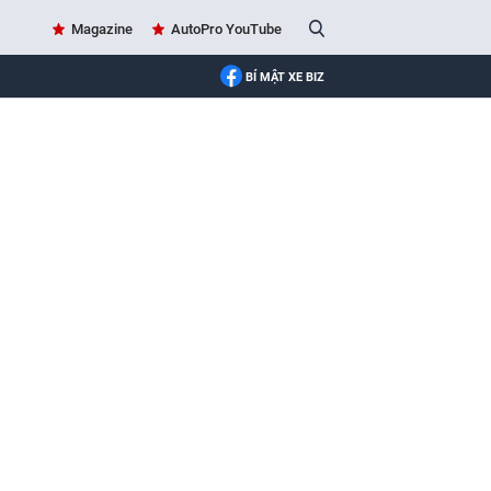
Magazine
AutoPro YouTube
BÍ MẬT XE BIZ