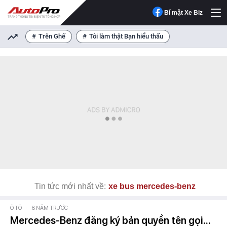
Bí mật Xe Biz
Trên Ghế
Tôi làm thật Bạn hiểu thấu
Tin tức mới nhất về:
xe bus mercedes-benz
Ô TÔ
-
8 NĂM TRƯỚC
Mercedes-Benz đăng ký bản quyền tên gọi...