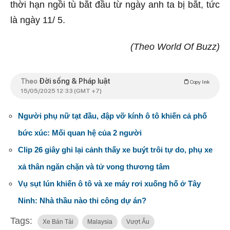
thời hạn ngồi tù bắt đầu từ ngày anh ta bị bắt, tức
là ngày 11/ 5.
(Theo World Of Buzz)
Theo
Đời sống & Pháp luật
Copy link
15/05/2025 12:33 (GMT +7)
Người phụ nữ tạt đầu, đập vỡ kính ô tô khiến cả phố
bức xúc: Mối quan hệ của 2 người
Clip 26 giây ghi lại cảnh thấy xe buýt trôi tự do, phụ xe
xả thân ngăn chặn và tử vong thương tâm
Vụ sụt lún khiến ô tô và xe máy rơi xuống hố ở Tây
Ninh: Nhà thầu nào thi công dự án?
Tags:
Xe Bán Tải
Malaysia
Vượt Ẩu