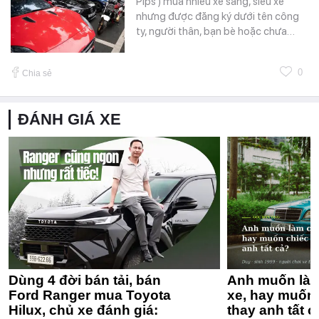
Pips ) mua nhiều xe sang, siêu xe
nhưng được đăng ký dưới tên công
ty, người thân, bạn bè hoặc chưa…
0
Chia sẻ
ĐÁNH GIÁ XE
Dùng 4 đời bán tải, bán
Anh muốn làm
Ford Ranger mua Toyota
xe, hay muốn 
Hilux, chủ xe đánh giá:
thay anh tất c