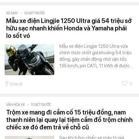
XE MÁY
-
10 GIỜ TRƯỚC
Mẫu xe điện Lingjie 1250 Ultra giá 54 triệu sở
hữu sạc nhanh khiến Honda và Yamaha phải
lo sốt vó
Mẫu xe điện Lingjie 1250 Ultra vừa
chính thức chốt giá khoảng 54 triệu
đồng, gây chấn động nhờ vận tốc
135 km/h, pin CATL 11 kWh đi được…
0
Chia sẻ
VĂN HÓA XE
-
11 GIỜ TRƯỚC
Trộm xe mang đi cầm cố 15 triệu đồng, nam
thanh niên lại quay lại tiệm cầm đồ trộm chính
chiếc xe đó đem trả về chỗ cũ
Sau khi trộm chiếc xe máy trị giá