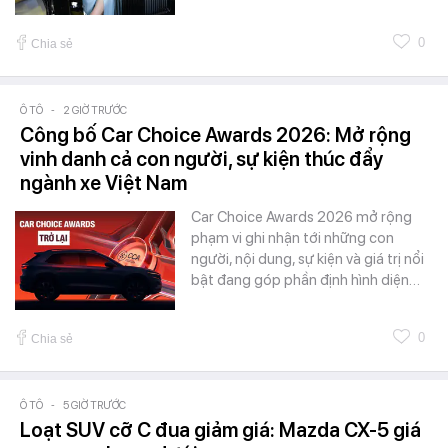
0
Chia sẻ
Ô TÔ
-
2 GIỜ TRƯỚC
Công bố Car Choice Awards 2026: Mở rộng
vinh danh cả con người, sự kiện thúc đẩy
ngành xe Việt Nam
Car Choice Awards 2026 mở rộng
phạm vi ghi nhận tới những con
người, nội dung, sự kiện và giá trị nổi
bật đang góp phần định hình diện…
0
Chia sẻ
Ô TÔ
-
5 GIỜ TRƯỚC
Loạt SUV cỡ C đua giảm giá: Mazda CX-5 giá