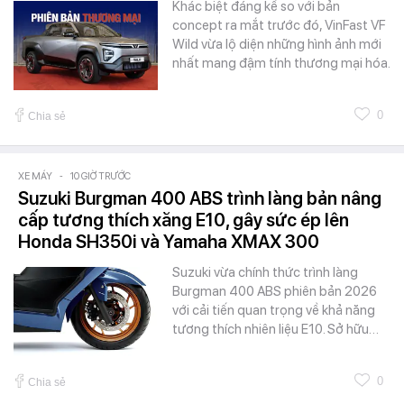
Khác biệt đáng kể so với bản
concept ra mắt trước đó, VinFast VF
Wild vừa lộ diện những hình ảnh mới
nhất mang đậm tính thương mại hóa.
0
Chia sẻ
XE MÁY
-
10 GIỜ TRƯỚC
Suzuki Burgman 400 ABS trình làng bản nâng
cấp tương thích xăng E10, gây sức ép lên
Honda SH350i và Yamaha XMAX 300
Suzuki vừa chính thức trình làng
Burgman 400 ABS phiên bản 2026
với cải tiến quan trọng về khả năng
tương thích nhiên liệu E10. Sở hữu…
0
Chia sẻ