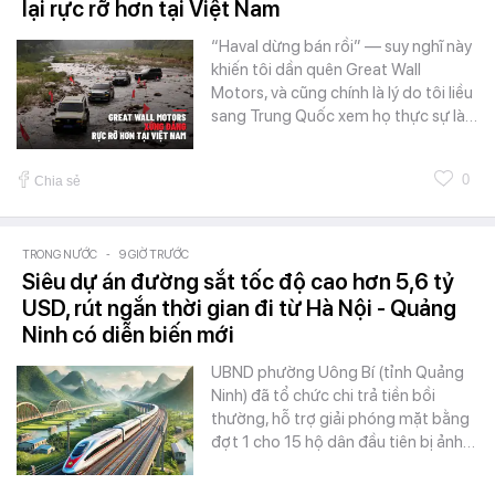
lại rực rỡ hơn tại Việt Nam
“Haval dừng bán rồi” — suy nghĩ này
khiến tôi dần quên Great Wall
Motors, và cũng chính là lý do tôi liều
sang Trung Quốc xem họ thực sự là…
0
Chia sẻ
TRONG NƯỚC
-
9 GIỜ TRƯỚC
Siêu dự án đường sắt tốc độ cao hơn 5,6 tỷ
USD, rút ngắn thời gian đi từ Hà Nội - Quảng
Ninh có diễn biến mới
UBND phường Uông Bí (tỉnh Quảng
Ninh) đã tổ chức chi trả tiền bồi
thường, hỗ trợ giải phóng mặt bằng
đợt 1 cho 15 hộ dân đầu tiên bị ảnh…