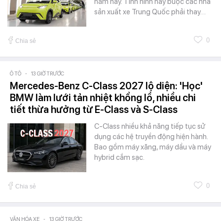
năm nay. Tình hình này buộc các nhà
sản xuất xe Trung Quốc phải thay…
0
Chia sẻ
Ô TÔ
-
13 GIỜ TRƯỚC
Mercedes-Benz C-Class 2027 lộ diện: 'Học'
BMW làm lưới tản nhiệt khổng lồ, nhiều chi
tiết thừa hưởng từ E-Class và S-Class
C-Class nhiều khả năng tiếp tục sử
dụng các hệ truyền động hiện hành.
Bao gồm máy xăng, máy dầu và máy
hybrid cắm sạc.
0
Chia sẻ
VĂN HÓA XE
-
13 GIỜ TRƯỚC