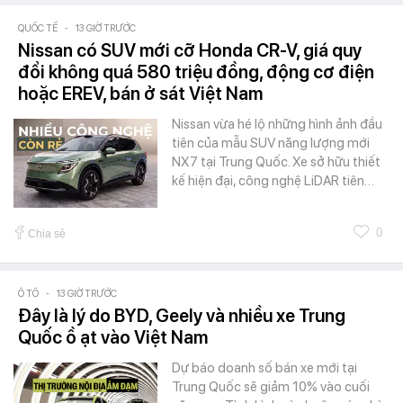
QUỐC TẾ
-
13 GIỜ TRƯỚC
Nissan có SUV mới cỡ Honda CR-V, giá quy
đổi không quá 580 triệu đồng, động cơ điện
hoặc EREV, bán ở sát Việt Nam
Nissan vừa hé lộ những hình ảnh đầu
tiên của mẫu SUV năng lượng mới
NX7 tại Trung Quốc. Xe sở hữu thiết
kế hiện đại, công nghệ LiDAR tiên…
0
Chia sẻ
Ô TÔ
-
13 GIỜ TRƯỚC
Đây là lý do BYD, Geely và nhiều xe Trung
Quốc ồ ạt vào Việt Nam
Dự báo doanh số bán xe mới tại
Trung Quốc sẽ giảm 10% vào cuối