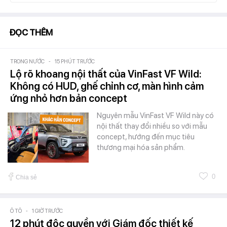
ĐỌC THÊM
TRONG NƯỚC
-
15 PHÚT TRƯỚC
Lộ rõ khoang nội thất của VinFast VF Wild:
Không có HUD, ghế chỉnh cơ, màn hình cảm
ứng nhỏ hơn bản concept
Nguyên mẫu VinFast VF Wild này có
nội thất thay đổi nhiều so với mẫu
concept, hướng đến mục tiêu
thương mại hóa sản phẩm.
0
Chia sẻ
Ô TÔ
-
1 GIỜ TRƯỚC
12 phút độc quyền với Giám đốc thiết kế