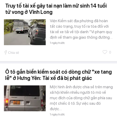
Truy tố tài xế gây tai nạn làm nữ sinh 14 tuổi
tử vong ở Vĩnh Long
Viện Kiểm sát địa phương đã hoàn
tất cáo trạng, truy tố ra tòa đối với
tài xế xe tải về tội danh “Vi phạm quy
định về tham gia giao thông đường…
1 ngày trước
0
Chia sẻ
Ô tô gắn biển kiểm soát có dòng chữ "xe tang
lễ" ở Hưng Yên: Tài xế đã bị phát giác
Một hình ảnh được chia sẻ trên mạng
xã hội khiến nhiều người tò mò về
mục đích của dòng chữ gắn phía sau
một chiếc ô tô. Sự việc sau đó
được…
1 ngày trước