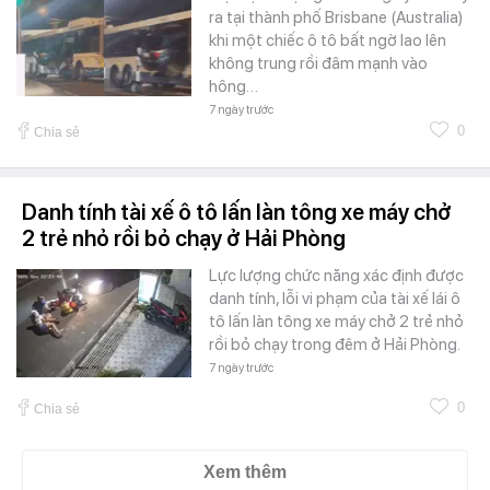
ra tại thành phố Brisbane (Australia)
khi một chiếc ô tô bất ngờ lao lên
không trung rồi đâm mạnh vào
hông…
7 ngày trước
0
Chia sẻ
Danh tính tài xế ô tô lấn làn tông xe máy chở
2 trẻ nhỏ rồi bỏ chạy ở Hải Phòng
Lực lượng chức năng xác định được
danh tính, lỗi vi phạm của tài xế lái ô
tô lấn làn tông xe máy chở 2 trẻ nhỏ
rồi bỏ chạy trong đêm ở Hải Phòng.
7 ngày trước
0
Chia sẻ
Xem thêm