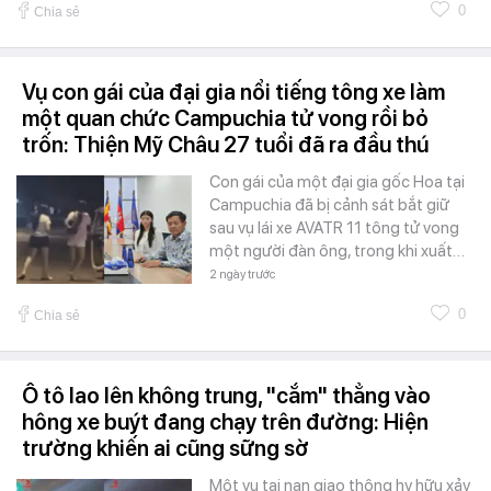
0
Chia sẻ
Vụ con gái của đại gia nổi tiếng tông xe làm
một quan chức Campuchia tử vong rồi bỏ
trốn: Thiện Mỹ Châu 27 tuổi đã ra đầu thú
Con gái của một đại gia gốc Hoa tại
Campuchia đã bị cảnh sát bắt giữ
sau vụ lái xe AVATR 11 tông tử vong
một người đàn ông, trong khi xuất…
2 ngày trước
0
Chia sẻ
Ô tô lao lên không trung, "cắm" thẳng vào
hông xe buýt đang chạy trên đường: Hiện
trường khiến ai cũng sững sờ
Một vụ tai nạn giao thông hy hữu xảy