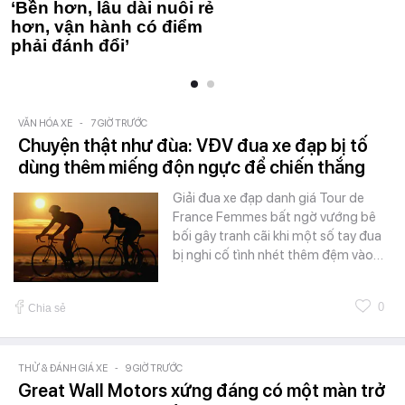
‘Bền hơn, lâu dài nuôi rẻ
hơn, vận hành có điểm
phải đánh đổi’
VĂN HÓA XE
-
7 GIỜ TRƯỚC
Chuyện thật như đùa: VĐV đua xe đạp bị tố
dùng thêm miếng độn ngực để chiến thắng
Giải đua xe đạp danh giá Tour de
France Femmes bất ngờ vướng bê
bối gây tranh cãi khi một số tay đua
bị nghi cố tình nhét thêm đệm vào…
0
Chia sẻ
THỬ & ĐÁNH GIÁ XE
-
9 GIỜ TRƯỚC
Great Wall Motors xứng đáng có một màn trở