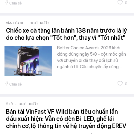
0
Chia sẻ
VĂN HÓA XE
-
9 GIỜ TRƯỚC
Chiếc xe cà tàng lăn bánh 138 năm trước là lý
do cho lựa chọn "Tốt hơn", thay vì "Tốt nhất"
Better Choice Awards 2026 khởi
động đúng ngày 5/8 - cột mốc gắn
với chuyến đi đã thay đổi lịch sử
ngành ô tô. Câu chuyện ấy cũng…
0
Chia sẻ
Ô TÔ
-
9 GIỜ TRƯỚC
Bán tải VinFast VF Wild bản tiêu chuẩn lần
đầu xuất hiện: Vẫn có đèn Bi-LED, ghế lái
chỉnh cơ, lộ thông tin về hệ truyền động EREV