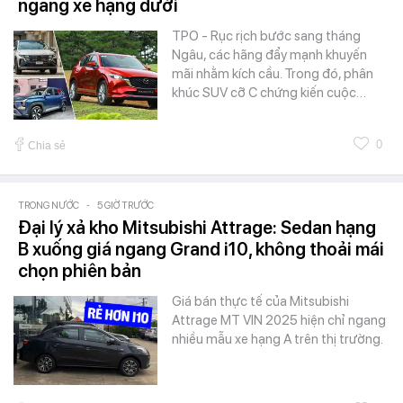
ngang xe hạng dưới
TPO - Rục rịch bước sang tháng
Ngâu, các hãng đẩy mạnh khuyến
mãi nhằm kích cầu. Trong đó, phân
khúc SUV cỡ C chứng kiến cuộc…
0
Chia sẻ
TRONG NƯỚC
-
5 GIỜ TRƯỚC
Đại lý xả kho Mitsubishi Attrage: Sedan hạng
B xuống giá ngang Grand i10, không thoải mái
chọn phiên bản
Giá bán thực tế của Mitsubishi
Attrage MT VIN 2025 hiện chỉ ngang
nhiều mẫu xe hạng A trên thị trường.