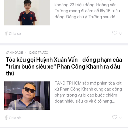
khoảng 23 triệu đồng, Hoàng Văn
Trường mang đi cầm cố lấy 15 triệu
đồng. Đáng chú ý, Trường sau đó…
0
Chia sẻ
VĂN HÓA XE
-
12 GIỜ TRƯỚC
Tòa kêu gọi Huỳnh Xuân Vấn - đồng phạm của
"trùm buôn siêu xe" Phan Công Khanh ra đầu
thú
TAND TP.HCM sắp mở phiên tòa xét
xử Phan Công Khanh cùng các đồng
phạm trong vụ bị cáo buộc chiếm
đoạt nhiều siêu xe và ô tô hạng…
0
Chia sẻ