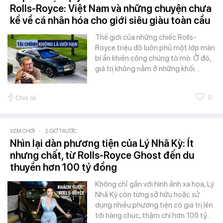
Rolls-Royce: Việt Nam và những chuyện chưa
kể về cá nhân hóa cho giới siêu giàu toàn cầu
Thế giới của những chiếc Rolls-
Royce triệu đô luôn phủ một lớp màn
bí ẩn khiến công chúng tò mò. Ở đó,
giá trị không nằm ở những khối…
0
Chia sẻ
XEM CHƠI
-
2 GIỜ TRƯỚC
Nhìn lại dàn phương tiện của Lý Nhã Kỳ: Ít
nhưng chất, từ Rolls-Royce Ghost đến du
thuyền hơn 100 tỷ đồng
Không chỉ gắn với hình ảnh xa hoa, Lý
Nhã Kỳ còn từng sở hữu hoặc sử
dụng nhiều phương tiện có giá trị lên
tới hàng chục, thậm chí hơn 100 tỷ…