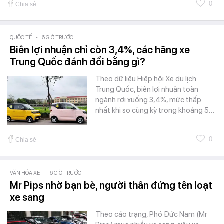
0
Chia sẻ
QUỐC TẾ
-
6 GIỜ TRƯỚC
Biên lợi nhuận chỉ còn 3,4%, các hãng xe
Trung Quốc đánh đổi bằng gì?
Theo dữ liệu Hiệp hội Xe du lịch
Trung Quốc, biên lợi nhuận toàn
ngành rơi xuống 3,4%, mức thấp
nhất khi so cùng kỳ trong khoảng 5…
0
Chia sẻ
VĂN HÓA XE
-
6 GIỜ TRƯỚC
Mr Pips nhờ bạn bè, người thân đứng tên loạt
xe sang
Theo cáo trạng, Phó Đức Nam (Mr