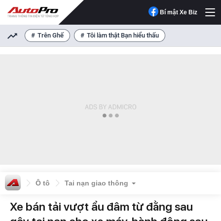
Bí mật Xe Biz
Trên Ghế
Tôi làm thật Bạn hiểu thấu
Ô tô
Tai nạn giao thông
Xe bán tải vượt ẩu đâm từ đằng sau