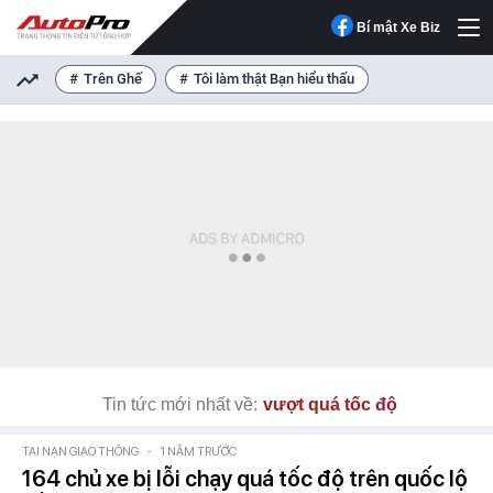
Bí mật Xe Biz
Trên Ghế
Tôi làm thật Bạn hiểu thấu
Tin tức mới nhất về:
vượt quá tốc độ
TAI NẠN GIAO THÔNG
-
1 NĂM TRƯỚC
164 chủ xe bị lỗi chạy quá tốc độ trên quốc lộ