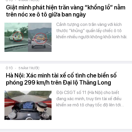
Ô TÔ
-
4 NĂM TRƯỚC
Giật mình phát hiện trăn vàng “khổng lồ” nằm
trên nóc xe ô tô giữa ban ngày
Cảnh tượng con trăn vàng với kích
thước “khủng” quấn lấy chiếc ô tô
khiến nhiều người không khỏi kinh hãi.
Ô TÔ
-
5 NĂM TRƯỚC
Hà Nội: Xác minh tài xế cố tình che biển số
phóng 299 km/h trên Đại lộ Thăng Long
Đội CSGT số 11 (Hà Nội) cho biết
đang xác minh, truy tìm tài xế điều
khiển xe mô tô chạy tốc độ lên tới…