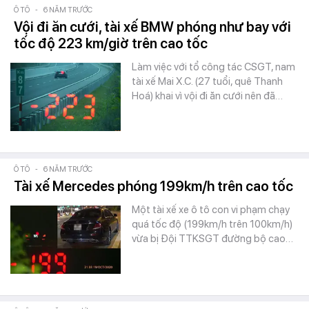
Ô TÔ
-
6 NĂM TRƯỚC
Vội đi ăn cưới, tài xế BMW phóng như bay với
tốc độ 223 km/giờ trên cao tốc
Làm việc với tổ công tác CSGT, nam
tài xế Mai X.C. (27 tuổi, quê Thanh
Hoá) khai vì vội đi ăn cưới nên đã…
Ô TÔ
-
6 NĂM TRƯỚC
Tài xế Mercedes phóng 199km/h trên cao tốc
Một tài xế xe ô tô con vi phạm chạy
quá tốc độ (199km/h trên 100km/h)
vừa bị Đội TTKSGT đường bộ cao…