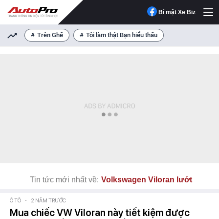
Bí mật Xe Biz
Trên Ghế
Tôi làm thật Bạn hiểu thấu
Tin tức mới nhất về:
Volkswagen Viloran lướt
Ô TÔ
-
2 NĂM TRƯỚC
Mua chiếc VW Viloran này tiết kiệm được