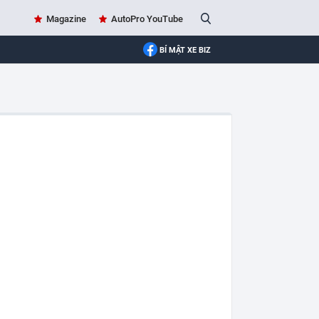
Magazine
AutoPro YouTube
BÍ MẬT XE BIZ