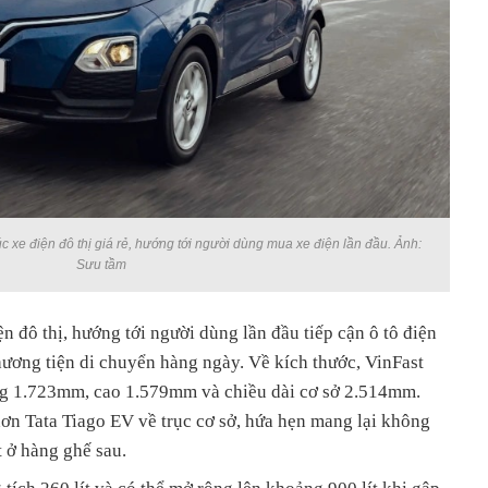
c xe điện đô thị giá rẻ, hướng tới người dùng mua xe điện lần đầu. Ảnh:
Sưu tầm
n đô thị, hướng tới người dùng lần đầu tiếp cận ô tô điện
hương tiện di chuyển hàng ngày. Về kích thước, VinFast
ng 1.723mm, cao 1.579mm và chiều dài cơ sở 2.514mm.
ơn Tata Tiago EV về trục cơ sở, hứa hẹn mang lại không
t ở hàng ghế sau.