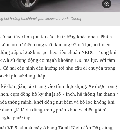
ng hơi hướng hatchback pha crossover. Ảnh: Cartoq
có hai tùy chọn pin tại các thị trường khác nhau. Phiên
 kèm mô-tơ điện công suất khoảng 95 mã lực, mô-men
động xấp xỉ 268km/sạc theo tiêu chuẩn NEDC. Trong khi
23kWh sử dụng động cơ mạnh khoảng 136 mã lực, với tầm
. Cả hai cấu hình đều hướng tới nhu cầu di chuyển trong
và chi phí sử dụng thấp.
 kế đơn giản, tập trung vào tính thực dụng. Xe được trang
 inch, cụm đồng hồ kỹ thuật số 7 inch, hệ thống âm thanh 4
khóa thông minh, khởi động nút bấm và bộ lọc không khí
đánh giá là đủ dùng trong phân khúc xe điện giá rẻ,
 nghệ phức tạp.
xuất VF 5 tại nhà máy ở bang Tamil Nadu (Ấn Độ), cùng