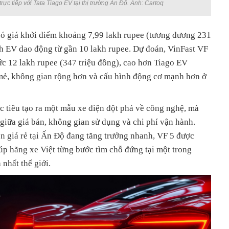
rực tiếp với Tata Tiago EV tại thị trường Ấn Độ. Ảnh: Cartoq
có giá khởi điểm khoảng 7,99 lakh rupee (tương đương 231
ch EV dao động từ gần 10 lakh rupee. Dự đoán, VinFast VF
ức 12 lakh rupee (347 triệu đồng), cao hơn Tiago EV
 mẻ, không gian rộng hơn và cấu hình động cơ mạnh hơn ở
c tiêu tạo ra một mẫu xe điện đột phá về công nghệ, mà
 giữa giá bán, không gian sử dụng và chi phí vận hành.
ện giá rẻ tại Ấn Độ đang tăng trưởng nhanh, VF 5 được
úp hãng xe Việt từng bước tìm chỗ đứng tại một trong
 nhất thế giới.