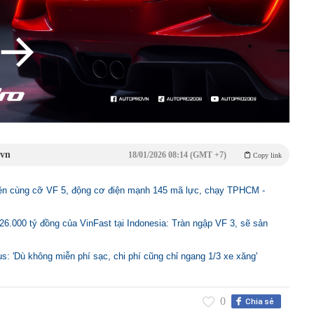
.vn
18/01/2026 08:14 (GMT +7)
Copy link
ện cùng cỡ VF 5, động cơ điện mạnh 145 mã lực, chạy TPHCM -
6.000 tỷ đồng của VinFast tại Indonesia: Tràn ngập VF 3, sẽ sản
s: 'Dù không miễn phí sạc, chi phí cũng chỉ ngang 1/3 xe xăng'
0
Chia sẻ