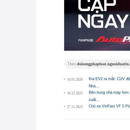
Theo
doisongphapluat.nguoiduatin
Kia EV2 ra mắt: CUV đi
10.01.2026
Nha…
Bên trong nhà máy hơn 2
16.12.2025
xuất…
Chủ xe VinFast VF 5 Plu
27.11.2025