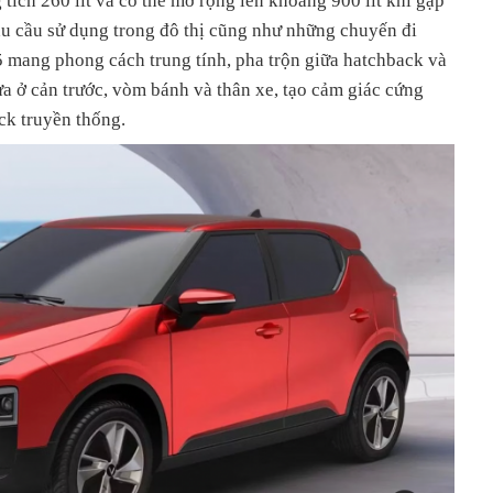
tích 260 lít và có thể mở rộng lên khoảng 900 lít khi gập
hu cầu sử dụng trong đô thị cũng như những chuyến đi
5 mang phong cách trung tính, pha trộn giữa hatchback và
hựa ở cản trước, vòm bánh và thân xe, tạo cảm giác cứng
ck truyền thống.