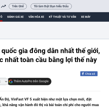
Trên Ghế
Tôi làm thật Bạn hiểu thấu
TÔ
ĐÁNH GIÁ XE
VĂN HÓA XE
KỸ THUẬT VÀ TƯ VẤN
XE MÁY
 quốc gia đông dân nhất thế giới,
c nhất toàn cầu bằng lợi thế này
Chia sẻ
Thêm AutoPro trên Google
 Ấn Độ, VinFast VF 5 xuất hiện như một lựa chọn mới, đặt
, khả năng vận hành đô thị và bài toán chi phí cho người mua