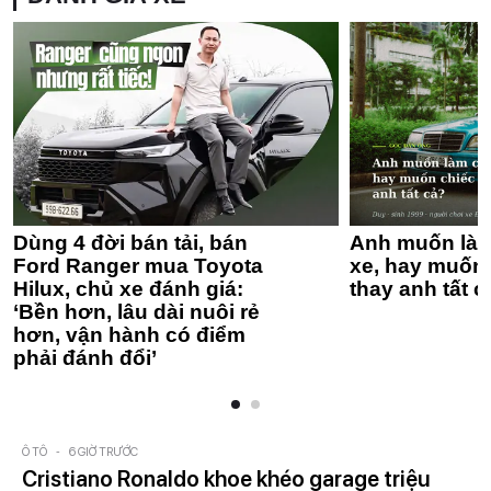
Dùng 4 đời bán tải, bán
Anh muốn làm
Ford Ranger mua Toyota
xe, hay muốn 
Hilux, chủ xe đánh giá:
thay anh tất c
‘Bền hơn, lâu dài nuôi rẻ
hơn, vận hành có điểm
phải đánh đổi’
Ô TÔ
-
6 GIỜ TRƯỚC
Cristiano Ronaldo khoe khéo garage triệu