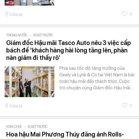
0
Chia sẻ
TRONG NƯỚC
-
6 GIỜ TRƯỚC
Giám đốc Hậu mãi Tasco Auto nêu 3 việc cấp
bách để ‘khách hàng hài lòng tăng lên, phàn
nàn giảm đi thấy rõ’
Phía sau tốc độ tăng trưởng của
Geely và Lynk & Co tại Việt Nam là bài
toán hậu mãi đầy thách thức. Cuộc
trò chuyện cùng Giám đốc Hậu mãi…
0
Chia sẻ
XEM CHƠI
-
6 GIỜ TRƯỚC
Hoa hậu Mai Phương Thúy đăng ảnh Rolls-