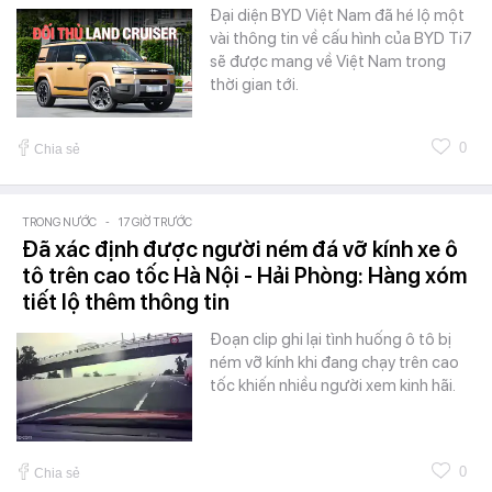
Đại diện BYD Việt Nam đã hé lộ một
vài thông tin về cấu hình của BYD Ti7
sẽ được mang về Việt Nam trong
thời gian tới.
0
Chia sẻ
TRONG NƯỚC
-
17 GIỜ TRƯỚC
Đã xác định được người ném đá vỡ kính xe ô
tô trên cao tốc Hà Nội - Hải Phòng: Hàng xóm
tiết lộ thêm thông tin
Đoạn clip ghi lại tình huống ô tô bị
ném vỡ kính khi đang chạy trên cao
tốc khiến nhiều người xem kinh hãi.
0
Chia sẻ