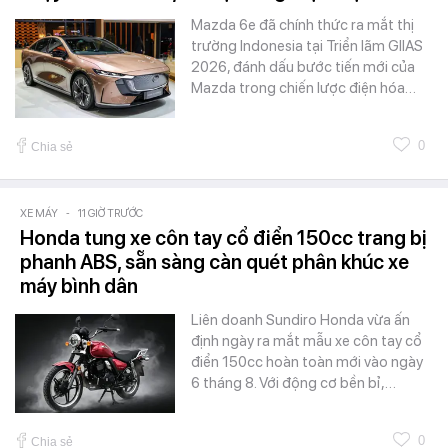
Mazda 6e đã chính thức ra mắt thị
trường Indonesia tại Triển lãm GIIAS
2026, đánh dấu bước tiến mới của
Mazda trong chiến lược điện hóa…
0
Chia sẻ
XE MÁY
-
11 GIỜ TRƯỚC
Honda tung xe côn tay cổ điển 150cc trang bị
phanh ABS, sẵn sàng càn quét phân khúc xe
máy bình dân
Liên doanh Sundiro Honda vừa ấn
định ngày ra mắt mẫu xe côn tay cổ
điển 150cc hoàn toàn mới vào ngày
6 tháng 8. Với động cơ bền bỉ,…
0
Chia sẻ