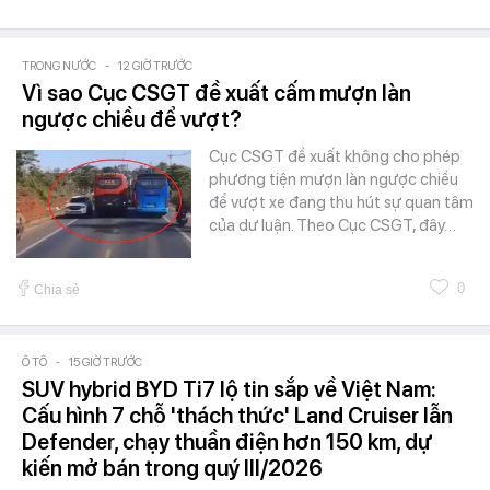
TRONG NƯỚC
-
12 GIỜ TRƯỚC
Vì sao Cục CSGT đề xuất cấm mượn làn
ngược chiều để vượt?
Cục CSGT đề xuất không cho phép
phương tiện mượn làn ngược chiều
để vượt xe đang thu hút sự quan tâm
của dư luận. Theo Cục CSGT, đây…
0
Chia sẻ
Ô TÔ
-
15 GIỜ TRƯỚC
SUV hybrid BYD Ti7 lộ tin sắp về Việt Nam:
Cấu hình 7 chỗ 'thách thức' Land Cruiser lẫn
Defender, chạy thuần điện hơn 150 km, dự
kiến mở bán trong quý III/2026