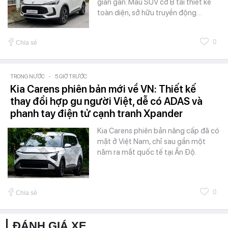
gian gần. Mẫu SUV cỡ B tái thiết kế
toàn diện, sở hữu truyền động…
0
Chia sẻ
TRONG NƯỚC
-
5 GIỜ TRƯỚC
Kia Carens phiên bản mới về VN: Thiết kế
thay đổi hợp gu người Việt, dễ có ADAS và
phanh tay điện tử cạnh tranh Xpander
Kia Carens phiên bản nâng cấp đã có
mặt ở Việt Nam, chỉ sau gần một
năm ra mắt quốc tế tại Ấn Độ.
0
Chia sẻ
ĐÁNH GIÁ XE