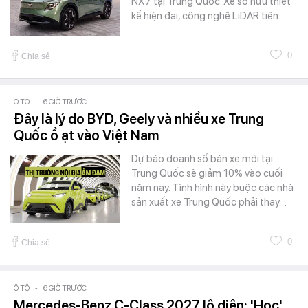
NX7 tại Trung Quốc. Xe sở hữu thiết
kế hiện đại, công nghệ LiDAR tiên…
0
Chia sẻ
Ô TÔ
-
6 GIỜ TRƯỚC
Đây là lý do BYD, Geely và nhiều xe Trung
Quốc ồ ạt vào Việt Nam
Dự báo doanh số bán xe mới tại
Trung Quốc sẽ giảm 10% vào cuối
năm nay. Tình hình này buộc các nhà
sản xuất xe Trung Quốc phải thay…
0
Chia sẻ
Ô TÔ
-
6 GIỜ TRƯỚC
Mercedes-Benz C-Class 2027 lộ diện: 'Học'