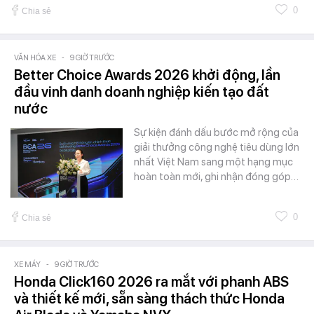
0
Chia sẻ
VĂN HÓA XE
-
9 GIỜ TRƯỚC
Better Choice Awards 2026 khởi động, lần
đầu vinh danh doanh nghiệp kiến tạo đất
nước
Sự kiện đánh dấu bước mở rộng của
giải thưởng công nghệ tiêu dùng lớn
nhất Việt Nam sang một hạng mục
hoàn toàn mới, ghi nhận đóng góp…
0
Chia sẻ
XE MÁY
-
9 GIỜ TRƯỚC
Honda Click160 2026 ra mắt với phanh ABS
và thiết kế mới, sẵn sàng thách thức Honda