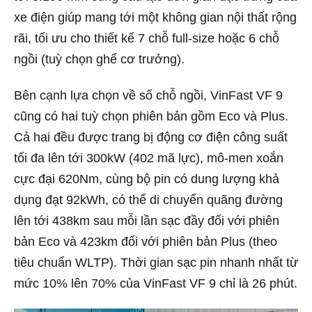
xe điện giúp mang tới một không gian nội thất rộng
rãi, tối ưu cho thiết kế 7 chỗ full-size hoặc 6 chỗ
ngồi (tuỳ chọn ghế cơ trưởng).
Bên cạnh lựa chọn về số chỗ ngồi, VinFast VF 9
cũng có hai tuỳ chọn phiên bản gồm Eco và Plus.
Cả hai đều được trang bị động cơ điện công suất
tối đa lên tới 300kW (402 mã lực), mô-men xoắn
cực đại 620Nm, cùng bộ pin có dung lượng khả
dụng đạt 92kWh, có thể di chuyển quãng đường
lên tới 438km sau mỗi lần sạc đầy đối với phiên
bản Eco và 423km đối với phiên bản Plus (theo
tiêu chuẩn WLTP). Thời gian sạc pin nhanh nhất từ
mức 10% lên 70% của VinFast VF 9 chỉ là 26 phút.