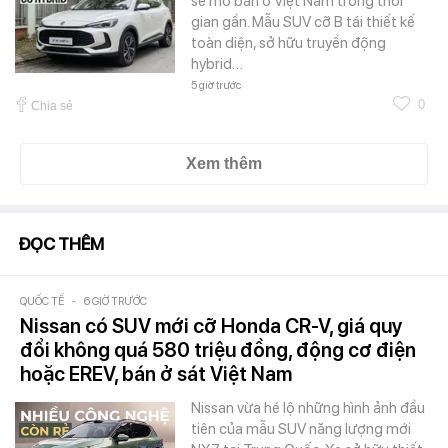
sẽ mở bán ở Việt Nam trong thời
gian gần. Mẫu SUV cỡ B tái thiết kế
toàn diện, sở hữu truyền động
hybrid…
5 giờ trước
0
Chia sẻ
Xem thêm
ĐỌC THÊM
QUỐC TẾ
-
6 GIỜ TRƯỚC
Nissan có SUV mới cỡ Honda CR-V, giá quy
đổi không quá 580 triệu đồng, động cơ điện
hoặc EREV, bán ở sát Việt Nam
Nissan vừa hé lộ những hình ảnh đầu
tiên của mẫu SUV năng lượng mới