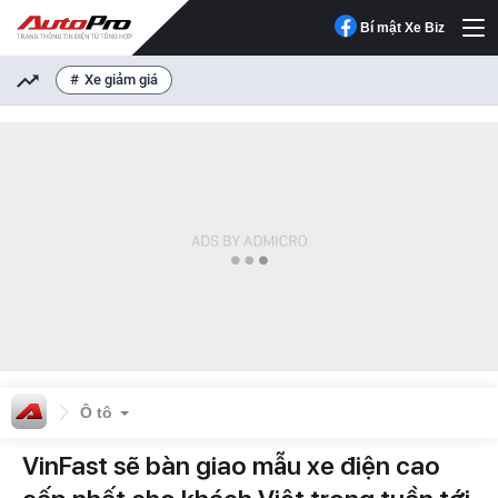
Bí mật Xe Biz
Xe giảm giá
Ô tô
VinFast sẽ bàn giao mẫu xe điện cao