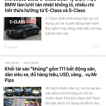
BMW làm lưới tản nhiệt khổng lồ, nhiều chi
tiết thừa hưởng từ E-Class và S-Class
C-Class nhiều khả năng tiếp tục sử
dụng các hệ truyền động hiện hành.
Bao gồm máy xăng, máy dầu và máy
hybrid cắm sạc.
0
Chia sẻ
VĂN HÓA XE
-
6 GIỜ TRƯỚC
Khối tài sản "khủng" gồm 111 bất động sản,
dàn siêu xe, đồ hàng hiệu, USD, vàng... vụ Mr
Pips
Về trách nhiệm dân sự, các bị hại yêu
cầu được bồi thường số tiền bị
chiếm đoạt. Phó Đức Nam (Mr Pips)
đề nghị được sử dụng tài sản bị thu…