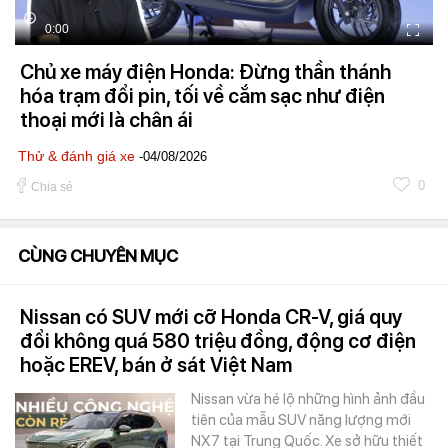
0:00
Chủ xe máy điện Honda: Đừng thần thánh
hóa trạm đổi pin, tối về cắm sạc như điện
thoại mới là chân ái
Thử & đánh giá xe
-04/08/2026
0
Chia sẻ
CÙNG CHUYÊN MỤC
Nissan có SUV mới cỡ Honda CR-V, giá quy
đổi không quá 580 triệu đồng, động cơ điện
hoặc EREV, bán ở sát Việt Nam
Nissan vừa hé lộ những hình ảnh đầu
tiên của mẫu SUV năng lượng mới
NX7 tại Trung Quốc. Xe sở hữu thiết