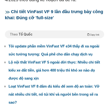
Chi tiết VinFast VF 9 lần đầu trưng bày công
khai: Đúng cỡ 'full-size'
Theo
Tổ Quốc
Copy link
Tôi update phần mềm VinFast VF e34 thấy đi xa ngoài
sức tưởng tượng: Quá phê cho dân chạy dịch vụ
Lộ nội thất VinFast VF 5 ngoài đời thực: Nhiều chi tiết
kiểu xe đắt tiền, giá hơn 400 triệu thì khó xe nào đọ
được độ sang xịn
Loạt VinFast VF 8 đâm đủ kiểu để xem độ an toàn: Vỡ
nát nhiều chi tiết, nổ túi khí và người bên trong sẽ ra
sao?