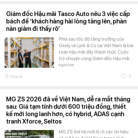
Giám đốc Hậu mãi Tasco Auto nêu 3 việc cấp
bách để ‘khách hàng hài lòng tăng lên, phàn
nàn giảm đi thấy rõ’
Phía sau tốc độ tăng trưởng của
Geely và Lynk & Co tại Việt Nam là bài
toán hậu mãi đầy thách thức. Cuộc
trò chuyện cùng Giám đốc Hậu mãi…
6 giờ trước
0
Chia sẻ
MG ZS 2026 đã về Việt Nam, dễ ra mắt tháng
sau: Giá tạm tính dưới 600 triệu đồng, thiết
kế mới long lanh hơn, có hybrid, ADAS cạnh
tranh Xforce, Seltos
MG ZS thế hệ mới lộ rõ các tín hiệu