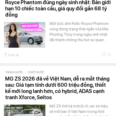
Royce Phantom đúng ngày sinh nhật: Bản giới
hạn 10 chiếc toàn cầu, giá quy đổi gần 68 tỷ
đồng
Một bức ảnh Rolls-Royce Phantom
cùng dòng trạng thái ngắn của Mai
Phương Thúy trong ngày sinh nhật
đã nhanh chóng thu hút sự quan…
0
Chia sẻ
TRONG NƯỚC
-
5 GIỜ TRƯỚC
MG ZS 2026 đã về Việt Nam, dễ ra mắt tháng
sau: Giá tạm tính dưới 600 triệu đồng, thiết
kế mới long lanh hơn, có hybrid, ADAS cạnh
tranh Xforce, Seltos
MG ZS thế hệ mới lộ rõ các tín hiệu
sẽ mở bán ở Việt Nam trong thời