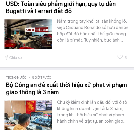
USD: Toàn siêu phẩm giới hạn, quy tụ dàn
Bugatti và Ferrari đắt đỏ
Nắm trong tay khối tài sản khổng lồ,
việc Cristiano Ronaldo sở hữu dàn xế
hộp đắt đỏ bậc nhất thế giới không
còn là bí mật. Tuy nhiên, bức ảnh…
0
Chia sẻ
TRONG NƯỚC
-
8 GIỜ TRƯỚC
Bộ Công an đề xuất thời hiệu xử phạt vi phạm
giao thông là 3 năm
Chu kỳ kiểm định lần đầu đối với ô tô
không kinh doanh vận tải là 3 năm,
trong khi thời hiệu xử phạt vi phạm
hành chính về trật tự, an toàn giao…