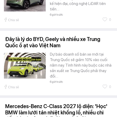
kế hiện đại, công nghệ LiDAR tiên
tiến…
6 giờ trước
0
Chia sẻ
Đây là lý do BYD, Geely và nhiều xe Trung
Quốc ồ ạt vào Việt Nam
Dự báo doanh số bán xe mới tại
Trung Quốc sẽ giảm 10% vào cuối
năm nay. Tình hình này buộc các nhà
sản xuất xe Trung Quốc phải thay
đổi…
6 giờ trước
0
Chia sẻ
Mercedes-Benz C-Class 2027 lộ diện: 'Học'
BMW làm lưới tản nhiệt khổng lồ, nhiều chi