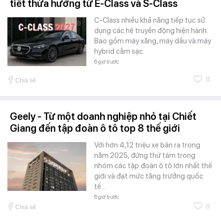
tiết thừa hưởng từ E-Class và S-Class
C-Class nhiều khả năng tiếp tục sử
dụng các hệ truyền động hiện hành.
Bao gồm máy xăng, máy dầu và máy
hybrid cắm sạc.
6 giờ trước
0
Chia sẻ
Geely - Từ một doanh nghiệp nhỏ tại Chiết
Giang đến tập đoàn ô tô top 8 thế giới
Với hơn 4,12 triệu xe bán ra trong
năm 2025, đứng thứ tám trong
nhóm các tập đoàn ô tô lớn nhất thế
giới và đạt mức tăng trưởng quốc
tế…
6 giờ trước
0
Chia sẻ