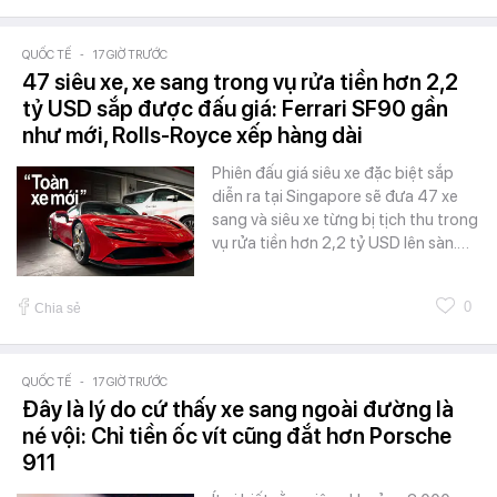
QUỐC TẾ
-
17 GIỜ TRƯỚC
47 siêu xe, xe sang trong vụ rửa tiền hơn 2,2
tỷ USD sắp được đấu giá: Ferrari SF90 gần
như mới, Rolls-Royce xếp hàng dài
Phiên đấu giá siêu xe đặc biệt sắp
diễn ra tại Singapore sẽ đưa 47 xe
sang và siêu xe từng bị tịch thu trong
vụ rửa tiền hơn 2,2 tỷ USD lên sàn.…
0
Chia sẻ
QUỐC TẾ
-
17 GIỜ TRƯỚC
Đây là lý do cứ thấy xe sang ngoài đường là
né vội: Chỉ tiền ốc vít cũng đắt hơn Porsche
911