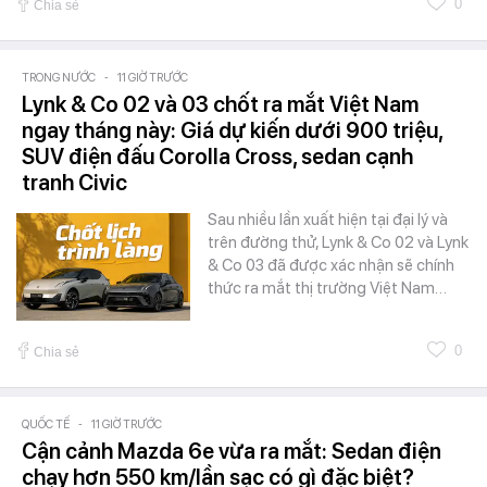
0
Chia sẻ
TRONG NƯỚC
-
11 GIỜ TRƯỚC
Lynk & Co 02 và 03 chốt ra mắt Việt Nam
ngay tháng này: Giá dự kiến dưới 900 triệu,
SUV điện đấu Corolla Cross, sedan cạnh
tranh Civic
Sau nhiều lần xuất hiện tại đại lý và
trên đường thử, Lynk & Co 02 và Lynk
& Co 03 đã được xác nhận sẽ chính
thức ra mắt thị trường Việt Nam…
0
Chia sẻ
QUỐC TẾ
-
11 GIỜ TRƯỚC
Cận cảnh Mazda 6e vừa ra mắt: Sedan điện
chạy hơn 550 km/lần sạc có gì đặc biệt?