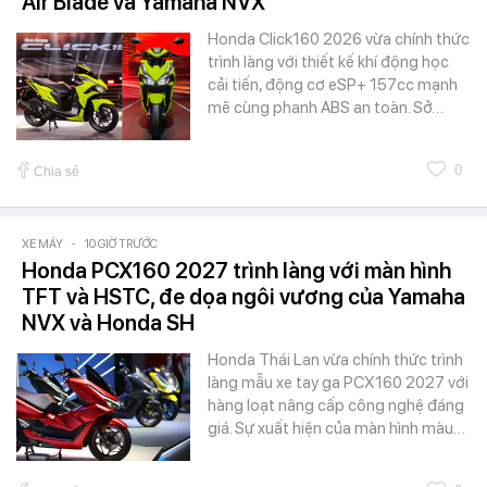
Air Blade và Yamaha NVX
Honda Click160 2026 vừa chính thức
trình làng với thiết kế khí động học
cải tiến, động cơ eSP+ 157cc mạnh
mẽ cùng phanh ABS an toàn. Sở…
0
Chia sẻ
XE MÁY
-
10 GIỜ TRƯỚC
Honda PCX160 2027 trình làng với màn hình
TFT và HSTC, đe dọa ngôi vương của Yamaha
NVX và Honda SH
Honda Thái Lan vừa chính thức trình
làng mẫu xe tay ga PCX160 2027 với
hàng loạt nâng cấp công nghệ đáng
giá. Sự xuất hiện của màn hình màu…