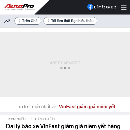
Bí mật Xe Biz
Trên Ghế
Tôi làm thật Bạn hiểu thấu
Tin tức mới nhất về:
VinFast giảm giá niêm yết
TRONG NƯỚC
-
1 THÁNG TRƯỚC
Đại lý báo xe VinFast giảm giá niêm yết hàng