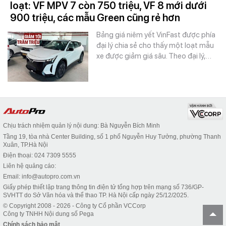
loạt: VF MPV 7 còn 750 triệu, VF 8 mới dưới
900 triệu, các mẫu Green cũng rẻ hơn
Bảng giá niêm yết VinFast được phía
đại lý chia sẻ cho thấy một loạt mẫu
xe được giảm giá sâu. Theo đại lý,…
Chịu trách nhiệm quản lý nội dung: Bà Nguyễn Bích Minh
Tầng 19, tòa nhà Center Building, số 1 phố Nguyễn Huy Tưởng, phường Thanh
Xuân, TP.Hà Nội
Điện thoại: 024 7309 5555
Liên hệ quảng cáo:
Email: info@autopro.com.vn
Giấy phép thiết lập trang thông tin điện tử tổng hợp trên mạng số 736/GP-
SVHTT do Sở Văn hóa và thể thao TP. Hà Nội cấp ngày 25/12/2025.
© Copyright 2008 - 2026 - Công ty Cổ phần VCCorp
Công ty TNHH Nội dung số Pega
Chính sách bảo mật