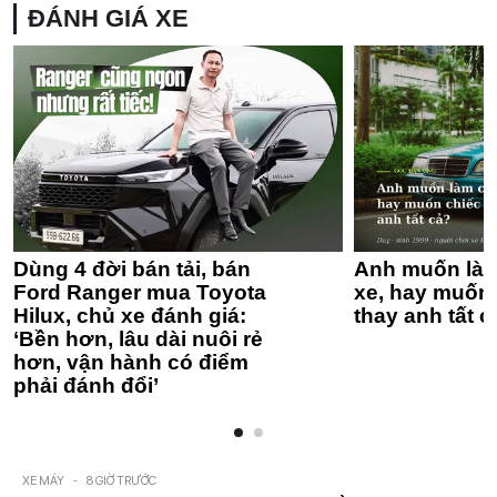
ĐÁNH GIÁ XE
Dùng 4 đời bán tải, bán
Anh muốn làm
Ford Ranger mua Toyota
xe, hay muốn 
Hilux, chủ xe đánh giá:
thay anh tất c
‘Bền hơn, lâu dài nuôi rẻ
hơn, vận hành có điểm
phải đánh đổi’
XE MÁY
-
8 GIỜ TRƯỚC