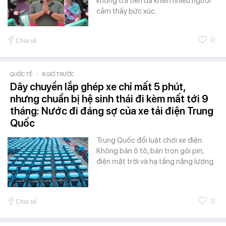
không trả tiền đã khiến nhiều người
cảm thấy bức xúc.
0
Chia sẻ
QUỐC TẾ
-
8 GIỜ TRƯỚC
Dây chuyền lắp ghép xe chỉ mất 5 phút,
nhưng chuẩn bị hệ sinh thái đi kèm mất tới 9
tháng: Nước đi đáng sợ của xe tải điện Trung
Quốc
Trung Quốc đổi luật chơi xe điện:
Không bán ô tô, bán trọn gói pin,
điện mặt trời và hạ tầng năng lượng.
0
Chia sẻ