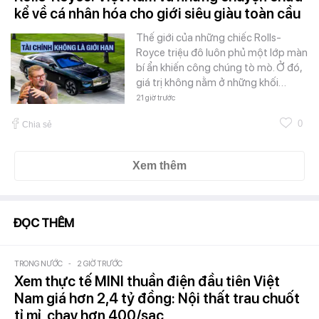
kể về cá nhân hóa cho giới siêu giàu toàn cầu
Thế giới của những chiếc Rolls-
Royce triệu đô luôn phủ một lớp màn
bí ẩn khiến công chúng tò mò. Ở đó,
giá trị không nằm ở những khối…
21 giờ trước
0
Chia sẻ
Xem thêm
ĐỌC THÊM
TRONG NƯỚC
-
2 GIỜ TRƯỚC
Xem thực tế MINI thuần điện đầu tiên Việt
Nam giá hơn 2,4 tỷ đồng: Nội thất trau chuốt
tỉ mỉ, chạy hơn 400/sạc