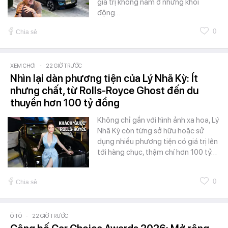
giá trị không nằm ở những khối
động…
0
Chia sẻ
XEM CHƠI
-
22 GIỜ TRƯỚC
Nhìn lại dàn phương tiện của Lý Nhã Kỳ: Ít
nhưng chất, từ Rolls-Royce Ghost đến du
thuyền hơn 100 tỷ đồng
Không chỉ gắn với hình ảnh xa hoa, Lý
Nhã Kỳ còn từng sở hữu hoặc sử
dụng nhiều phương tiện có giá trị lên
tới hàng chục, thậm chí hơn 100 tỷ…
0
Chia sẻ
Ô TÔ
-
22 GIỜ TRƯỚC