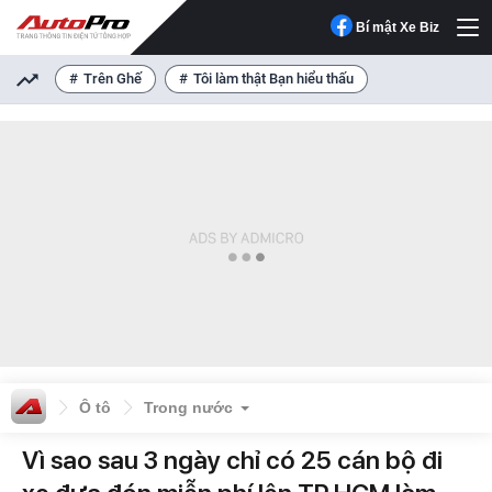
Bí mật Xe Biz
Trên Ghế
Tôi làm thật Bạn hiểu thấu
Ô tô
Trong nước
Vì sao sau 3 ngày chỉ có 25 cán bộ đi