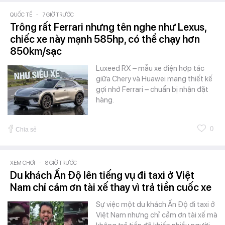
QUỐC TẾ
-
7 GIỜ TRƯỚC
Trông rất Ferrari nhưng tên nghe như Lexus,
chiếc xe này mạnh 585hp, có thể chạy hơn
850km/sạc
Luxeed RX – mẫu xe điện hợp tác
giữa Chery và Huawei mang thiết kế
gợi nhớ Ferrari – chuẩn bị nhận đặt
hàng.
0
Chia sẻ
XEM CHƠI
-
8 GIỜ TRƯỚC
Du khách Ấn Độ lên tiếng vụ đi taxi ở Việt
Nam chỉ cảm ơn tài xế thay vì trả tiền cuốc xe
Sự việc một du khách Ấn Độ đi taxi ở
Việt Nam nhưng chỉ cảm ơn tài xế mà