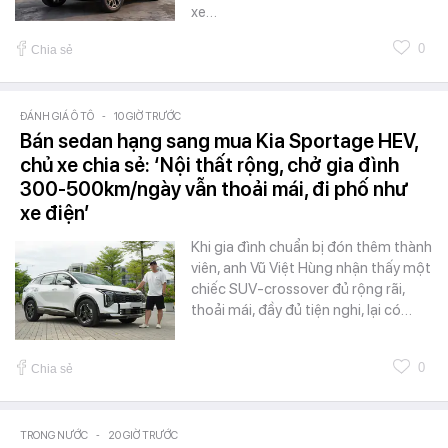
xe…
0
Chia sẻ
ĐÁNH GIÁ Ô TÔ
-
10 GIỜ TRƯỚC
Bán sedan hạng sang mua Kia Sportage HEV,
chủ xe chia sẻ: ‘Nội thất rộng, chở gia đình
300-500km/ngày vẫn thoải mái, đi phố như
xe điện’
Khi gia đình chuẩn bị đón thêm thành
viên, anh Vũ Việt Hùng nhận thấy một
chiếc SUV-crossover đủ rộng rãi,
thoải mái, đầy đủ tiện nghi, lại có…
0
Chia sẻ
TRONG NƯỚC
-
20 GIỜ TRƯỚC