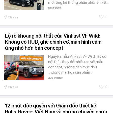
mở rộng hệ thống phân phối lên 76…
6 giờ trước
0
Chia sẻ
Lộ rõ khoang nội thất của VinFast VF Wild:
Không có HUD, ghế chỉnh cơ, màn hình cảm
ứng nhỏ hơn bản concept
Nguyên mẫu VinFast VF Wild này có
nội thất thay đổi nhiều so với mẫu
concept, hướng đến mục tiêu
thương mại hóa sản phẩm.
20 giờ trước
0
Chia sẻ
12 phút độc quyền với Giám đốc thiết kế
Rolls-Royce: Việt Nam và những chuyện chưa