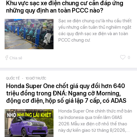
Khu vực sạc xe điện chung cư cần đáp ứng
những quy định an toàn PCCC nào?
Sạc xe điện chung cư là nhu cầu thiết
yếu nhưng cần tuân thủ nghiêm ngặt
các quy định sạc xe điện và an toàn
PCCC chung cư.
0
Chia sẻ
QUỐC TẾ
-
10 GIỜ TRƯỚC
Honda Super One chốt giá quy đổi hơn 640
triệu đồng trong ĐNÁ: Ngang cỡ Morning,
động cơ điện, hộp số giả lập 7 cấp, có ADAS
Honda Super One chính thức mở bán
tại Indonesia qua triển lãm GIIAS
2026. Mẫu xe điện cỡ nhỏ thể thao
này dự kiến giao từ tháng 8/2026,…