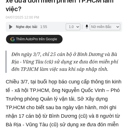
xe đưa đón miễn phí lên TP.HCM làm
việc?
04/07/2025 12:00 PM
Nghe đọc bài
1:55
Thêm AutoPro trên Google
Đến ngày 3/7, chỉ 25 cán bộ ở Bình Dương và Bà
Rịa - Vũng Tàu (cũ) sử dụng xe đưa đón miễn phí
đến TP.HCM làm việc sau khi sáp nhập tỉnh.
Chiều 3/7, tại buổi họp báo cung cấp thông tin kinh
tế - xã hội TP.HCM, ông Nguyễn Quốc Vinh – Phó
Trưởng phòng Quản lý vận tải, Sở Xây dựng
TP.HCM cho biết sau ba ngày vận hành, mới ghi
nhận 17 cán bộ từ Bình Dương (cũ) và 8 người từ
Bà Rịa - Vũng Tàu (cũ) sử dụng xe đưa đón miễn