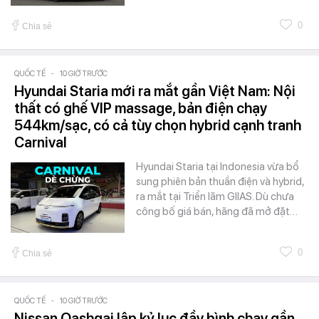
0
Chia sẻ
QUỐC TẾ
-
10 GIỜ TRƯỚC
Hyundai Staria mới ra mắt gần Việt Nam: Nội
thất có ghế VIP massage, bản điện chạy
544km/sạc, có cả tùy chọn hybrid cạnh tranh
Carnival
Hyundai Staria tại Indonesia vừa bổ
sung phiên bản thuần điện và hybrid,
ra mắt tại Triển lãm GIIAS. Dù chưa
công bố giá bán, hãng đã mở đặt…
0
Chia sẻ
QUỐC TẾ
-
10 GIỜ TRƯỚC
Nissan Qashqai lập kỷ lục đầy bình chạy gần