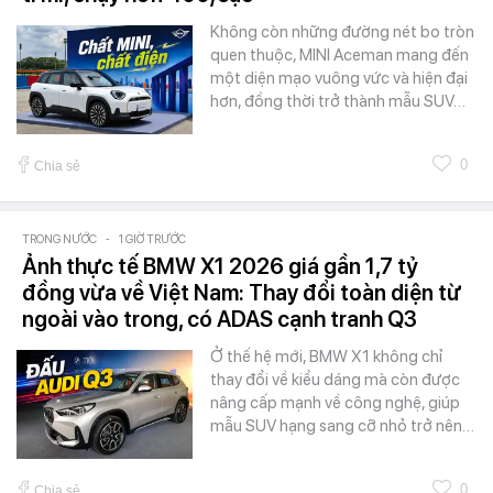
Không còn những đường nét bo tròn
quen thuộc, MINI Aceman mang đến
một diện mạo vuông vức và hiện đại
hơn, đồng thời trở thành mẫu SUV…
0
Chia sẻ
TRONG NƯỚC
-
1 GIỜ TRƯỚC
Ảnh thực tế BMW X1 2026 giá gần 1,7 tỷ
đồng vừa về Việt Nam: Thay đổi toàn diện từ
ngoài vào trong, có ADAS cạnh tranh Q3
Ở thế hệ mới, BMW X1 không chỉ
thay đổi về kiểu dáng mà còn được
nâng cấp mạnh về công nghệ, giúp
mẫu SUV hạng sang cỡ nhỏ trở nên…
0
Chia sẻ