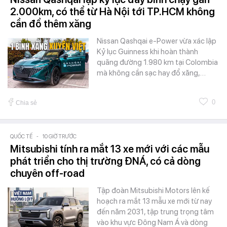
2.000km, có thể từ Hà Nội tới TP.HCM không
cần đổ thêm xăng
Nissan Qashqai e-Power vừa xác lập
Kỷ lục Guinness khi hoàn thành
quãng đường 1.980 km tại Colombia
mà không cần sạc hay đổ xăng,…
0
Chia sẻ
QUỐC TẾ
-
10 GIỜ TRƯỚC
Mitsubishi tính ra mắt 13 xe mới với các mẫu
phát triển cho thị trường ĐNÁ, có cả dòng
chuyên off-road
Tập đoàn Mitsubishi Motors lên kế
hoạch ra mắt 13 mẫu xe mới từ nay
đến năm 2031, tập trung trọng tâm
vào khu vực Đông Nam Á và dòng