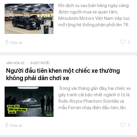
Khi dịch vụ sau bán hàng ngày càng
được người mua xe quan tâm,
Mitsubishi Motors Việt Nam tiếp tục
mở rộng hệ thống phân phối lên 76…
0
Chia sẻ
VĂN HÓA XE
-
6 GIỜ TRƯỚC
Người đầu tiên khen một chiếc xe thường
không phải dân chơi xe
Trong vài tháng gần đây, hai chiếc xe
gây tranh cãi bậc nhất ngành ô tô là
Rolls-Royce Phantom Scintilla và
mẫu Ferrari chạy điện đầu tiên, lần…
0
Chia sẻ