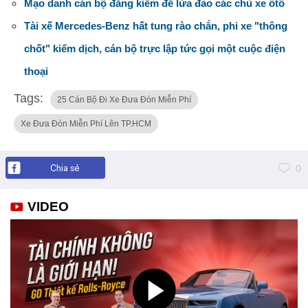
Mạo danh cán bộ đăng kiểm để lừa đảo các chủ xe ôtô
Tài xế Mercedes-Benz hất tung rào chắn, phi xe "thông
chốt" kiểm dịch, cán bộ trực lập tức gọi một cuộc điện
thoại
Tags:
25 Cán Bộ Đi Xe Đưa Đón Miễn Phí
Xe Đưa Đón Miễn Phí Lên TP.HCM
Chia sẻ
0
VIDEO