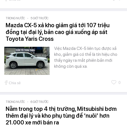
TRONG NƯỚC
-
5 GIỜ TRƯỚC
Mazda CX-5 xả kho giảm giá tới 107 triệu
đồng tại đại lý, bản cao giá xuống áp sát
Toyota Yaris Cross
Việc Mazda CX-5 liên tục được xả
kho, giảm giá có thể là tín hiệu cho
thấy ngày ra mắt phiên bản mới
không còn quá xa.
0
Chia sẻ
TRONG NƯỚC
-
6 GIỜ TRƯỚC
Nằm trong top 4 thị trường, Mitsubishi bơm
thêm đại lý và kho phụ tùng để ‘nuôi’ hơn
21.000 xe mới bán ra