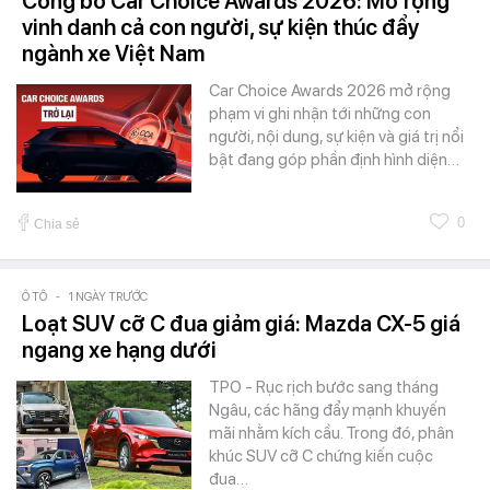
Công bố Car Choice Awards 2026: Mở rộng
vinh danh cả con người, sự kiện thúc đẩy
ngành xe Việt Nam
Car Choice Awards 2026 mở rộng
phạm vi ghi nhận tới những con
người, nội dung, sự kiện và giá trị nổi
bật đang góp phần định hình diện…
0
Chia sẻ
Ô TÔ
-
1 NGÀY TRƯỚC
Loạt SUV cỡ C đua giảm giá: Mazda CX-5 giá
ngang xe hạng dưới
TPO - Rục rịch bước sang tháng
Ngâu, các hãng đẩy mạnh khuyến
mãi nhằm kích cầu. Trong đó, phân
khúc SUV cỡ C chứng kiến cuộc
đua…