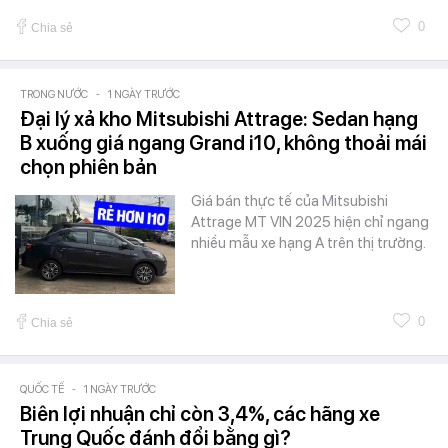
0
Chia sẻ
TRONG NƯỚC
-
1 NGÀY TRƯỚC
Đại lý xả kho Mitsubishi Attrage: Sedan hạng
B xuống giá ngang Grand i10, không thoải mái
chọn phiên bản
Giá bán thực tế của Mitsubishi
Attrage MT VIN 2025 hiện chỉ ngang
nhiều mẫu xe hạng A trên thị trường.
0
Chia sẻ
QUỐC TẾ
-
1 NGÀY TRƯỚC
Biên lợi nhuận chỉ còn 3,4%, các hãng xe
Trung Quốc đánh đổi bằng gì?