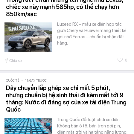
chiếc xe này mạnh 585hp, có thể chạy hơn
850km/sạc
Luxeed RX – mẫu xe điện hợp tác
giữa Chery và Huawei mang thiết kế
gợi nhớ Ferrari – chuẩn bị nhận đặt
hàng.
0
Chia sẻ
QUỐC TẾ
-
1 NGÀY TRƯỚC
Dây chuyền lắp ghép xe chỉ mất 5 phút,
nhưng chuẩn bị hệ sinh thái đi kèm mất tới 9
tháng: Nước đi đáng sợ của xe tải điện Trung
Quốc
Trung Quốc đổi luật chơi xe điện:
Không bán ô tô, bán trọn gói pin,
điện mặt trời và hạ tầng năng lượng.