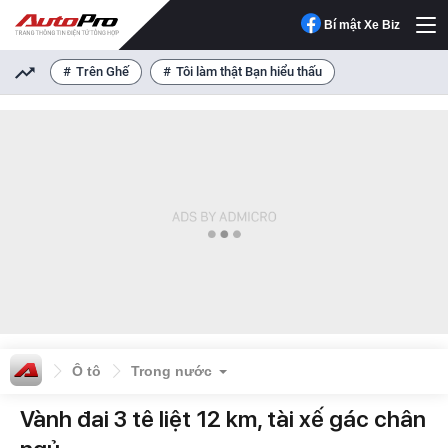
Bí mật Xe Biz
Trên Ghế
Tôi làm thật Bạn hiểu thấu
Ô tô
Trong nước
Vành đai 3 tê liệt 12 km, tài xế gác chân