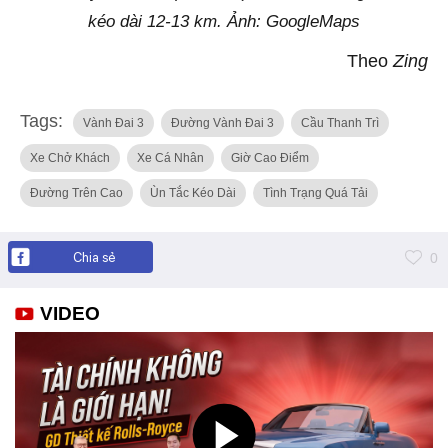
kéo dài 12-13 km. Ảnh: GoogleMaps
Theo
Zing
Tags:
Vành Đai 3
Đường Vành Đai 3
Cầu Thanh Trì
Xe Chở Khách
Xe Cá Nhân
Giờ Cao Điểm
Đường Trên Cao
Ùn Tắc Kéo Dài
Tình Trạng Quá Tải
Chia sẻ
0
VIDEO