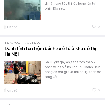
đi trên cao tốc thì lửa bùng lên từ
phần lốp sau.
0
Chia sẻ
TRONG NƯỚC
-
3 GIỜ TRƯỚC
Danh tính tên trộm bánh xe ô tô ở khu đô thị
Hà Nội
Sau 6 giờ gây án, tên trộm tháo 2
bánh xe ô tô ở khu đô thị Thanh Hà bị
công an bắt giữ và thu hồi lại toàn bộ
tang vật.
0
Chia sẻ