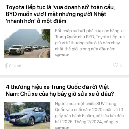
Toyota tiếp tục là 'vua doanh số' toàn cầu,
BYD muốn vượt mặt nhưng người Nhật
'nhanh hơn' ở một điểm
Bất chấp sự bứt phá của các hãng xe
Trung Quốc như BYD, Toyota tiếp tục
giữ vị trí thương hiệu ô tô bán chạy
nhất thế giới trong nửa đầu năm…
5 giờ trước
0
Chia sẻ
4 thương hiệu xe Trung Quốc đã rời Việt
Nam: Chủ xe của họ bây giờ sửa xe ở đâu?
Người mua một chiếc SUV Trung
Quốc vào cuối năm 2020 nhận về tờ
giấy bảo hành 5 năm, có hiệu lực đến
hết 2025. Tháng 2/2024, công ty…
6 giờ trước