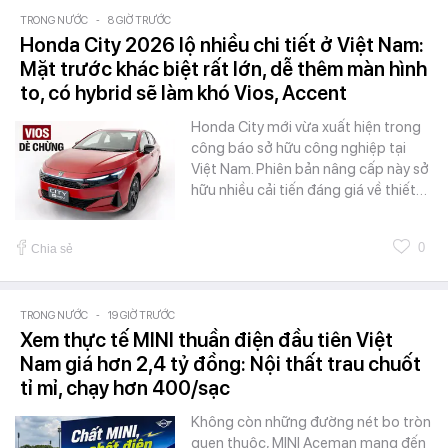
TRONG NƯỚC
-
8 GIỜ TRƯỚC
Honda City 2026 lộ nhiều chi tiết ở Việt Nam:
Mặt trước khác biệt rất lớn, dễ thêm màn hình
to, có hybrid sẽ làm khó Vios, Accent
Honda City mới vừa xuất hiện trong
công báo sở hữu công nghiệp tại
Việt Nam. Phiên bản nâng cấp này sở
hữu nhiều cải tiến đáng giá về thiết…
0
Chia sẻ
TRONG NƯỚC
-
19 GIỜ TRƯỚC
Xem thực tế MINI thuần điện đầu tiên Việt
Nam giá hơn 2,4 tỷ đồng: Nội thất trau chuốt
tỉ mỉ, chạy hơn 400/sạc
Không còn những đường nét bo tròn
quen thuộc, MINI Aceman mang đến