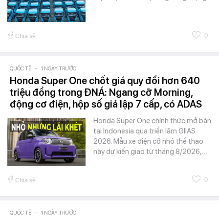
0
Chia sẻ
QUỐC TẾ
-
1 NGÀY TRƯỚC
Honda Super One chốt giá quy đổi hơn 640
triệu đồng trong ĐNÁ: Ngang cỡ Morning,
động cơ điện, hộp số giả lập 7 cấp, có ADAS
Honda Super One chính thức mở bán
tại Indonesia qua triển lãm GIIAS
2026. Mẫu xe điện cỡ nhỏ thể thao
này dự kiến giao từ tháng 8/2026,…
0
Chia sẻ
QUỐC TẾ
-
1 NGÀY TRƯỚC