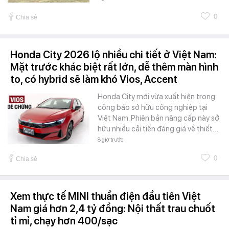
0
Chia sẻ
Honda City 2026 lộ nhiều chi tiết ở Việt Nam:
Mặt trước khác biệt rất lớn, dễ thêm màn hình
to, có hybrid sẽ làm khó Vios, Accent
Honda City mới vừa xuất hiện trong
công báo sở hữu công nghiệp tại
Việt Nam. Phiên bản nâng cấp này sở
hữu nhiều cải tiến đáng giá về thiết…
8 giờ trước
0
Chia sẻ
Xem thực tế MINI thuần điện đầu tiên Việt
Nam giá hơn 2,4 tỷ đồng: Nội thất trau chuốt
tỉ mỉ, chạy hơn 400/sạc