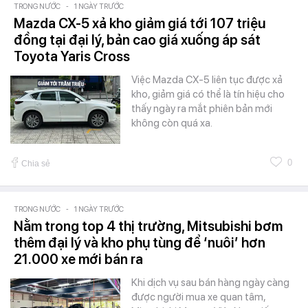
TRONG NƯỚC
-
1 NGÀY TRƯỚC
Mazda CX-5 xả kho giảm giá tới 107 triệu
đồng tại đại lý, bản cao giá xuống áp sát
Toyota Yaris Cross
Việc Mazda CX-5 liên tục được xả
kho, giảm giá có thể là tín hiệu cho
thấy ngày ra mắt phiên bản mới
không còn quá xa.
0
Chia sẻ
TRONG NƯỚC
-
1 NGÀY TRƯỚC
Nằm trong top 4 thị trường, Mitsubishi bơm
thêm đại lý và kho phụ tùng để ‘nuôi’ hơn
21.000 xe mới bán ra
Khi dịch vụ sau bán hàng ngày càng
được người mua xe quan tâm,