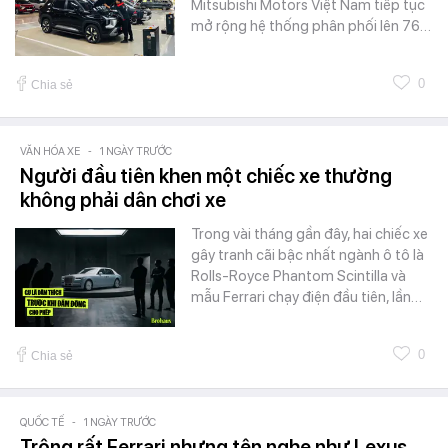
Mitsubishi Motors Việt Nam tiếp tục
mở rộng hệ thống phân phối lên 76…
0
Chia sẻ
VĂN HÓA XE
-
1 NGÀY TRƯỚC
Người đầu tiên khen một chiếc xe thường
không phải dân chơi xe
Trong vài tháng gần đây, hai chiếc xe
gây tranh cãi bậc nhất ngành ô tô là
Rolls-Royce Phantom Scintilla và
mẫu Ferrari chạy điện đầu tiên, lần…
0
Chia sẻ
QUỐC TẾ
-
1 NGÀY TRƯỚC
Trông rất Ferrari nhưng tên nghe như Lexus,