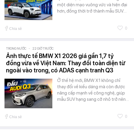
một diện mạo vuông vức và hiện đại
hơn, đồng thời trở thành mẫu SUV…
0
Chia sẻ
TRONG NƯỚC
-
22 GIỜ TRƯỚC
Ảnh thực tế BMW X1 2026 giá gần 1,7 tỷ
đồng vừa về Việt Nam: Thay đổi toàn diện từ
ngoài vào trong, có ADAS cạnh tranh Q3
Ở thế hệ mới, BMW X1 không chỉ
thay đổi về kiểu dáng mà còn được
nâng cấp mạnh về công nghệ, giúp
mẫu SUV hạng sang cỡ nhỏ trở nên…
0
Chia sẻ