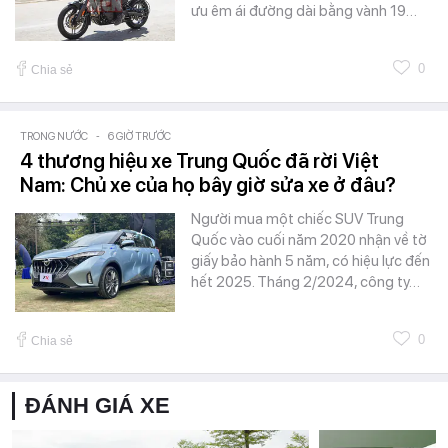
ưu êm ái đường dài bằng vành 19…
0
Chia sẻ
TRONG NƯỚC
-
6 GIỜ TRƯỚC
4 thương hiệu xe Trung Quốc đã rời Việt
Nam: Chủ xe của họ bây giờ sửa xe ở đâu?
Người mua một chiếc SUV Trung
Quốc vào cuối năm 2020 nhận về tờ
giấy bảo hành 5 năm, có hiệu lực đến
hết 2025. Tháng 2/2024, công ty…
0
Chia sẻ
ĐÁNH GIÁ XE