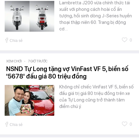
Lambretta J200 vừa chính thức tái
xuất với phong cách hoài cổ ấn
tượng, hồi sinh dòng J-Series huyền
thoại thập niên 60. Trang bị động
cơ…
0
Chia sẻ
XEM CHƠI
-
7 GIỜ TRƯỚC
NSND Tự Long tặng vợ VinFast VF 5, biển số
'5678' đấu giá 80 triệu đồng
Không chỉ chiếc VinFast VF 5, biển số
đấu giá trị giá 80 triệu đồng trên xe
của Tự Long cũng trở thành tâm
điểm chú ý.
0
Chia sẻ