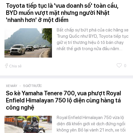
Toyota tiếp tục là 'vua doanh số' toàn cầu,
BYD muốn vượt mặt nhưng người Nhật
'nhanh hơn' ở một điểm
Bất chấp sự bứt phá của các hãng xe
Trung Quốc như BYD, Toyota tiếp tục
giữ vị trí thương hiệu ô tô bán chạy
nhất thế giới trong nửa đầu năm…
0
Chia sẻ
XE MÁY
-
5 GIỜ TRƯỚC
So kè Yamaha Tenere 700, vua phượt Royal
Enfield Himalayan 750 lộ diện cùng hàng tá
công nghệ
Royal Enfield Himalayan 750 vừa lộ
diện đã khiến giới xê dịch đứng ngồi
không yên. Bỏ lại vành 21 inch, xe tối