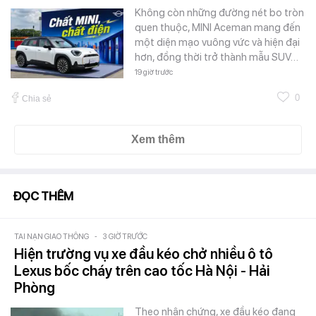
Không còn những đường nét bo tròn
quen thuộc, MINI Aceman mang đến
một diện mạo vuông vức và hiện đại
hơn, đồng thời trở thành mẫu SUV…
19 giờ trước
0
Chia sẻ
Xem thêm
ĐỌC THÊM
TAI NẠN GIAO THÔNG
-
3 GIỜ TRƯỚC
Hiện trường vụ xe đầu kéo chở nhiều ô tô
Lexus bốc cháy trên cao tốc Hà Nội - Hải
Phòng
Theo nhân chứng, xe đầu kéo đang