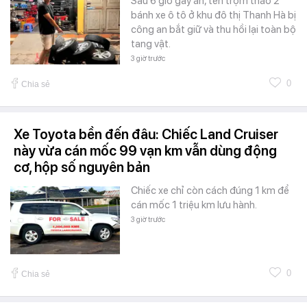
Sau 6 giờ gây án, tên trộm tháo 2
bánh xe ô tô ở khu đô thị Thanh Hà bị
công an bắt giữ và thu hồi lại toàn bộ
tang vật.
3 giờ trước
0
Chia sẻ
Xe Toyota bền đến đâu: Chiếc Land Cruiser
này vừa cán mốc 99 vạn km vẫn dùng động
cơ, hộp số nguyên bản
Chiếc xe chỉ còn cách đúng 1 km để
cán mốc 1 triệu km lưu hành.
3 giờ trước
0
Chia sẻ