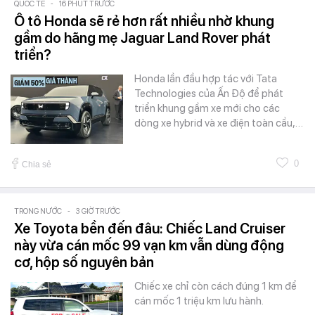
QUỐC TẾ
-
16 PHÚT TRƯỚC
Ô tô Honda sẽ rẻ hơn rất nhiều nhờ khung
gầm do hãng mẹ Jaguar Land Rover phát
triển?
Honda lần đầu hợp tác với Tata
Technologies của Ấn Độ để phát
triển khung gầm xe mới cho các
dòng xe hybrid và xe điện toàn cầu,…
0
Chia sẻ
TRONG NƯỚC
-
3 GIỜ TRƯỚC
Xe Toyota bền đến đâu: Chiếc Land Cruiser
này vừa cán mốc 99 vạn km vẫn dùng động
cơ, hộp số nguyên bản
Chiếc xe chỉ còn cách đúng 1 km để
cán mốc 1 triệu km lưu hành.