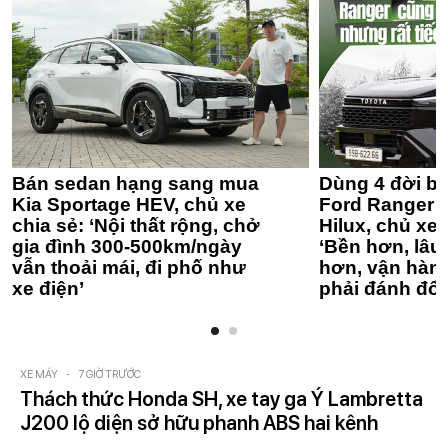
Bán sedan hạng sang mua
Dùng 4 đời bá
Kia Sportage HEV, chủ xe
Ford Ranger 
chia sẻ: ‘Nội thất rộng, chở
Hilux, chủ xe 
gia đình 300-500km/ngày
‘Bền hơn, lâu 
vẫn thoải mái, đi phố như
hơn, vận hàn
xe điện’
phải đánh đổi
XE MÁY
-
7 GIỜ TRƯỚC
Thách thức Honda SH, xe tay ga Ý Lambretta
J200 lộ diện sở hữu phanh ABS hai kênh