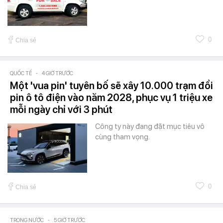
0
Chia sẻ
QUỐC TẾ
-
4 GIỜ TRƯỚC
Một 'vua pin' tuyên bố sẽ xây 10.000 trạm đổi
pin ô tô điện vào năm 2028, phục vụ 1 triệu xe
mỗi ngày chỉ với 3 phút
Công ty này đang đặt mục tiêu vô
cùng tham vọng.
0
Chia sẻ
TRONG NƯỚC
-
5 GIỜ TRƯỚC