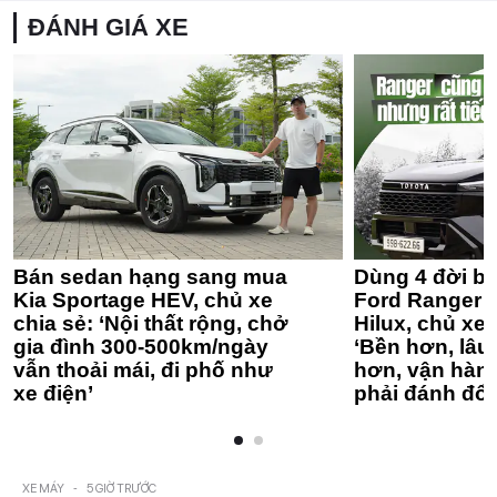
ĐÁNH GIÁ XE
Bán sedan hạng sang mua
Dùng 4 đời bá
Kia Sportage HEV, chủ xe
Ford Ranger 
chia sẻ: ‘Nội thất rộng, chở
Hilux, chủ xe 
gia đình 300-500km/ngày
‘Bền hơn, lâu 
vẫn thoải mái, đi phố như
hơn, vận hàn
xe điện’
phải đánh đổi
XE MÁY
-
5 GIỜ TRƯỚC