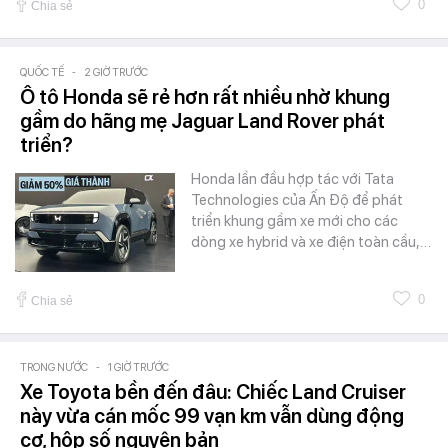
0
Chia sẻ
QUỐC TẾ
-
2 GIỜ TRƯỚC
Ô tô Honda sẽ rẻ hơn rất nhiều nhờ khung
gầm do hãng mẹ Jaguar Land Rover phát
triển?
Honda lần đầu hợp tác với Tata
Technologies của Ấn Độ để phát
triển khung gầm xe mới cho các
dòng xe hybrid và xe điện toàn cầu,…
0
Chia sẻ
TRONG NƯỚC
-
1 GIỜ TRƯỚC
Xe Toyota bền đến đâu: Chiếc Land Cruiser
này vừa cán mốc 99 vạn km vẫn dùng động
cơ, hộp số nguyên bản