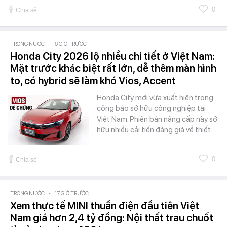
0
Chia sẻ
TRONG NƯỚC
-
6 GIỜ TRƯỚC
Honda City 2026 lộ nhiều chi tiết ở Việt Nam:
Mặt trước khác biệt rất lớn, dễ thêm màn hình
to, có hybrid sẽ làm khó Vios, Accent
Honda City mới vừa xuất hiện trong
công báo sở hữu công nghiệp tại
Việt Nam. Phiên bản nâng cấp này sở
hữu nhiều cải tiến đáng giá về thiết…
0
Chia sẻ
TRONG NƯỚC
-
17 GIỜ TRƯỚC
Xem thực tế MINI thuần điện đầu tiên Việt
Nam giá hơn 2,4 tỷ đồng: Nội thất trau chuốt