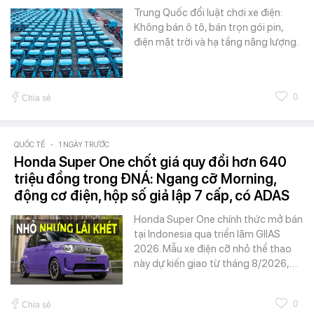
Trung Quốc đổi luật chơi xe điện:
Không bán ô tô, bán trọn gói pin,
điện mặt trời và hạ tầng năng lượng.
0
Chia sẻ
QUỐC TẾ
-
1 NGÀY TRƯỚC
Honda Super One chốt giá quy đổi hơn 640
triệu đồng trong ĐNÁ: Ngang cỡ Morning,
động cơ điện, hộp số giả lập 7 cấp, có ADAS
Honda Super One chính thức mở bán
tại Indonesia qua triển lãm GIIAS
2026. Mẫu xe điện cỡ nhỏ thể thao
này dự kiến giao từ tháng 8/2026,…
0
Chia sẻ