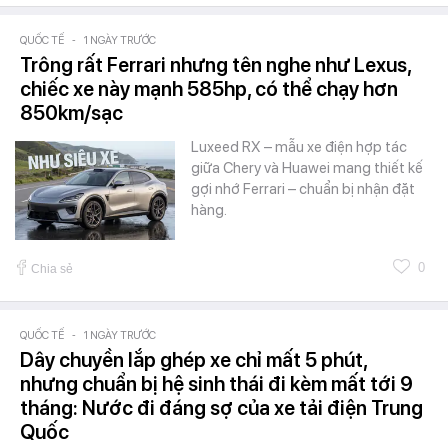
QUỐC TẾ
-
1 NGÀY TRƯỚC
Trông rất Ferrari nhưng tên nghe như Lexus,
chiếc xe này mạnh 585hp, có thể chạy hơn
850km/sạc
Luxeed RX – mẫu xe điện hợp tác
giữa Chery và Huawei mang thiết kế
gợi nhớ Ferrari – chuẩn bị nhận đặt
hàng.
0
Chia sẻ
QUỐC TẾ
-
1 NGÀY TRƯỚC
Dây chuyền lắp ghép xe chỉ mất 5 phút,
nhưng chuẩn bị hệ sinh thái đi kèm mất tới 9
tháng: Nước đi đáng sợ của xe tải điện Trung
Quốc