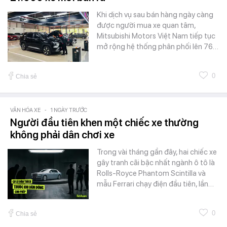
Khi dịch vụ sau bán hàng ngày càng
được người mua xe quan tâm,
Mitsubishi Motors Việt Nam tiếp tục
mở rộng hệ thống phân phối lên 76…
0
Chia sẻ
VĂN HÓA XE
-
1 NGÀY TRƯỚC
Người đầu tiên khen một chiếc xe thường
không phải dân chơi xe
Trong vài tháng gần đây, hai chiếc xe
gây tranh cãi bậc nhất ngành ô tô là
Rolls-Royce Phantom Scintilla và
mẫu Ferrari chạy điện đầu tiên, lần…
0
Chia sẻ