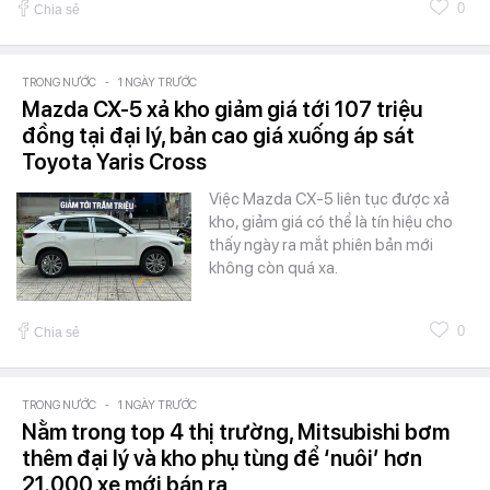
0
Chia sẻ
TRONG NƯỚC
-
1 NGÀY TRƯỚC
Mazda CX-5 xả kho giảm giá tới 107 triệu
đồng tại đại lý, bản cao giá xuống áp sát
Toyota Yaris Cross
Việc Mazda CX-5 liên tục được xả
kho, giảm giá có thể là tín hiệu cho
thấy ngày ra mắt phiên bản mới
không còn quá xa.
0
Chia sẻ
TRONG NƯỚC
-
1 NGÀY TRƯỚC
Nằm trong top 4 thị trường, Mitsubishi bơm
thêm đại lý và kho phụ tùng để ‘nuôi’ hơn
21.000 xe mới bán ra