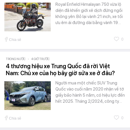
Royal Enfield Himalayan 750 vừa lộ
diện đã khiến giới xê dịch đứng ngồi
không yên. Bỏ lại vành 21 inch, xe tối
ưu êm ái đường dài bằng vành 19…
0
Chia sẻ
TRONG NƯỚC
-
4 GIỜ TRƯỚC
4 thương hiệu xe Trung Quốc đã rời Việt
Nam: Chủ xe của họ bây giờ sửa xe ở đâu?
Người mua một chiếc SUV Trung
Quốc vào cuối năm 2020 nhận về tờ
giấy bảo hành 5 năm, có hiệu lực đến
hết 2025. Tháng 2/2024, công ty…
0
Chia sẻ