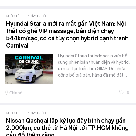
QUỐC TẾ
-
1 NGÀY TRƯỚC
Hyundai Staria mới ra mắt gần Việt Nam: Nội
thất có ghế VIP massage, bản điện chạy
544km/sạc, có cả tùy chọn hybrid cạnh tranh
Carnival
Hyundai Staria tại Indonesia vừa bổ
sung phiên bản thuần điện và hybrid,
ra mắt tại Triển lãm GIIAS. Dù chưa
công bố giá bán, hãng đã mở đặt…
0
Chia sẻ
QUỐC TẾ
-
1 NGÀY TRƯỚC
Nissan Qashqai lập kỷ lục đầy bình chạy gần
2.000km, có thể từ Hà Nội tới TP.HCM không
cần đổ thêm xăng