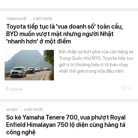
TRONG NƯỚC
-
3 GIỜ TRƯỚC
Toyota tiếp tục là 'vua doanh số' toàn cầu,
BYD muốn vượt mặt nhưng người Nhật
'nhanh hơn' ở một điểm
Bất chấp sự bứt phá của các hãng xe
Trung Quốc như BYD, Toyota tiếp tục
giữ vị trí thương hiệu ô tô bán chạy
nhất thế giới trong nửa đầu năm…
0
Chia sẻ
XE MÁY
-
3 GIỜ TRƯỚC
So kè Yamaha Tenere 700, vua phượt Royal
Enfield Himalayan 750 lộ diện cùng hàng tá
công nghệ