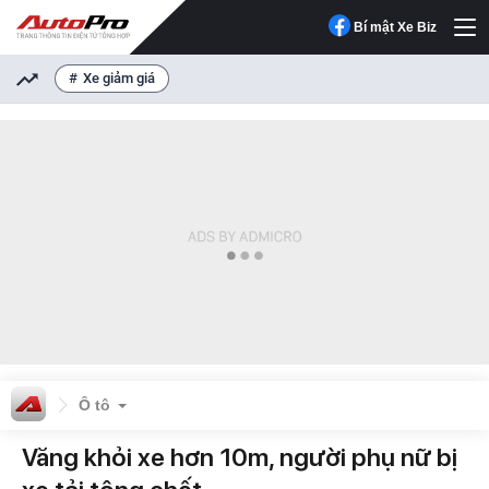
Bí mật Xe Biz
Xe giảm giá
Ô tô
Văng khỏi xe hơn 10m, người phụ nữ bị