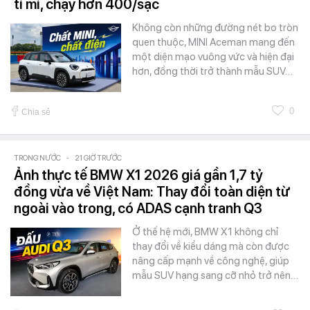
tỉ mỉ, chạy hơn 400/sạc
Không còn những đường nét bo tròn
quen thuộc, MINI Aceman mang đến
một diện mạo vuông vức và hiện đại
hơn, đồng thời trở thành mẫu SUV…
0
Chia sẻ
TRONG NƯỚC
-
21 GIỜ TRƯỚC
Ảnh thực tế BMW X1 2026 giá gần 1,7 tỷ
đồng vừa về Việt Nam: Thay đổi toàn diện từ
ngoài vào trong, có ADAS cạnh tranh Q3
Ở thế hệ mới, BMW X1 không chỉ
thay đổi về kiểu dáng mà còn được
nâng cấp mạnh về công nghệ, giúp
mẫu SUV hạng sang cỡ nhỏ trở nên…