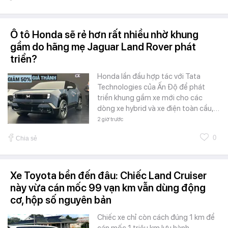
Ô tô Honda sẽ rẻ hơn rất nhiều nhờ khung
gầm do hãng mẹ Jaguar Land Rover phát
triển?
Honda lần đầu hợp tác với Tata
Technologies của Ấn Độ để phát
triển khung gầm xe mới cho các
dòng xe hybrid và xe điện toàn cầu,…
2 giờ trước
0
Chia sẻ
Xe Toyota bền đến đâu: Chiếc Land Cruiser
này vừa cán mốc 99 vạn km vẫn dùng động
cơ, hộp số nguyên bản
Chiếc xe chỉ còn cách đúng 1 km để
cán mốc 1 triệu km lưu hành.