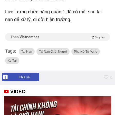
Lực lượng chức năng quận 1 đã có mặt sau tai
nạn để xử lý, di dời hiện trường.
Theo
Vietnamnet
Copy link
Tags:
Tai Nạn
Tai Nạn Chết Người
Phụ Nữ Tử Vong
Xe Tải
Chia sẻ
0
VIDEO