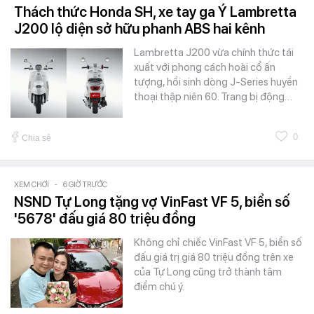
Thách thức Honda SH, xe tay ga Ý Lambretta
J200 lộ diện sở hữu phanh ABS hai kênh
Lambretta J200 vừa chính thức tái
xuất với phong cách hoài cổ ấn
tượng, hồi sinh dòng J-Series huyền
thoại thập niên 60. Trang bị động…
0
Chia sẻ
XEM CHƠI
-
6 GIỜ TRƯỚC
NSND Tự Long tặng vợ VinFast VF 5, biển số
'5678' đấu giá 80 triệu đồng
Không chỉ chiếc VinFast VF 5, biển số
đấu giá trị giá 80 triệu đồng trên xe
của Tự Long cũng trở thành tâm
điểm chú ý.