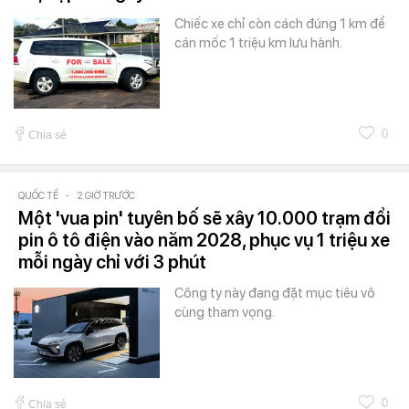
Chiếc xe chỉ còn cách đúng 1 km để
cán mốc 1 triệu km lưu hành.
0
Chia sẻ
QUỐC TẾ
-
2 GIỜ TRƯỚC
Một 'vua pin' tuyên bố sẽ xây 10.000 trạm đổi
pin ô tô điện vào năm 2028, phục vụ 1 triệu xe
mỗi ngày chỉ với 3 phút
Công ty này đang đặt mục tiêu vô
cùng tham vọng.
0
Chia sẻ