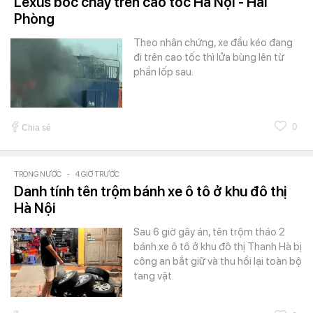
Lexus bốc cháy trên cao tốc Hà Nội - Hải
Phòng
Theo nhân chứng, xe đầu kéo đang
đi trên cao tốc thì lửa bùng lên từ
phần lốp sau.
0
Chia sẻ
TRONG NƯỚC
-
4 GIỜ TRƯỚC
Danh tính tên trộm bánh xe ô tô ở khu đô thị
Hà Nội
Sau 6 giờ gây án, tên trộm tháo 2
bánh xe ô tô ở khu đô thị Thanh Hà bị
công an bắt giữ và thu hồi lại toàn bộ
tang vật.