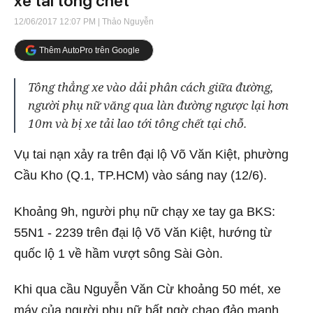
xe tải tông chết
12/06/2017 12:07 PM
| Thảo Nguyễn
Thêm AutoPro trên Google
Tông thẳng xe vào dải phân cách giữa đường,
người phụ nữ văng qua làn đường ngược lại hơn
10m và bị xe tải lao tới tông chết tại chỗ.
Vụ tai nạn xảy ra trên đại lộ Võ Văn Kiệt, phường
Cầu Kho (Q.1, TP.HCM) vào sáng nay (12/6).
Khoảng 9h, người phụ nữ chạy xe tay ga BKS:
55N1 - 2239 trên đại lộ Võ Văn Kiệt, hướng từ
quốc lộ 1 về hầm vượt sông Sài Gòn.
Khi qua cầu Nguyễn Văn Cừ khoảng 50 mét, xe
máy của người phụ nữ bất ngờ chao đảo mạnh,