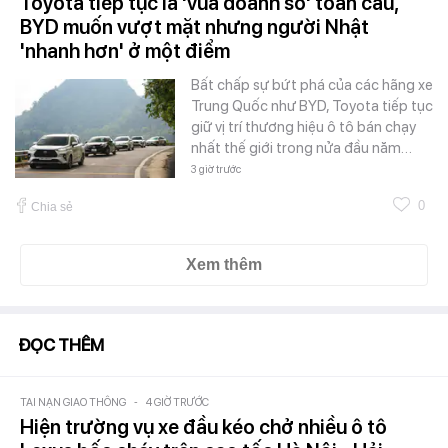
Toyota tiếp tục là 'vua doanh số' toàn cầu,
BYD muốn vượt mặt nhưng người Nhật
'nhanh hơn' ở một điểm
Bất chấp sự bứt phá của các hãng xe
Trung Quốc như BYD, Toyota tiếp tục
giữ vị trí thương hiệu ô tô bán chạy
nhất thế giới trong nửa đầu năm…
3 giờ trước
0
Chia sẻ
Xem thêm
ĐỌC THÊM
TAI NẠN GIAO THÔNG
-
4 GIỜ TRƯỚC
Hiện trường vụ xe đầu kéo chở nhiều ô tô