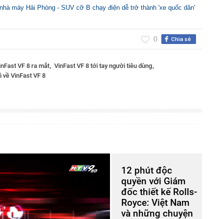
i nhà máy Hải Phòng - SUV cỡ B chạy điện dễ trở thành 'xe quốc dân'
0
Chia sẻ
inFast VF 8 ra mắt
VinFast VF 8 tới tay người tiêu dùng
ì về VinFast VF 8
12 phút độc
quyền với Giám
đốc thiết kế Rolls-
Royce: Việt Nam
và những chuyện