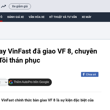
Xe giảm giá
TÔ
ĐÁNH GIÁ XE
VĂN HÓA XE
KỸ THUẬT VÀ TƯ VẤN
XE MÁY
y VinFast đã giao VF 8, chuyên
Tôi thán phục
Chia sẻ
Thêm AutoPro trên Google
VinFast chính thức bàn giao VF 8 là sự kiện đặc biệt của