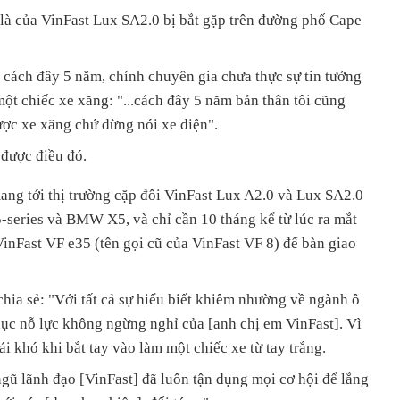
là của VinFast Lux SA2.0 bị bắt gặp trên đường phố Cape
 cách đây 5 năm, chính chuyên gia chưa thực sự tin tưởng
một chiếc xe xăng: "...cách đây 5 năm bản thân tôi cũng
ược xe xăng chứ đừng nói xe điện".
 được điều đó.
ang tới thị trường cặp đôi VinFast Lux A2.0 và Lux SA2.0
eries và BMW X5, và chỉ cần 10 tháng kể từ lúc ra mắt
inFast VF e35 (tên gọi cũ của VinFast VF 8) để bàn giao
ia sẻ: "Với tất cả sự hiểu biết khiêm nhường về ngành ô
hục nỗ lực không ngừng nghỉ của [anh chị em VinFast]. Vì
i khó khi bắt tay vào làm một chiếc xe từ tay trắng.
gũ lãnh đạo [VinFast] đã luôn tận dụng mọi cơ hội để lắng