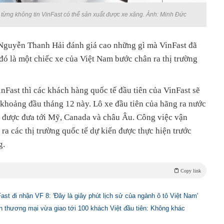
ừng không tin VinFast có thể sản xuất được xe xăng. Ảnh: Minh Đức
 Nguyễn Thanh Hải đánh giá cao những gì mà VinFast đã
đó là một chiếc xe của Việt Nam bước chân ra thị trường
VinFast thì các khách hàng quốc tế đầu tiên của VinFast sẽ
 khoảng đầu tháng 12 này. Lô xe đầu tiên của hãng ra nước
, được đưa tới Mỹ, Canada và châu Âu. Công việc vận
ra các thị trường quốc tế dự kiến được thực hiện trước
g.
Copy link
st đi nhận VF 8: 'Đây là giây phút lịch sử của ngành ô tô Việt Nam'
ản thương mại vừa giao tới 100 khách Việt đầu tiên: Không khác