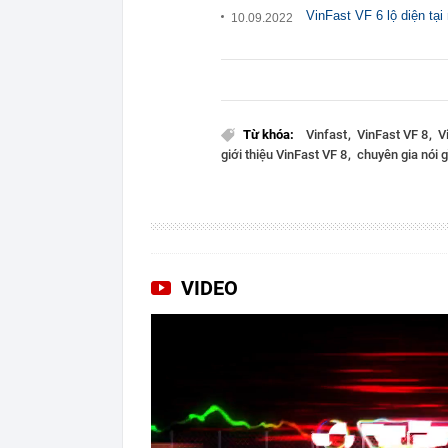
VinFast VF 6 lộ diện tạ
10.09.2022
Từ khóa:
Vinfast
VinFast VF 8
V
giới thiệu VinFast VF 8
chuyên gia nói g
VIDEO