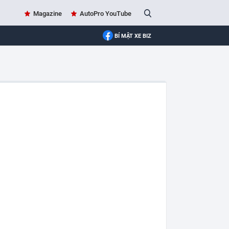
Magazine
AutoPro YouTube
BÍ MẬT XE BIZ