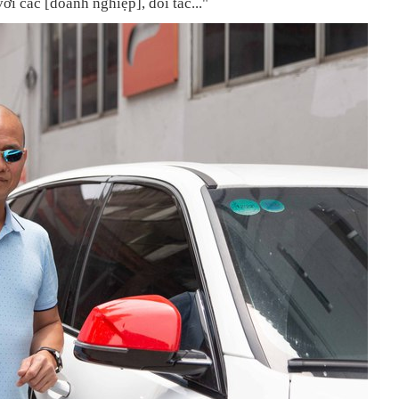
với các [doanh nghiệp], đối tác..."