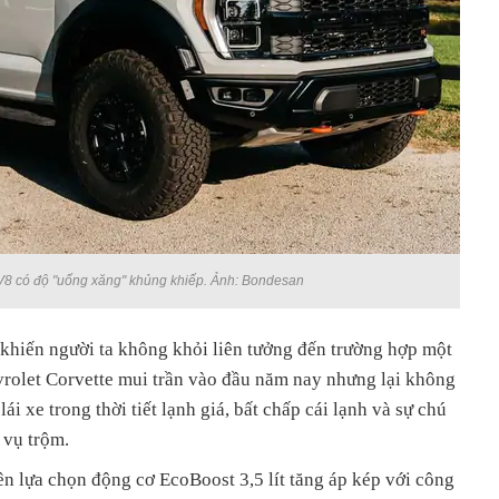
8 có độ "uống xăng" khủng khiếp. Ảnh: Bondesan
khiến người ta không khỏi liên tưởng đến trường hợp một
vrolet Corvette mui trần vào đầu năm nay nhưng lại không
ái xe trong thời tiết lạnh giá, bất chấp cái lạnh và sự chú
 vụ trộm.
n lựa chọn động cơ EcoBoost 3,5 lít tăng áp kép với công