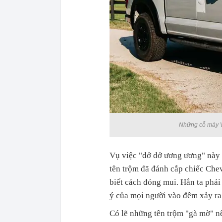
Những cỗ máy V
Vụ việc "dở dở ương ương" này 
tên trộm đã đánh cắp chiếc Che
biết cách đóng mui. Hắn ta phải l
ý của mọi người vào đêm xảy ra
Có lẽ những tên trộm "gà mờ" nê