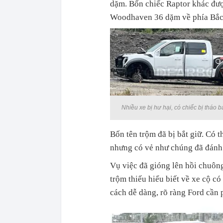
dặm. Bốn chiếc Raptor khác đượ
Woodhaven 36 dặm về phía Bắc
Nhiều xe bị hư hại, có chiếc bị tháo
Bốn tên trộm đã bị bắt giữ. Có 
nhưng có vẻ như chúng đã đánh 
Vụ việc đã gióng lên hồi chuôn
trộm thiếu hiểu biết về xe cộ có
cách dễ dàng, rõ ràng Ford cần 