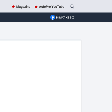
Magazine
AutoPro YouTube
BÍ MẬT XE BIZ