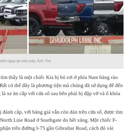
 trộm ngay tại nhà máy. Ảnh: Fox
ìm thấy là một chiếc Kia bị bỏ rơi ở phía Nam hàng rào
 Rất có thể đây là phương tiện mà chúng đã sử dụng để đến
 là xe ăn cắp với cửa sổ sau bên phải bị đập vỡ và ổ khóa
 đánh cắp, với bảng giá vẫn còn dán trên cửa sổ, được tìm
i North Line Road ở Southgate do hết xăng. Một chiếc F-
phận trên đường I-75 gần Gibraltar Road, cách đó vài