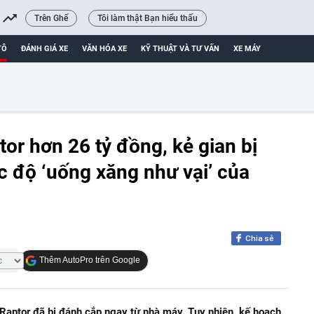
Trên Ghế
Tôi làm thật Bạn hiểu thấu
TÔ
ĐÁNH GIÁ XE
VĂN HÓA XE
KỸ THUẬT VÀ TƯ VẤN
XE MÁY
or hơn 26 tỷ đồng, kẻ gian bị
c độ ‘uống xăng như vại’ của
Chia sẻ
Thêm AutoPro trên Google
 Raptor đã bị đánh cắp ngay từ nhà máy. Tuy nhiên, kế hoạch