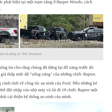
c phát hiện tại một trạm xăng ở Harper Woods, cách
.
 bánh và động cơ. Ảnh: Dearborn
thông tin cho rằng chúng đã dừng lại đổ xăng trước đó
giá thấp mức độ "uống xăng" của những chiếc Raptor.
g cảnh tỉnh về công tác an ninh của Ford. Nếu những kẻ
 thể đột nhập vào nhà máy và lái đi 10 chiếc Raptor một
phải cải thiện hệ thống an ninh của mình.