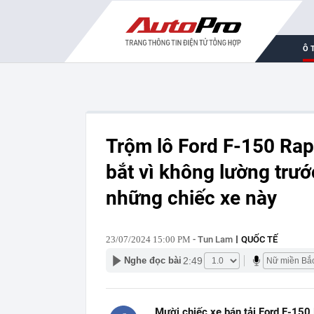
Ô 
Trộm lô Ford F-150 Rapt
bắt vì không lường trướ
những chiếc xe này
23/07/2024 15:00 PM
- Tun Lam
QUỐC TẾ
2:49
Nghe đọc bài
Mười chiếc xe bán tải Ford F-150